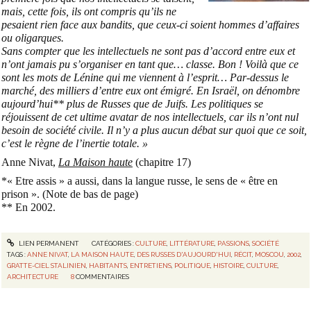
mais, cette fois, ils ont compris qu’ils ne
pesaient rien face aux bandits, que ceux-ci soient hommes d’affaires
ou oligarques.
Sans compter que les intellectuels ne sont pas d’accord entre eux et
n’ont jamais pu s’organiser en tant que… classe. Bon ! Voilà que ce
sont les mots de Lénine qui me viennent à l’esprit… Par-dessus le
marché, des milliers d’entre eux ont émigré. En Israël, on dénombre
aujourd’hui** plus de Russes que de Juifs. Les politiques se
réjouissent de cet ultime avatar de nos intellectuels, car ils n’ont nul
besoin de société civile. Il n’y a plus aucun débat sur quoi que ce soit,
c’est le règne de l’inertie totale. »
Anne Nivat,
La Maison haute
(chapitre 17)
*« Etre assis » a aussi, dans la langue russe, le sens de « être en
prison ». (Note de bas de page)
** En 2002.
LIEN PERMANENT
CATÉGORIES :
CULTURE
,
LITTÉRATURE
,
PASSIONS
,
SOCIÉTÉ
TAGS :
ANNE NIVAT
,
LA MAISON HAUTE
,
DES RUSSES D'AUJOURD'HUI
,
RÉCIT
,
MOSCOU
,
2002
,
GRATTE-CIEL STALINIEN
,
HABITANTS
,
ENTRETIENS
,
POLITIQUE
,
HISTOIRE
,
CULTURE
,
ARCHITECTURE
8
COMMENTAIRES