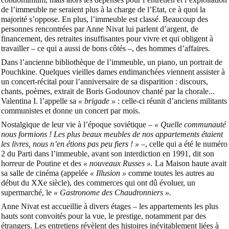
de l’immeuble ne seraient plus à la charge de l’Etat, ce à quoi la
majorité s’oppose. En plus, l’immeuble est classé. Beaucoup des
personnes rencontrées par Anne Nivat lui parlent d’argent, de
financement, des retraites insuffisantes pour vivre et qui obligent à
travailler – ce qui a aussi de bons côtés –, des hommes d’affaires.
Dans l’ancienne bibliothèque de l’immeuble, un piano, un portrait de
Pouchkine. Quelques vieilles dames endimanchées viennent assister à
un concert-récital pour l’anniversaire de sa disparition : discours,
chants, poèmes, extrait de Boris Godounov chanté par la chorale...
Valentina I. l’appelle sa
« brigade »
: celle-ci réunit d’anciens militants
communistes et donne un concert par mois.
Nostalgique de leur vie à l’époque soviétique –
« Quelle communauté
nous formions ! Les plus beaux meubles de nos appartements étaient
les livres, nous n’en étions pas peu fiers ! »
–, celle qui a été le numéro
2 du Parti dans l’immeuble, avant son interdiction en 1991, dit son
horreur de Poutine et des
« nouveaux Russes ».
La Maison haute avait
sa salle de cinéma (appelée
« Illusion »
comme toutes les autres au
début du XXe siècle), des commerces qui ont dû évoluer, un
supermarché, le
« Gastronome des Chaudronniers ».
Anne Nivat est accueillie à divers étages – les appartements les plus
hauts sont convoités pour la vue, le prestige, notamment par des
étrangers. Les entretiens révèlent des histoires inévitablement liées à