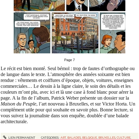
Page 7
Le récit est bien monté. Seul bémol : trop de fautes d’orthographe ou
de langue dans le texte. L’atmosphère des années soixante est bien
rendue : vêtements et coiffures d’époque, objets, voitures, enseignes
commerciales… Le dessin à la ligne claire, le soin des détails et les
couleurs m’ont plu, avec ici et là une case à fond blanc pour aérer la
page. A la fin de l’album, Patrick Weber présente un dossier sur la
Maison du Peuple
, l’art nouveau à Bruxelles, et sur Victor Horta. Un
complément utile pour qui souhaite en savoir plus. Bonne lecture, si
vous suivez la journaliste dans son enquête, doublée d’une balade
architecturale.
LIEN PERMANENT
CATÉGORIES :
ART
,
BALADES
,
BELGIQUE
,
BRUXELLES
,
CULTURE
,