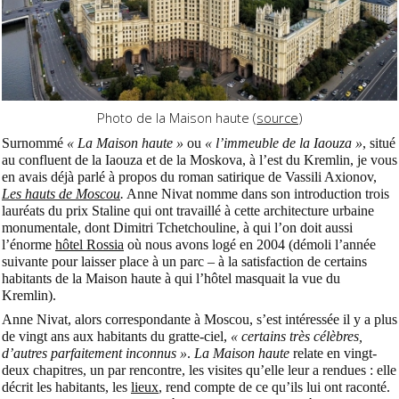
Photo de la Maison haute (
source
)
Surnommé
« La Maison haute »
ou
« l’immeuble de la Iaouza »
, situé
au confluent de la Iaouza et de la Moskova, à l’est du Kremlin, je vous
en avais déjà parlé à propos du roman satirique de Vassili Axionov,
Les hauts de Moscou
.
Anne Nivat nomme dans son introduction trois
lauréats du prix Staline qui ont travaillé à cette architecture urbaine
monumentale, dont Dimitri Tchetchouline, à qui l’on doit aussi
l’énorme
hôtel Rossia
où nous avons logé en 2004 (démoli l’année
suivante pour laisser place à un parc – à la satisfaction de certains
habitants de la Maison haute à qui l’hôtel masquait la vue du
Kremlin).
Anne Nivat, alors correspondante à Moscou, s’est intéressée il y a plus
de vingt ans aux habitants du gratte-ciel,
« certains très célèbres,
d’autres parfaitement inconnus »
.
La Maison haute
relate en vingt-
deux chapitres, un par rencontre, les visites qu’elle leur a rendues : elle
décrit les habitants, les
lieux
, rend compte de ce qu’ils lui ont raconté.