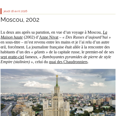
jeudi 16
avril 2026
Moscou, 2002
Lu deux ans après sa parution, en vue d’un voyage à Moscou,
La
Maison haute
(2002) d’
Anne Nivat
–
« Des Russes d’aujourd’hui »
en sous-titre – m’est revenu entre les mains et je l’ai relu d’un autre
œil, forcément. La journaliste française était allée à la rencontre des
habitants d’un des
« géants »
de la capitale russe, le premier-né de ses
sept gratte-ciel
fameux,
« flamboyantes pyramides de pierre de style
Empire (stalinien) »
, celui du
quai des Chaudronniers
.