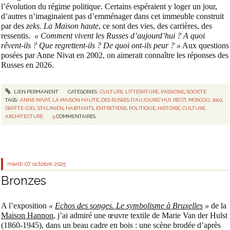
l’évolution du régime politique. Certains espéraient y loger un jour,
d’autres n’imaginaient pas d’emménager dans cet immeuble construit
par des
zeks.
La Maison haute
, ce sont des vies, des carrières, des
ressentis.
« Comment vivent les Russes d’aujourd’hui ? A quoi
rêvent-ils ? Que regrettent-ils ? De quoi ont-ils peur ? »
Aux questions
posées par Anne Nivat en 2002, on aimerait connaître les réponses des
Russes en 2026.
LIEN PERMANENT
CATÉGORIES :
CULTURE
,
LITTÉRATURE
,
PASSIONS
,
SOCIÉTÉ
TAGS :
ANNE NIVAT
,
LA MAISON HAUTE
,
DES RUSSES D'AUJOURD'HUI
,
RÉCIT
,
MOSCOU
,
2002
,
GRATTE-CIEL STALINIEN
,
HABITANTS
,
ENTRETIENS
,
POLITIQUE
,
HISTOIRE
,
CULTURE
,
ARCHITECTURE
9
COMMENTAIRES
mardi 07
octobre 2025
Bronzes
A l’exposition
«
Echos des songes. Le symbolisme à Bruxelles
»
de la
Maison Hannon
, j’ai admiré une œuvre textile de Marie Van der Hulst
(1860-1945), dans un beau cadre en bois : une scène brodée d’après