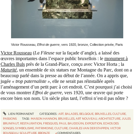
Victor Rousseau,
Effroi de guerre
, vers 1920, bronze, Collection privée, Paris
Victor Rousseau
(
La Fileuse
sur la façade d’angle), a laissé des
œuvres importantes dans l’espace public bruxellois : le
monument à
Charles Buls
près de la Grand-Place, conçu avec Victor Horta ; la
Maturité
, un ensemble de six statues rue Montagne du Parc, dont on a
beaucoup parlé dans la presse au début de l’année. On a appris que,
jugée
« trop paternaliste »
, elle ne serait pas réinstallée après
l’aménagement d’un petit parc à cet endroit. C’est pourquoi j’ai choisi
de vous montrer
Effroi de guerre
, vers 1920, une œuvre qui porte
encore bien son nom. Un siècle plus tard, l’effroi n’est-il pas nôtre ?
LIEN PERMANENT
CATÉGORIES :
ART
,
BALADES
,
BELGIQUE
,
BRUXELLES
,
CULTURE
,
PASSIONS
TAGS :
MAISON HANNON
,
BRUXELLES
,
ART NOUVEAU
,
ARCHITECTURE
,
JULES
BRUNFAUT
,
RESTAURATION
,
FRESQUES
,
PAUL BAUDOÜIN
,
EXPOSITION
,
ECHOS DES
SONGES
,
SYMBOLISME
,
PATRIMOINE
,
CULTURE
,
CHARLES VAN DER STAPPEN
,
VICTOR
ROUSSEAU
,
SCULPTURE
,
BRONZE
4
COMMENTAIRES