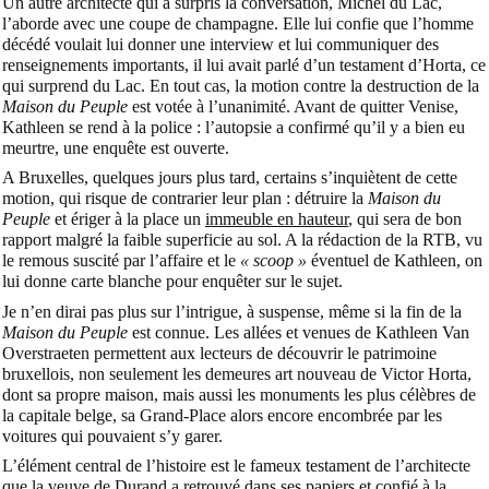
Un autre architecte qui a surpris la conversation, Michel du Lac,
l’aborde avec une coupe de champagne. Elle lui confie que l’homme
décédé voulait lui donner une interview et lui communiquer des
renseignements importants, il lui avait parlé d’un testament d’Horta, ce
qui surprend du Lac. En tout cas, la motion contre la destruction de la
Maison du Peuple
est votée à l’unanimité. Avant de quitter Venise,
Kathleen se rend à la police : l’autopsie a confirmé qu’il y a bien eu
meurtre, une enquête est ouverte.
A Bruxelles, quelques jours plus tard, certains s’inquiètent de cette
motion, qui risque de contrarier leur plan : détruire la
Maison du
Peuple
et ériger à la place un
immeuble en hauteur
, qui sera de bon
rapport malgré la faible superficie au sol. A la rédaction de la RTB, vu
le remous suscité par l’affaire et le
« scoop »
éventuel de Kathleen, on
lui donne carte blanche pour enquêter sur le sujet.
Je n’en dirai pas plus sur l’intrigue, à suspense, même si la fin de la
Maison du Peuple
est connue. Les allées et venues de Kathleen Van
Overstraeten permettent aux lecteurs de découvrir le patrimoine
bruxellois, non seulement les demeures art nouveau de Victor Horta,
dont sa propre maison, mais aussi les monuments les plus célèbres de
la capitale belge, sa Grand-Place alors encore encombrée par les
voitures qui pouvaient s’y garer.
L’élément central de l’histoire est le fameux testament de l’architecte
que la veuve de Durand a retrouvé dans ses papiers et confié à la