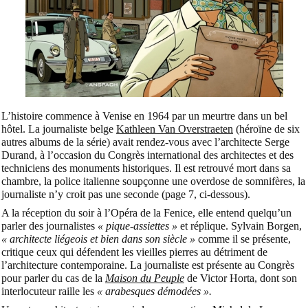
L’histoire commence à Venise en 1964 par un meurtre dans un bel
hôtel. La journaliste belge
Kathleen Van Overstraeten
(héroïne de six
autres albums de la série) avait rendez-vous avec l’architecte Serge
Durand, à l’occasion du Congrès international des architectes et des
techniciens des monuments historiques. Il est retrouvé mort dans sa
chambre, la police italienne soupçonne une overdose de somnifères, la
journaliste n’y croit pas une seconde (page 7, ci-dessous).
A la réception du soir à l’Opéra de la Fenice, elle entend quelqu’un
parler des journalistes
« pique-assiettes »
et réplique. Sylvain Borgen,
« architecte liégeois et bien dans son siècle »
comme il se présente,
critique ceux qui défendent les vieilles pierres au détriment de
l’architecture contemporaine. La journaliste est présente au Congrès
pour parler du cas de la
Maison du Peuple
de Victor Horta, dont son
interlocuteur raille les
« arabesques démodées ».