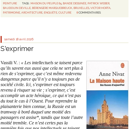
PEINTURE
TAGS :
MAISON DU PEUPLE 65
,
BANDE DESSINÉE
,
PATRICK WEBER
,
BAUDOUIN DEVILLE
,
BÉRENGÈRE MARQUEBREUCK
,
BRUXELLES
,
VICTOR HORTA
,
PATRIMOINE
,
ARCHITECTURE
,
ENQUÊTE
,
CULTURE
8
COMMENTAIRES
samedi 18
avril 2026
S'exprimer
Vassili V. :
« Les intellectuels se taisent parce
qu’ils savent eux aussi que cela ne sert plus à
rien de s’exprimer, que c’est même redevenu
dangereux parce qu’il n’y a toujours pas de
société civile. Ici, s’exprimer est toujours
revenu à risquer sa vie ; s’exprimer, c’est
accomplir un acte héroïque, ce qui n’est pas
du tout le cas à l’Ouest. Pour reprendre la
plaisanterie bien connue, la Russie est un
tramway à bord duquel une moitié des
passagers est assise*, tandis que toute l’autre
moitié tremble. Ce n’est certes pas la
première fois que nos intellectuels se taisent,