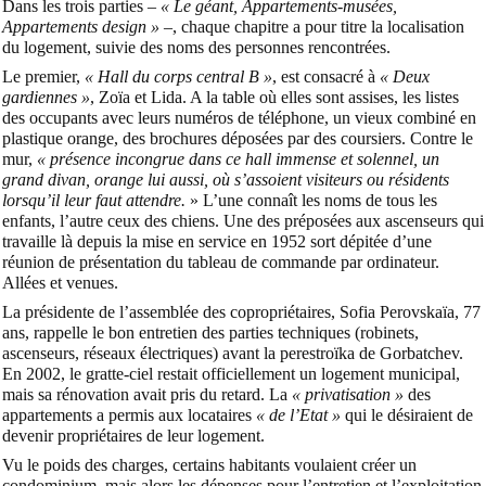
Dans les trois parties –
« Le géant, Appartements-musées,
Appartements design »
–, chaque chapitre a pour titre la localisation
du logement, suivie des noms des personnes rencontrées.
Le premier,
« Hall du corps central B »
, est consacré à
« Deux
gardiennes »
, Zoïa et Lida. A la table où elles sont assises, les listes
des occupants avec leurs numéros de téléphone, un vieux combiné en
plastique orange, des brochures déposées par des coursiers. Contre le
mur,
« présence incongrue dans ce hall immense et solennel, un
grand divan, orange lui aussi, où s’assoient visiteurs ou résidents
lorsqu’il leur faut attendre.
» L’une connaît les noms de tous les
enfants, l’autre ceux des chiens. Une des préposées aux ascenseurs qui
travaille là depuis la mise en service en 1952 sort dépitée d’une
réunion de présentation du tableau de commande par ordinateur.
Allées et venues.
La présidente de l’assemblée des copropriétaires, Sofia Perovskaïa, 77
ans, rappelle le bon entretien des parties techniques (robinets,
ascenseurs, réseaux électriques) avant la perestroïka de Gorbatchev.
En 2002, le gratte-ciel restait officiellement un logement municipal,
mais sa rénovation avait pris du retard. La
« privatisation »
des
appartements a permis aux locataires
« de l’Etat »
qui le désiraient de
devenir propriétaires de leur logement.
Vu le poids des charges, certains habitants voulaient créer un
condominium, mais alors les dépenses pour l’entretien et l’exploitation