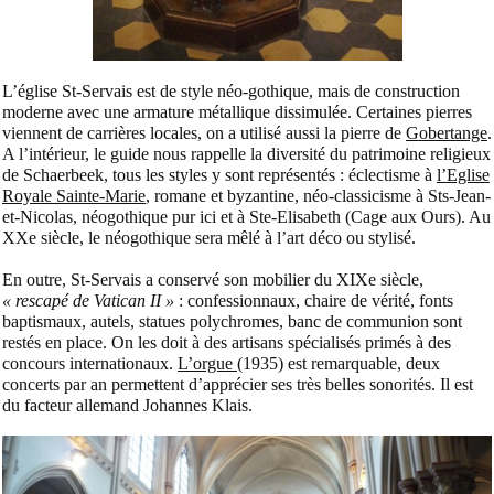
L’église St-Servais est de style néo-gothique, mais de construction
moderne avec une armature métallique dissimulée. Certaines pierres
viennent de carrières locales, on a utilisé aussi la pierre de
Gobertange
.
A l’intérieur, le guide nous rappelle la diversité du patrimoine religieux
de Schaerbeek, tous les styles y sont représentés : éclectisme à
l’Eglise
Royale Sainte-Marie
, romane et byzantine, néo-classicisme à Sts-Jean-
et-Nicolas, néogothique pur ici et à Ste-Elisabeth (Cage aux Ours). Au
XXe siècle, le néogothique sera mêlé à l’art déco ou stylisé.
En outre, St-Servais a conservé son mobilier du XIXe siècle,
« rescapé de Vatican II »
: confessionnaux, chaire de vérité, fonts
baptismaux, autels, statues polychromes, banc de communion sont
restés en place. On les doit à des artisans spécialisés primés à des
concours internationaux.
L’orgue
(1935) est remarquable, deux
concerts par an permettent d’apprécier ses très belles sonorités. Il est
du facteur allemand Johannes Klais.