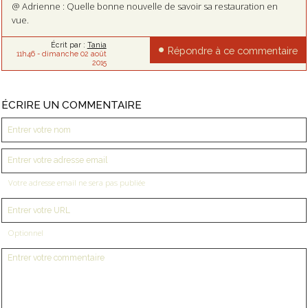
@ Adrienne : Quelle bonne nouvelle de savoir sa restauration en
vue.
Écrit par :
Tania
Répondre à ce commentaire
11h46
-
dimanche 02
août
2015
ÉCRIRE UN COMMENTAIRE
Votre adresse email ne sera pas publiée
Optionnel