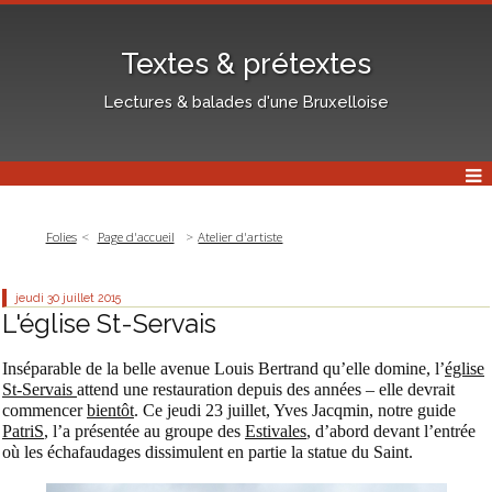
Textes & prétextes
Lectures & balades d'une Bruxelloise
Folies
Page d'accueil
Atelier d'artiste
jeudi 30
juillet 2015
L'église St-Servais
Inséparable de la belle avenue Louis Bertrand qu’elle domine, l’
église
St-Servais
attend une restauration depuis des années – elle devrait
commencer
bientôt
. Ce jeudi 23 juillet, Yves Jacqmin, notre guide
PatriS
, l’a présentée au groupe des
Estivales
, d’abord devant l’entrée
où les échafaudages dissimulent en partie la statue du Saint.