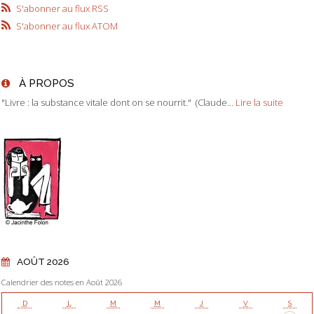
S'abonner au flux RSS
S'abonner au flux ATOM
À PROPOS
"Livre : la substance vitale dont on se nourrit." (Claude...
Lire la suite
AOÛT 2026
Calendrier des notes en Août 2026
D
L
M
M
J
V
S