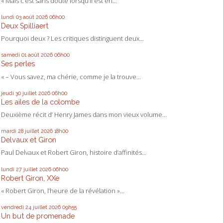
« Mais c’est sans doute lorsqu’il est en...
lundi 03
août 2026
06h00
Deux Spilliaert
Pourquoi deux ? Les critiques distinguent deux...
samedi 01
août 2026
06h00
Ses perles
« – Vous savez, ma chérie, comme je la trouve...
jeudi 30
juillet 2026
06h00
Les ailes de la colombe
Deuxième récit d’ Henry James dans mon vieux volume...
mardi 28
juillet 2026
18h00
Delvaux et Giron
Paul Delvaux et Robert Giron, histoire d’affinités...
lundi 27
juillet 2026
06h00
Robert Giron, XXe
« Robert Giron, l’heure de la révélation »...
vendredi 24
juillet 2026
09h55
Un but de promenade