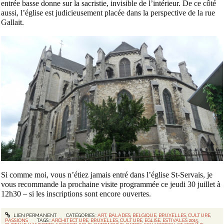
entrée basse donne sur la sacristie, invisible de l’intérieur. De ce côté
aussi, l’église est judicieusement placée dans la perspective de la rue
Gallait.
Si comme moi, vous n’étiez jamais entré dans l’église St-Servais, je
vous recommande la prochaine visite programmée ce jeudi 30 juillet à
12h30 – si les inscriptions sont encore ouvertes.
LIEN PERMANENT
CATÉGORIES :
ART
,
BALADES
,
BELGIQUE
,
BRUXELLES
,
CULTURE
,
PASSIONS
TAGS :
ARCHITECTURE
,
BRUXELLES
,
CULTURE
,
EGLISE
,
ESTIVALES 2015
,