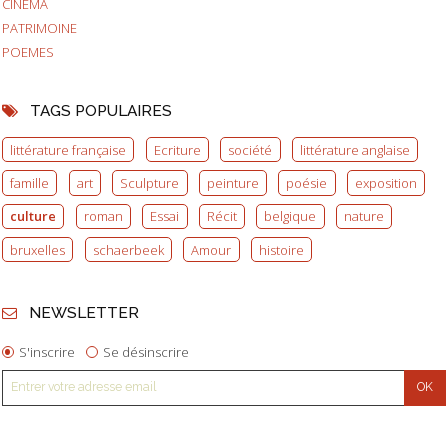
CINEMA
PATRIMOINE
POEMES
TAGS POPULAIRES
littérature française
Ecriture
société
littérature anglaise
famille
art
Sculpture
peinture
poésie
exposition
culture
roman
Essai
Récit
belgique
nature
bruxelles
schaerbeek
Amour
histoire
NEWSLETTER
S'inscrire
Se désinscrire