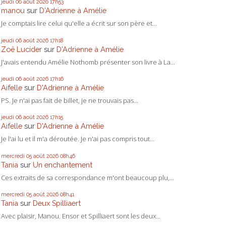
jeudi 06
août 2026
17h53
manou
sur
D'Adrienne à Amélie
Je comptais lire celui qu'elle a écrit sur son père et...
jeudi 06
août 2026
17h18
Zoë Lucider
sur
D'Adrienne à Amélie
J'avais entendu Amélie Nothomb présenter son livre à La...
jeudi 06
août 2026
17h16
Aifelle
sur
D'Adrienne à Amélie
PS. Je n'ai pas fait de billet, je ne trouvais pas...
jeudi 06
août 2026
17h15
Aifelle
sur
D'Adrienne à Amélie
Je l'ai lu et il m'a déroutée. Je n'ai pas compris tout...
mercredi 05
août 2026
08h46
Tania
sur
Un enchantement
Ces extraits de sa correspondance m'ont beaucoup plu,...
mercredi 05
août 2026
08h41
Tania
sur
Deux Spilliaert
Avec plaisir, Manou. Ensor et Spilliaert sont les deux...