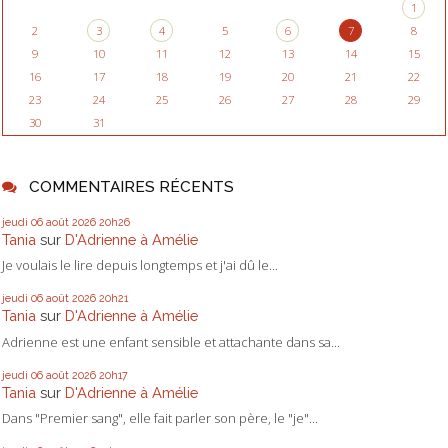
1
2
3
4
5
6
7
8
9
10
11
12
13
14
15
16
17
18
19
20
21
22
23
24
25
26
27
28
29
30
31
COMMENTAIRES RÉCENTS
jeudi 06
août 2026
20h26
Tania
sur
D'Adrienne à Amélie
Je voulais le lire depuis longtemps et j'ai dû le...
jeudi 06
août 2026
20h21
Tania
sur
D'Adrienne à Amélie
Adrienne est une enfant sensible et attachante dans sa...
jeudi 06
août 2026
20h17
Tania
sur
D'Adrienne à Amélie
Dans "Premier sang", elle fait parler son père, le "je"...