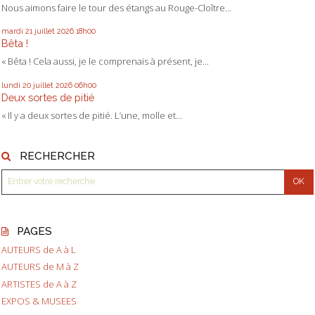
Nous aimons faire le tour des étangs au Rouge-Cloître...
mardi 21
juillet 2026
18h00
Bêta !
« Bêta ! Cela aussi, je le comprenais à présent, je...
lundi 20
juillet 2026
06h00
Deux sortes de pitié
« Il y a deux sortes de pitié. L’une, molle et...
RECHERCHER
PAGES
AUTEURS de A à L
AUTEURS de M à Z
ARTISTES de A à Z
EXPOS & MUSEES