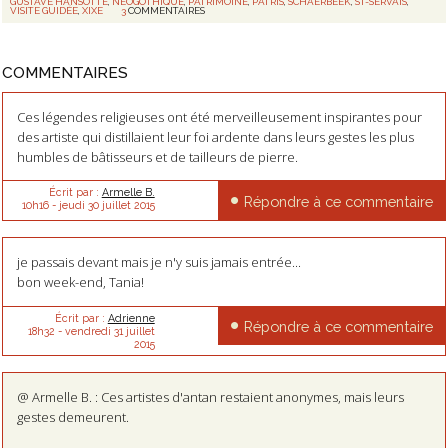
GUSTAVE HANSOTTE
,
NÉOGOTHIQUE
,
PATRIMOINE
,
PATRIS
,
SCHAERBEEK
,
ST-SERVAIS
,
VISITE GUIDÉE
,
XIXE
3
COMMENTAIRES
COMMENTAIRES
Ces légendes religieuses ont été merveilleusement inspirantes pour
des artiste qui distillaient leur foi ardente dans leurs gestes les plus
humbles de bâtisseurs et de tailleurs de pierre.
Écrit par :
Armelle B.
Répondre à ce commentaire
10h16
-
jeudi 30
juillet 2015
je passais devant mais je n'y suis jamais entrée...
bon week-end, Tania!
Écrit par :
Adrienne
Répondre à ce commentaire
18h32
-
vendredi 31
juillet
2015
@ Armelle B. : Ces artistes d'antan restaient anonymes, mais leurs
gestes demeurent.