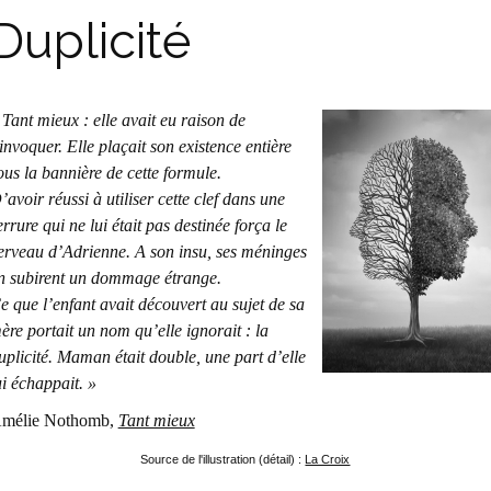
Duplicité
 Tant mieux : elle avait eu raison de
’invoquer. Elle plaçait son existence entière
ous la bannière de cette formule.
’avoir réussi à utiliser cette clef dans une
errure qui ne lui était pas destinée força le
erveau d’Adrienne. A son insu, ses méninges
n subirent un dommage étrange.
e que l’enfant avait découvert au sujet de sa
ère portait un nom qu’elle ignorait : la
uplicité. Maman était double, une part d’elle
ui échappait. »
mélie Nothomb,
Tant mieux
Source de l'illustration (détail) :
La Croix