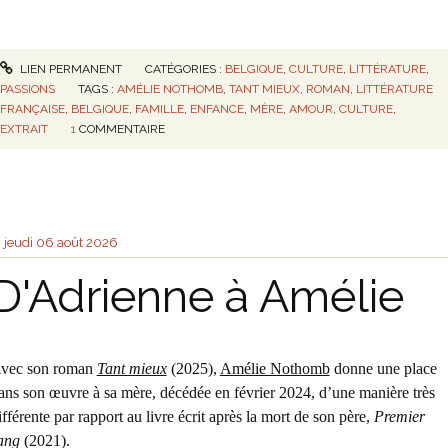
LIEN PERMANENT
CATÉGORIES :
BELGIQUE
,
CULTURE
,
LITTÉRATURE
,
PASSIONS
TAGS :
AMÉLIE NOTHOMB
,
TANT MIEUX
,
ROMAN
,
LITTÉRATURE
FRANÇAISE
,
BELGIQUE
,
FAMILLE
,
ENFANCE
,
MÈRE
,
AMOUR
,
CULTURE
,
EXTRAIT
1
COMMENTAIRE
jeudi 06
août 2026
D'Adrienne à Amélie
vec son roman
Tant mieux
(2025),
Amélie Nothomb
donne une place
ans son œuvre à sa mère, décédée en février 2024, d’une manière très
ifférente par rapport au livre écrit après la mort de son père,
Premier
ang
(2021).