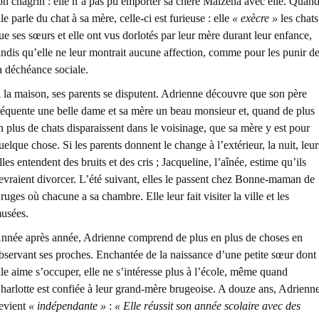
on chagrin : elle n’a pas pu emporter sa chère Maïzena avec elle. Quan
lle parle du chat à sa mère, celle-ci est furieuse : elle
« exècre »
les chats
ue ses sœurs et elle ont vus dorlotés par leur mère durant leur enfance,
andis qu’elle ne leur montrait aucune affection, comme pour les punir d
a déchéance sociale.
 la maison, ses parents se disputent. Adrienne découvre que son père
réquente une belle dame et sa mère un beau monsieur et, quand de plus
n plus de chats disparaissent dans le voisinage, que sa mère y est pour
uelque chose. Si les parents donnent le change à l’extérieur, la nuit, leur
illes entendent des bruits et des cris ; Jacqueline, l’aînée, estime qu’ils
evraient divorcer. L’été suivant, elles le passent chez Bonne-maman de
ruges où chacune a sa chambre. Elle leur fait visiter la ville et les
usées.
nnée après année, Adrienne comprend de plus en plus de choses en
bservant ses proches. Enchantée de la naissance d’une petite sœur dont
lle aime s’occuper, elle ne s’intéresse plus à l’école, même quand
harlotte est confiée à leur grand-mère brugeoise. A douze ans, Adrienn
evient
« indépendante »
:
« Elle réussit son année scolaire avec des