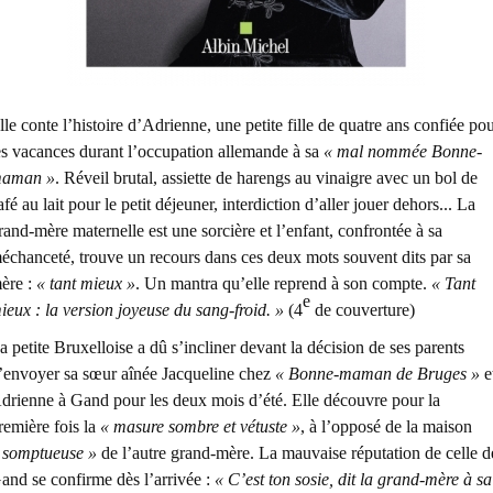
lle conte l’histoire d’Adrienne, une petite fille de quatre ans confiée po
es vacances durant l’occupation allemande à sa
« mal nommée Bonne-
aman »
. Réveil brutal, assiette de harengs au vinaigre avec un bol de
afé au lait pour le petit déjeuner, interdiction d’aller jouer dehors... La
rand-mère maternelle est une sorcière et l’enfant, confrontée à sa
échanceté, trouve un recours dans ces deux mots souvent dits par sa
ère :
« tant mieux »
. Un mantra qu’elle reprend à son compte.
« Tant
e
ieux : la version joyeuse du sang-froid. »
(4
de couverture)
a petite Bruxelloise a dû s’incliner devant la décision de ses parents
’envoyer sa sœur aînée Jacqueline chez
« Bonne-maman de Bruges »
e
drienne à Gand pour les deux mois d’été. Elle découvre pour la
remière fois la
« masure sombre et vétuste »
, à l’opposé de la maison
 somptueuse »
de l’autre grand-mère. La mauvaise réputation de celle d
and se confirme dès l’arrivée :
« C’est ton sosie, dit la grand-mère à sa