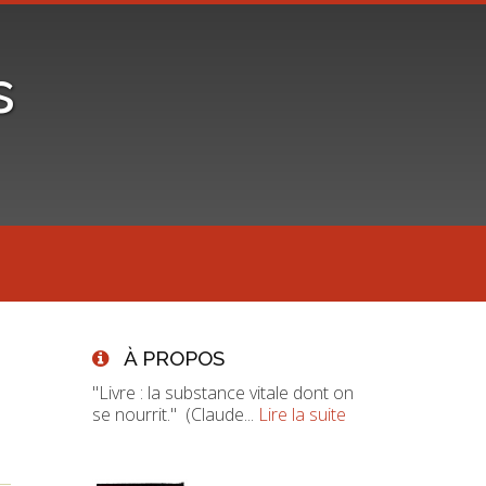
s
À PROPOS
"Livre : la substance vitale dont on
se nourrit." (Claude...
Lire la suite