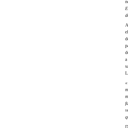
n
E
d
A
e
d
p
d
a
s
L
«
m
m
f
v
q
D