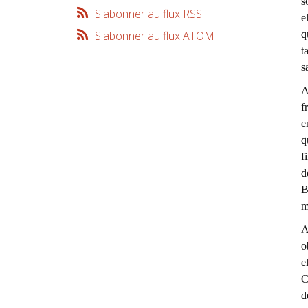
s
S'abonner au flux RSS
e
q
S'abonner au flux ATOM
t
s
A
f
e
q
f
d
B
m
A
o
e
C
d