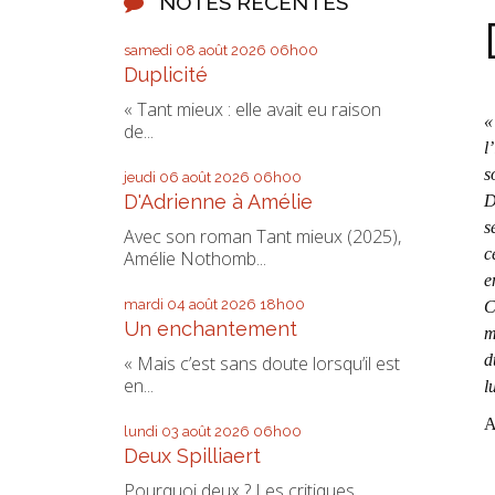
NOTES RÉCENTES
samedi 08
août 2026
06h00
Duplicité
« Tant mieux : elle avait eu raison
«
de...
l
s
jeudi 06
août 2026
06h00
D'Adrienne à Amélie
D
s
Avec son roman Tant mieux (2025),
c
Amélie Nothomb...
e
mardi 04
août 2026
18h00
C
Un enchantement
m
d
« Mais c’est sans doute lorsqu’il est
en...
l
A
lundi 03
août 2026
06h00
Deux Spilliaert
Pourquoi deux ? Les critiques