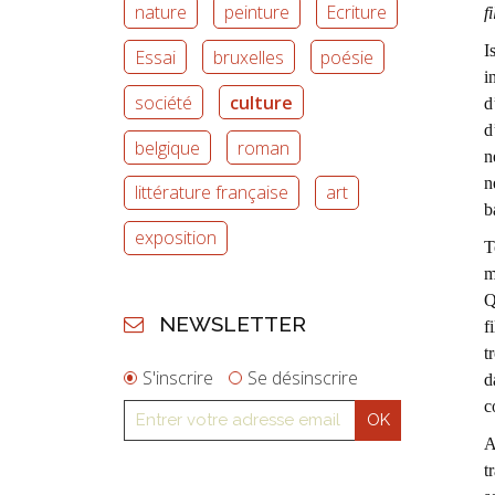
nature
peinture
Ecriture
f
I
Essai
bruxelles
poésie
i
société
culture
d
d
belgique
roman
n
n
littérature française
art
b
exposition
T
m
Q
NEWSLETTER
f
t
S'inscrire
Se désinscrire
d
c
A
t