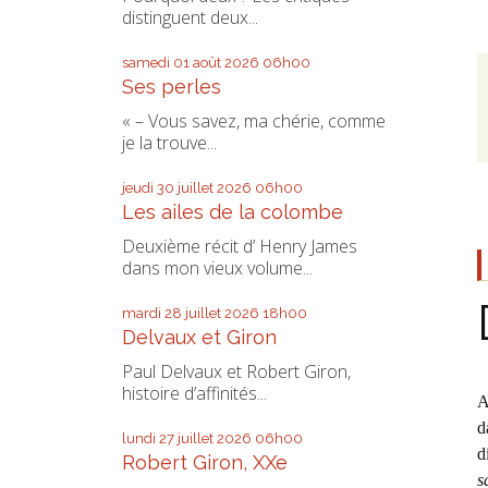
distinguent deux...
samedi 01
août 2026
06h00
Ses perles
« – Vous savez, ma chérie, comme
je la trouve...
jeudi 30
juillet 2026
06h00
Les ailes de la colombe
Deuxième récit d’ Henry James
dans mon vieux volume...
mardi 28
juillet 2026
18h00
Delvaux et Giron
Paul Delvaux et Robert Giron,
histoire d’affinités...
A
d
lundi 27
juillet 2026
06h00
d
Robert Giron, XXe
s