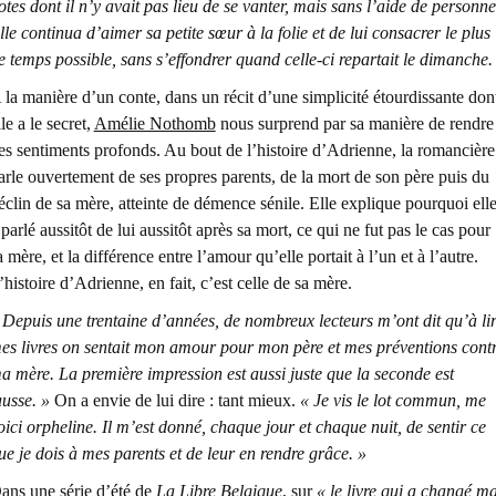
otes dont il n’y avait pas lieu de se vanter, mais sans l’aide de personne
lle continua d’aimer sa petite sœur à la folie et de lui consacrer le plus
e temps possible, sans s’effondrer quand celle-ci repartait le dimanche.
 la manière d’un conte, dans un récit d’une simplicité étourdissante don
lle a le secret,
Amélie Nothomb
nous surprend par sa manière de rendre
es sentiments profonds. Au bout de l’histoire d’Adrienne, la romancière
arle ouvertement de ses propres parents, de la mort de son père puis du
éclin de sa mère, atteinte de démence sénile. Elle explique pourquoi ell
 parlé aussitôt de lui aussitôt après sa mort, ce qui ne fut pas le cas pour
a mère, et la différence entre l’amour qu’elle portait à l’un et à l’autre.
’histoire d’Adrienne, en fait, c’est celle de sa mère.
 Depuis une trentaine d’années, de nombreux lecteurs m’ont dit qu’à li
es livres on sentait mon amour pour mon père et mes préventions cont
a mère. La première impression est aussi juste que la seconde est
ausse. »
On a envie de lui dire : tant mieux.
« Je vis le lot commun, me
oici orpheline. Il m’est donné, chaque jour et chaque nuit, de sentir ce
ue je dois à mes parents et de leur en rendre grâce. »
ans une série d’été de
La Libre Belgique
, sur
« le livre qui a changé m