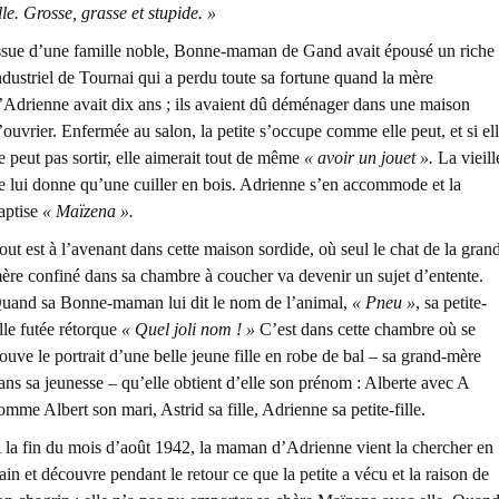
ille. Grosse, grasse et stupide. »
ssue d’une famille noble, Bonne-maman de Gand avait épousé un riche
ndustriel de Tournai qui a perdu toute sa fortune quand la mère
’Adrienne avait dix ans ; ils avaient dû déménager dans une maison
’ouvrier. Enfermée au salon, la petite s’occupe comme elle peut, et si el
e peut pas sortir, elle aimerait tout de même
« avoir un jouet ».
La vieill
e lui donne qu’une cuiller en bois. Adrienne s’en accommode et la
aptise
« Maïzena ».
out est à l’avenant dans cette maison sordide, où seul le chat de la gran
ère confiné dans sa chambre à coucher va devenir un sujet d’entente.
uand sa Bonne-maman lui dit le nom de l’animal,
« Pneu »
, sa petite-
ille futée rétorque
« Quel joli nom ! »
C’est dans cette chambre où se
rouve le portrait d’une belle jeune fille en robe de bal – sa grand-mère
ans sa jeunesse – qu’elle obtient d’elle son prénom : Alberte avec A
omme Albert son mari, Astrid sa fille, Adrienne sa petite-fille.
 la fin du mois d’août 1942, la maman d’Adrienne vient la chercher en
rain et découvre pendant le retour ce que la petite a vécu et la raison de