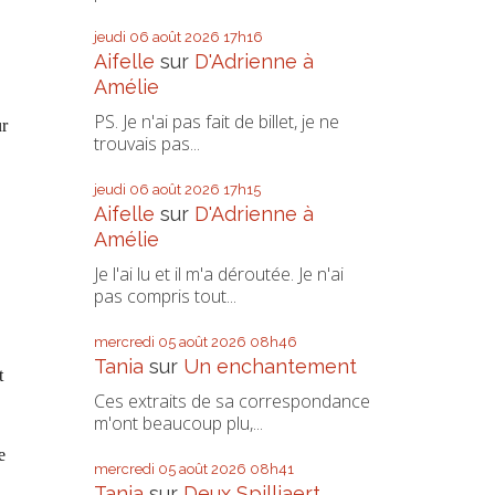
jeudi 06
août 2026
17h16
Aifelle
sur
D'Adrienne à
Amélie
PS. Je n'ai pas fait de billet, je ne
ur
trouvais pas...
jeudi 06
août 2026
17h15
Aifelle
sur
D'Adrienne à
Amélie
Je l'ai lu et il m'a déroutée. Je n'ai
pas compris tout...
mercredi 05
août 2026
08h46
Tania
sur
Un enchantement
t
Ces extraits de sa correspondance
m'ont beaucoup plu,...
e
mercredi 05
août 2026
08h41
Tania
sur
Deux Spilliaert