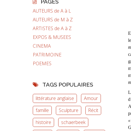
PAGES
AUTEURS de A à L
AUTEURS de M à Z
ARTISTES de A à Z
E
EXPOS & MUSEES
l
CINEMA
m
PATRIMOINE
c
g
POEMES
m
m
m
TAGS POPULAIRES
L
littérature anglaise
Amour
d
A
famille
Sculpture
Récit
p
«
histoire
schaerbeek
G