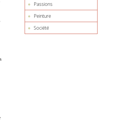
d
Passions
Peinture
e
Société
s
e