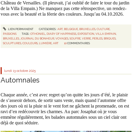
Château de Versailles. (Il pleuvait, j’ai oublié de faire le tour du jardin
de la Villa Empain.) Ne manquez pas cette rétrospective, un rendez-
vous avec la beauté et la féerie des couleurs. Jusqu’au 04.10.2026.
LIEN PERMANENT
CATÉGORIES :
ART
,
BELGIQUE
,
BRUXELLES
,
CULTURE
,
PASSIONS
TAGS :
OTHONIEL
,
DIARY OF HAPPINESS
,
EXPOSITION
,
VILLA EMPAIN
,
BRUXELLES
,
JOURNAL DU BONHEUR
,
VOYAGES
,
SOUFRE
,
VERRE
,
PERLES
,
BRIQUES
,
SCULPTURES
,
COULEURS
,
LUMIÈRE
,
ART
10
COMMENTAIRES
lundi 13
octobre 2025
Automnales
Chaque année, c’est avec regret qu’on quitte les jours d’été, le plaisir
de s’asseoir dehors, de sortir sans veste, mais quand l’automne offre
des jours où ni la pluie ni le vent fort ne gâchent la promenade, on est
ravi d’en redécouvrir les charmes. Au parc Josaphat où je vous
emmène régulièrement, les balades automnales sous un ciel clair ont
déjà de quoi séduire.