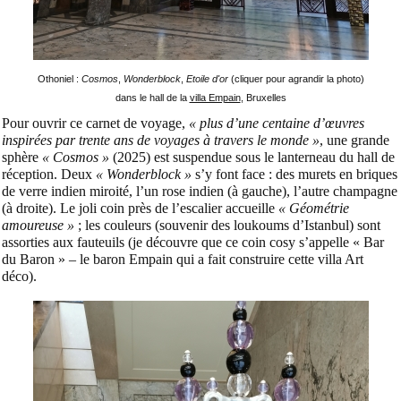
Othoniel :
Cosmos
,
Wonderblock
,
Etoile d'or
(cliquer pour agrandir la photo)
dans le hall de la
villa Empain
, Bruxelles
Pour ouvrir ce carnet de voyage,
« plus d’une centaine d’œuvres
inspirées par trente ans de voyages à travers le monde »
, une grande
sphère
« Cosmos »
(2025) est suspendue sous le lanterneau du hall de
réception. Deux
« Wonderblock »
s’y font face : des murets en briques
de verre indien miroité, l’un rose indien (à gauche), l’autre champagne
(à droite). Le joli coin près de l’escalier accueille
« Géométrie
amoureuse »
; les couleurs (souvenir des loukoums d’Istanbul) sont
assorties aux fauteuils (je découvre que ce coin cosy s’appelle « Bar
du Baron » – le baron Empain qui a fait construire cette villa Art
déco).