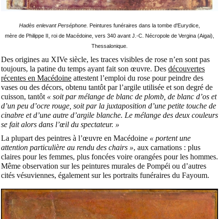
Hadès enlevant Perséphone.
Peintures funéraires dans la tombe d'Eurydice,
mère de Philippe II, roi de Macédoine, vers 340 avant J.-C. Nécropole de Vergina (Aigai),
Thessalonique.
Des origines au XIVe siècle, les traces visibles de rose n’en sont pas
toujours, la patine du temps ayant fait son œuvre. Des
découvertes
récentes en Macédoine
attestent l’emploi du rose pour peindre des
vases ou des décors, obtenu tantôt par l’argile utilisée et son degré de
cuisson, tantôt
« soit par mélange de blanc de plomb, de blanc d’os et
d’un peu d’ocre rouge, soit par la juxtaposition d’une petite touche de
cinabre et d’une autre d’argile blanche. Le mélange des deux couleurs
se fait alors dans l’œil du spectateur. »
La plupart des peintres à l’œuvre en Macédoine
« portent une
attention particulière au rendu des chairs »
, aux carnations : plus
claires pour les femmes, plus foncées voire orangées pour les hommes.
Même observation sur les peintures murales de Pompéi ou d’autres
cités vésuviennes, également sur les portraits funéraires du Fayoum.