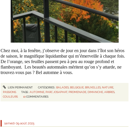
Chez moi, à
la fenêtre, j’observe
de jour en jour
dans l’îlot son héros
de saison, le magnifique liquidambar qui m’émerveille à chaque fois.
De l’orange, ses feuilles passent peu à peu au rouge profond et
flamboyant. Les beautés automnales méritent qu’on s’y attarde, ne
trouvez-vous pas ? Bel automne à vous.
LIEN PERMANENT
CATÉGORIES :
BALADES
,
BELGIQUE
,
BRUXELLES
,
NATURE
,
PASSIONS
TAGS :
AUTOMNE
,
PARC JOSAPHAT
,
PROMENADE
,
DIMANCHE
,
ARBRES
,
COULEURS
10
COMMENTAIRES
samedi 09
août 2025