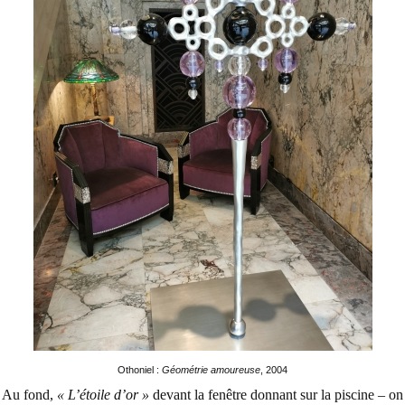
Othoniel :
Géométrie amoureuse
, 2004
Au fond,
« L’étoile d’or »
devant la fenêtre donnant sur la piscine – on