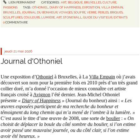
LIEN PERMANENT
CATÉGORIES :
ART
,
BELGIQUE
,
BRUXELLES
,
CULTURE
,
PASSIONS
TAGS :
OTHONIEL
,
DIARY OF HAPPINESS
,
EXPOSITION
,
VILLA EMPAIN
,
BRUXELLES
,
JOURNAL DU BONHEUR
,
VOYAGES
,
SOUFRE
,
VERRE
,
PERLES
,
BRIQUES
,
SCULPTURES
,
COULEURS
,
LUMIÈRE
,
ART
,
STONEWALL
,
GUIDE DU VISITEUR
,
EXTRAITS
0
COMMENTAIRE
jeudi 21
mai 2026
Journal d'Othoniel
Une exposition d’
Othoniel
à Bruxelles, à La
Villa Empain
où j’avais
découvert son nom pour la première fois en 2010 près d’un très grand
collier doré, m’a donné l’occasion de mieux connaître cet artiste
français croisé à
Avignon
l’été dernier. Jean-Michel Othoniel
présente
«
Diary of Happiness
»
(Journal du bonheur) ainsi :
« Les
œuvres exposées participent de ma recherche du bonheur et
témoignent du long chemin qui m’a mené de l’ombre à la lumière. »
C’est aussi le titre d’une œuvre de 2008, une sorte de
boulier
:
« On
choisit de déplacer la boule du côté sombre du boulier, si l’on estime
avoir passé une mauvaise journée, ou du côté clair, si l’on estime
avoir été heureux. »