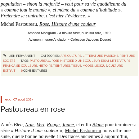
population – sinon la majorité – veut pour sa vie quotidienne du
« comme tout le monde », et même du « comme d’habitude ».
Prétendre le contraire, c’est nier l’évidence. »
Michel Pastoureau,
Rose. Histoire d’une couleur
Amedeo Modigliani,
La blouse rose
, huile sur toile, 1919,
Avignon,
musée Angladon
- Collection Jacques Doucet
LIEN PERMANENT
CATÉGORIES :
ART
,
CULTURE
,
LITTÉRATURE
,
PASSIONS
,
PEINTURE
,
SOCIÉTÉ
TAGS :
PASTOUREAU
,
ROSE
,
HISTOIRE D'UNE COULEUR
,
ESSAI
,
LITTÉRATURE
FRANÇAISE
,
COULEURS
,
HISTOIRE
,
TEINTURES
,
TISSUS
,
MODES
,
LEXIQUE
,
CULTURE
,
EXTRAIT
6
COMMENTAIRES
jeudi 07
août 2025
Pastoureau en rose
Après
Bleu
,
Noir
,
Vert
,
Rouge
,
Jaune
, et enfin
Blanc
pour terminer sa
série
« Histoire d’une couleur »
,
Michel Pastoureau
nous offre une
suite, quelle bonne nouvelle ! Des traces anciennes à aujourd’hui,