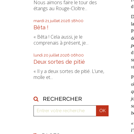
Nous aimons faire le tour des
d
étangs au Rouge-Cloître...
D
mardi 21
juillet 2026
18h00
l
Bêta !
P
« Bêta ! Cela aussi, je le
d
comprenais à présent, je...
p
d
lundi 20
juillet 2026
06h00
s
Deux sortes de pitié
v
« Il y a deux sortes de pitié. L’une,
molle et...
P
o
q
RECHERCHER
j
s
b
«
l