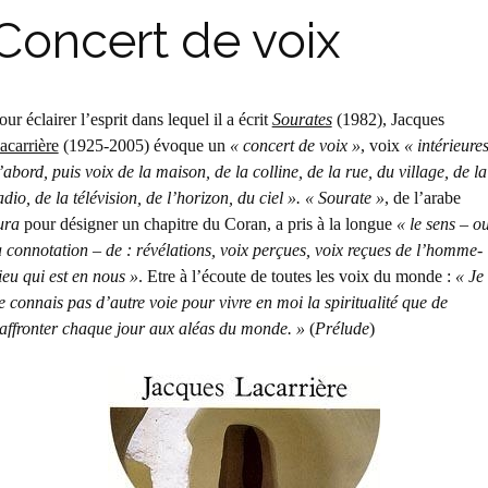
Concert de voix
our éclairer l’esprit dans lequel il a écrit
Sourates
(1982), Jacques
acarrière
(1925-2005) évoque un
« concert de voix »
, voix
« intérieure
’abord, puis voix de la maison, de la colline, de la rue, du village, de la
adio, de la télévision, de l’horizon, du ciel ». « Sourate »
, de l’arabe
ura
pour désigner un chapitre du Coran, a pris à la longue
« le sens – o
a connotation – de : révélations, voix perçues, voix reçues de l’homme-
ieu qui est en nous »
. Etre à l’écoute de toutes les voix du monde :
« Je
e connais pas d’autre voie pour vivre en moi la spiritualité que de
’affronter chaque jour aux aléas du monde. »
(
Prélude
)