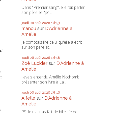
Dans "Premier sang", elle fait parler
son père, le "je"...
jeudi 06
août 2026
17h53
manou
sur
D'Adrienne à
Amélie
Je comptais lire celui qu'elle a écrit
sur son père et...
a]
jeudi 06
août 2026
17h18
Zoë Lucider
sur
D'Adrienne à
Amélie
A
J'avais entendu Amélie Nothomb
i
présenter son livre à La...
jeudi 06
août 2026
17h16
Aifelle
sur
D'Adrienne à
Amélie
s
PS. Je n'ai pas fait de billet, je ne