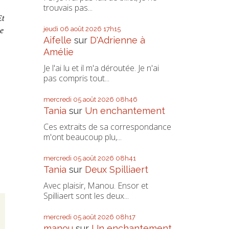
trouvais pas...
Et
jeudi 06
août 2026
17h15
ce
Aifelle
sur
D'Adrienne à
Amélie
Je l'ai lu et il m'a déroutée. Je n'ai
pas compris tout...
mercredi 05
août 2026
08h46
Tania
sur
Un enchantement
Ces extraits de sa correspondance
m'ont beaucoup plu,...
mercredi 05
août 2026
08h41
Tania
sur
Deux Spilliaert
Avec plaisir, Manou. Ensor et
Spilliaert sont les deux...
mercredi 05
août 2026
08h17
manou
sur
Un enchantement