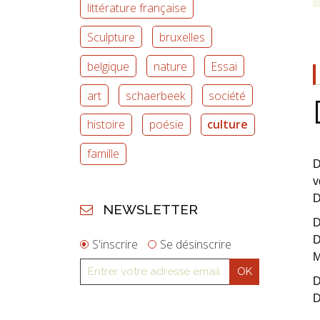
littérature française
Sculpture
bruxelles
belgique
nature
Essai
art
schaerbeek
société
histoire
poésie
culture
famille
D
v
D
NEWSLETTER
D
D
S'inscrire
Se désinscrire
M
D
D