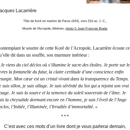
acques Lacarrière
Tête de Korè en marbre de Paros (643), vers 510 av. J.-C.,
Musée de l’Acropole, Athènes,
photo © Jean-François Bradu
ontemplant le sourire de cette Korè de l’Acropole, Lacarrière écoute ce
u’elle dit dans un souffle, son murmure intérieur :
 Je viens du ciel déclos où s’illumine le sacre des étoiles. Je porte sur le
èvres la fontanelle du futur, la claire certitude d’une conscience enfin
esurgie. Mon cœur est un cristal vivant dans la transparence du Temps.
e suis sillon, je suis sillage. Je suis sérénité du Soi qui a rejoint son vrai
isage. Je suis la source et la semence du soleil souverain de l’âme. Je
uis la chrysalide dormant encore en l’homme, je suis l’éveil de l’Ange
nclos, l’Initiée, l’Illuminée, l’Irradiée d’immortalité. »
* * *
C’est avec ces mots d’un livre dont je vous parlerai demain,