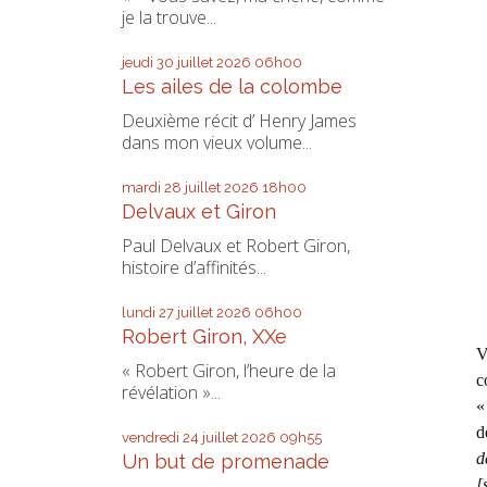
je la trouve...
jeudi 30
juillet 2026
06h00
Les ailes de la colombe
Deuxième récit d’ Henry James
dans mon vieux volume...
mardi 28
juillet 2026
18h00
Delvaux et Giron
Paul Delvaux et Robert Giron,
histoire d’affinités...
lundi 27
juillet 2026
06h00
Robert Giron, XXe
V
« Robert Giron, l’heure de la
c
révélation »...
«
d
vendredi 24
juillet 2026
09h55
d
Un but de promenade
[