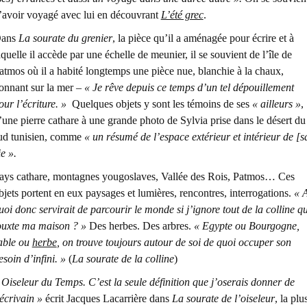
’avoir voyagé avec lui en découvrant
L’été grec
.
ans
La sourate du grenier
, la pièce qu’il a aménagée pour écrire et à
aquelle il accède par une échelle de meunier, il se souvient de l’île de
atmos où il a habité longtemps une pièce nue, blanchie à la chaux,
onnant sur la mer –
« Je rêve depuis ce temps d’un tel dépouillement
our l’écriture. »
Quelques objets y sont les témoins de ses
« ailleurs »
,
’une pierre cathare à une grande photo de Sylvia prise dans le désert du
ud tunisien, comme
« un résumé de l’espace extérieur et intérieur de [s
ie ».
ays cathare, montagnes yougoslaves, Vallée des Rois, Patmos… Ces
bjets portent en eux paysages et lumières, rencontres, interrogations.
« 
uoi donc servirait de parcourir le monde si j’ignore tout de la colline qu
ouxte ma maison ? »
Des herbes. Des arbres.
« Egypte ou Bourgogne,
able ou
herbe
, on trouve toujours autour de soi de quoi occuper son
esoin d’infini. »
(
La sourate de la colline
)
 Oiseleur du Temps. C’est la seule définition que j’oserais donner de
’écrivain »
écrit Jacques Lacarrière dans
La sourate de l’oiseleur
, la plu