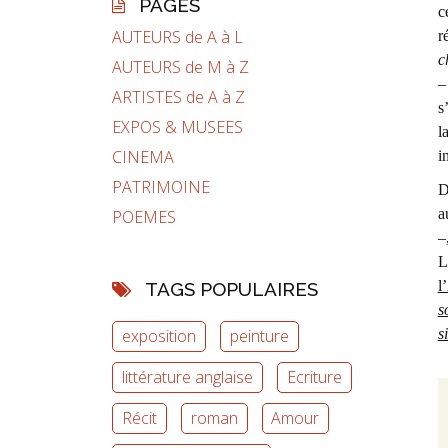
PAGES
c
AUTEURS de A à L
r
c
AUTEURS de M à Z
–
ARTISTES de A à Z
s
EXPOS & MUSEES
l
CINEMA
i
PATRIMOINE
D
a
POEMES
–
L
l
TAGS POPULAIRES
s
s
exposition
peinture
littérature anglaise
Ecriture
Récit
roman
Amour