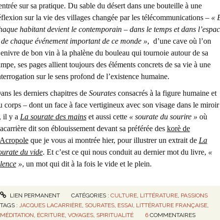
entrée sur sa pratique. Du sable du désert dans une bouteille à une
éflexion sur la vie des villages changée par les télécommunications –
« 
haque habitant devient le contemporain – dans le temps et dans l’espa
 de chaque événement important de ce monde »
, d’une cave où l’on
’enivre de bon vin à la phalène du bouleau qui tournoie autour de sa
ampe, ses pages allient toujours des éléments concrets de sa vie à une
nterrogation sur le sens profond de l’existence humaine.
ans les derniers chapitres de
Sourates
consacrés à la figure humaine et
u corps – dont un face à face vertigineux avec son visage dans le miroir
, il y a
La sourate des mains
et aussi cette
« sourate du sourire »
où
acarrière dit son éblouissement devant sa préférée des
korè de
’Acropole
que je vous ai montrée hier, pour illustrer un extrait de
La
ourate du vide
. Et c’est ce qui nous conduit au dernier mot du livre,
«
ilence
»
, un mot qui dit à la fois le vide et le plein.
LIEN PERMANENT
CATÉGORIES :
CULTURE
,
LITTÉRATURE
,
PASSIONS
TAGS :
JACQUES LACARRIÈRE
,
SOURATES
,
ESSAI
,
LITTÉRATURE FRANÇAISE
,
MÉDITATION
,
ÉCRITURE
,
VOYAGES
,
SPIRITUALITÉ
6
COMMENTAIRES