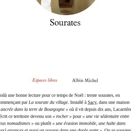
oilà une bonne lecture pour ce temps de Noël : trente sourates, en
ommençant par
La sourate du village.
Installé à
Sacy
, dans une maison
ancrée dans la terre de Bourgogne »
où il vit depuis dix ans, Lacarrièr
écrit ce territoire devenu son
« rocher »
pour
« une vie sédentaire entre
eux nomadismes »
ou plutôt
« une évasion immobile, une halte dans
ses] errances et aussi un voyage dans une durée autre ».
On se souvien