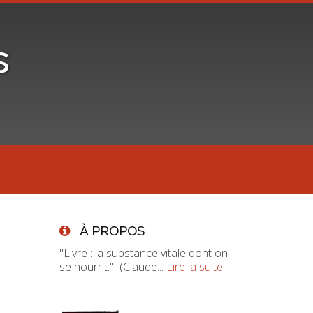
s
À PROPOS
"Livre : la substance vitale dont on
se nourrit." (Claude...
Lire la suite