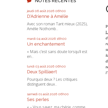
NOTES RÉCENTES
jeudi 06
août 2026
06h00
D'Adrienne à Amélie
Avec son roman Tant mieux (2025),
P
Amélie Nothomb...
L
d
mardi 04
août 2026
18h00
Un enchantement
r
s
« Mais c’est sans doute lorsqu’il est
l
en...
d
lundi 03
août 2026
06h00
n
Deux Spilliaert
l
Pourquoi deux ? Les critiques
distinguent deux...
samedi 01
août 2026
06h00
Ses perles
« – Vous savez, ma chérie, comme