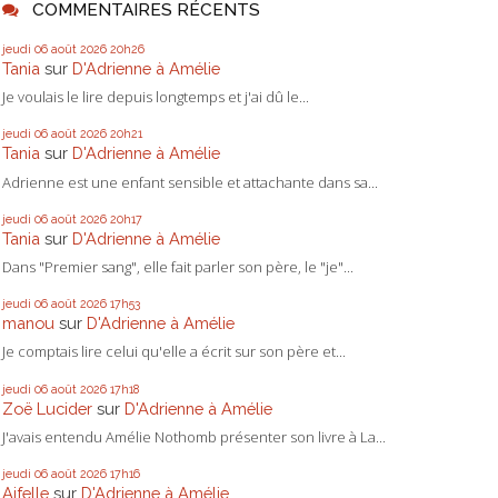
COMMENTAIRES RÉCENTS
jeudi 06
août 2026
20h26
Tania
sur
D'Adrienne à Amélie
Je voulais le lire depuis longtemps et j'ai dû le...
jeudi 06
août 2026
20h21
Tania
sur
D'Adrienne à Amélie
Adrienne est une enfant sensible et attachante dans sa...
jeudi 06
août 2026
20h17
Tania
sur
D'Adrienne à Amélie
Dans "Premier sang", elle fait parler son père, le "je"...
jeudi 06
août 2026
17h53
manou
sur
D'Adrienne à Amélie
Je comptais lire celui qu'elle a écrit sur son père et...
jeudi 06
août 2026
17h18
Zoë Lucider
sur
D'Adrienne à Amélie
J'avais entendu Amélie Nothomb présenter son livre à La...
jeudi 06
août 2026
17h16
Aifelle
sur
D'Adrienne à Amélie