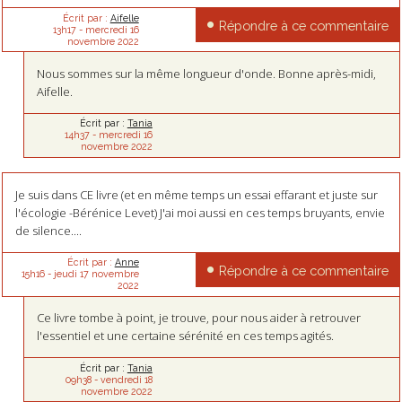
Écrit par :
Aifelle
Répondre à ce commentaire
13h17
-
mercredi 16
novembre 2022
Nous sommes sur la même longueur d'onde. Bonne après-midi,
Aifelle.
Écrit par :
Tania
14h37
-
mercredi 16
novembre 2022
Je suis dans CE livre (et en même temps un essai effarant et juste sur
l'écologie -Bérénice Levet) J'ai moi aussi en ces temps bruyants, envie
de silence....
Écrit par :
Anne
Répondre à ce commentaire
15h16
-
jeudi 17
novembre
2022
Ce livre tombe à point, je trouve, pour nous aider à retrouver
l'essentiel et une certaine sérénité en ces temps agités.
Écrit par :
Tania
09h38
-
vendredi 18
novembre 2022