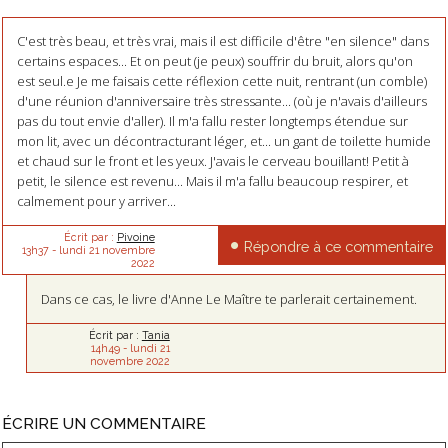
C'est très beau, et très vrai, mais il est difficile d'être "en silence" dans
certains espaces... Et on peut (je peux) souffrir du bruit, alors qu'on
est seul.e Je me faisais cette réflexion cette nuit, rentrant (un comble)
d'une réunion d'anniversaire très stressante... (où je n'avais d'ailleurs
pas du tout envie d'aller). Il m'a fallu rester longtemps étendue sur
mon lit, avec un décontracturant léger, et... un gant de toilette humide
et chaud sur le front et les yeux. J'avais le cerveau bouillant! Petit à
petit, le silence est revenu... Mais il m'a fallu beaucoup respirer, et
calmement pour y arriver...
Écrit par :
Pivoine
Répondre à ce commentaire
13h37
-
lundi 21
novembre
2022
Dans ce cas, le livre d'Anne Le Maître te parlerait certainement.
Écrit par :
Tania
14h49
-
lundi 21
novembre 2022
ÉCRIRE UN COMMENTAIRE