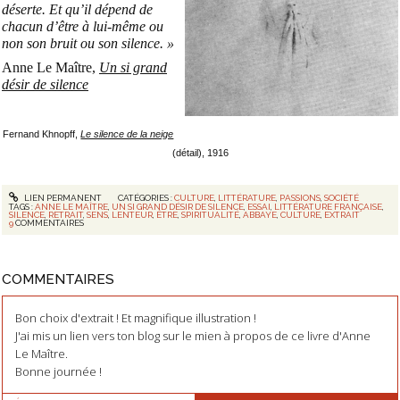
déserte. Et qu’il dépend de
chacun d’être à lui-même ou
non son bruit ou son silence. »
Anne Le Maître,
Un si grand
désir de silence
Fernand Khnopff,
Le silence de la neige
(détail), 1916
LIEN PERMANENT
CATÉGORIES :
CULTURE
,
LITTÉRATURE
,
PASSIONS
,
SOCIÉTÉ
TAGS :
ANNE LE MAÎTRE
,
UN SI GRAND DÉSIR DE SILENCE
,
ESSAI
,
LITTÉRATURE FRANÇAISE
,
SILENCE
,
RETRAIT
,
SENS
,
LENTEUR
,
ÊTRE
,
SPIRITUALITÉ
,
ABBAYE
,
CULTURE
,
EXTRAIT
9
COMMENTAIRES
COMMENTAIRES
Bon choix d'extrait ! Et magnifique illustration !
J'ai mis un lien vers ton blog sur le mien à propos de ce livre d'Anne
Le Maître.
Bonne journée !