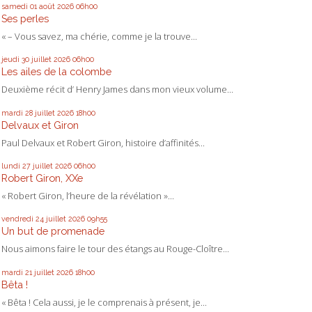
samedi 01
août 2026
06h00
Ses perles
« – Vous savez, ma chérie, comme je la trouve...
jeudi 30
juillet 2026
06h00
Les ailes de la colombe
Deuxième récit d’ Henry James dans mon vieux volume...
mardi 28
juillet 2026
18h00
Delvaux et Giron
Paul Delvaux et Robert Giron, histoire d’affinités...
lundi 27
juillet 2026
06h00
Robert Giron, XXe
« Robert Giron, l’heure de la révélation »...
vendredi 24
juillet 2026
09h55
Un but de promenade
Nous aimons faire le tour des étangs au Rouge-Cloître...
mardi 21
juillet 2026
18h00
Bêta !
« Bêta ! Cela aussi, je le comprenais à présent, je...