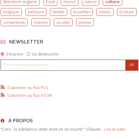
littérature anglaise
Essai
Amour
nature
culture
belgique
peinture
famille
bruxelles
roman
Ecriture
schaerbeek
histoire
société
poésie
NEWSLETTER
S'inscrire
Se désinscrire
S'abonner au flux RSS
S'abonner au flux ATOM
À PROPOS
"Livre : la substance vitale dont on se nourrit." (Claude...
Lire la suite