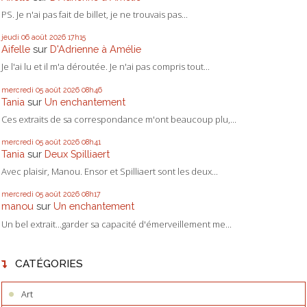
PS. Je n'ai pas fait de billet, je ne trouvais pas...
jeudi 06
août 2026
17h15
Aifelle
sur
D'Adrienne à Amélie
Je l'ai lu et il m'a déroutée. Je n'ai pas compris tout...
mercredi 05
août 2026
08h46
Tania
sur
Un enchantement
Ces extraits de sa correspondance m'ont beaucoup plu,...
mercredi 05
août 2026
08h41
Tania
sur
Deux Spilliaert
Avec plaisir, Manou. Ensor et Spilliaert sont les deux...
mercredi 05
août 2026
08h17
manou
sur
Un enchantement
Un bel extrait...garder sa capacité d'émerveillement me...
CATÉGORIES
Art