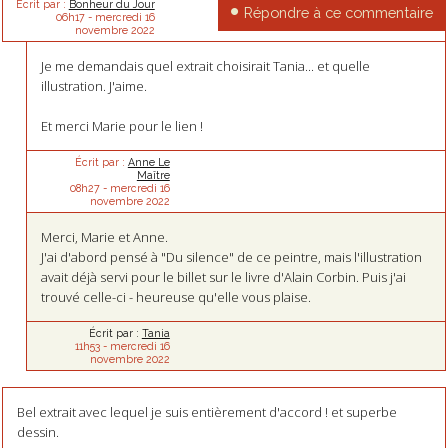
Écrit par :
Bonheur du Jour
Répondre à ce commentaire
06h17
-
mercredi 16
novembre 2022
Je me demandais quel extrait choisirait Tania... et quelle
illustration. J'aime.
Et merci Marie pour le lien !
Écrit par :
Anne Le
Maître
08h27
-
mercredi 16
novembre 2022
Merci, Marie et Anne.
J'ai d'abord pensé à "Du silence" de ce peintre, mais l'illustration
avait déjà servi pour le billet sur le livre d'Alain Corbin. Puis j'ai
trouvé celle-ci - heureuse qu'elle vous plaise.
Écrit par :
Tania
11h53
-
mercredi 16
novembre 2022
Bel extrait avec lequel je suis entièrement d'accord ! et superbe
dessin.