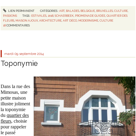
LIEN PERMANENT
CATÉGORIES :
ART
,
BALADES
,
BELGIQUE
,
BRUXELLES
,
CULTURE
,
PASSIONS
TAGS :
ESTIVALES
,
2018
,
SCHAERBEEK
,
PROMENADE GUIDÉE
,
QUARTIER DES
FLEURS
,
MAISON AJOUX
,
ARCHITECTURE
,
ART DÉCO
,
MODERNISME
,
CULTURE
18
COMMENTAIRES
mardi 09
septembre 2014
Toponymie
Dans la rue des
Mimosas, une
petite maison
illustre joliment
la toponymie
du
quartier des
fleurs
, choisie
pour rappeler
le passé