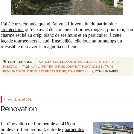
J’ai été très étonnée quand j’ai vu à l’
Inventaire du patrimoine
architectural
qu’elle avait été conçue en briques rouges ; pour moi, son
charme est lié au crépi blanc de ses murs et en particulier à cette
façade tournée vers le sud. Ensoleillée, elle joue au printemps un
irrésistible duo avec le magnolia en fleurs.
LIEN PERMANENT
CATÉGORIES :
BELGIQUE
,
BRUXELLES
,
CULTURE
,
NATURE
,
PASSIONS
TAGS :
AVRIL
,
PRINTEMPS
,
PARC JOSAPHAT
,
FLORAISONS
,
NATURE
,
PROMENADE GUIDÉE
,
QUARTIER DES FLEURS
,
SCHAERBEEK
17
COMMENTAIRES
mardi 21
août 2018
Rénovation
La rénovation de l’immeuble au
416
du
boulevard Lambermont, entre le
quartier des