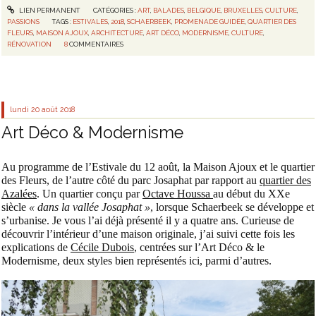
LIEN PERMANENT
CATÉGORIES :
ART
,
BALADES
,
BELGIQUE
,
BRUXELLES
,
CULTURE
,
PASSIONS
TAGS :
ESTIVALES
,
2018
,
SCHAERBEEK
,
PROMENADE GUIDÉE
,
QUARTIER DES
FLEURS
,
MAISON AJOUX
,
ARCHITECTURE
,
ART DÉCO
,
MODERNISME
,
CULTURE
,
RÉNOVATION
8
COMMENTAIRES
lundi 20
août 2018
Art Déco & Modernisme
Au programme de l’Estivale du 12 août, la Maison Ajoux et le quartier
des Fleurs, de l’autre côté du parc Josaphat par rapport au
quartier des
Azalées
. Un quartier conçu par
Octave Houssa
au début du XXe
siècle
« dans la vallée Josaphat »
, lorsque Schaerbeek se développe et
s’urbanise. Je vous l’ai déjà présenté il y a quatre ans. Curieuse de
découvrir l’intérieur d’une maison originale, j’ai suivi cette fois les
explications de
Cécile Dubois
, centrées sur l’Art Déco & le
Modernisme, deux styles bien représentés ici, parmi d’autres.