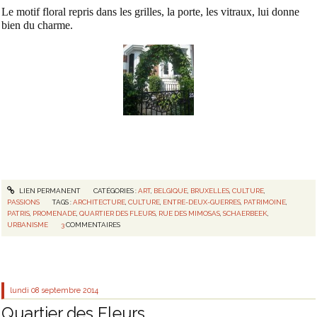
Le motif floral repris dans les grilles, la porte, les vitraux, lui donne
bien du charme.
LIEN PERMANENT
CATÉGORIES :
ART
,
BELGIQUE
,
BRUXELLES
,
CULTURE
,
PASSIONS
TAGS :
ARCHITECTURE
,
CULTURE
,
ENTRE-DEUX-GUERRES
,
PATRIMOINE
,
PATRIS
,
PROMENADE
,
QUARTIER DES FLEURS
,
RUE DES MIMOSAS
,
SCHAERBEEK
,
URBANISME
3
COMMENTAIRES
lundi 08
septembre 2014
Quartier des Fleurs