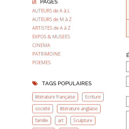
PAGES
AUTEURS de A à L
AUTEURS de M à Z
ARTISTES de A à Z
EXPOS & MUSEES
CINEMA
PATRIMOINE
POEMES
TAGS POPULAIRES
littérature française
Ecriture
société
littérature anglaise
famille
art
Sculpture