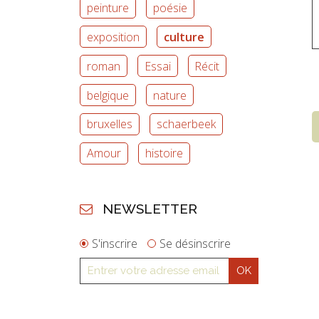
peinture
poésie
exposition
culture
roman
Essai
Récit
belgique
nature
bruxelles
schaerbeek
Amour
histoire
NEWSLETTER
S'inscrire
Se désinscrire