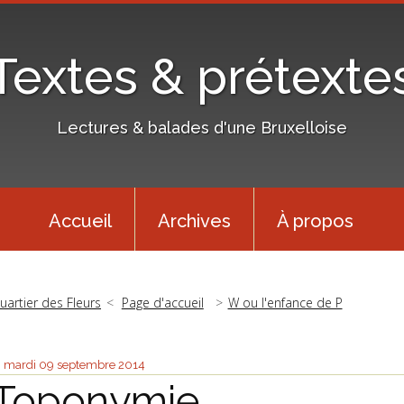
Textes & prétexte
Lectures & balades d'une Bruxelloise
Accueil
Archives
À propos
uartier des Fleurs
Page d'accueil
W ou l'enfance de P
mardi 09
septembre 2014
Toponymie