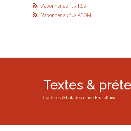
S'abonner au flux RSS
S'abonner au flux ATOM
Textes & prét
Lectures & balades d'une Bruxelloise