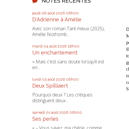
NOTES RÉCENTES
jeudi 06
août 2026
06h00
D'Adrienne à Amélie
Avec son roman Tant mieux (2025),
D
Amélie Nothomb...
M
p
mardi 04
août 2026
18h00
i
Un enchantement
t
« Mais c’est sans doute lorsqu’il est
q
en...
c
r
lundi 03
août 2026
06h00
c
Deux Spilliaert
S
Pourquoi deux ? Les critiques
distinguent deux...
samedi 01
août 2026
06h00
Ses perles
« – Vous savez, ma chérie, comme