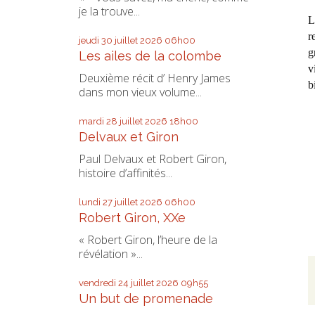
je la trouve...
L
r
jeudi 30
juillet 2026
06h00
g
Les ailes de la colombe
v
Deuxième récit d’ Henry James
b
dans mon vieux volume...
mardi 28
juillet 2026
18h00
Delvaux et Giron
Paul Delvaux et Robert Giron,
histoire d’affinités...
lundi 27
juillet 2026
06h00
Robert Giron, XXe
« Robert Giron, l’heure de la
révélation »...
vendredi 24
juillet 2026
09h55
Un but de promenade