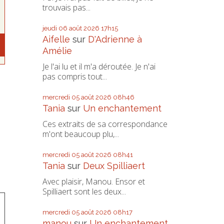
trouvais pas...
jeudi 06
août 2026
17h15
Aifelle
sur
D'Adrienne à
Amélie
Je l'ai lu et il m'a déroutée. Je n'ai
pas compris tout...
mercredi 05
août 2026
08h46
Tania
sur
Un enchantement
Ces extraits de sa correspondance
m'ont beaucoup plu,...
mercredi 05
août 2026
08h41
Tania
sur
Deux Spilliaert
Avec plaisir, Manou. Ensor et
Spilliaert sont les deux...
mercredi 05
août 2026
08h17
manou
sur
Un enchantement