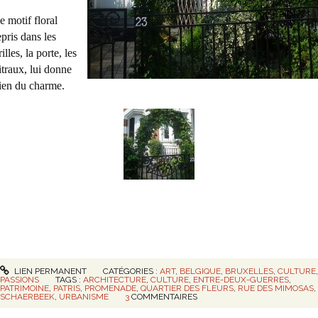
e motif floral
epris dans les
rilles, la porte, les
itraux, lui donne
ien du charme.
LIEN PERMANENT
CATÉGORIES :
ART
,
BELGIQUE
,
BRUXELLES
,
CULTURE
PASSIONS
TAGS :
ARCHITECTURE
,
CULTURE
,
ENTRE-DEUX-GUERRES
,
PATRIMOINE
,
PATRIS
,
PROMENADE
,
QUARTIER DES FLEURS
,
RUE DES MIMOSAS
,
SCHAERBEEK
,
URBANISME
3
COMMENTAIRES