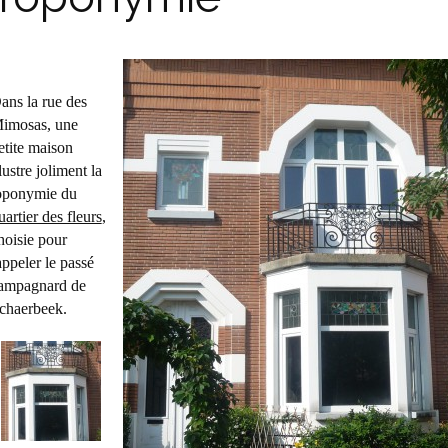
ans la rue des
imosas, une
etite maison
llustre joliment la
oponymie du
uartier des fleurs
,
hoisie pour
appeler le passé
ampagnard de
chaerbeek.