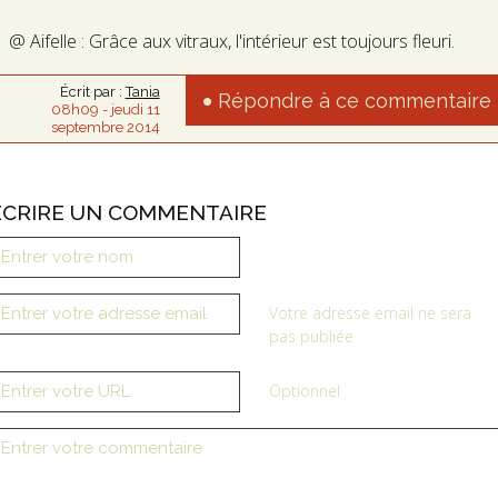
@ Aifelle : Grâce aux vitraux, l'intérieur est toujours fleuri.
Écrit par :
Tania
Répondre à ce commentaire
08h09
-
jeudi 11
septembre 2014
ÉCRIRE UN COMMENTAIRE
Votre adresse email ne sera
pas publiée
Optionnel