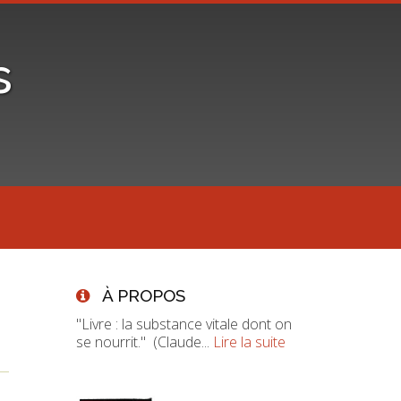
s
À PROPOS
"Livre : la substance vitale dont on
se nourrit." (Claude...
Lire la suite