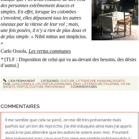
des personnes extrêmement douces et
simples. En effet, lorsque les colombes
s’envolent, elles dépassent tous les autres
oiseaux par la vitesse de leur vol ; mais,
une fois posées, il n’y a rien de plus doux et
de plus simple. »
Nihil mitius aut simplicius.
»
Carlo Ossola,
Les vertus communes
*
[TLF : Disposition de celui qui va au-devant des besoins, des désirs
d’autrui.]
LIEN PERMANENT
CATÉGORIES :
CULTURE
,
LITTÉRATURE
,
PASSIONS
,
SOCIÉTÉ
TAGS :
CARLO OSSOLA
,
LES VERTUS COMMUNES
,
ESSAI
,
LITTÉRATURE ITALIENNE
,
VIE EN
SOCIÉTÉ
,
VERTUS
,
CULTURE
,
PRÉVENANCE
6
COMMENTAIRES
COMMENTAIRES
Il me semble que cela se perd...on me dit très prévenante mais
parfois sur un ton de reproche. J'ai été éduquée ainsi mais j'ai appris
aussi à ne pas attendre que les autres le soient avec moi...Pourtant
être prévenant avec ceux que l'on aime me semble indispensable à