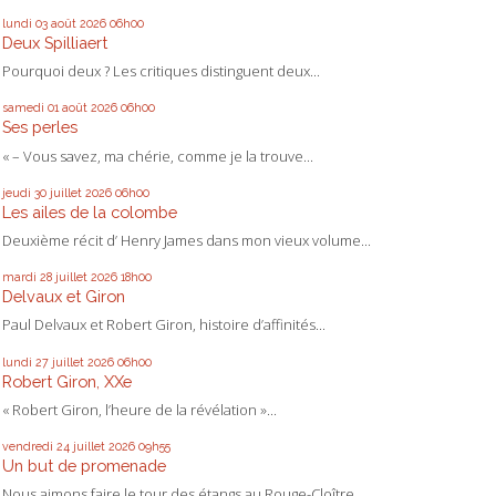
lundi 03
août 2026
06h00
Deux Spilliaert
Pourquoi deux ? Les critiques distinguent deux...
samedi 01
août 2026
06h00
Ses perles
« – Vous savez, ma chérie, comme je la trouve...
jeudi 30
juillet 2026
06h00
Les ailes de la colombe
Deuxième récit d’ Henry James dans mon vieux volume...
mardi 28
juillet 2026
18h00
Delvaux et Giron
Paul Delvaux et Robert Giron, histoire d’affinités...
lundi 27
juillet 2026
06h00
Robert Giron, XXe
« Robert Giron, l’heure de la révélation »...
vendredi 24
juillet 2026
09h55
Un but de promenade
Nous aimons faire le tour des étangs au Rouge-Cloître...