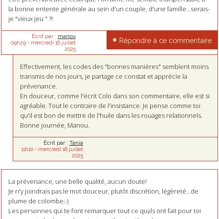
la bonne entente générale au sein d'un couple, d'une famille...serais-
je "vieux jeu " ?!
Écrit par :
manou
Répondre à ce commentaire
09h29
-
mercredi 16
juillet
2025
Effectivement, les codes des "bonnes manières" semblent moins
transmis de nos jours, je partage ce constat et apprécie la
prévenance.
En douceur, comme l'écrit Colo dans son commentaire, elle est si
agréable. Tout le contraire de l'insistance. Je pense comme toi
qu'il est bon de mettre de l'huile dans les rouages relationnels.
Bonne journée, Manou.
Écrit par :
Tania
11h10
-
mercredi 16
juillet
2025
La prévenance, une belle qualité, aucun doute!
Je n'y joindrais pas le mot douceur, plutôt discrétion, légèreté...de
plume de colombe;-)
Les personnes qui te font remarquer tout ce qu¡ils ont fait pour toi