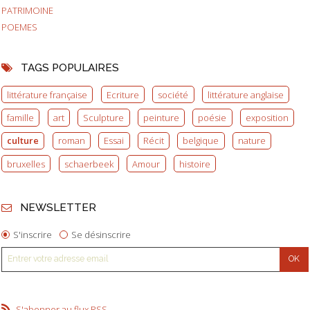
PATRIMOINE
POEMES
TAGS POPULAIRES
littérature française
Ecriture
société
littérature anglaise
famille
art
Sculpture
peinture
poésie
exposition
culture
roman
Essai
Récit
belgique
nature
bruxelles
schaerbeek
Amour
histoire
NEWSLETTER
S'inscrire
Se désinscrire
S'abonner au flux RSS