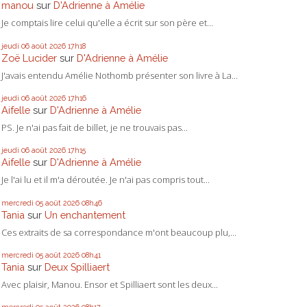
manou
sur
D'Adrienne à Amélie
Je comptais lire celui qu'elle a écrit sur son père et...
jeudi 06
août 2026
17h18
Zoë Lucider
sur
D'Adrienne à Amélie
J'avais entendu Amélie Nothomb présenter son livre à La...
jeudi 06
août 2026
17h16
Aifelle
sur
D'Adrienne à Amélie
PS. Je n'ai pas fait de billet, je ne trouvais pas...
jeudi 06
août 2026
17h15
Aifelle
sur
D'Adrienne à Amélie
Je l'ai lu et il m'a déroutée. Je n'ai pas compris tout...
mercredi 05
août 2026
08h46
Tania
sur
Un enchantement
Ces extraits de sa correspondance m'ont beaucoup plu,...
mercredi 05
août 2026
08h41
Tania
sur
Deux Spilliaert
Avec plaisir, Manou. Ensor et Spilliaert sont les deux...