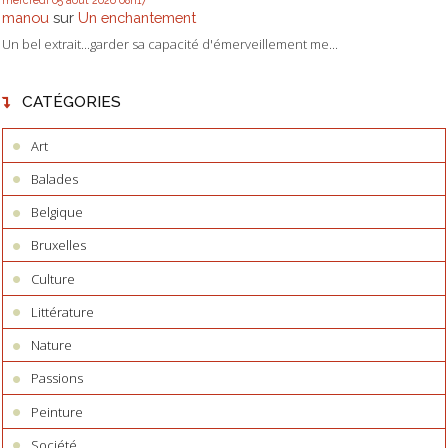
mercredi 05
août 2026
08h17
manou
sur
Un enchantement
Un bel extrait...garder sa capacité d'émerveillement me...
CATÉGORIES
Art
Balades
Belgique
Bruxelles
Culture
Littérature
Nature
Passions
Peinture
Société