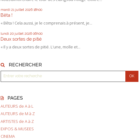
mardi 21
juillet 2026
18h00
Bêta !
« Bêta ! Cela aussi, je le comprenais à présent, je...
lundi 20
juillet 2026
06h00
Deux sortes de pitié
« Il y a deux sortes de pitié. L’une, molle et...
RECHERCHER
PAGES
AUTEURS de A à L
AUTEURS de M à Z
ARTISTES de A à Z
EXPOS & MUSEES
CINEMA