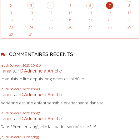
2
3
4
5
6
7
8
9
10
11
12
13
14
15
16
17
18
19
20
21
22
23
24
25
26
27
28
29
30
31
COMMENTAIRES RÉCENTS
jeudi 06
août 2026
20h26
Tania
sur
D'Adrienne à Amélie
Je voulais le lire depuis longtemps et j'ai dû le...
jeudi 06
août 2026
20h21
Tania
sur
D'Adrienne à Amélie
Adrienne est une enfant sensible et attachante dans sa...
jeudi 06
août 2026
20h17
Tania
sur
D'Adrienne à Amélie
Dans "Premier sang", elle fait parler son père, le "je"...
jeudi 06
août 2026
17h53