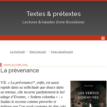
Textes & prétextes
Lectures & balades d'une Bruxelloise
La gratitude
Page d'accueil
Expo panafricaine
mardi 15
juillet 2025
La prévenance
VII.
« La prévenance*, enfin, est aussi
rapide dans sa sollicitude que douce dans
sa retenue, elle incarne parfaitement le bel
adage d’Erasme,
« Sedens columba »
: «
Suidas le recense comme proverbe et
indique que l’on avait coutume de dire cela