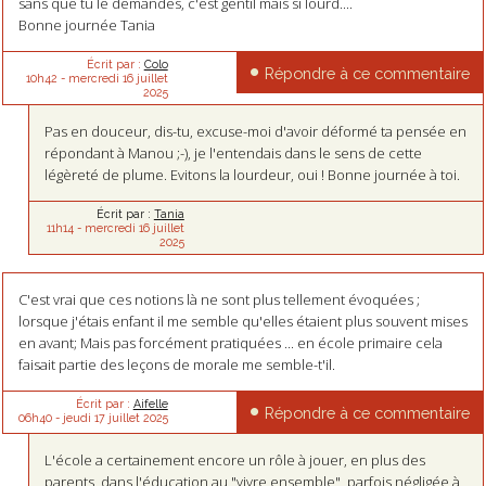
sans que tu le demandes, c'est gentil mais si lourd....
Bonne journée Tania
Écrit par :
Colo
Répondre à ce commentaire
10h42
-
mercredi 16
juillet
2025
Pas en douceur, dis-tu, excuse-moi d'avoir déformé ta pensée en
répondant à Manou ;-), je l'entendais dans le sens de cette
légèreté de plume. Evitons la lourdeur, oui ! Bonne journée à toi.
Écrit par :
Tania
11h14
-
mercredi 16
juillet
2025
C'est vrai que ces notions là ne sont plus tellement évoquées ;
lorsque j'étais enfant il me semble qu'elles étaient plus souvent mises
en avant; Mais pas forcément pratiquées ... en école primaire cela
faisait partie des leçons de morale me semble-t'il.
Écrit par :
Aifelle
Répondre à ce commentaire
06h40
-
jeudi 17
juillet 2025
L'école a certainement encore un rôle à jouer, en plus des
parents, dans l'éducation au "vivre ensemble", parfois négligée à