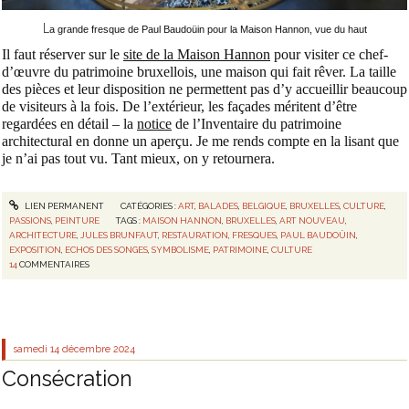
L
a grande fresque de Paul Baudoüin pour la Maison Hannon, vue du haut
Il faut réserver sur le
site de la Maison Hannon
pour visiter ce chef-
d’œuvre du patrimoine bruxellois, une maison qui fait rêver. La taille
des pièces et leur disposition ne permettent pas d’y accueillir beaucoup
de visiteurs à la fois. De l’extérieur, les façades méritent d’être
regardées en détail – la
notice
de l’Inventaire du patrimoine
architectural en donne un aperçu. Je me rends compte en la lisant que
je n’ai pas tout vu. Tant mieux, on y retournera.
LIEN PERMANENT
CATÉGORIES :
ART
,
BALADES
,
BELGIQUE
,
BRUXELLES
,
CULTURE
,
PASSIONS
,
PEINTURE
TAGS :
MAISON HANNON
,
BRUXELLES
,
ART NOUVEAU
,
ARCHITECTURE
,
JULES BRUNFAUT
,
RESTAURATION
,
FRESQUES
,
PAUL BAUDOÜIN
,
EXPOSITION
,
ECHOS DES SONGES
,
SYMBOLISME
,
PATRIMOINE
,
CULTURE
14
COMMENTAIRES
samedi 14
décembre 2024
Consécration