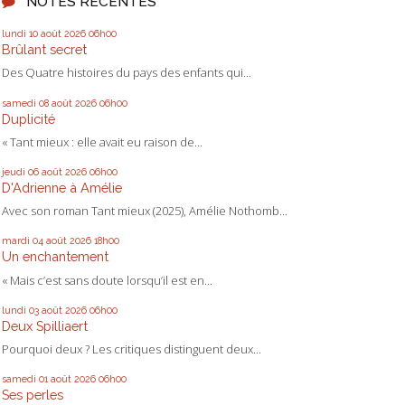
NOTES RÉCENTES
lundi 10
août 2026
06h00
Brûlant secret
Des Quatre histoires du pays des enfants qui...
samedi 08
août 2026
06h00
Duplicité
« Tant mieux : elle avait eu raison de...
jeudi 06
août 2026
06h00
D'Adrienne à Amélie
Avec son roman Tant mieux (2025), Amélie Nothomb...
mardi 04
août 2026
18h00
Un enchantement
« Mais c’est sans doute lorsqu’il est en...
lundi 03
août 2026
06h00
Deux Spilliaert
Pourquoi deux ? Les critiques distinguent deux...
samedi 01
août 2026
06h00
Ses perles