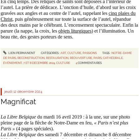
En cinq temps. Des reliques de saints sont déposées à l’intérieur de
l’autel. La prière de dédicace. L’onction d’huile, d’abord sur les croix
gravées aux angles et au centre de l’autel, rappelant les
cinq plaies du
Christ
, puis généreusement sur toute la surface de l’autel, répandue
des deux mains par le célébrant. L’encensement spectaculaire. Enfin la
parure (la nappe, la croix, les
objets liturgiques
) et l’illumination. Un
beau rite, des gestes porteurs de sens.
LIEN PERMANENT
CATÉGORIES :
ART
,
CULTURE
,
PASSIONS
TAGS :
NOTRE-DAME
DE PARIS
,
RECONSTRUCTION
,
RESTAURATION
,
RÉOUVERTURE
,
PARIS
,
CATHÉDRALE
,
ÉVÉNEMENT
,
7 ET 8 DÉCEMBRE 2024
,
CULTURE
4
COMMENTAIRES
jeudi 12
décembre 2024
Magnificat
La Libre Belgique
du mardi 16 avril 2019 : à la une, sur une photo
pleine page de la flèche de Notre-Dame en feu,
« Paris n’est plus
Paris »
(4 pages spéciales).
La Libre Belgique
des samedi 7 décembre et dimanche 8 décembre