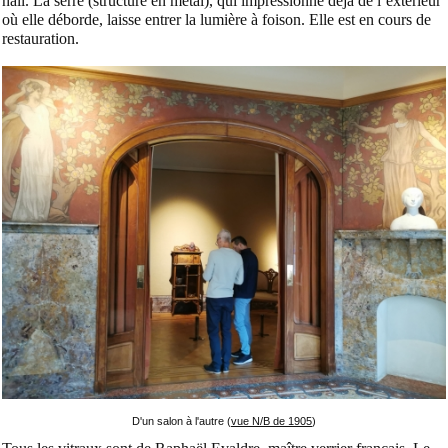
hall. La serre (structure en métal), qui impressionne déjà de l’extérieur
où elle déborde, laisse entrer la lumière à foison. Elle est en cours de
restauration.
D'un salon à l'autre (
vue N/B de 1905
)