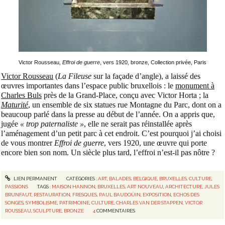
Victor Rousseau,
Effroi de guerre
, vers 1920, bronze, Collection privée, Paris
Victor Rousseau
(
La Fileuse
sur la façade d’angle), a laissé des
œuvres importantes dans l’espace public bruxellois : le
monument à
Charles Buls
près de la Grand-Place, conçu avec Victor Horta ; la
Maturité
, un ensemble de six statues rue Montagne du Parc, dont on a
beaucoup parlé dans la presse au début de l’année. On a appris que,
jugée
« trop paternaliste »
, elle ne serait pas réinstallée après
l’aménagement d’un petit parc à cet endroit. C’est pourquoi j’ai choisi
de vous montrer
Effroi de guerre
, vers 1920, une œuvre qui porte
encore bien son nom. Un siècle plus tard, l’effroi n’est-il pas nôtre ?
LIEN PERMANENT
CATÉGORIES :
ART
,
BALADES
,
BELGIQUE
,
BRUXELLES
,
CULTURE
,
PASSIONS
TAGS :
MAISON HANNON
,
BRUXELLES
,
ART NOUVEAU
,
ARCHITECTURE
,
JULES
BRUNFAUT
,
RESTAURATION
,
FRESQUES
,
PAUL BAUDOÜIN
,
EXPOSITION
,
ECHOS DES
SONGES
,
SYMBOLISME
,
PATRIMOINE
,
CULTURE
,
CHARLES VAN DER STAPPEN
,
VICTOR
ROUSSEAU
,
SCULPTURE
,
BRONZE
4
COMMENTAIRES