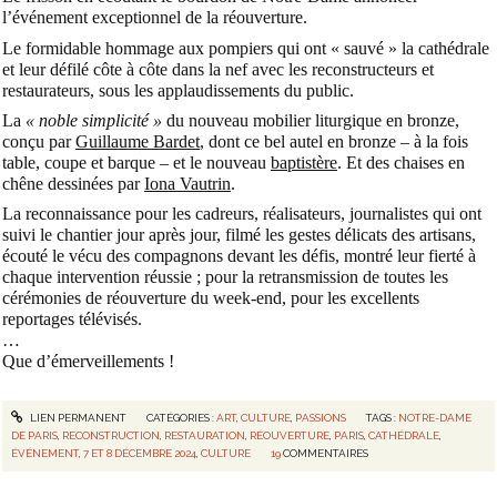
l’événement exceptionnel de la réouverture.
Le formidable hommage aux pompiers qui ont « sauvé » la cathédrale
et leur défilé côte à côte dans la nef avec les reconstructeurs et
restaurateurs, sous les applaudissements du public.
La
« noble simplicité »
du nouveau mobilier liturgique en bronze,
conçu par
Guillaume Bardet
, dont ce bel autel en bronze – à la fois
table, coupe et barque – et le nouveau
baptistère
. Et des chaises en
chêne dessinées par
Iona Vautrin
.
La reconnaissance pour les cadreurs, réalisateurs, journalistes qui ont
suivi le chantier jour après jour, filmé les gestes délicats des artisans,
écouté le vécu des compagnons devant les défis, montré leur fierté à
chaque intervention réussie ; pour la retransmission de toutes les
cérémonies de réouverture du week-end, pour les excellents
reportages télévisés.
…
Que d’émerveillements !
LIEN PERMANENT
CATÉGORIES :
ART
,
CULTURE
,
PASSIONS
TAGS :
NOTRE-DAME
DE PARIS
,
RECONSTRUCTION
,
RESTAURATION
,
RÉOUVERTURE
,
PARIS
,
CATHÉDRALE
,
ÉVÉNEMENT
,
7 ET 8 DÉCEMBRE 2024
,
CULTURE
19
COMMENTAIRES