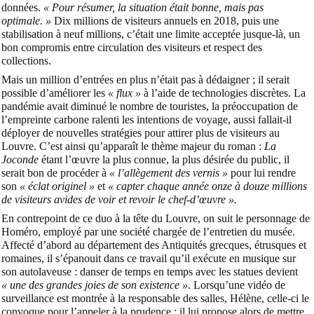
données.
« Pour résumer, la situation était bonne, mais pas
optimale. »
Dix millions de visiteurs annuels en 2018, puis une
stabilisation à neuf millions, c’était une limite acceptée jusque-là, un
bon compromis entre circulation des visiteurs et respect des
collections.
Mais un million d’entrées en plus n’était pas à dédaigner ; il serait
possible d’améliorer les
« flux »
à l’aide de technologies discrètes. La
pandémie avait diminué le nombre de touristes, la préoccupation de
l’empreinte carbone ralenti les intentions de voyage, aussi fallait-il
déployer de nouvelles stratégies pour attirer plus de visiteurs au
Louvre. C’est ainsi qu’apparaît le thème majeur du roman :
La
Joconde
étant l’œuvre la plus connue, la plus désirée du public, il
serait bon de procéder à
« l’allègement des vernis »
pour lui rendre
son
« éclat originel »
et
« capter chaque année onze à douze millions
de visiteurs avides de voir et revoir le chef-d’œuvre ».
En contrepoint de ce duo à la tête du Louvre, on suit le personnage de
Homéro, employé par une société chargée de l’entretien du musée.
Affecté d’abord au département des Antiquités grecques, étrusques et
romaines, il s’épanouit dans ce travail qu’il exécute en musique sur
son autolaveuse : danser de temps en temps avec les statues devient
« une des grandes joies de son existence »
. Lorsqu’une vidéo de
surveillance est montrée à la responsable des salles, Hélène, celle-ci le
convoque pour l’appeler à la prudence ; il lui propose alors de mettre