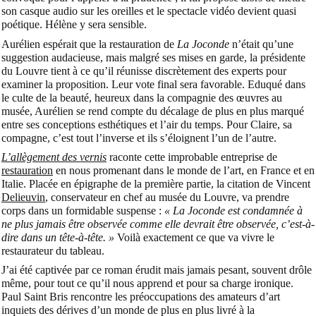
son casque audio sur les oreilles et le spectacle vidéo devient quasi
poétique. Hélène y sera sensible.
Aurélien espérait que la restauration de
La Joconde
n’était qu’une
suggestion audacieuse, mais malgré ses mises en garde, la présidente
du Louvre tient à ce qu’il réunisse discrètement des experts pour
examiner la proposition. Leur vote final sera favorable. Eduqué dans
le culte de la beauté, heureux dans la compagnie des œuvres au
musée, Aurélien se rend compte du décalage de plus en plus marqué
entre ses conceptions esthétiques et l’air du temps. Pour Claire, sa
compagne, c’est tout l’inverse et ils s’éloignent l’un de l’autre.
L’allègement des vernis
raconte cette improbable entreprise de
restauration
en nous promenant dans le monde de l’art, en France et en
Italie. Placée en épigraphe de la première partie, la citation de Vincent
Delieuvin
, conservateur en chef au musée du Louvre, va prendre
corps dans un formidable suspense :
« La Joconde est condamnée à
ne plus jamais être observée comme elle devrait être observée, c’est-à-
dire dans un tête-à-tête. »
Voilà exactement ce que va vivre le
restaurateur du tableau.
J’ai été captivée par ce roman érudit mais jamais pesant, souvent drôle
même, pour tout ce qu’il nous apprend et pour sa charge ironique.
Paul Saint Bris rencontre les préoccupations des amateurs d’art
inquiets des dérives d’un monde de plus en plus livré à la