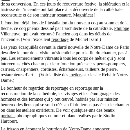
de sa
conversion
. En ces jours de réouverture festive, la sidération et la
tristesse de l’incendie ont fait place à la découverte de la cathédrale
reconstruite et de son intérieur restauré.
Magnificat
!
L’émotion, déjà, lors de l’installation du nouveau coq au sommet de la
flèche, ce coq phénix dessiné par l’architecte de la cathédrale,
Philippe
Villeneuve
, qui avait retrouvé l’ancien coq dans les débris de
l’incendie. (Voir l’excellent
reportage
de Michel Izard.)
Les yeux écarquillés devant la clarté nouvelle de Notre-Dame de Paris
dévoilée le jour de la visite présidentielle pour la fin du chantier, pas à
pas. Les remerciements vibrants à tous les corps de métier qui y sont
intervenus, cités chacun par leur fonction précise : sapeurs-pompiers,
carriers, charpentiers, cordistes, échafaudeurs, tailleurs de pierre,
restaurateurs d’art… (Voir la liste des
métiers
sur le site Rebâtir Notre-
Dame.)
Le bonheur de regarder, de reportage en reportage sur la
reconstruction de la cathédrale, les visages et les témoignages des
hommes et des femmes qui y ont œuvré, habités par leur mission,
heureux des liens qui se sont créés au fil du temps passé sur le chantier
ou dans les ateliers extérieurs. De voir quelques-uns des beaux
portraits
photographiques en noir et blanc réalisés par le Studio
Harcourt.
Le frisson en écoutant le bourdon de Notre-Dame annoncer