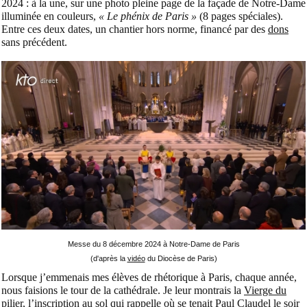
2024 : à la une, sur une photo pleine page de la façade de Notre-Dame
illuminée en couleurs,
« Le phénix de Paris »
(8 pages spéciales).
Entre ces deux dates, un chantier hors norme, financé par des
dons
sans précédent.
Messe du 8 décembre 2024 à Notre-Dame de Paris
(d'après la
vidéo
du Diocèse de Paris)
Lorsque j’emmenais mes élèves de rhétorique à Paris, chaque année,
nous faisions le tour de la cathédrale. Je leur montrais la
Vierge du
pilier
, l’inscription au sol qui rappelle où se tenait Paul Claudel le soir