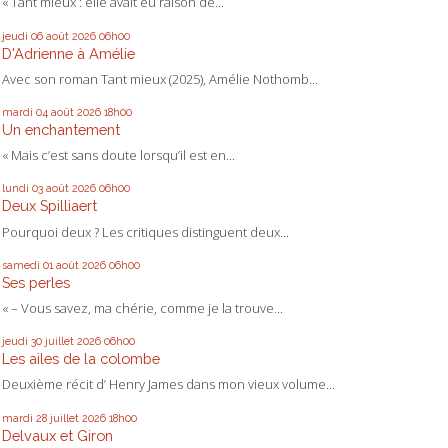
« Tant mieux : elle avait eu raison de...
jeudi 06
août 2026
06h00
D'Adrienne à Amélie
Avec son roman Tant mieux (2025), Amélie Nothomb...
mardi 04
août 2026
18h00
Un enchantement
« Mais c’est sans doute lorsqu’il est en...
lundi 03
août 2026
06h00
Deux Spilliaert
Pourquoi deux ? Les critiques distinguent deux...
samedi 01
août 2026
06h00
Ses perles
« – Vous savez, ma chérie, comme je la trouve...
jeudi 30
juillet 2026
06h00
Les ailes de la colombe
Deuxième récit d’ Henry James dans mon vieux volume...
mardi 28
juillet 2026
18h00
Delvaux et Giron