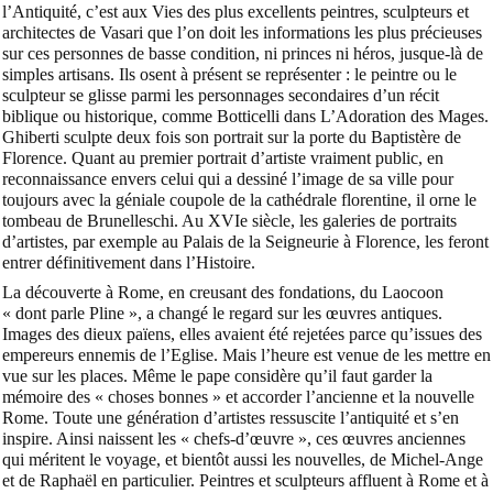
l’Antiquité, c’est aux
Vies des plus excellents peintres, sculpteurs et
architectes
de Vasari que l’on doit les informations les plus précieuses
sur ces personnes de basse condition, ni princes ni héros, jusque-là de
simples artisans. Ils osent à présent se représenter : le peintre ou le
sculpteur se glisse parmi les personnages secondaires d’un récit
biblique ou historique, comme Botticelli dans
L’Adoration des Mages
.
Ghiberti sculpte deux fois son portrait sur la porte du Baptistère de
Florence. Quant au premier portrait d’artiste vraiment public, en
reconnaissance envers celui qui a dessiné l’image de sa ville pour
toujours avec la géniale coupole de la cathédrale florentine, il orne le
tombeau de Brunelleschi. Au XVIe siècle, les galeries de portraits
d’artistes, par exemple au Palais de la Seigneurie à Florence, les feront
entrer définitivement dans l’Histoire.
La découverte à Rome, en creusant des fondations, du
Laocoon
« dont parle Pline »
, a changé le regard sur les œuvres antiques.
Images des dieux païens, elles avaient été rejetées parce qu’issues des
empereurs ennemis de l’Eglise. Mais l’heure est venue de les mettre en
vue sur les places. Même le pape considère qu’il faut garder la
mémoire des
« choses bonnes »
et accorder l’ancienne et la nouvelle
Rome. Toute une génération d’artistes ressuscite l’antiquité et s’en
inspire. Ainsi naissent les « chefs-d’œuvre », ces œuvres anciennes
qui méritent le voyage, et bientôt aussi les nouvelles, de Michel-Ange
et de Raphaël en particulier. Peintres et sculpteurs affluent à Rome et à