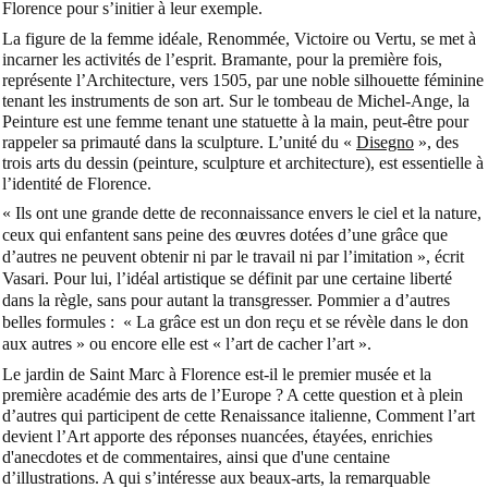
Florence pour s’initier à leur exemple.
La figure de la femme idéale, Renommée, Victoire ou Vertu, se met à
incarner les activités de l’esprit. Bramante, pour la première fois,
représente l’Architecture, vers 1505, par une noble silhouette féminine
tenant les instruments de son art. Sur le tombeau de Michel-Ange, la
Peinture est une femme tenant une statuette à la main, peut-être pour
rappeler sa primauté dans la sculpture. L’unité du «
Disegno
», des
trois arts du dessin (peinture, sculpture et architecture), est essentielle à
l’identité de Florence.
« Ils ont une grande dette de reconnaissance envers le ciel et la nature,
ceux qui enfantent sans peine des œuvres dotées d’une grâce que
d’autres ne peuvent obtenir ni par le travail ni par l’imitation »
, écrit
Vasari. Pour lui, l’idéal artistique se définit par une certaine liberté
dans la règle, sans pour autant la transgresser. Pommier a d’autres
belles formules :
« La grâce est un don reçu et se révèle dans le don
aux autres »
ou encore elle est
« l’art de cacher l’art ».
Le jardin de Saint Marc à Florence est-il le premier musée et la
première académie des arts de l’Europe ? A cette question et à plein
d’autres qui participent de cette Renaissance italienne,
Comment l’art
devient l’Art
apporte des réponses nuancées, étayées, enrichies
d'anecdotes et de commentaires, ainsi que d'une centaine
d’illustrations. A qui s’intéresse aux beaux-arts, la remarquable