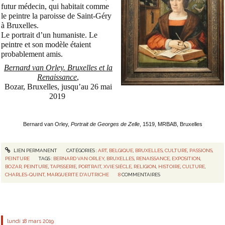
futur médecin, qui habitait comme
le peintre la paroisse de Saint-Géry
à Bruxelles.
Le portrait d’un humaniste. Le
peintre et son modèle étaient
probablement amis.
Bernard van Orley. Bruxelles et la
Renaissance
,
Bozar, Bruxelles, jusqu’au 26 mai
2019
Bernard van Orley,
Portrait de Georges de Zelle
, 1519, MRBAB, Bruxelles
LIEN PERMANENT
CATÉGORIES :
ART
,
BELGIQUE
,
BRUXELLES
,
CULTURE
,
PASSIONS
,
PEINTURE
TAGS :
BERNARD VAN ORLEY
,
BRUXELLES
,
RENAISSANCE
,
EXPOSITION
,
BOZAR
,
PEINTURE
,
TAPISSERIE
,
PORTRAIT
,
XVIE SIÈCLE
,
RELIGION
,
HISTOIRE
,
CULTURE
,
CHARLES-QUINT
,
MARGUERITE D'AUTRICHE
8
COMMENTAIRES
lundi 18
mars 2019