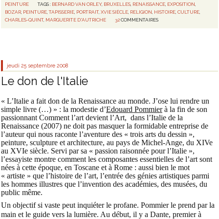
PEINTURE
TAGS :
BERNARD VAN ORLEY
,
BRUXELLES
,
RENAISSANCE
,
EXPOSITION
,
BOZAR
,
PEINTURE
,
TAPISSERIE
,
PORTRAIT
,
XVIE SIÈCLE
,
RELIGION
,
HISTOIRE
,
CULTURE
,
CHARLES-QUINT
,
MARGUERITE D'AUTRICHE
32
COMMENTAIRES
jeudi 25
septembre 2008
Le don de l'Italie
« L’Italie a fait don de la Renaissance au monde. J’ose lui rendre un
simple livre (…) »
: la modestie d’
Edouard Pommier
à la fin de son
passionnant
Comment l’art devient l’Art,
dans l’Italie de la
Renaissance
(2007) ne doit pas masquer la formidable entreprise de
l’auteur qui nous raconte l’aventure des « trois arts du dessin »,
peinture, sculpture et architecture, au pays de Michel-Ange, du XIVe
au XVIe siècle. Servi par sa
« passion raisonnée pour l’Italie »
,
l’essayiste montre comment les composantes essentielles de l’art sont
nées à cette époque, en Toscane et à Rome : aussi bien le mot
« artiste » que l’histoire de l’art, l’entrée des génies artistiques parmi
les hommes illustres que l’invention des académies, des musées, du
public même.
Un objectif si vaste peut inquiéter le profane. Pommier le prend par la
main et le guide vers la lumière. Au début, il y a Dante, premier à