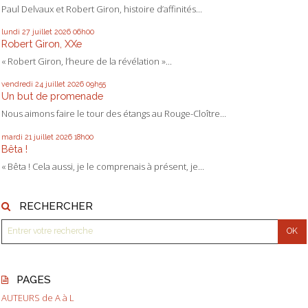
Paul Delvaux et Robert Giron, histoire d’affinités...
lundi 27
juillet 2026
06h00
Robert Giron, XXe
« Robert Giron, l’heure de la révélation »...
vendredi 24
juillet 2026
09h55
Un but de promenade
Nous aimons faire le tour des étangs au Rouge-Cloître...
mardi 21
juillet 2026
18h00
Bêta !
« Bêta ! Cela aussi, je le comprenais à présent, je...
RECHERCHER
PAGES
AUTEURS de A à L