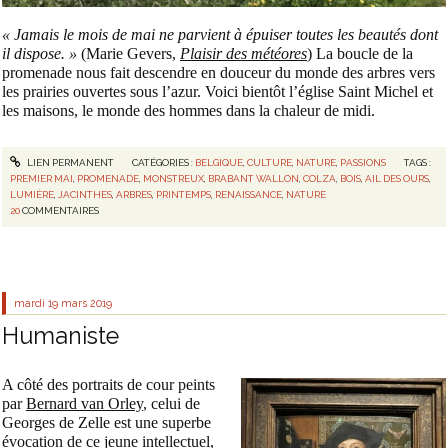
« Jamais le mois de mai ne parvient à épuiser toutes les beautés dont
il dispose. »
(Marie Gevers,
Plaisir des météores
) La boucle de la
promenade nous fait descendre en douceur du monde des arbres vers
les prairies ouvertes sous l’azur. Voici bientôt l’église Saint Michel et
les maisons, le monde des hommes dans la chaleur de midi.
LIEN PERMANENT
CATÉGORIES :
BELGIQUE
,
CULTURE
,
NATURE
,
PASSIONS
TAGS :
PREMIER MAI
,
PROMENADE
,
MONSTREUX
,
BRABANT WALLON
,
COLZA
,
BOIS
,
AIL DES OURS
,
LUMIÈRE
,
JACINTHES
,
ARBRES
,
PRINTEMPS
,
RENAISSANCE
,
NATURE
20
COMMENTAIRES
mardi 19
mars 2019
Humaniste
A côté des portraits de cour peints
par
Bernard van Orley
, celui de
Georges de Zelle est une superbe
évocation de ce jeune intellectuel,