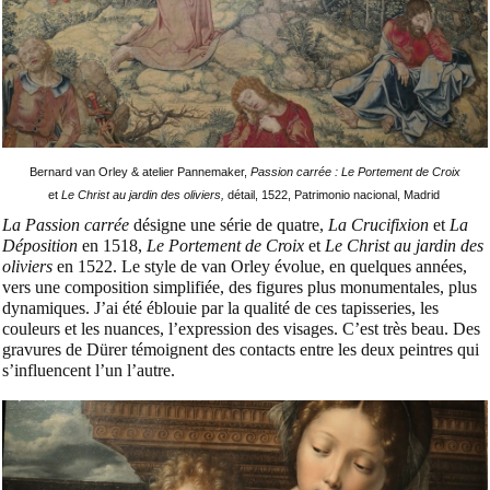
Bernard van Orley & atelier Pannemaker,
Passion carrée :
Le Portement de Croix
et
Le Christ au jardin des oliviers,
détail, 1522, Patrimonio nacional, Madrid
La Passion carrée
désigne une série de quatre,
La Crucifixion
et
La
Déposition
en 1518,
Le Portement de Croix
et
Le Christ au jardin des
oliviers
en 1522. Le style de van Orley évolue, en quelques années,
vers une composition simplifiée, des figures plus monumentales, plus
dynamiques. J’ai été éblouie par la qualité de ces tapisseries, les
couleurs et les nuances, l’expression des visages. C’est très beau. Des
gravures de Dürer témoignent des contacts entre les deux peintres qui
s’influencent l’un l’autre.