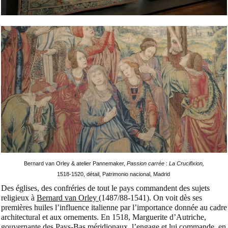
Bernard van Orley & atelier Pannemaker,
Passion carrée
:
La Crucifixion
,
1518-1520, détail, Patrimonio nacional, Madrid
Des églises, des confréries de tout le pays commandent des sujets
religieux à
Bernard van Orley
(1487/88-1541). On voit dès ses
premières huiles l’influence italienne par l’importance donnée au cadre
architectural et aux ornements. En 1518, Marguerite d’Autriche,
gouvernante des Pays-Bas méridionaux, l’engage et lui commande, en