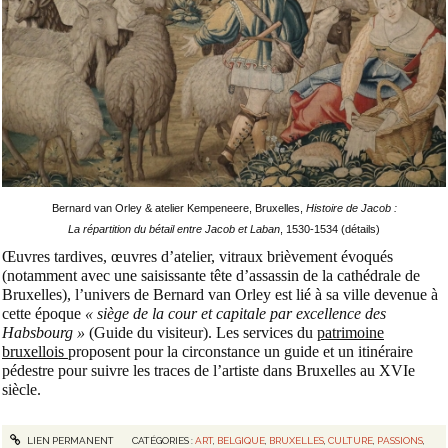
Bernard van Orley & atelier Kempeneere, Bruxelles,
Histoire de Jacob :
La répartition du bétail entre Jacob et Laban
, 1530-1534 (détails)
Œuvres tardives, œuvres d’atelier, vitraux brièvement évoqués
(notamment avec une saisissante tête d’assassin de la cathédrale de
Bruxelles), l’univers de Bernard van Orley est lié à sa ville devenue à
cette époque
« siège de la cour et capitale par excellence des
Habsbourg »
(Guide du visiteur). Les services du
patrimoine
bruxellois
proposent pour la circonstance un guide et un itinéraire
pédestre pour suivre les traces de l’artiste dans Bruxelles au XVIe
siècle.
LIEN PERMANENT
CATÉGORIES :
ART
,
BELGIQUE
,
BRUXELLES
,
CULTURE
,
PASSIONS
,