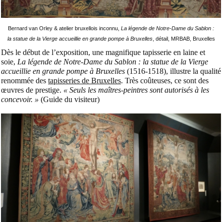
Bernard van Orley & atelier bruxellois inconnu,
La légende de Notre-Dame du Sablon :
la statue de la Vierge accueillie en grande pompe à Bruxelles
, détail, MRBAB, Bruxelles
Dès le début de l’exposition, une magnifique tapisserie en laine et
soie,
La légende de Notre-Dame du Sablon : la statue de la Vierge
accueillie en grande pompe à Bruxelles
(1516-1518), illustre la qualité
renommée des
tapisseries de Bruxelles
. Très coûteuses, ce sont des
œuvres de prestige.
« Seuls les maîtres-peintres sont autorisés à les
concevoir. »
(Guide du visiteur)