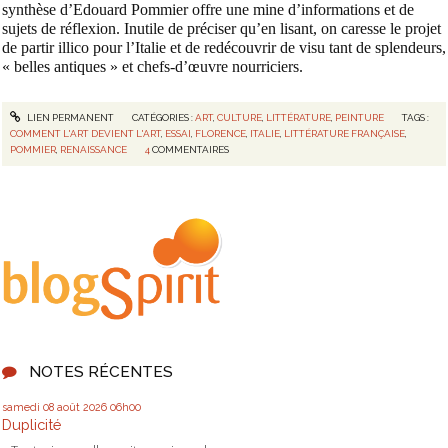
synthèse d’Edouard Pommier offre une mine d’informations et de
sujets de réflexion. Inutile de préciser qu’en lisant, on caresse le projet
de partir illico pour l’Italie et de redécouvrir de visu tant de splendeurs,
« belles antiques » et chefs-d’œuvre nourriciers.
LIEN PERMANENT
CATÉGORIES :
ART
,
CULTURE
,
LITTÉRATURE
,
PEINTURE
TAGS :
COMMENT L'ART DEVIENT L'ART
,
ESSAI
,
FLORENCE
,
ITALIE
,
LITTÉRATURE FRANÇAISE
,
POMMIER
,
RENAISSANCE
4
COMMENTAIRES
NOTES RÉCENTES
samedi 08
août 2026
06h00
Duplicité