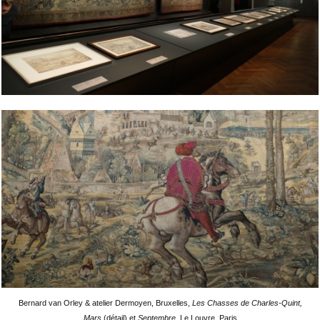
Bernard van Orley
& atelier Dermoyen, Bruxelles,
Les Chasses de Charles-Quint,
Mars
(détail) et
Septembre
, Le Louvre, Paris