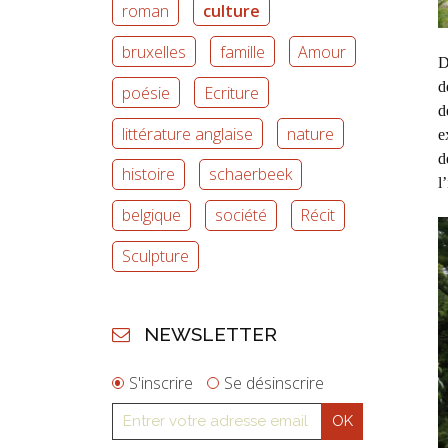
roman
culture
bruxelles
famille
Amour
D
d
poésie
Ecriture
d
littérature anglaise
nature
e
d
histoire
schaerbeek
l
belgique
société
Récit
Sculpture
NEWSLETTER
S'inscrire
Se désinscrire