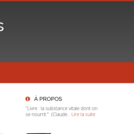
s
À PROPOS
"Livre : la substance vitale dont on
se nourrit." (Claude...
Lire la suite