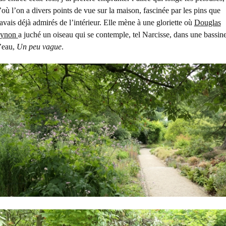
’où l’on a divers points de vue sur la maison, fascinée par les pins que
’avais déjà admirés de l’intérieur. Elle mène à une gloriette où
Douglas
ynon
a juché un oiseau qui se contemple, tel Narcisse, dans une bassin
’eau,
Un peu vague
.