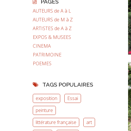
PAGES
AUTEURS de A à L
AUTEURS de M à Z
ARTISTES de A à Z
EXPOS & MUSEES
CINEMA
PATRIMOINE
POEMES
TAGS POPULAIRES
exposition
Essai
peinture
littérature française
art