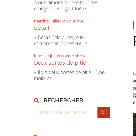
Nous aimons faire le tour des
étangs au Rouge-Cloître...
mardi 21
juillet 2026
18h00
Bêta !
« Bêta ! Cela aussi, je le
comprenais à présent, je...
lundi 20
juillet 2026
06h00
Deux sortes de pitié
« Il y a deux sortes de pitié. L’une,
L
molle et...
a
s
R
RECHERCHER
d