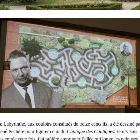
e Labyrinthe, aux couloirs constitués de treize cents ifs, a été dessiné pa
ené Pechère pour figurer celui du
Cantique des Cantiques
. Je n’y suis
as entrée cette fois, j’ai préféré emprunter l’allée qui longe les pelouses,