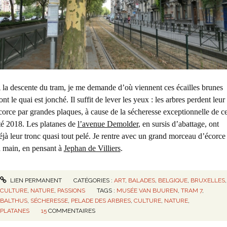
 la descente du tram, je me demande d’où viennent ces écailles brunes
ont le quai est jonché. Il suffit de lever les yeux : les arbres perdent leur
corce par grandes plaques, à cause de la sécheresse exceptionnelle de ce
té 2018. Les platanes de
l’avenue Demolder
, en sursis d’abattage, ont
éjà leur tronc quasi tout pelé. Je rentre avec un grand morceau d’écorce
a main, en pensant à
Jephan de Villiers
.
LIEN PERMANENT
CATÉGORIES :
ART
,
BALADES
,
BELGIQUE
,
BRUXELLES
,
CULTURE
,
NATURE
,
PASSIONS
TAGS :
MUSÉE VAN BUUREN
,
TRAM 7
,
BALTHUS
,
SÉCHERESSE
,
PELADE DES ARBRES
,
CULTURE
,
NATURE
,
PLATANES
15
COMMENTAIRES