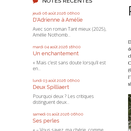
NOTES RÉCENTES
jeudi 06
août 2026
06h00
D'Adrienne à Amélie
Avec son roman Tant mieux (2025),
Amélie Nothomb...
D
mardi 04
août 2026
18h00
d
Un enchantement
c
« Mais c’est sans doute lorsqu’il est
C
en...
(
l
lundi 03
août 2026
06h00
t
Deux Spilliaert
Pourquoi deux ? Les critiques
distinguent deux...
samedi 01
août 2026
06h00
Ses perles
« – Vous savez, ma chérie, comme