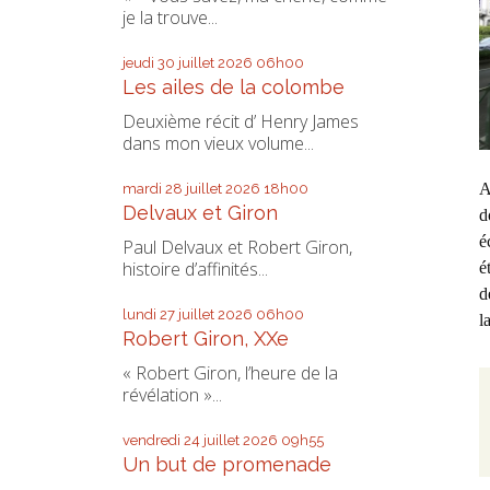
je la trouve...
jeudi 30
juillet 2026
06h00
Les ailes de la colombe
Deuxième récit d’ Henry James
dans mon vieux volume...
A
mardi 28
juillet 2026
18h00
Delvaux et Giron
d
é
Paul Delvaux et Robert Giron,
histoire d’affinités...
é
d
lundi 27
juillet 2026
06h00
l
Robert Giron, XXe
« Robert Giron, l’heure de la
révélation »...
vendredi 24
juillet 2026
09h55
Un but de promenade