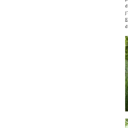
d
j
E
d