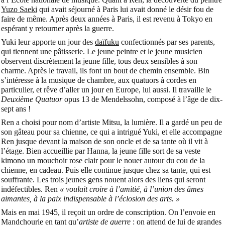
Yuzo Saeki
qui avait séjourné à Paris lui avait donné le désir fou de
faire de même. Après deux années à Paris, il est revenu à Tokyo en
espérant y retourner après la guerre.
Yuki leur apporte un jour des
daïfuku
confectionnés par ses parents,
qui tiennent une pâtisserie. Le jeune peintre et le jeune musicien
observent discrètement la jeune fille, tous deux sensibles à son
charme. Après le travail, ils font un bout de chemin ensemble. Bin
s’intéresse à la musique de chambre, aux quatuors à cordes en
particulier, et rêve d’aller un jour en Europe, lui aussi. Il travaille le
Deuxième Quatuor
opus 13 de Mendelssohn, composé à l’âge de dix-
sept ans !
Ren a choisi pour nom d’artiste Mitsu, la lumière. Il a gardé un peu de
son gâteau pour sa chienne, ce qui a intrigué Yuki, et elle accompagne
Ren jusque devant la maison de son oncle et de sa tante où il vit à
l’étage. Bien accueillie par Hanna, la jeune fille sort de sa veste
kimono un mouchoir rose clair pour le nouer autour du cou de la
chienne, en cadeau. Puis elle continue jusque chez sa tante, qui est
souffrante. Les trois jeunes gens nouent alors des liens qui seront
indéfectibles. Ren
« voulait croire à l’amitié, à l’union des âmes
aimantes, à la paix indispensable à l’éclosion des arts. »
Mais en mai 1945, il reçoit un ordre de conscription. On l’envoie en
Mandchourie en tant qu’
artiste de guerre
: on attend de lui de grandes