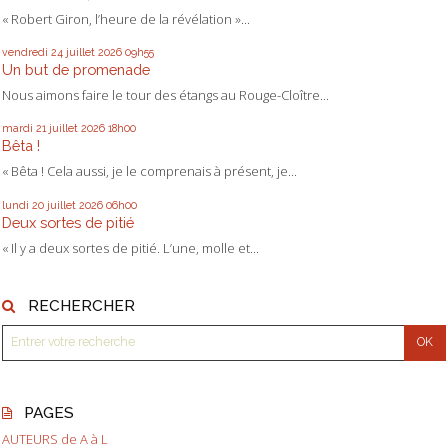
« Robert Giron, l’heure de la révélation »...
vendredi 24
juillet 2026
09h55
Un but de promenade
Nous aimons faire le tour des étangs au Rouge-Cloître...
mardi 21
juillet 2026
18h00
Bêta !
« Bêta ! Cela aussi, je le comprenais à présent, je...
lundi 20
juillet 2026
06h00
Deux sortes de pitié
« Il y a deux sortes de pitié. L’une, molle et...
RECHERCHER
PAGES
AUTEURS de A à L