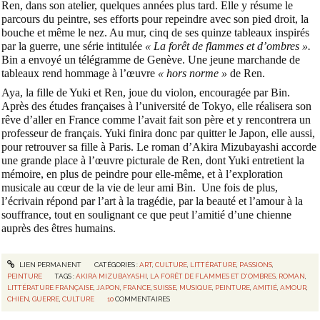
Ren, dans son atelier, quelques années plus tard. Elle y résume le
parcours du peintre, ses efforts pour repeindre avec son pied droit, la
bouche et même le nez. Au mur, cinq de ses quinze tableaux inspirés
par la guerre, une série intitulée
« La forêt de flammes et d’ombres ».
Bin a envoyé un télégramme de Genève. Une jeune marchande de
tableaux rend hommage à l’œuvre
« hors norme »
de Ren.
Aya, la fille de Yuki et Ren, joue du violon, encouragée par Bin.
Après des études françaises à l’université de Tokyo, elle réalisera son
rêve d’aller en France comme l’avait fait son père et y rencontrera un
professeur de français. Yuki finira donc par quitter le Japon, elle aussi,
pour retrouver sa fille à Paris. Le roman d’Akira Mizubayashi accorde
une grande place à l’œuvre picturale de Ren, dont Yuki entretient la
mémoire, en plus de peindre pour elle-même, et à l’exploration
musicale au cœur de la vie de leur ami Bin. Une fois de plus,
l’écrivain répond par l’art à la tragédie, par la beauté et l’amour à la
souffrance, tout en soulignant ce que peut l’amitié d’une chienne
auprès des êtres humains.
LIEN PERMANENT
CATÉGORIES :
ART
,
CULTURE
,
LITTÉRATURE
,
PASSIONS
,
PEINTURE
TAGS :
AKIRA MIZUBAYASHI
,
LA FORÊT DE FLAMMES ET D'OMBRES
,
ROMAN
,
LITTÉRATURE FRANÇAISE
,
JAPON
,
FRANCE
,
SUISSE
,
MUSIQUE
,
PEINTURE
,
AMITIÉ
,
AMOUR
,
CHIEN
,
GUERRE
,
CULTURE
10
COMMENTAIRES