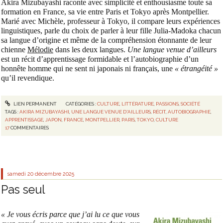
Akira Mizubayashi raconte avec simplicité et enthousiasme toute sa
formation en France, sa vie entre Paris et Tokyo après Montpellier.
Marié avec Michèle, professeur à Tokyo, il compare leurs expériences
linguistiques, parle du choix de parler à leur fille Julia-Madoka chacun
sa langue d’origine et même de la compréhension étonnante de leur
chienne
Mélodie
dans les deux langues.
Une langue venue d’ailleurs
est un récit d’apprentissage formidable et l’autobiographie d’un
honnête homme qui ne sent ni japonais ni français, une
« étrangéité »
qu’il revendique.
LIEN PERMANENT
CATÉGORIES :
CULTURE
,
LITTÉRATURE
,
PASSIONS
,
SOCIÉTÉ
TAGS :
AKIRA MIZUBAYASHI
,
UNE LANGUE VENUE D'AILLEURS
,
RÉCIT
,
AUTOBIOGRAPHIE
,
APPRENTISSAGE
,
JAPON
,
FRANCE
,
MONTPELLIER
,
PARIS
,
TOKYO
,
CULTURE
17
COMMENTAIRES
samedi 20
décembre 2025
Pas seul
« Je vous écris parce que j’ai lu ce que vous