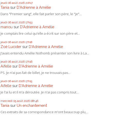
jeudi 06
août 2026
20h17
Tania
sur
D'Adrienne à Amélie
Dans "Premier sang", elle fait parler son père, le "je"...
jeudi 06
août 2026
17h53
manou
sur
D'Adrienne à Amélie
Je comptais lire celui qu'elle a écrit sur son père et...
jeudi 06
août 2026
17h18
Zoë Lucider
sur
D'Adrienne à Amélie
J'avais entendu Amélie Nothomb présenter son livre à La...
jeudi 06
août 2026
17h16
Aifelle
sur
D'Adrienne à Amélie
PS. Je n'ai pas fait de billet, je ne trouvais pas...
jeudi 06
août 2026
17h15
Aifelle
sur
D'Adrienne à Amélie
Je l'ai lu et il m'a déroutée. Je n'ai pas compris tout...
mercredi 05
août 2026
08h46
Tania
sur
Un enchantement
Ces extraits de sa correspondance m'ont beaucoup plu,...