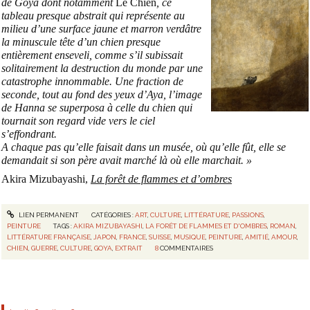
de Goya dont notamment
Le Chien
, ce
tableau presque abstrait qui représente au
milieu d’une surface jaune et marron verdâtre
la minuscule tête d’un chien presque
entièrement enseveli, comme s’il subissait
solitairement la destruction du monde par une
catastrophe innommable. Une fraction de
seconde, tout au fond des yeux d’Aya, l’image
de Hanna se superposa à celle du chien qui
tournait son regard vide vers le ciel
s’effondrant.
A chaque pas qu’elle faisait dans un musée, où qu’elle fût, elle se
demandait si son père avait marché là où elle marchait. »
Akira Mizubayashi,
La forêt de flammes et d’ombres
LIEN PERMANENT
CATÉGORIES :
ART
,
CULTURE
,
LITTÉRATURE
,
PASSIONS
,
PEINTURE
TAGS :
AKIRA MIZUBAYASHI
,
LA FORÊT DE FLAMMES ET D'OMBRES
,
ROMAN
,
LITTÉRATURE FRANÇAISE
,
JAPON
,
FRANCE
,
SUISSE
,
MUSIQUE
,
PEINTURE
,
AMITIÉ
,
AMOUR
,
CHIEN
,
GUERRE
,
CULTURE
,
GOYA
,
EXTRAIT
8
COMMENTAIRES