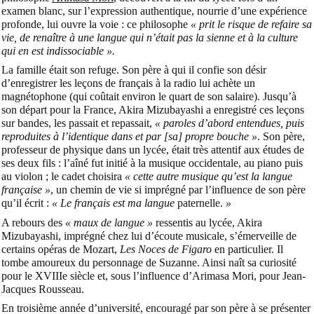
examen blanc, sur l’expression authentique, nourrie d’une expérience
profonde, lui ouvre la voie : ce philosophe
« prit le risque de refaire sa
vie, de renaître à une langue qui n’était pas la sienne et à la culture
qui en est indissociable ».
La famille était son refuge. Son père à qui il confie son désir
d’enregistrer les leçons de français à la radio lui achète un
magnétophone (qui coûtait environ le quart de son salaire). Jusqu’à
son départ pour la France, Akira Mizubayashi a enregistré ces leçons
sur bandes, les passait et repassait,
« paroles d’abord entendues, puis
reproduites à l’identique dans et par [sa] propre bouche »
. Son père,
professeur de physique dans un lycée, était très attentif aux études de
ses deux fils : l’aîné fut initié à la musique occidentale, au piano puis
au violon ; le cadet choisira
« cette autre musique qu’est la langue
française »
, un chemin de vie si imprégné par l’influence de son père
qu’il écrit :
« Le français est ma langue
paternelle.
»
A rebours des
« maux de langue »
ressentis au lycée, Akira
Mizubayashi, imprégné chez lui d’écoute musicale, s’émerveille de
certains opéras de Mozart,
Les Noces de Figaro
en particulier. Il
tombe amoureux du personnage de Suzanne. Ainsi naît sa curiosité
pour le XVIIIe siècle et, sous l’influence d’Arimasa Mori, pour Jean-
Jacques Rousseau.
En troisième année d’université, encouragé par son père à se présenter