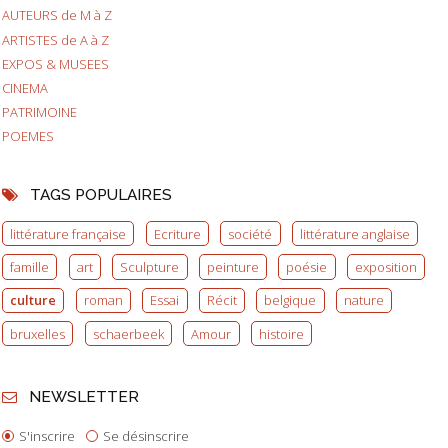
AUTEURS de M à Z
ARTISTES de A à Z
EXPOS & MUSEES
CINEMA
PATRIMOINE
POEMES
TAGS POPULAIRES
littérature française
Ecriture
société
littérature anglaise
famille
art
Sculpture
peinture
poésie
exposition
culture
roman
Essai
Récit
belgique
nature
bruxelles
schaerbeek
Amour
histoire
NEWSLETTER
S'inscrire
Se désinscrire