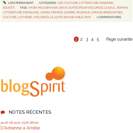
LIEN PERMANENT
CATÉGORIES :
ART
,
CULTURE
,
LITTÉRATURE
,
PASSIONS
,
SOCIÉTÉ
TAGS :
AKIRA MIZUBAYASHI
,
BACH
,
SUITES POUR VIOLONCELLE SEUL
,
ROMAN
,
LITTÉRATURE FRANÇAISE
,
JAPON
,
FRANCE
,
GUERRE
,
MUSIQUE
,
AMOUR
,
RENCONTRES
,
CULTURE
,
LUTHERIE
,
VIOLONCELLE
,
SUITE INOUBLIABLE
,
PAIX
2
COMMENTAIRES
1
2
3
4
5
Page suivante
NOTES RÉCENTES
jeudi 06
août 2026
06h00
D'Adrienne à Amélie