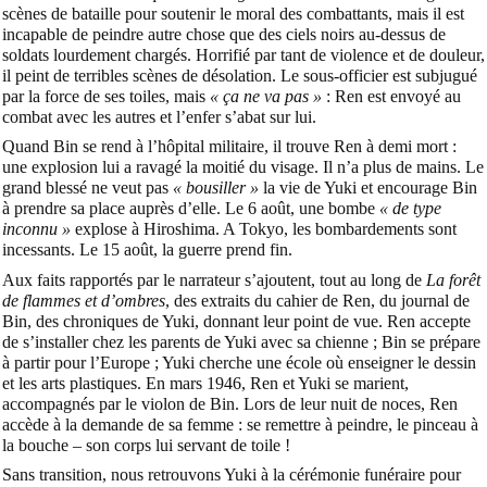
scènes de bataille pour soutenir le moral des combattants, mais il est
incapable de peindre autre chose que des ciels noirs au-dessus de
soldats lourdement chargés. Horrifié par tant de violence et de douleur,
il peint de terribles scènes de désolation. Le sous-officier est subjugué
par la force de ses toiles, mais
« ça ne va pas »
: Ren est envoyé au
combat avec les autres et l’enfer s’abat sur lui.
Quand Bin se rend à l’hôpital militaire, il trouve Ren à demi mort :
une explosion lui a ravagé la moitié du visage. Il n’a plus de mains. Le
grand blessé ne veut pas
« bousiller »
la vie de Yuki et encourage Bin
à prendre sa place auprès d’elle. Le 6 août, une bombe
« de type
inconnu »
explose à Hiroshima. A Tokyo, les bombardements sont
incessants. Le 15 août, la guerre prend fin.
Aux faits rapportés par le narrateur s’ajoutent, tout au long de
La forêt
de flammes et d’ombres
, des extraits du cahier de Ren, du journal de
Bin, des chroniques de Yuki, donnant leur point de vue. Ren accepte
de s’installer chez les parents de Yuki avec sa chienne ; Bin se prépare
à partir pour l’Europe ; Yuki cherche une école où enseigner le dessin
et les arts plastiques. En mars 1946, Ren et Yuki se marient,
accompagnés par le violon de Bin. Lors de leur nuit de noces, Ren
accède à la demande de sa femme : se remettre à peindre, le pinceau à
la bouche – son corps lui servant de toile !
Sans transition, nous retrouvons Yuki à la cérémonie funéraire pour