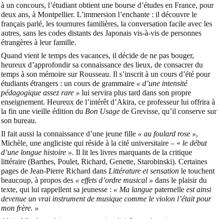
à un concours, l’étudiant obtient une bourse d’études en France, pour
deux ans, à Montpellier. L’immersion l’enchante : il découvre le
français parlé, les tournures familières, la conversation facile avec les
autres, sans les codes distants des Japonais vis-à-vis de personnes
étrangères à leur famille.
Quand vient le temps des vacances, il décide de ne pas bouger,
heureux d’approfondir sa connaissance des lieux, de consacrer du
temps à son mémoire sur Rousseau. Il s’inscrit à un cours d’été pour
étudiants étrangers : un cours de grammaire
« d’une intensité
pédagogique assez rare »
lui servira plus tard dans son propre
enseignement. Heureux de l’intérêt d’Akira, ce professeur lui offrira à
la fin une vieille édition du
Bon Usage
de Grevisse, qu’il conserve sur
son bureau.
Il fait aussi la connaissance d’une jeune fille
« au foulard rose »
,
Michèle, une angliciste qui réside à la cité universitaire – «
le début
d’une longue histoire »
. Il lit les livres marquants de la critique
littéraire (Barthes, Poulet, Richard, Genette, Starobinski). Certaines
pages de Jean-Pierre Richard dans
Littérature et sensation
le touchent
beaucoup, à propos des
« effets d’ordre musical »
dans le plaisir du
texte, qui lui rappellent sa jeunesse :
« Ma langue
paternelle
est ainsi
devenue un vrai instrument de musique comme le violon l’était pour
mon frère. »