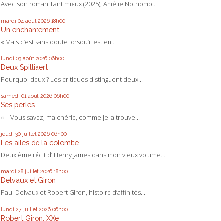
Avec son roman Tant mieux (2025), Amélie Nothomb...
mardi 04
août 2026
18h00
Un enchantement
« Mais c’est sans doute lorsqu’il est en...
lundi 03
août 2026
06h00
Deux Spilliaert
Pourquoi deux ? Les critiques distinguent deux...
samedi 01
août 2026
06h00
Ses perles
« – Vous savez, ma chérie, comme je la trouve...
jeudi 30
juillet 2026
06h00
Les ailes de la colombe
Deuxième récit d’ Henry James dans mon vieux volume...
mardi 28
juillet 2026
18h00
Delvaux et Giron
Paul Delvaux et Robert Giron, histoire d’affinités...
lundi 27
juillet 2026
06h00
Robert Giron, XXe