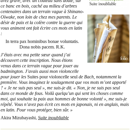
avez gravé, avec un couteau sans doute, sur
ce banc en bois, caché au milieu d’arbres
centenaires dans un terrain vague à Shinano-
Oïwake, non loin de chez mes parents. Le
désir de paix et la colère contre la guerre qui
vous animent ont fait écrire ces mots en latin
:
In terra pax hominibus bonae voluntatis.
Dona nobis pacem. R.K.
J’étais avec ma petite sœur quand j’ai
découvert cette inscription. Nous étions
venus dans ce terrain vague pour jouer au
badmington. J’avais aussi mon violoncelle
pour jouer les
Suites pour violoncelle seul
de Bach, notamment la
première. Vous imaginez le soulagement que vos mots m’ont apporté
? « Je ne suis pas seul », me suis-je dit. « Non, je ne suis pas seul
dans ce monde de fous. Voilà quelqu’un qui sent les choses comme
moi, qui souhaite la paix aux hommes de bonne volonté », me suis-je
répété. Vous n’avez pas écrit ces mots en japonais, ni en anglais, mais
en latin. Pour vous protéger, bien sûr. »
Akira Mizubayashi,
Suite inoubliable