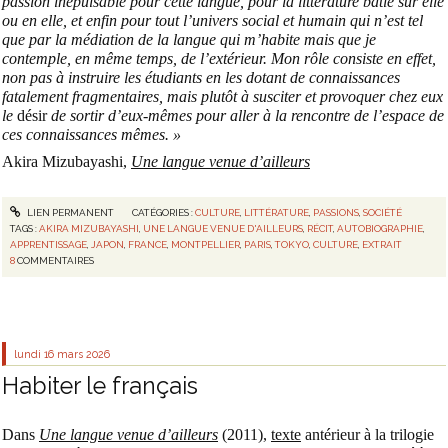
passion inépuisable pour cette langue, pour la littérature bâtie sur elle
ou en elle, et enfin pour tout l’univers social et humain qui n’est tel
que par la médiation de la langue qui m’habite mais que je
contemple, en même temps, de l’extérieur. Mon rôle consiste en effet,
non pas à instruire les étudiants en les dotant de connaissances
fatalement fragmentaires, mais plutôt à susciter et provoquer chez eux
le
désir
de sortir d’eux-mêmes pour aller à la rencontre de l’espace de
ces connaissances mêmes. »
Akira Mizubayashi,
Une langue venue d’ailleurs
LIEN PERMANENT
CATÉGORIES :
CULTURE
,
LITTÉRATURE
,
PASSIONS
,
SOCIÉTÉ
TAGS :
AKIRA MIZUBAYASHI
,
UNE LANGUE VENUE D'AILLEURS
,
RÉCIT
,
AUTOBIOGRAPHIE
,
APPRENTISSAGE
,
JAPON
,
FRANCE
,
MONTPELLIER
,
PARIS
,
TOKYO
,
CULTURE
,
EXTRAIT
8
COMMENTAIRES
lundi 16
mars 2026
Habiter le français
Dans
Une langue venue d’ailleurs
(2011),
texte
antérieur à la trilogie