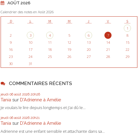
AOÛT 2026
Calendrier des notes en Août 2026
D
L
M
M
J
V
S
1
2
3
4
5
6
7
8
9
10
11
12
13
14
15
16
17
18
19
20
21
22
23
24
25
26
27
28
29
30
31
COMMENTAIRES RÉCENTS
jeudi 06
août 2026
20h26
Tania
sur
D'Adrienne à Amélie
Je voulais le lire depuis longtemps et j'ai dû le...
jeudi 06
août 2026
20h21
Tania
sur
D'Adrienne à Amélie
Adrienne est une enfant sensible et attachante dans sa...