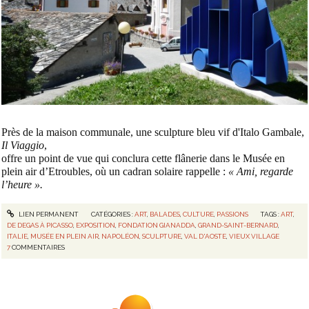
Près de la maison communale, une sculpture bleu vif d'Italo Gambale,
Il Viaggio
,
offre un point de vue qui conclura cette flânerie dans le Musée en
plein air d’Etroubles, où un cadran solaire rappelle :
« Ami, regarde
l’heure ».
LIEN PERMANENT
CATÉGORIES :
ART
,
BALADES
,
CULTURE
,
PASSIONS
TAGS :
ART
,
DE DEGAS À PICASSO
,
EXPOSITION
,
FONDATION GIANADDA
,
GRAND-SAINT-BERNARD
,
ITALIE
,
MUSÉE EN PLEIN AIR
,
NAPOLÉON
,
SCULPTURE
,
VAL D'AOSTE
,
VIEUX VILLAGE
7
COMMENTAIRES