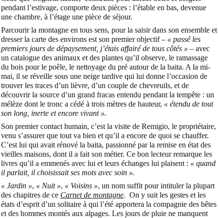
pendant l’estivage, comporte deux pièces : l’étable en bas, devenue
une chambre, à l’étage une pièce de séjour.
Parcourir la montagne en tous sens, pour la saisir dans son ensemble et
dresser la carte des environs est son premier objectif –
« passé les
premiers jours de dépaysement, j’étais affairé de tous côtés »
– avec
un catalogue des animaux et des plantes qu’il observe, le ramassage
du bois pour le poêle, le nettoyage du pré autour de la baita. A la mi-
mai, il se réveille sous une neige tardive qui lui donne l’occasion de
trouver les traces d’un lièvre, d’un couple de chevreuils, et de
découvrir la source d’un grand fracas entendu pendant la tempête : un
mélèze dont le tronc a cédé à trois mètres de hauteur,
« étendu de tout
son long, inerte et encore vivant ».
Son premier contact humain, c’est la visite de Remigio, le propriétaire,
venu s’assurer que tout va bien et qu’il a encore de quoi se chauffer.
C’est lui qui avait rénové la baita, passionné par la remise en état des
vieilles maisons, dont il a fait son métier. Ce bon lecteur remarque les
livres qu’il a emmenés avec lui et leurs échanges lui plaisent :
« quand
il parlait, il choisissait ses mots avec soin ».
« Jardin »
,
« Nuit »
,
« Voisins »
, un nom suffit pour intituler la plupart
des chapitres de ce
Carnet de montagne
.
On y suit les gestes et les
états d’esprit d’un solitaire à qui l’été apportera la compagnie des bêtes
et des hommes montés aux alpages. Les jours de pluie ne manquent