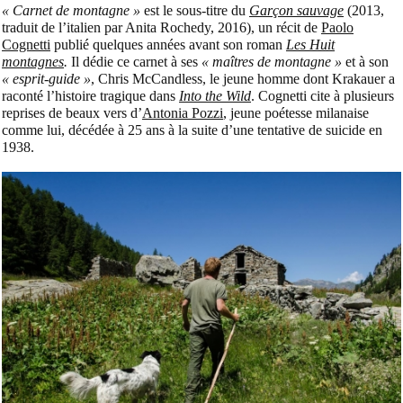
« Carnet de montagne »
est le sous-titre du
Garçon sauvage
(2013,
traduit de l’italien par Anita Rochedy, 2016), un récit de
Paolo
Cognetti
publié quelques années avant son roman
Les Huit
montagnes
.
Il dédie ce carnet à ses
« maîtres de montagne »
et à son
« esprit-guide »
, Chris McCandless, le jeune homme dont Krakauer a
raconté l’histoire tragique dans
Into the Wild
. Cognetti cite à plusieurs
reprises de beaux vers d’
Antonia Pozzi
, jeune poétesse milanaise
comme lui, décédée à 25 ans à la suite d’une tentative de suicide en
1938.