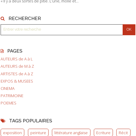
« Il y a deux sortes de pitié. L’une, molle et...
RECHERCHER
PAGES
AUTEURS de A à L
AUTEURS de M à Z
ARTISTES de A à Z
EXPOS & MUSEES
CINEMA
PATRIMOINE
POEMES
TAGS POPULAIRES
exposition
peinture
littérature anglaise
Ecriture
Récit