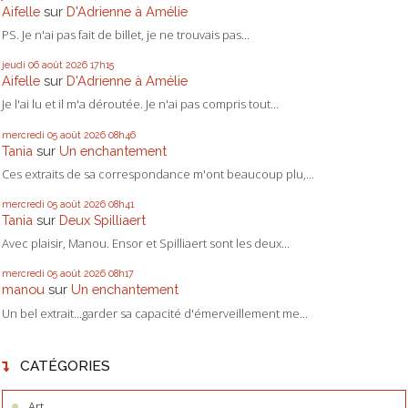
Aifelle
sur
D'Adrienne à Amélie
PS. Je n'ai pas fait de billet, je ne trouvais pas...
jeudi 06
août 2026
17h15
Aifelle
sur
D'Adrienne à Amélie
Je l'ai lu et il m'a déroutée. Je n'ai pas compris tout...
mercredi 05
août 2026
08h46
Tania
sur
Un enchantement
Ces extraits de sa correspondance m'ont beaucoup plu,...
mercredi 05
août 2026
08h41
Tania
sur
Deux Spilliaert
Avec plaisir, Manou. Ensor et Spilliaert sont les deux...
mercredi 05
août 2026
08h17
manou
sur
Un enchantement
Un bel extrait...garder sa capacité d'émerveillement me...
CATÉGORIES
Art