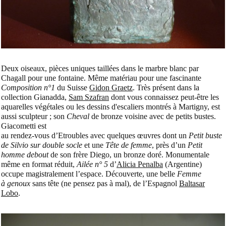
Deux oiseaux, pièces uniques taillées dans le marbre blanc par
Chagall pour une fontaine. Même matériau pour une fascinante
Composition n°1
du Suisse
Gidon Graetz
. Très présent dans la
collection Gianadda,
Sam Szafran
dont vous connaissez peut-être les
aquarelles végétales ou les dessins d'escaliers montrés à Martigny, est
aussi sculpteur ; son
Cheval
de
bronze voisine avec de petits bustes.
Giacometti est
au rendez-vous d’Etroubles avec quelques œuvres dont un
Petit buste
de Silvio
sur double socle
et une
Tête de femme
, près d’un
Petit
homme debout
de son frère Diego, un bronze doré. Monumentale
même en format réduit,
Ailée n° 5
d’
Alicia Penalba
(Argentine)
occupe magistralement l’espace. Découverte, une belle
Femme
à genoux
sans tête (ne pensez pas à mal), de l’Espagnol
Baltasar
Lobo
.