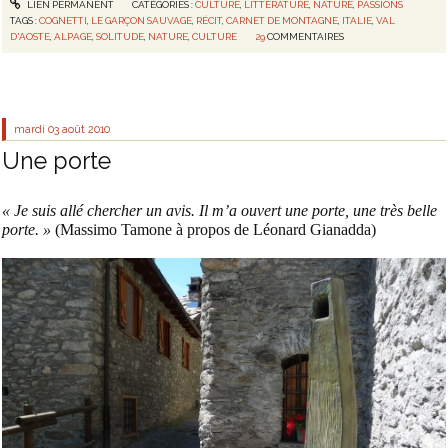
LIEN PERMANENT
CATÉGORIES :
CULTURE
,
LITTÉRATURE
,
NATURE
,
PASSIONS
TAGS :
COGNETTI
,
LE GARÇON SAUVAGE
,
RÉCIT
,
CARNET DE MONTAGNE
,
ITALIE
,
VAL
D'AOSTE
,
ALPAGE
,
SOLITUDE
,
NATURE
,
CULTURE
29
COMMENTAIRES
mardi 03
août 2010
Une porte
« Je suis allé chercher un avis. Il m’a ouvert une porte, une très belle
porte. »
(Massimo Tamone à propos de Léonard Gianadda)