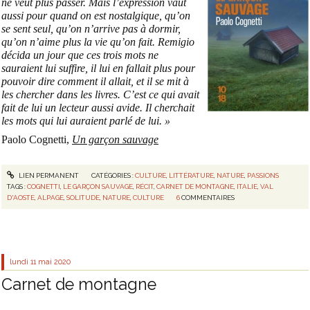
ne veut plus passer. Mais l’expression vaut
aussi pour quand on est nostalgique, qu’on
se sent seul, qu’on n’arrive pas à dormir,
qu’on n’aime plus la vie qu’on fait. Remigio
décida un jour que ces trois mots ne
sauraient lui suffire, il lui en fallait plus pour
pouvoir dire comment il allait, et il se mit à
les chercher dans les livres. C’est ce qui avait
fait de lui un lecteur aussi avide. Il cherchait
les mots qui lui auraient parlé de lui. »
Paolo Cognetti,
Un garçon sauvage
LIEN PERMANENT
CATÉGORIES :
CULTURE
,
LITTÉRATURE
,
NATURE
,
PASSIONS
TAGS :
COGNETTI
,
LE GARÇON SAUVAGE
,
RÉCIT
,
CARNET DE MONTAGNE
,
ITALIE
,
VAL
D'AOSTE
,
ALPAGE
,
SOLITUDE
,
NATURE
,
CULTURE
6
COMMENTAIRES
lundi 11
mai 2020
Carnet de montagne