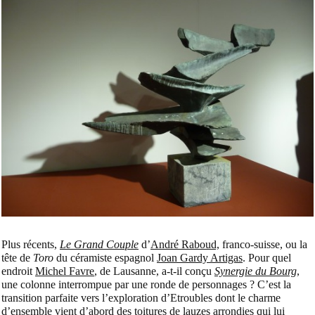
Plus récents,
Le Grand Couple
d’
André Raboud,
franco-suisse, ou la
tête de
Toro
du céramiste espagnol
Joan Gardy Artigas
. Pour quel
endroit
Michel Favre
, de Lausanne, a-t-il conçu
Synergie du Bourg
,
une colonne interrompue par une ronde de personnages ? C’est la
transition parfaite vers l’exploration d’Etroubles dont le charme
d’ensemble vient d’abord des toitures de lauzes arrondies qui lui