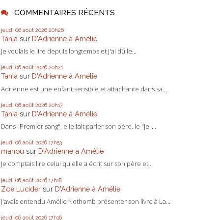
COMMENTAIRES RÉCENTS
jeudi 06
août 2026
20h26
Tania
sur
D'Adrienne à Amélie
Je voulais le lire depuis longtemps et j'ai dû le...
jeudi 06
août 2026
20h21
Tania
sur
D'Adrienne à Amélie
Adrienne est une enfant sensible et attachante dans sa...
jeudi 06
août 2026
20h17
Tania
sur
D'Adrienne à Amélie
Dans "Premier sang", elle fait parler son père, le "je"...
jeudi 06
août 2026
17h53
manou
sur
D'Adrienne à Amélie
Je comptais lire celui qu'elle a écrit sur son père et...
jeudi 06
août 2026
17h18
Zoë Lucider
sur
D'Adrienne à Amélie
J'avais entendu Amélie Nothomb présenter son livre à La...
jeudi 06
août 2026
17h16