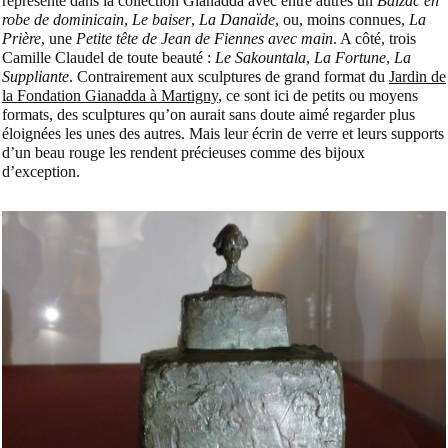
représenté dans la collection Gianadda avec entre autres un
Balzac en
robe de dominicain
,
Le baiser
,
La Danaïde
, ou, moins connues,
La
Prière
, une
Petite tête de Jean de Fiennes avec main
. A côté, trois
Camille Claudel de toute beauté :
Le Sakountala
,
La Fortune
,
La
Suppliante
. Contrairement aux sculptures de grand format du
Jardin de
la Fondation Gianadda à Martigny
, ce sont ici de petits ou moyens
formats, des sculptures qu’on aurait sans doute aimé regarder plus
éloignées les unes des autres. Mais leur écrin de verre et leurs supports
d’un beau rouge les rendent précieuses comme des bijoux
d’exception.