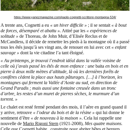
https://www.yanezmagazine.com/paolo-cognetti-scrittore-montagna-534/
A trente ans, Cognetti a eu
« un hiver difficile »
; il se sentait
« à bout
de forces, désemparé et abattu ».
Attiré par les
« expériences de
solitude »
de Thoreau, de John Muir, d’Elisée Reclus et de
McCandless, il décide de remettre les pieds à la montagne où il a passé
tous les étés jusqu’à ses vingt ans, de renouer en lui avec cet
« enfant
sauvage »
dont la vie citadine l’a tant éloigné.
« Au printemps, je trouvai l’endroit idéal dans la vallée voisine de
celle où j’avais passé les étés de mon enfance : une
ba
ita
en bois et en
pierre à deux mille mètres d’altitude, là où les dernières forêts de
conifères cèdent la place aux hauts pâturages. […] à l’horizon, les
montagnes qui ferment la Vallée d’Aoste au sud, en direction de
Grand Paradis ; mais aussi une fontaine creusée dans un tronc
d’arbre, les restes d’un muret de pierres sèches, le murmure d’un
torrent. »
Le chalet est resté fermé pendant des mois, il l’aère en grand quand il
y arrive, retrouve
« l’odeur du bois et de la résine »
qui lui donne le
sentiment d’être
« de nouveau à la maison »
. Cela lui rappelle une
nouvelle de
Mario Rigoni Stern
(1921-2008),
Mes quatre maisons.
Celle que Cognetti habite, construite pour abriter bêtes et bergers