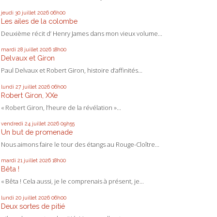
jeudi 30
juillet 2026
06h00
Les ailes de la colombe
Deuxième récit d’ Henry James dans mon vieux volume...
mardi 28
juillet 2026
18h00
Delvaux et Giron
Paul Delvaux et Robert Giron, histoire d’affinités...
lundi 27
juillet 2026
06h00
Robert Giron, XXe
« Robert Giron, l’heure de la révélation »...
vendredi 24
juillet 2026
09h55
Un but de promenade
Nous aimons faire le tour des étangs au Rouge-Cloître...
mardi 21
juillet 2026
18h00
Bêta !
« Bêta ! Cela aussi, je le comprenais à présent, je...
lundi 20
juillet 2026
06h00
Deux sortes de pitié