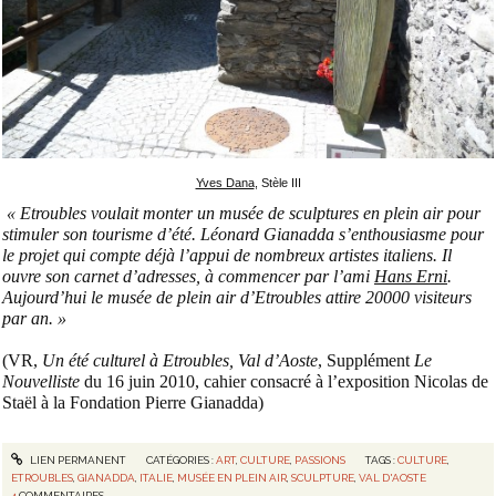
Yves Dana
,
Stèle III
« Etroubles voulait monter un musée de sculptures en plein air pour
stimuler son tourisme d’été. Léonard Gianadda s’enthousiasme pour
le projet qui compte déjà l’appui de nombreux artistes italiens. Il
ouvre son carnet d’adresses, à commencer par l’ami
Hans Erni
.
Aujourd’hui le musée de plein air d’Etroubles attire 20000 visiteurs
par an. »
(VR,
Un été culturel à Etroubles, Val d’Aoste
, Supplément
Le
Nouvelliste
du 16 juin 2010, cahier consacré à l’exposition Nicolas de
Staël à la Fondation Pierre Gianadda)
LIEN PERMANENT
CATÉGORIES :
ART
,
CULTURE
,
PASSIONS
TAGS :
CULTURE
,
ETROUBLES
,
GIANADDA
,
ITALIE
,
MUSÉE EN PLEIN AIR
,
SCULPTURE
,
VAL D'AOSTE
4
COMMENTAIRES