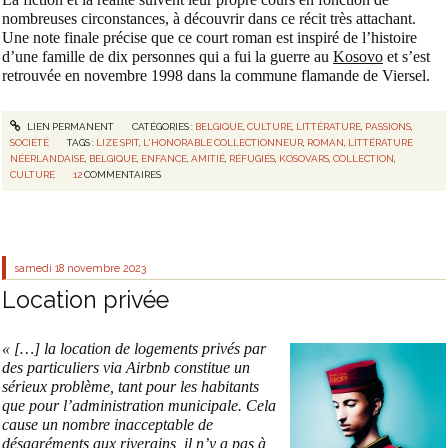
nombreuses circonstances, à découvrir dans ce récit très attachant.
Une note finale précise que ce court roman est inspiré de l’histoire
d’une famille de dix personnes qui a fui la guerre au
Kosovo
et s’est
retrouvée en novembre 1998 dans la commune flamande de Viersel.
LIEN PERMANENT
CATÉGORIES :
BELGIQUE
,
CULTURE
,
LITTÉRATURE
,
PASSIONS
,
SOCIÉTÉ
TAGS :
LIZE SPIT
,
L'HONORABLE COLLECTIONNEUR
,
ROMAN
,
LITTÉRATURE
NÉERLANDAISE
,
BELGIQUE
,
ENFANCE
,
AMITIÉ
,
RÉFUGIÉS
,
KOSOVARS
,
COLLECTION
,
CULTURE
12
COMMENTAIRES
samedi 18
novembre 2023
Location privée
« […] la location de logements privés par
des particuliers via Airbnb constitue un
sérieux problème, tant pour les habitants
que pour l’administration municipale. Cela
cause un nombre inacceptable de
désagréments aux riverains, il n’y a pas à