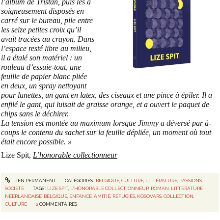
l’album de Tristan, puis les a
soigneusement disposés en
carré sur le bureau, pile entre
les seize petites croix qu’il
avait tracées au crayon. Dans
l’espace resté libre au milieu,
il a étalé son matériel : un
rouleau d’essuie-tout, une
feuille de papier blanc pliée
en deux, un spray nettoyant
pour lunettes, un gant en latex, des ciseaux et une pince à épiler. Il a
enfilé le gant, qui luisait de graisse orange, et a ouvert le paquet de
chips sans le déchirer.
La tension est montée au maximum lorsque Jimmy a déversé par à-
coups le contenu du sachet sur la feuille dépliée, un moment où tout
était encore possi
ble. »
Lize Spit,
L’honorable collectionneur
LIEN PERMANENT
CATÉGORIES :
BELGIQUE
,
CULTURE
,
LITTÉRATURE
,
PASSIONS
,
SOCIÉTÉ
TAGS :
LIZE SPIT
,
L'HONORABLE COLLECTIONNEUR
,
ROMAN
,
LITTÉRATURE
NÉERLANDAISE
,
BELGIQUE
,
ENFANCE
,
AMITIÉ
,
RÉFUGIÉS
,
KOSOVARS
,
COLLECTION
,
CULTURE
2
COMMENTAIRES