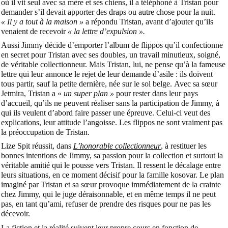
où il vit seul avec sa mère et ses chiens, il a téléphoné à Tristan pour
demander s’il devait apporter des draps ou autre chose pour la nuit.
« Il y a tout à la maison »
a répondu Tristan, avant d’ajouter qu’ils
venaient de recevoir
« la lettre d’expulsion ».
Aussi Jimmy décide d’emporter l’album de flippos qu’il confectionne
en secret pour Tristan avec ses doubles, un travail minutieux, soigné,
de véritable collectionneur. Mais Tristan, lui, ne pense qu’à la fameuse
lettre qui leur annonce le rejet de leur demande d’asile : ils doivent
tous partir, sauf la petite dernière, née sur le sol belge.
Avec sa sœur
Jetmira, Tristan a «
un super plan »
pour rester dans leur pays
d’accueil, qu’ils ne peuvent réaliser sans la participation de Jimmy, à
qui ils veulent d’abord faire passer une épreuve. Celui-ci veut des
explications, leur attitude l’angoisse. Les flippos ne sont vraiment pas
la préoccupation de Tristan.
Lize Spit réussit, dans
L’honorable collectionneur
, à restituer les
bonnes intentions de Jimmy, sa passion pour la collection et surtout la
véritable amitié qui le pousse vers Tristan. Il ressent le décalage entre
leurs situations, en ce moment décisif pour la famille kosovar. Le plan
imaginé par Tristan et sa sœur provoque immédiatement de la crainte
chez Jimmy, qui le juge déraisonnable, et en même temps il ne peut
pas, en tant qu’ami, refuser de prendre des risques pour ne pas les
décevoir.
La fiction et la réalité suivent leur propre cours en fonction de