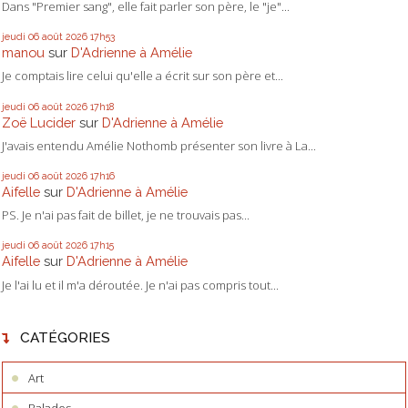
Dans "Premier sang", elle fait parler son père, le "je"...
jeudi 06
août 2026
17h53
manou
sur
D'Adrienne à Amélie
Je comptais lire celui qu'elle a écrit sur son père et...
jeudi 06
août 2026
17h18
Zoë Lucider
sur
D'Adrienne à Amélie
J'avais entendu Amélie Nothomb présenter son livre à La...
jeudi 06
août 2026
17h16
Aifelle
sur
D'Adrienne à Amélie
PS. Je n'ai pas fait de billet, je ne trouvais pas...
jeudi 06
août 2026
17h15
Aifelle
sur
D'Adrienne à Amélie
Je l'ai lu et il m'a déroutée. Je n'ai pas compris tout...
CATÉGORIES
Art
Balades