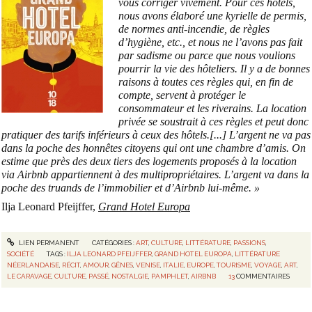
vous corriger vivement. Pour ces hôtels,
nous avons élaboré une kyrielle de permis,
de normes anti-incendie, de règles
d’hygiène, etc., et nous ne l’avons pas fait
par sadisme ou parce que nous voulions
pourrir la vie des hôteliers. Il y a de bonnes
raisons à toutes ces règles qui, en fin de
compte, servent à protéger le
consommateur et les riverains. La location
privée se soustrait à ces règles et peut donc
pratiquer des tarifs inférieurs à ceux des hôtels.
[...] L’argent ne va pas
dans la poche des honnêtes citoyens qui ont une chambre d’amis. On
estime que près des deux tiers des logements proposés à la location
via Airbnb appartiennent à des multipropriétaires. L’argent va dans la
poche des truands de l’immobilier et d’Airbnb lui-même. »
Ilja Leonard Pfeijffer,
Grand Hotel Europa
LIEN PERMANENT
CATÉGORIES :
ART
,
CULTURE
,
LITTÉRATURE
,
PASSIONS
,
SOCIÉTÉ
TAGS :
ILJA LEONARD PFEIJFFER
,
GRAND HOTEL EUROPA
,
LITTÉRATURE
NÉERLANDAISE
,
RÉCIT
,
AMOUR
,
GÊNES
,
VENISE
,
ITALIE
,
EUROPE
,
TOURISME
,
VOYAGE
,
ART
,
LE CARAVAGE
,
CULTURE
,
PASSÉ
,
NOSTALGIE
,
PAMPHLET
,
AIRBNB
13
COMMENTAIRES