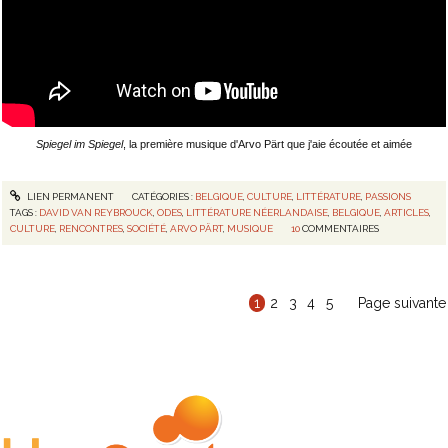
Spiegel im Spiegel
, la première musique d'Arvo Pärt que j'aie écoutée et aimée
LIEN PERMANENT
CATÉGORIES :
BELGIQUE
,
CULTURE
,
LITTÉRATURE
,
PASSIONS
TAGS :
DAVID VAN REYBROUCK
,
ODES
,
LITTÉRATURE NÉERLANDAISE
,
BELGIQUE
,
ARTICLES
,
CULTURE
,
RENCONTRES
,
SOCIÉTÉ
,
ARVO PÄRT
,
MUSIQUE
10
COMMENTAIRES
1
2
3
4
5
Page suivante