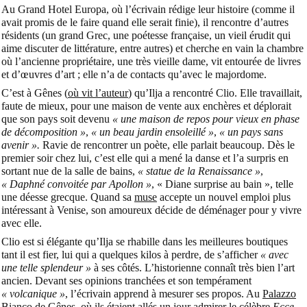
Au Grand Hotel Europa, où l’écrivain rédige leur histoire (comme il
avait promis de le faire quand elle serait finie), il rencontre d’autres
résidents (un grand Grec, une poétesse française, un vieil érudit qui
aime discuter de littérature, entre autres) et cherche en vain la chambre
où l’ancienne propriétaire, une très vieille dame, vit entourée de livres
et d’œuvres d’art ; elle n’a de contacts qu’avec le majordome.
C’est à Gênes (
où vit l’auteur
) qu’Ilja a rencontré Clio. Elle travaillait,
faute de mieux, pour une maison de vente aux enchères et déplorait
que son pays soit devenu
« une maison de repos pour vieux en phase
de décomposition »
,
« un beau jardin ensoleillé »
,
« un pays sans
avenir ».
Ravie de rencontrer un poète, elle parlait beaucoup. Dès le
premier soir chez lui, c’est elle qui a mené la danse et l’a surpris en
sortant nue de la salle de bains,
« statue de la Renaissance »
,
« Daphné convoitée par Apollon »
, « Diane surprise au bain », telle
une déesse grecque. Quand sa
muse
accepte un nouvel emploi plus
intéressant à Venise, son amoureux décide de déménager pour y vivre
avec elle.
Clio est si élégante qu’Ilja se rhabille dans les meilleures boutiques
tant il est fier, lui qui a quelques kilos à perdre, de s’afficher
« avec
une telle splendeur »
à ses côtés. L’historienne connaît très bien l’art
ancien. Devant ses opinions tranchées et son tempérament
« volcanique »
, l’écrivain apprend à mesurer ses propos. Au
Palazzo
Bianco
de Gênes, où ils étaient allés un jour admirer le célèbre
Ecce