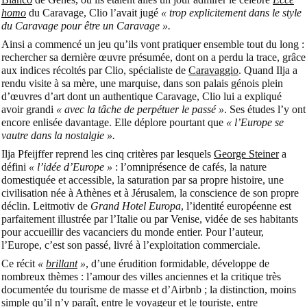
homo
du Caravage, Clio l’avait jugé
« trop explicitement dans le style
du Caravage pour être un Caravage ».
Ainsi a commencé un jeu qu’ils vont pratiquer ensemble tout du long :
rechercher sa dernière œuvre présumée, dont on a perdu la trace, grâce
aux indices récoltés par Clio, spécialiste de
Caravaggio
. Quand Ilja a
rendu visite à sa mère, une marquise, dans son palais génois plein
d’œuvres d’art dont un authentique Caravage, Clio lui a expliqué
avoir grandi
« avec la tâche de perpétuer le passé »
. Ses études l’y ont
encore enlisée davantage. Elle déplore pourtant que
« l’Europe se
vautre dans la nostalgie ».
Ilja Pfeijffer reprend les cinq critères par lesquels
George Steiner
a
défini
« l’idée d’Europe »
: l’omniprésence de cafés, la nature
domestiquée et accessible, la saturation par sa propre histoire, une
civilisation née à Athènes et à Jérusalem, la conscience de son propre
déclin. Leitmotiv de
Grand Hotel Europa
, l’identité européenne est
parfaitement illustrée par l’Italie ou par Venise, vidée de ses habitants
pour accueillir des vacanciers du monde entier. Pour l’auteur,
l’Europe, c’est son passé, livré à l’exploitation commerciale.
Ce récit
«
brillant
»
, d’une érudition formidable, développe de
nombreux thèmes : l’amour des villes anciennes et la critique très
documentée du tourisme de masse et d’Airbnb ; la distinction, moins
simple qu’il n’y paraît, entre le voyageur et le touriste, entre