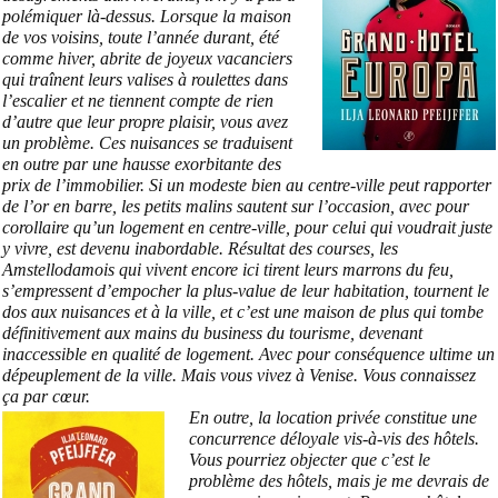
polémiquer là-dessus. Lorsque la maison
de vos voisins, toute l’année durant, été
comme hiver, abrite de joyeux vacanciers
qui traînent leurs valises à roulettes dans
l’escalier et ne tiennent compte de rien
d’autre que leur propre plaisir, vous avez
un problème. Ces nuisances se traduisent
en outre par une hausse exorbitante des
prix de l’immobilier. Si un modeste bien au centre-ville peut rapporter
de l’or en barre, les petits malins sautent sur l’occasion, avec pour
corollaire qu’un logement en centre-ville, pour celui qui voudrait juste
y vivre, est devenu inabordable. Résultat des courses, les
Amstellodamois qui vivent encore ici tirent leurs marrons du feu,
s’empressent d’empocher la plus-value de leur habitation, tournent le
dos aux nuisances et à la ville, et c’est une maison de plus qui tombe
définitivement aux mains du business du tourisme, devenant
inaccessible en qualité de logement. Avec pour conséquence ultime un
dépeuplement de la ville. Mais vous vivez à Venise. Vous connaissez
ça par cœur.
En outre, la location privée constitue une
concurrence déloyale vis-à-vis des hôtels.
Vous pourriez objecter que c’est le
problème des hôtels, mais je me devrais de