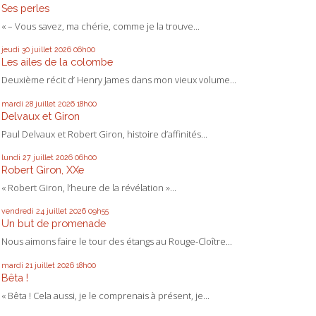
Ses perles
« – Vous savez, ma chérie, comme je la trouve...
jeudi 30
juillet 2026
06h00
Les ailes de la colombe
Deuxième récit d’ Henry James dans mon vieux volume...
mardi 28
juillet 2026
18h00
Delvaux et Giron
Paul Delvaux et Robert Giron, histoire d’affinités...
lundi 27
juillet 2026
06h00
Robert Giron, XXe
« Robert Giron, l’heure de la révélation »...
vendredi 24
juillet 2026
09h55
Un but de promenade
Nous aimons faire le tour des étangs au Rouge-Cloître...
mardi 21
juillet 2026
18h00
Bêta !
« Bêta ! Cela aussi, je le comprenais à présent, je...