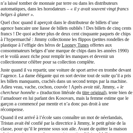
n’a laissé tomber de monnaie par terre ou dans les distributeurs
automatiques, dans les horodateurs –
« il y avait souvent vingt francs
belges à glaner ».
Quel choc quand il aperçoit dans le distributeur de billets d’une
agence bancaire une liasse de billets oubliés ! Des billets de cinq cents
francs ! De quoi acheter plus de deux cent cinquante paquets de chips
à l’hypermarché : Jimmy collectionne les flippos (petites rondelles de
plastique à l’effigie des héros de
Looney Tunes
offertes aux
consommateurs belges d’une marque de chips dans les années 1990)
et le voilà assez riche pour remplir les manques et devenir un
collectionneur célèbre pour sa collection complète.
Juste quand il va repartir, une voiture de sport arrive en trombe devant
l’agence. La dame élégante qui en sort devine tout de suite qu’il a pris
les billets manquants, crachés dans un second temps par la machine.
Adieu veau, vache, cochon, couvée ! Après avoir nié, Jimmy,
« le
chercheur honnête »
(traduction littérale du
titre original
), tente bien de
l’amadouer en lui parlant des Kosovars, mais la femme estime que le
garçon a commencé par mentir et n’a donc pas droit à une
récompense.
Quand il est arrivé à l’école sans connaître un mot de néerlandais,
Tristan avait été confié par la directrice à Jimmy, le petit génie de la
classe, pour qu’il le prenne sous son aile. Avant de quitter la maison