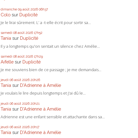
dimanche 09
août 2026
06h37
Colo
sur
Duplicité
Je le lirai sûrement. L’ a -t-elle écrit pour sortir sa...
samedi 08
août 2026
17h52
Tania
sur
Duplicité
Il y a longtemps qu'on sentait un silence chez Amélie...
samedi 08
août 2026
17h29
Aifelle
sur
Duplicité
Je me souviens bien de ce passage ; je me demandais...
jeudi 06
août 2026
20h26
Tania
sur
D'Adrienne à Amélie
Je voulais le lire depuis longtemps et j'ai dû le...
jeudi 06
août 2026
20h21
Tania
sur
D'Adrienne à Amélie
Adrienne est une enfant sensible et attachante dans sa...
jeudi 06
août 2026
20h17
Tania
sur
D'Adrienne à Amélie