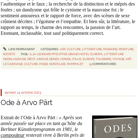
l’authentique et le faux ; la recherche de la distinction et le mépris des
foules ; un dandysme qui frôle le cynisme et la mauvaise foi ; le
sentiment amoureux et le rapport de force, avec des scènes de sexe
crûment décrites ; l’égoïsme et l’empathie. Et bien sûr, la littérature, le
rapport au temps, le charme des rencontres, la passion de l’art.
Etonnant, inclassable, tout sauf politiquement correct.
LIEN PERMANENT
CATÉGORIES :
ART
,
CULTURE
,
LITTÉRATURE
,
PASSIONS
,
PEINTURE
,
SOCIÉTÉ
TAGS :
ILJA LEONARD PFEIJFFER
,
GRAND HOTEL EUROPA
,
LITTÉRATURE
NÉERLANDAISE
,
RÉCIT
,
AMOUR
,
GÊNES
,
VENISE
,
ITALIE
,
EUROPE
,
TOURISME
,
VOYAGE
,
ART
,
LE CARAVAGE
,
CULTURE
,
PASSÉ
,
NOSTALGIE
,
PAMPHLET
15
COMMENTAIRES
samedi 14
octobre 2023
Ode à Arvo Pärt
Extrait de l’Ode à Arvo Pärt :
« Après son
année passée sur place en tant qu’hôte du
Berliner Künstlerprogramm en 1981, le
compositeur
resterait vivre à Berlin près de