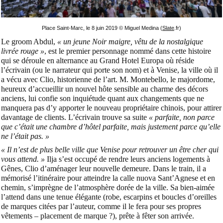
Place Saint-Marc, le 8 juin 2019 © Miguel Medina (
Slate
.fr)
Le groom Abdul,
« un jeune Noir maigre, vêtu de la nostalgique
livrée rouge »
, est le premier personnage nommé dans cette histoire
qui se déroule en alternance au Grand Hotel Europa où
réside
l’écrivain (ou le narrateur qui porte son nom) et à Venise, la ville où il
a vécu avec Clio, historienne de l’art. M. Montebello, le majordome,
heureux d’accueillir un nouvel hôte sensible au charme des décors
anciens, lui confie son inquiétude quant aux changements que ne
manquera pas d’y apporter le nouveau propriétaire chinois, pour attirer
davantage de clients. L’écrivain trouve sa suite
« parfaite, non parce
que c’était une chambre d’hôtel parfaite, mais justement parce qu’elle
ne l’était pas. »
« Il n’est de plus belle ville que Venise pour retrouver un être cher qui
vous attend. »
Ilja s’est occupé de rendre leurs anciens logements à
Gênes, Clio d’aménager leur nouvelle demeure. Dans le train, il a
mémorisé l’itinéraire pour atteindre la calle nuova Sant’Agnese et en
chemin, s’imprègne de l’atmosphère dorée de la ville. Sa bien-aimée
l’attend dans une tenue élégante (robe, escarpins et boucles d’oreilles
de marques citées par l’auteur, comme il le fera pour ses propres
vêtements – placement de marque ?), prête à fêter son arrivée.