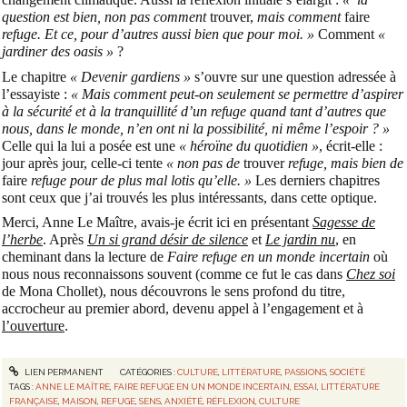
question est bien, non pas comment
trouver,
mais comment
faire
refuge. Et ce, pour d’autres aussi bien que pour moi. »
Comment
«
jardiner des oasis »
?
Le chapitre
« Devenir gardiens »
s’ouvre sur une question adressée à
l’essayiste :
« Mais comment peut-on seulement se permettre d’aspirer
à la sécurité et à la tranquillité d’un refuge quand tant d’autres que
nous, dans le monde, n’en ont ni la possibilité, ni même l’espoir ? »
Celle qui la lui a posée est une
« héroïne du quotidien »
, écrit-elle :
jour après jour, celle-ci tente
« non pas de
trouver
refuge, mais bien de
faire
refuge pour de plus mal lotis qu’elle. »
Les derniers chapitres
sont ceux que j’ai trouvés les plus intéressants, dans cette optique.
Merci, Anne Le Maître, avais-je écrit ici en présentant
Sagesse de
l’herbe
. Après
Un si grand désir de silence
et
Le jardin nu
, en
cheminant dans la lecture de
Faire refuge en un monde incertain
où
nous nous reconnaissons souvent (comme ce fut le cas dans
Chez soi
de Mona Chollet), nous découvrons le sens profond du titre,
accrocheur au premier abord, devenu appel à l’engagement et à
l’ouverture
.
LIEN PERMANENT
CATÉGORIES :
CULTURE
,
LITTÉRATURE
,
PASSIONS
,
SOCIÉTÉ
TAGS :
ANNE LE MAÎTRE
,
FAIRE REFUGE EN UN MONDE INCERTAIN
,
ESSAI
,
LITTÉRATURE
FRANÇAISE
,
MAISON
,
REFUGE
,
SENS
,
ANXIÉTÉ
,
RÉFLEXION
,
CULTURE