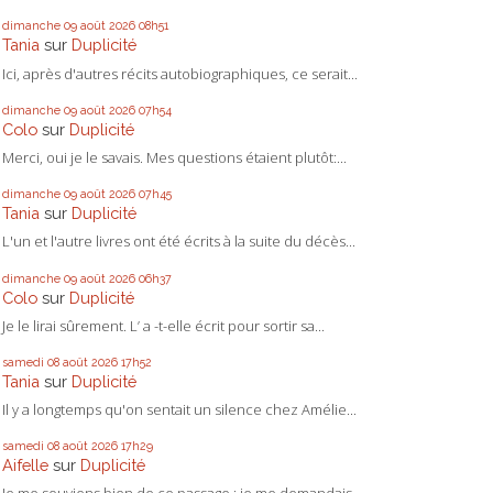
dimanche 09
août 2026
08h51
Tania
sur
Duplicité
Ici, après d'autres récits autobiographiques, ce serait...
dimanche 09
août 2026
07h54
Colo
sur
Duplicité
Merci, oui je le savais. Mes questions étaient plutôt:...
dimanche 09
août 2026
07h45
Tania
sur
Duplicité
L'un et l'autre livres ont été écrits à la suite du décès...
dimanche 09
août 2026
06h37
Colo
sur
Duplicité
Je le lirai sûrement. L’ a -t-elle écrit pour sortir sa...
samedi 08
août 2026
17h52
Tania
sur
Duplicité
Il y a longtemps qu'on sentait un silence chez Amélie...
samedi 08
août 2026
17h29
Aifelle
sur
Duplicité