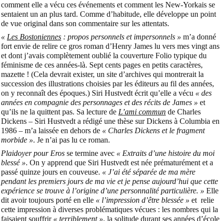
comment elle a vécu ces événements et comment les New-Yorkais se
sentaient un an plus tard. Comme d’habitude, elle développe un point
de vue original dans son commentaire sur les attentats.
«
Les Bostoniennes
: propos personnels et impersonnels »
m’a donné
fort envie de relire ce gros roman d’Henry James lu vers mes vingt ans
et dont j’avais complètement oublié la couverture Folio typique du
féminisme de ces années-là. Sept cents pages en petits caractères,
mazette ! (Cela devrait exister, un site d’archives qui montrerait la
succession des illustrations choisies par les éditeurs au fil des années,
on y reconnaît des époques.) Siri Hustvedt écrit qu’elle a vécu
« des
années en compagnie des personnages et des récits de James »
et
qu’ils ne la quittent pas. Sa lecture de
L’ami commun
de Charles
Dickens – Siri Hustvedt a rédigé une thèse sur Dickens à Columbia en
1986 – m’a laissée en dehors de
« Charles Dickens et le fragment
morbide »
. Je n’ai pas lu ce roman.
Plaidoyer pour Eros
se termine avec
« Extraits d’une histoire du moi
blessé »
. On y apprend que Siri Hustvedt est née prématurément et a
passé quinze jours en couveuse.
« J’ai été séparée de ma mère
pendant les premiers jours de ma vie et je pense aujourd’hui que cette
expérience se trouve à l’origine d’une personnalité particulière. »
Elle
dit avoir toujours porté en elle
« l’impression d’être blessée »
et relie
cette impression à diverses problématiques vécues : les nombres qui la
faisaient souffrir
« terriblement »
, la solitude durant ses années d’école