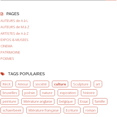
PAGES
AUTEURS de A à L
AUTEURS de M à Z
ARTISTES de A à Z
EXPOS & MUSEES
CINEMA
PATRIMOINE
POEMES
TAGS POPULAIRES
Récit
Amour
société
culture
Sculpture
art
bruxelles
poésie
nature
exposition
histoire
peinture
littérature anglaise
belgique
Essai
famille
schaerbeek
littérature française
Ecriture
roman