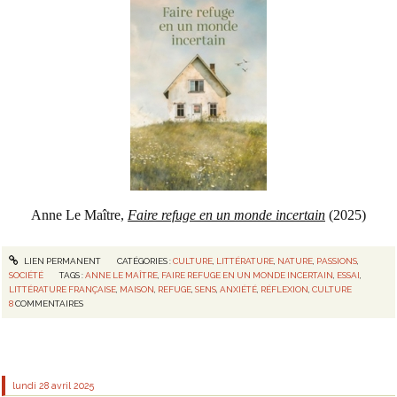
Anne Le Maître,
Faire refuge en un monde incertain
(2025)
LIEN PERMANENT
CATÉGORIES :
CULTURE
,
LITTÉRATURE
,
NATURE
,
PASSIONS
,
SOCIÉTÉ
TAGS :
ANNE LE MAÎTRE
,
FAIRE REFUGE EN UN MONDE INCERTAIN
,
ESSAI
,
LITTÉRATURE FRANÇAISE
,
MAISON
,
REFUGE
,
SENS
,
ANXIÉTÉ
,
RÉFLEXION
,
CULTURE
8
COMMENTAIRES
lundi 28
avril 2025