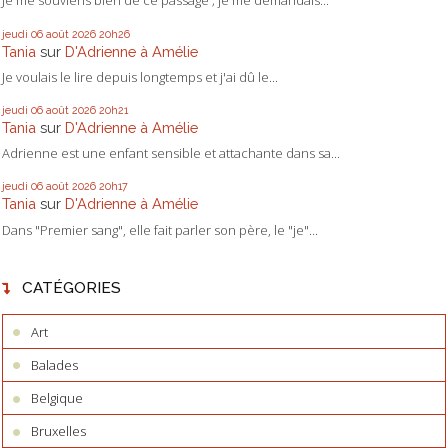
Je me souviens bien de ce passage ; je me demandais...
jeudi 06
août 2026
20h26
Tania
sur
D'Adrienne à Amélie
Je voulais le lire depuis longtemps et j'ai dû le...
jeudi 06
août 2026
20h21
Tania
sur
D'Adrienne à Amélie
Adrienne est une enfant sensible et attachante dans sa...
jeudi 06
août 2026
20h17
Tania
sur
D'Adrienne à Amélie
Dans "Premier sang", elle fait parler son père, le "je"...
CATÉGORIES
Art
Balades
Belgique
Bruxelles