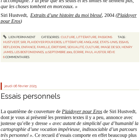
l’accompagne. J’ai peur que les seuils et les limites ne tiennent pas,
que les choses tombent en morceaux. »
Siri Hustvedt,
Extraits d’une histoire du moi blessé
, 2004
(
Plaidoyer
pour Eros
)
LIEN PERMANENT
CATÉGORIES :
CULTURE
,
LITTÉRATURE
,
PASSIONS
TAGS :
HUSTVEDT
,
SIRI
,
PLAIDOYER POUR EROS
,
LITTÉRATURE ANGLAISE
,
ETATS-UNIS
,
ESSAIS
,
RÉFLEXION
,
ENFANCE
,
FAMILLE
,
ÉROTISME
,
SEXUALITÉ
,
CULTURE
,
IMAGE DE SOI
,
HENRY
JAMES
,
LES BOSTONIENNES
,
11 SEPTEMBRE 2001
,
ÉCRIRE
,
PAUL AUSTER
,
RÊVE
6
COMMENTAIRES
jeudi 06
février 2025
Essais personnels
La quatrième de couverture de
Plaidoyer pour Eros
de Siri Hustvedt,
dont je vous ai présenté les premiers textes il y a peu, annonce avec
justesse qu’elle y dresse
« avec autant de simplicité que d’humanité la
cartographie d’une vocation impérieuse, indissociable d’un parcours
très personnel »
. Ce recueil d’essais comporte en effet beaucoup plus