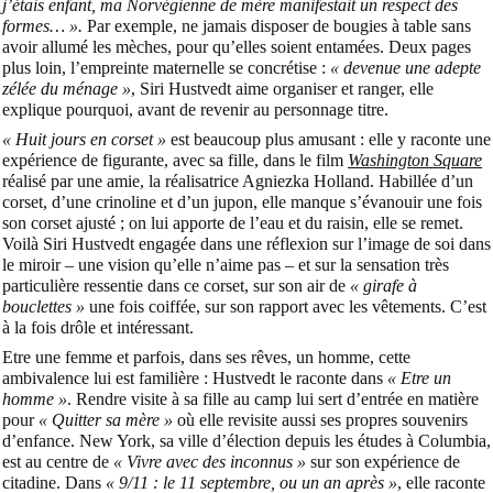
j’étais enfant, ma Norvégienne de mère manifestait un respect des
formes… ».
Par exemple, ne jamais disposer de bougies à table sans
avoir allumé les mèches, pour qu’elles soient entamées. Deux pages
plus loin, l’empreinte maternelle se concrétise :
« devenue une adepte
zélée du ménage »
, Siri Hustvedt aime organiser et ranger, elle
explique pourquoi, avant de revenir au personnage titre.
« Huit jours en corset »
est beaucoup plus amusant : elle y raconte une
expérience de figurante, avec sa fille, dans le film
Washington Square
réalisé par une amie, la réalisatrice Agniezka Holland. Habillée d’un
corset, d’une crinoline et d’un jupon, elle manque s’évanouir une fois
son corset ajusté ; on lui apporte de l’eau et du raisin, elle se remet.
Voilà Siri Hustvedt engagée dans une réflexion sur l’image de soi dans
le miroir – une vision qu’elle n’aime pas – et sur la sensation très
particulière ressentie dans ce corset, sur son air de
« girafe à
bouclettes »
une fois coiffée, sur son rapport avec les vêtements. C’est
à la fois drôle et intéressant.
Etre une femme et parfois, dans ses rêves, un homme, cette
ambivalence lui est familière : Hustvedt le raconte dans
« Etre un
homme »
. Rendre visite à sa fille au camp lui sert d’entrée en matière
pour
« Quitter sa mère »
où elle revisite aussi ses propres souvenirs
d’enfance. New York, sa ville d’élection depuis les études à Columbia,
est au centre de
« Vivre avec des inconnus »
sur son expérience de
citadine. Dans
« 9/11 : le 11 septembre, ou un an après »
, elle raconte