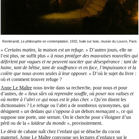
Rembrandt,
Le philosophe en contemplation
, 1932, huile sur bois, musée du Louvre, Paris
« Certains matins, la maison est un refuge. »
D’autres jours, elle ne
l’est plus, ne suffit plus
« à nous protéger des mauvaises nouvelles qui
déferlent par vagues et ne peuvent susciter que désespérance : tant de
haine, tant de bêtise, tant de souffrance et en face, l’impuissance et la
colère que nous avons seules à leur opposer. »
D’où le sujet du livre :
où et comment trouver refuge ?
Anne Le Maître
nous invite dans sa recherche, pour nous et pour
d’autres, de
« lieux sûrs où reprendre souffle, où poser nos valises et
où mettre à l’abri ce qui nous est le plus cher. »
Qu’en disent les
dictionnaires ? Le refuge ou l’abri a de nombreux synonymes, qui
désignent
« un
dedans
qui s’oppose à un
dehors
menaçant »
, ce qui
suppose une porte, une serrure. On le cherche pour s’éloigner d’un
péril ou de la
« laideur du monde »
, provisoirement.
Le désir de cabane naît chez l’enfant qui se détache du cocon
maternel. Anne Le Maître convoque ses lectures d’enfance sur le