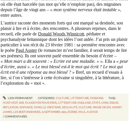
où elle était harcelée (un mot qu’elle n’emploie pas), des migraines
depuis l’âge de vingt ans –
« mon système nerveux était instable »
,
entre autres.
L’autrice raconte des moments forts qui ont marqué sa destinée, son
plaisir à lire et à écrire, des rencontres. A plusieurs reprises, dans le
recueil, elle parle de
Donald Woods Winnicott
, pédiatre et
psychanalyste britannique dont les idées l’ont aidée. J’ai pris un plaisir
particulier à son récit du 23 février 1981 : sa première rencontre avec
le poète
Paul Auster
(le romancier m’est familier, il serait temps de lire
ses poèmes). Ils ont souvent parlé ensemble du besoin d’écrire –
« Mon mari a dit souvent : « Ecrire est une maladie. » ».
Ella a
« peur
d’écrire, aussi ».
« Le moi blessé est-il le moi qui écrit ? Le moi qui
écrit est-il une réponse au moi blessé ? »
Bref, un recueil d’essais à
lire, si l’on s’intéresse à cette écrivaine si singulière, à la littérature, à
l’exploration du « moi ».
LIEN PERMANENT
CATÉGORIES :
CULTURE
,
LITTÉRATURE
,
PASSIONS
TAGS :
HUSTVEDT
,
SIRI
,
PLAIDOYER POUR EROS
,
LITTÉRATURE ANGLAISE
,
ETATS-UNIS
,
ESSAIS
,
RÉFLEXION
,
ENFANCE
,
FAMILLE
,
ÉROTISME
,
SEXUALITÉ
,
CULTURE
,
IMAGE DE SOI
,
HENRY
JAMES
,
LES BOSTONIENNES
,
11 SEPTEMBRE 2001
,
ÉCRIRE
,
PAUL AUSTER
7
COMMENTAIRES