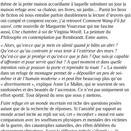
thème de la petite maison accueillante à laquelle substituer un jour la
maison refuge avec sa chaleur, ses livres, un jardin… Parmi les lieux
de fiction où nous entraîne parfois durablement la lecture d’œuvres qui
ont compté et comptent encore, j’ai retrouvé
Comment Wang-Fô fut
sauvé
, cette nouvelle de Marguerite Yourcenar qui me fascine
aussi,
Une chambre à soi
de Virginia Woolf. La peinture du
Philosophe en contemplation
par Rembrandt. E
ntre autres.
« Alors, qu’est-ce que je mets en sûreté quand je bâtis un abri ?
Qu’est-ce qu’au contraire je veux tenir à l’extérieur des murs ?
Qu’est-ce que je protège et qu’est-ce que je fuis ? Que suis-je capable
d’affronter et pour servir quel but ? A quel moment et dans quelle
intention vais-je pousser la porte et reprendre la route ? »
La montée
dans un refuge de montagne permet de
« dépouiller un peu de soi-
même et de l’humain moderne »
et peut être beaucoup plus qu’un
« divertissement »,
explique Anne Le Maître, qui se souvient de ses
randonnées et des beautés de l’ascension. Ce n’est pas uniquement un
effort sportif. Tout dépend du sens que nous y mettons.
Faire refuge en un monde incertain
est riche des questions posées
autant que de la recherche de réponses.
Si l’anxiété par rapport au
monde actuel incite au repli sur soi, cet
« inconfort »
moral est sans
comparaison avec les souffrances physiques et mentales des victimes
de la guerre, des catastrophes naturelles, des effets délétères du
changement climatique. Aussi la réflexion initiale s’élargit :
« la