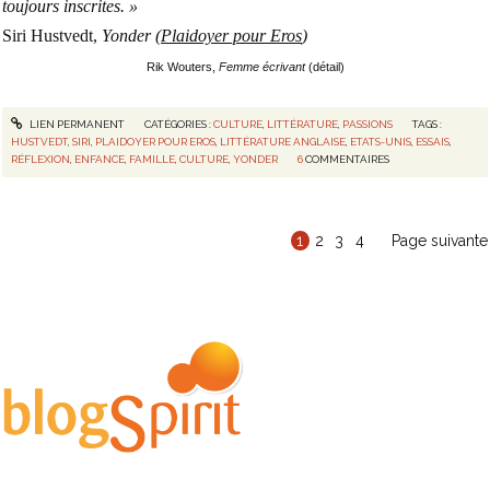
toujours inscrites. »
Siri Hustvedt,
Yonder (
Plaidoyer pour Eros
)
Rik Wouters,
Femme écrivant
(détail)
LIEN PERMANENT
CATÉGORIES :
CULTURE
,
LITTÉRATURE
,
PASSIONS
TAGS :
HUSTVEDT
,
SIRI
,
PLAIDOYER POUR EROS
,
LITTÉRATURE ANGLAISE
,
ETATS-UNIS
,
ESSAIS
,
RÉFLEXION
,
ENFANCE
,
FAMILLE
,
CULTURE
,
YONDER
6
COMMENTAIRES
1
2
3
4
Page suivante