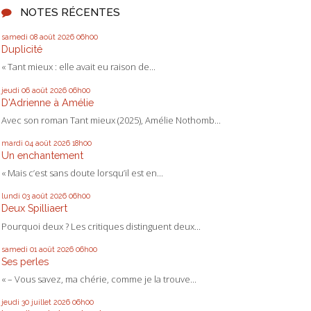
NOTES RÉCENTES
samedi 08
août 2026
06h00
Duplicité
« Tant mieux : elle avait eu raison de...
jeudi 06
août 2026
06h00
D'Adrienne à Amélie
Avec son roman Tant mieux (2025), Amélie Nothomb...
mardi 04
août 2026
18h00
Un enchantement
« Mais c’est sans doute lorsqu’il est en...
lundi 03
août 2026
06h00
Deux Spilliaert
Pourquoi deux ? Les critiques distinguent deux...
samedi 01
août 2026
06h00
Ses perles
« – Vous savez, ma chérie, comme je la trouve...
jeudi 30
juillet 2026
06h00