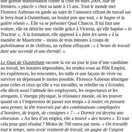
une grande manifestation contre la crise en mars 2009, fille de
fermiers,
« placée »
chez sa tante à 15 ans. Tout le monde met
Florence Aubenas en garde au sujet de l’annonce offrant du travail sur
le ferry-boat à Ouistreham, un boulot pire que tout,
« le bagne et la
galère réunis ».
Elle va se présenter Quai Charcot. Il lui faut une
voiture, elle en déniche une vieille grâce à Victoria, qu’elle baptise
« le
Tracteur ».
A la formation, elle apprend à
« faire les sanis »
à la
manière de Mauricette – moins de trois minutes à coups de
pulvérisateur et de chiffons, un rythme effrayant :
« L’heure de travail
dure une seconde et une éternité. »
Le Quai de Ouistreham
raconte la vie au jour le jour d’une candidate
au travail, les horaires impossibles, les rendez-vous au Pôle Emploi,
les expériences, les rencontres, les mille et une façons de vivre ou
survivre en dépensant le moins possible. Florence Aubenas témoigne
pour celles et ceux qu’elle a vus travailler, se rebeller ou s’écrouler,
elle décrit aussi l’attitude des employeurs, les respectueux et les
arrogants.
L’énergie physique, la résistance morale, où les trouver
quand on a l’impression de passer son temps
« à rouler, en pensant
sans penser, la tête traversée par des combinaisons compliquées
d’horaires, de trajets, de consignes » ? – « Dormir est devenu une
obsession. »
Au lieu d’un emploi, elle a trouvé
« des heures ».
Et tout
cela pour quel résultat ? Moins de 700 euros par mois.
« On travaille
tout le temps, sans avoir vraiment de travail, on gagne de l’argent