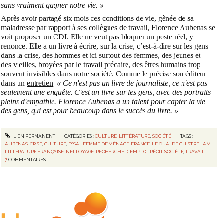
sans vraiment gagner notre vie. »
Après avoir partagé six mois ces conditions de vie, gênée de sa
maladresse par rapport à ses collègues de travail, Florence Aubenas se
voit proposer un CDI. Elle ne veut pas bloquer un poste réel, y
renonce. Elle a un livre à écrire, sur la crise, c’est-à-dire sur les gens
dans la crise, des hommes et ici surtout des femmes, des jeunes et
des vieilles, broyées par le travail précaire, des êtres humains trop
souvent invisibles dans notre société. Comme le précise son éditeur
dans un
entretien
,
« Ce n'est pas un livre de journaliste, ce n'est pas
seulement une enquête. C'est un livre sur les gens, avec des portraits
pleins d'empathie.
Florence Aubenas
a un talent pour capter la vie
des gens, qui est pour beaucoup dans le succès du livre. »
LIEN PERMANENT
CATÉGORIES :
CULTURE
,
LITTÉRATURE
,
SOCIÉTÉ
TAGS :
AUBENAS
,
CRISE
,
CULTURE
,
ESSAI
,
FEMME DE MÉNAGE
,
FRANCE
,
LE QUAI DE OUISTREHAM
,
LITTÉRATURE FRANÇAISE
,
NETTOYAGE
,
RECHERCHE D'EMPLOI
,
RÉCIT
,
SOCIÉTÉ
,
TRAVAIL
7
COMMENTAIRES