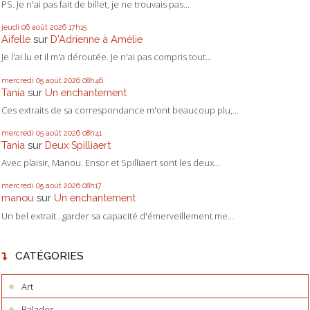
PS. Je n'ai pas fait de billet, je ne trouvais pas...
jeudi 06
août 2026
17h15
Aifelle
sur
D'Adrienne à Amélie
Je l'ai lu et il m'a déroutée. Je n'ai pas compris tout...
mercredi 05
août 2026
08h46
Tania
sur
Un enchantement
Ces extraits de sa correspondance m'ont beaucoup plu,...
mercredi 05
août 2026
08h41
Tania
sur
Deux Spilliaert
Avec plaisir, Manou. Ensor et Spilliaert sont les deux...
mercredi 05
août 2026
08h17
manou
sur
Un enchantement
Un bel extrait...garder sa capacité d'émerveillement me...
CATÉGORIES
Art
Balades