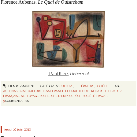
Florence Aubenas,
Le Quai de Ouistreham
Paul Klee
,
Uebermut
LIEN PERMANENT
CATÉGORIES :
CULTURE
,
LITTÉRATURE
,
SOCIÉTÉ
TAGS :
AUBENAS
,
CRISE
,
CULTURE
,
ESSAI
,
FRANCE
,
LE QUAI DE OUISTREHAM
,
LITTÉRATURE
FRANÇAISE
,
NETTOYAGE
,
RECHERCHE D'EMPLOI
,
RÉCIT
,
SOCIÉTÉ
,
TRAVAIL
5
COMMENTAIRES
jeudi 10
juin 2010