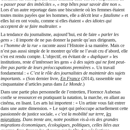
« passer pour des imbéciles »
,
« trop bêtes pour savoir dire non ».
Lors d’un autre reportage dans une biscuiterie où les femmes étaient
toutes moins payées que les hommes, elle a décrit leur
« fatalisme »
et
elles lui en ont voulu, comme si elles étaient
« des idiotes qui
acceptent de se faire maltraiter. »
La tendance du journalisme, aujourd’hui, est de faire
« parler les
gens »
: il importe de ne pas donner la parole qu’aux dirigeants,
« l’homme de la rue »
raconte aussi l’Histoire à sa manière. Mais ce
n’est pas aussi simple de le montrer qu’elle ne l’avait cru d’abord, elle
s’en est rendu compte. L’objectif, en évitant de
« dupliquer »
les
institutions, reste d’intéresser les gens
« à des sujets qui ne font peut-
être pas partie de leurs préoccupations premières »
. Un travail
fondamental :
« C’est le rôle des journalistes de maintenir des sujets
importants. »
(Son dernier livre,
En Fra
nce
(2014), rassemble une
cinquantaine d’articles parus dans
Le Monde
.)
Dans une partie plus personnelle de l’entretien, Florence Aubenas
confie se ressourcer en pratiquant la natation, la marche, en allant au
cinéma, en lisant. Les arts lui importent : « Un artiste vous fait entrer
dans une autre dimension. » Le sujet qui préoccupe actuellement cette
passionnée de justice sociale,
« c’est la mobilité sur terre,
les
migrations
. Dans trente ans, notre position vis-à-vis des grandes
migrations économiques, écologiques, politiques, celles liées aux