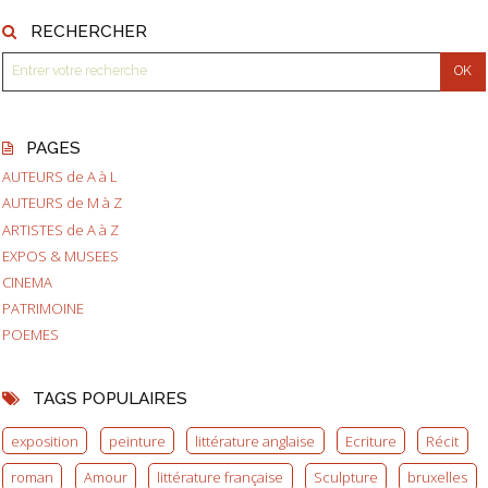
RECHERCHER
PAGES
AUTEURS de A à L
AUTEURS de M à Z
ARTISTES de A à Z
EXPOS & MUSEES
CINEMA
PATRIMOINE
POEMES
TAGS POPULAIRES
exposition
peinture
littérature anglaise
Ecriture
Récit
roman
Amour
littérature française
Sculpture
bruxelles