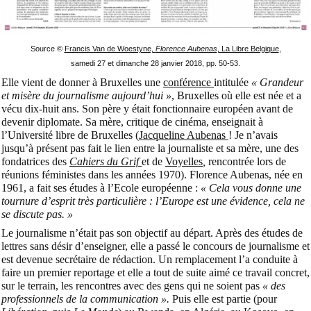
Source ©
Francis Van de Woestyne,
Florence Aubenas
, La Libre Belgique
,
samedi 27 et dimanche 28 janvier 2018, pp. 50-53.
Elle vient de donner à Bruxelles une
conférence
intitulée
« Grandeur
et misère du journalisme aujourd’hui »
, Bruxelles où elle est née et a
vécu dix-huit ans. Son père y était fonctionnaire européen avant de
devenir diplomate. Sa mère, critique de cinéma, enseignait à
l’Université libre de Bruxelles (
Jacqueline Aubenas
! Je n’avais
jusqu’à présent pas fait le lien entre la journaliste et sa mère, une des
fondatrices des
Cahiers du Grif
et de
Voyelles
,
rencontrée lors de
réunions féministes dans les années 1970). Florence Aubenas, née en
1961, a fait ses études à l’Ecole européenne :
« Cela vous donne une
tournure d’esprit très particulière : l’Europe est une évidence, cela ne
se discute pas. »
Le journalisme n’était pas son objectif au départ. Après des études de
lettres sans désir d’enseigner, elle a passé le concours de journalisme et
est devenue secrétaire de rédaction. Un remplacement l’a conduite à
faire un premier reportage et elle a tout de suite aimé ce travail concret,
sur le terrain, les rencontres avec des gens qui ne soient pas
« des
professionnels de la communication ».
Puis elle est partie (pour