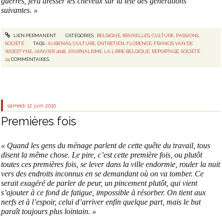
guerres, fera dresser les cheveux sur la tête des générations
suivantes. »
LIEN PERMANENT
CATÉGORIES :
BELGIQUE
,
BRUXELLES
,
CULTURE
,
PASSIONS
,
SOCIÉTÉ
TAGS :
AUBENAS
,
CULTURE
,
ENTRETIEN
,
FLORENCE
,
FRANCIS VAN DE
WOESTYNE
,
JANVIER 2018
,
JOURNALISME
,
LA LIBRE BELGIQUE
,
REPORTAGE
,
SOCIÉTÉ
24
COMMENTAIRES
samedi 12
juin 2010
Premières fois
« Quand les gens du ménage parlent de cette quête du travail, tous
disent la même chose. Le pire, c’est cette première fois, ou plutôt
toutes ces premières fois, se lever dans la ville endormie, rouler la nuit
vers des endroits inconnus en se demandant où on va tomber. Ce
serait exagéré de parler de peur, un pincement plutôt, qui vient
s’ajouter à ce fond de fatigue, impossible à résorber. On tient aux
nerfs et à l’espoir, celui d’arriver enfin quelque part, mais le but
paraît toujours plus lointain. »