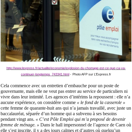
http://www.lexpress.fr/actualite/economie/explosion-du-chomage-est-ce-que-ca-va-
continuer-longtemps_743341.html
-
Photo AFP sur L’Express.fr
Cela commence avec un entretien d’embauche pour un poste de
gouvernante, mais elle ne veut pas entrer au service de particuliers ni
vivre dans leur intimité. Les agences d’intérims la repoussent : elle n’a
aucune expérience, on considère comme
« le fond de la casserole »
cette femme de quarante-huit ans qui n’a jamais travaillé, avec juste un
baccalauréat, séparée d’un homme qui a subvenu à ses besoins
pendant vingt ans.
« C’est Pôle Emploi qui m’a proposé de devenir
femme de ménage. »
Dans le hall impersonnel de l’agence de Caen où
elle s’est inscrite, il y a des jours calmes et d’autres où quelqu’un