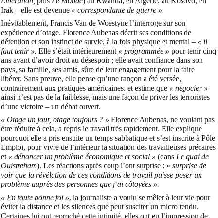
Libération,
puis
Le Monde
) au Rwanda, en Algérie, au Kosovo, en
Irak – elle est devenue
« correspondante de guerre ».
Inévitablement, Francis Van de Woestyne l’interroge sur son
expérience d’otage. Florence Aubenas décrit ses conditions de
détention et son instinct de survie, à la fois physique et mental –
« il
faut tenir ».
Elle s’était intérieurement
« programmée »
pour tenir cinq
ans avant d’avoir droit au désespoir ; elle avait confiance dans son
pays,
sa famille
, ses amis, sûre de leur engagement pour la faire
libérer. Sans preuve, elle pense qu’une rançon a été versée,
contrairement aux pratiques américaines, et estime que
« négocier »
ainsi n’est pas de la faiblesse, mais une façon de priver les terroristes
d’une victoire – un débat ouvert.
« Otage un jour, otage toujours ? »
Florence Aubenas, ne voulant pas
être réduite à cela, a repris le travail très rapidement. Elle explique
pourquoi elle a pris ensuite un temps sabbatique et s’est inscrite à Pôle
Emploi, pour vivre de l’intérieur la situation des travailleuses précaires
et
« dénoncer un problème économique et social »
(dans
Le quai de
Ouistreham
). Les réactions après coup l’ont surprise : «
surprise de
voir que la révélation de ces conditions de travail puisse poser un
problème auprès des personnes que j’ai côtoyées ».
« En toute bonne foi »
, la journaliste a voulu se mêler à leur vie pour
éviter la distance et les silences que peut susciter un micro tendu.
Certaines lui ont reproché cette intimité, elles ont eu l’impression de