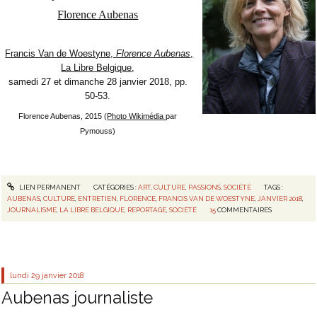
Florence Aubenas
Francis Van de Woestyne,
Florence Aubenas
,
La Libre Belgique
,
samedi 27 et dimanche 28 janvier 2018, pp.
50-53.
Florence Aubenas, 2015 (
Photo Wikimédia
par
Pymouss)
LIEN PERMANENT
CATÉGORIES :
ART
,
CULTURE
,
PASSIONS
,
SOCIÉTÉ
TAGS :
AUBENAS
,
CULTURE
,
ENTRETIEN
,
FLORENCE
,
FRANCIS VAN DE WOESTYNE
,
JANVIER 2018
,
JOURNALISME
,
LA LIBRE BELGIQUE
,
REPORTAGE
,
SOCIÉTÉ
15
COMMENTAIRES
lundi 29
janvier 2018
Aubenas journaliste