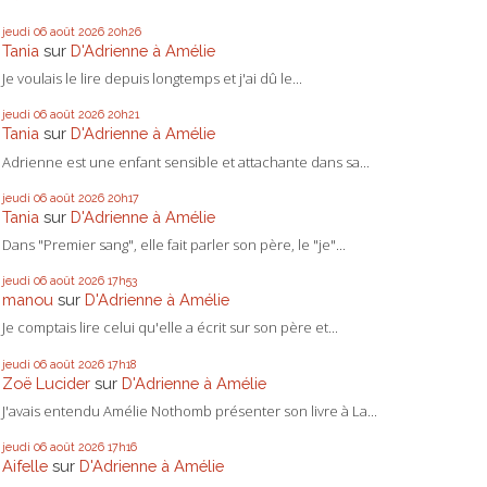
jeudi 06
août 2026
20h26
Tania
sur
D'Adrienne à Amélie
Je voulais le lire depuis longtemps et j'ai dû le...
jeudi 06
août 2026
20h21
Tania
sur
D'Adrienne à Amélie
Adrienne est une enfant sensible et attachante dans sa...
jeudi 06
août 2026
20h17
Tania
sur
D'Adrienne à Amélie
Dans "Premier sang", elle fait parler son père, le "je"...
jeudi 06
août 2026
17h53
manou
sur
D'Adrienne à Amélie
Je comptais lire celui qu'elle a écrit sur son père et...
jeudi 06
août 2026
17h18
Zoë Lucider
sur
D'Adrienne à Amélie
J'avais entendu Amélie Nothomb présenter son livre à La...
jeudi 06
août 2026
17h16
Aifelle
sur
D'Adrienne à Amélie