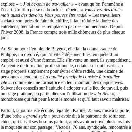
explose –
« J’ai be-soin de tra-vailler »
– avant qu’on l’emmène à
l’écart. Un film passe en boucle et
répète :
« Vous avez des droits,
mais aussi des devoirs. Vous pouvez être radié. »
Les travailleurs
sociaux sont priés de faire du chiffre, il faut réduire la durée des
entretiens, bientôt on les remplacera par des commerciaux. Depuis
l’hiver 2008, la France compte trois mille chômeurs de plus chaque
jour.
Au Salon pour l’emploi de Bayeux, elle fait la connaissance de
Philippe, un divorcé, qui l’invite à déjeuner. Il est en quête d’un
emploi, et aussi d’une femme. Elle s’invente un mari, ils sympathisent.
Au centre de formation professionnelle, certains se sont inscrits au
stage propreté simplement pour éviter d’être radiés, une dizaine de
personnes attendent.
« La qualité principale consiste à travailler
vite »
, commente une formatrice en leur montrant des diapositives.
Suivent des conseils sur l’attitude à adopter sur le lieu de travail, puis
un stage pratique, en particulier sur l’utilisation de
« la Bête »
, la
monobrosse qui fait peur à tout le monde et qu’il faut savoir maîtriser.
Partout, la journaliste écoute, regarde : Karine, 25 ans, mise à la porte
d’une boîte
« grand style »
pour avoir dit à la patronne de sortir son
chien, qui faisait ses besoins partout, après avoir nettoyé plusieurs fois
la moquette sur son passage ; Victoria, 70 ans, syndiquée, rencontrée à