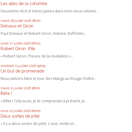
Les ailes de la colombe
Deuxième récit d’ Henry James dans mon vieux volume...
mardi 28
juillet 2026
18h00
Delvaux et Giron
Paul Delvaux et Robert Giron, histoire d’affinités...
lundi 27
juillet 2026
06h00
Robert Giron, XXe
« Robert Giron, l’heure de la révélation »...
vendredi 24
juillet 2026
09h55
Un but de promenade
Nous aimons faire le tour des étangs au Rouge-Cloître...
mardi 21
juillet 2026
18h00
Bêta !
« Bêta ! Cela aussi, je le comprenais à présent, je...
lundi 20
juillet 2026
06h00
Deux sortes de pitié
« Il y a deux sortes de pitié. L’une, molle et...