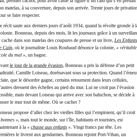
ai, premier cachot, pour avoir cassé la figure d’un caïd qui s’en prenait
on matelas, à sa couverture, depuis son arrivée. Trente jours de privatio
our se faire respecter.
e récit saute aux derniers jours d’août 1934, quand la révolte gronde à l
olonie. Bonneau, depuis des mois, lit les journaux grâce à un surveillan
t cache dans son matelas des coupures de presse et un livre,
Les Enfants
e Caïn
, où le journaliste Louis Roubaud dénonce la colonie,
« véritable
cole du mal »
, un bagne.
vant
le jour de la grande évasion
, Bonneau a pris la défense d’un petit
altraité, Camille Loiseau, dorénavant sous sa protection. Quand l’émeu
clate, que le désordre gagne, certains retournent dans leurs cellules,
’autres dressent des échelles au pied du mur. Lui ne croit pas l’évasion
ossible, mais devant Loiseau qui arrive avec son baluchon, se décide à
asser le mur tout de même. Où se cacher ?
oiseau propose d’aller chez les vieilles filles qui l’emploient, qu’il croit
 bonnes »
, mais tout le monde, sur l’île, habitants et touristes, est
aintenant à la
«
chasse aux enfants
».
Vingt francs par tête. Les
ermières le livrent aux gendarmes. Bonneau rejoint Port-Vihan, un