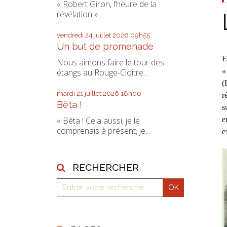
« Robert Giron, l’heure de la
révélation »...
vendredi 24
juillet 2026
09h55
Un but de promenade
E
Nous aimons faire le tour des
«
étangs au Rouge-Cloître...
(
mardi 21
juillet 2026
18h00
r
Bêta !
s
e
« Bêta ! Cela aussi, je le
comprenais à présent, je...
e
RECHERCHER