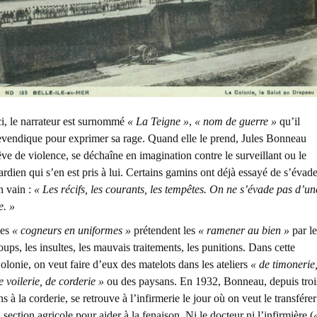
ci, le narrateur est surnommé
« La Teigne »
,
« nom de guerre »
qu’il
evendique pour exprimer sa rage. Quand elle le prend, Jules Bonneau
êve de violence, se déchaîne en imagination contre le surveillant ou le
ardien qui s’en est pris à lui. Certains gamins ont déjà essayé de s’évade
n vain :
« Les récifs, les courants, les tempêtes. On ne s’évade pas d’un
e. »
es
« cogneurs en uniformes »
prétendent les
« ramener au bien »
par le
oups, les insultes, les mauvais traitements, les punitions. Dans cette
olonie, on veut faire d’eux des matelots dans les ateliers
« de timonerie
e voilerie, de corderie »
ou des paysans. En 1932, Bonneau, depuis troi
ns à la corderie, se retrouve à l’infirmerie le jour où on veut le transférer
a section agricole pour aider à la fenaison. Ni le docteur ni l’infirmière (