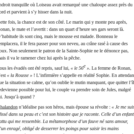
ndroit tranquille où Loiseau avait remarqué une chaloupe assez près du
ord et parvient à s’y hisser dans la nuit.
ette fois, la chance est de son côté. Le marin qui y monte peu après,
onan, le mate et l’avertit : dans un quart d’heure ses gars seront là.
’habitude ils sont cinq, mais le mousse est malade. Bonneau le
emplacera, il le fera passer pour son neveu, au crâne rasé à cause des
oux. Non seulement le patron de la Sainte-Sophie ne le dénonce pas,
ais il va le ramener chez lui après la pêche.
e
ous les évadés ont été repris, sauf lui,
« le 56
»
. La femme de Ronan,
’est
« la Rousse »
! L’infirmière s’appelle en réalité Sophie. En attendan
ue la situation se calme, qu’on oublie le mutin manquant, que quitter l’î
edevienne possible pour lui, le couple va prendre soin de Jules, malgré
ui. Jusqu’à quand ?
halandon
n’idéalise pas son héros, mais épouse sa révolte :
« Je me sui
lissé dans sa peau et c’est son histoire que je raconte. Celle d’un enfant
attu qui me ressemble. La métamorphose d’un fauve né sans amour,
’un enragé, obligé de desserrer les poings pour saisir les mains