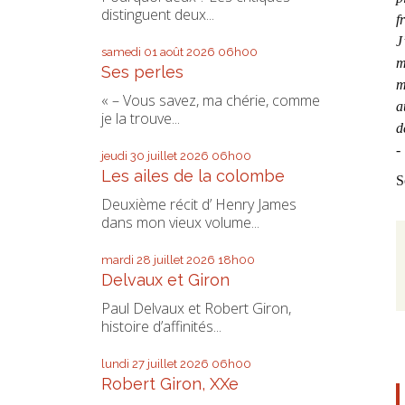
distinguent deux...
f
J
samedi 01
août 2026
06h00
m
Ses perles
m
« – Vous savez, ma chérie, comme
a
je la trouve...
d
-
jeudi 30
juillet 2026
06h00
Les ailes de la colombe
S
Deuxième récit d’ Henry James
dans mon vieux volume...
mardi 28
juillet 2026
18h00
Delvaux et Giron
Paul Delvaux et Robert Giron,
histoire d’affinités...
lundi 27
juillet 2026
06h00
Robert Giron, XXe