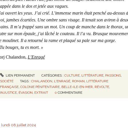
rappée dans le dos et jetée aux vagues.
’ai ouvert les yeux. J’ai crié. L’immense marin était penché au-dessus 
oi, jambes écartées. Une ombre sans visage. Il tenait son aviron à deu
ains. Il m’a frappé sans un mot. Un coup de manche dans le thorax, u
utre sur mon épaule, j’ai lâché le couteau. Il l’a vu. Brusque mouveme
e moulinet. Il a retourné la rame et plaqué sa pale sur ma gorge.
 Tu bouges, tu es mort. »
orj Chalandon,
L’Enragé
LIEN PERMANENT
CATÉGORIES :
CULTURE
,
LITTÉRATURE
,
PASSIONS
,
SOCIÉTÉ
TAGS :
CHALANDON
,
L'ENRAGÉ
,
ROMAN
,
LITTÉRATURE
FRANÇAISE
,
COLONIE PÉNITENTIAIRE
,
BELLE-ILE-EN-MER
,
RÉVOLTE
,
INJUSTICE
,
ÉVASION
,
EXTRAIT
0
COMMENTAIRE
lundi 08
juillet 2024