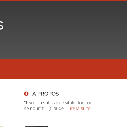
s
À PROPOS
"Livre : la substance vitale dont on
se nourrit." (Claude...
Lire la suite