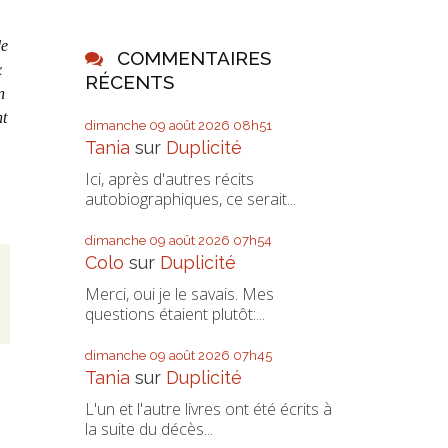
de
COMMENTAIRES
x
RÉCENTS
n
nt
dimanche 09
août 2026
08h51
Tania
sur
Duplicité
Ici, après d'autres récits
autobiographiques, ce serait...
dimanche 09
août 2026
07h54
Colo
sur
Duplicité
Merci, oui je le savais. Mes
questions étaient plutôt:...
dimanche 09
août 2026
07h45
Tania
sur
Duplicité
L'un et l'autre livres ont été écrits à
la suite du décès...