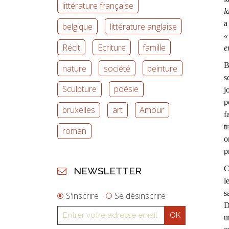
littérature française
l
a
belgique
littérature anglaise
«
Récit
Ecriture
famille
e
B
nature
société
peinture
s
Sculpture
poésie
j
p
bruxelles
art
Amour
f
t
roman
o
p
C
NEWSLETTER
l
s
S'inscrire
Se désinscrire
D
u