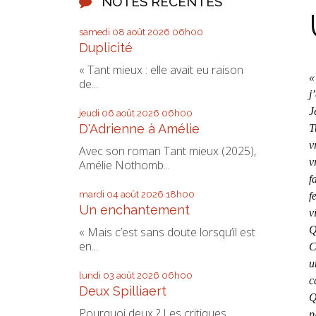
NOTES RÉCENTES
samedi 08
août 2026
06h00
Duplicité
« Tant mieux : elle avait eu raison
«
de...
j
J
jeudi 06
août 2026
06h00
D'Adrienne à Amélie
T
v
Avec son roman Tant mieux (2025),
v
Amélie Nothomb...
f
mardi 04
août 2026
18h00
f
Un enchantement
v
Q
« Mais c’est sans doute lorsqu’il est
en...
C
u
lundi 03
août 2026
06h00
c
Deux Spilliaert
Q
Pourquoi deux ? Les critiques
p