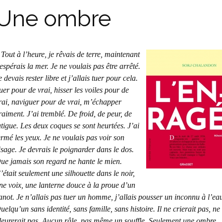
Une ombre
 Tout à l’heure, je rêvais de terre, maintenant
’espérais la mer. Je ne voulais pas être arrêté.
e devais rester libre et j’allais tuer pour cela.
uer pour de vrai, hisser les voiles pour de
rai, naviguer pour de vrai, m’échapper
raiment. J’ai tremblé. De froid, de peur, de
atigue. Les deux coques se sont heurtées. J’ai
ermé les yeux. Je ne voulais pas voir son
isage. Je devrais le poignarder dans le dos.
ue jamais son regard ne hante le mien.
’était seulement une silhouette dans le noir,
ne voix, une lanterne douce à la proue d’un
anot. Je n’allais pas tuer un homme, j’allais pousser un inconnu à l’ea
uelqu’un sans identité, sans famille, sans histoire. Il ne crierait pas, ne
leurerait pas. Aucun râle, pas même un souffle. Seulement une ombre