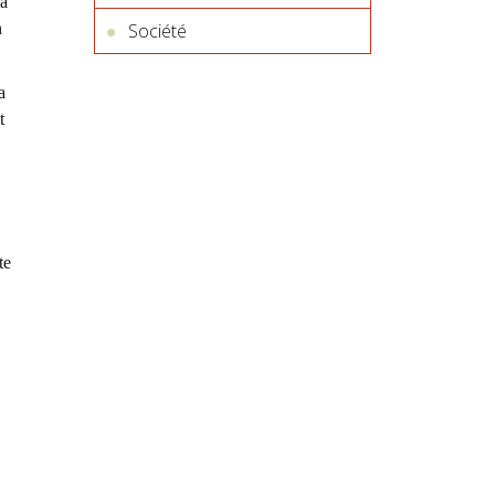
 à
n
Société
a
t
te