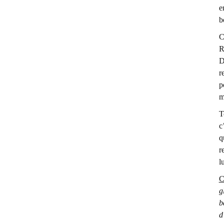
e
b
C
R
D
r
p
m
T
c
q
r
l
C
g
b
d