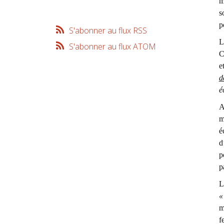
m
s
p
S'abonner au flux RSS
L
S'abonner au flux ATOM
C
e
d
é
A
m
é
d
p
p
L
«
m
f