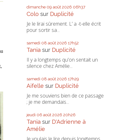
dimanche 09
août 2026
06h37
Colo
sur
Duplicité
Je le lirai sûrement. L’ a -t-elle écrit
pour sortir sa...
samedi 08
août 2026
17h52
Tania
sur
Duplicité
au
Il y a longtemps qu'on sentait un
silence chez Amélie...
,
samedi 08
août 2026
17h29
Aifelle
sur
Duplicité
Je me souviens bien de ce passage
; je me demandais...
jeudi 06
août 2026
20h26
Tania
sur
D'Adrienne à
Amélie
Je voulais le lire depuis longtemps