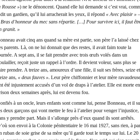
a Rousse »
) ne le dénoncent. Quand elle lui demande si c’est vrai, com
 dit un gardien, qu’il lui arracherait les yeux, il répond
« Avec plaisir » 
 Bras d’honneur du mec sans répartie. […] Pour survivre ici, il faut êtr
n granit. »
onneau avait cinq ans quand sa mère est partie, son père l’a laissé chez
es parents. Là, on ne lui donnait que des restes, il avait faim toute la
ournée. A sept ans, il se fait prendre avec trois œufs volés dans un
oulailler, reçoit juste un rappel à l’ordre. Il devient voleur, sans plus se
aire prendre. A treize ans, amoureux d’une fille, il suit ses frères, seize et
reize ans,
« deux fauves »
. Leur père chiffonnier et leur mère ravaudeus
nt été injustement accusés d’un vol de draps à l’atelier. Elle est morte en
rison deux semaines après, lui est devenu fou.
onfiés à un oncle, leurs enfants sont comme lui, pense Bonneau, et il su
es deux garçons qui vont mettre le feu à l’atelier pour venger l’injustice,
ans y prendre part. Mais il s’allonge près d’eux quand ils sont arrêtés.
’où son envoi à la Colonie pénitentiaire le 16 mai 1927, sans rien, à par
n ruban de soie grise de sa mère qu’il garde tout le temps sur lui. Le 20