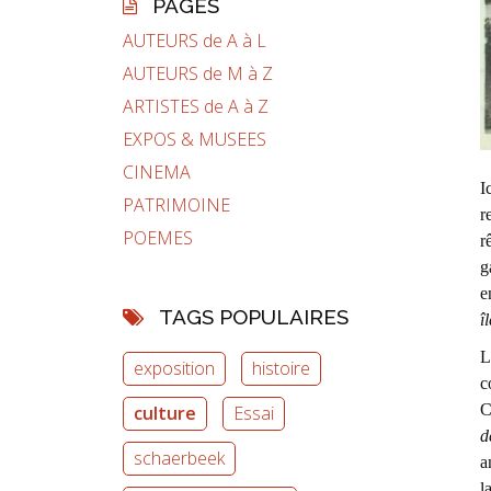
PAGES
AUTEURS de A à L
AUTEURS de M à Z
ARTISTES de A à Z
EXPOS & MUSEES
CINEMA
I
PATRIMOINE
r
POEMES
r
g
e
TAGS POPULAIRES
îl
L
exposition
histoire
c
C
culture
Essai
d
schaerbeek
a
l