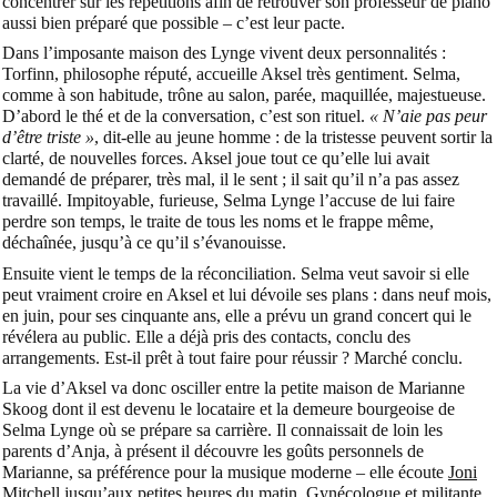
concentrer sur les répétitions afin de retrouver son professeur de piano
aussi bien préparé que possible – c’est leur pacte.
Dans l’imposante maison des Lynge vivent deux personnalités :
Torfinn, philosophe réputé, accueille Aksel très gentiment. Selma,
comme à son habitude, trône au salon, parée, maquillée, majestueuse.
D’abord le thé et de la conversation, c’est son rituel.
« N’aie pas peur
d’être triste »
, dit-elle au jeune homme : de la tristesse peuvent sortir la
clarté, de nouvelles forces. Aksel joue tout ce qu’elle lui avait
demandé de préparer, très mal, il le sent ; il sait qu’il n’a pas assez
travaillé. Impitoyable, furieuse, Selma Lynge l’accuse de lui faire
perdre son temps, le traite de tous les noms et le frappe même,
déchaînée, jusqu’à ce qu’il s’évanouisse.
Ensuite vient le temps de la réconciliation. Selma veut savoir si elle
peut vraiment croire en Aksel et lui dévoile ses plans : dans neuf mois,
en juin, pour ses cinquante ans, elle a prévu un grand concert qui le
révélera au public. Elle a déjà pris des contacts, conclu des
arrangements. Est-il prêt à tout faire pour réussir ? Marché conclu.
La vie d’Aksel va donc osciller entre la petite maison de Marianne
Skoog dont il est devenu le locataire et la demeure bourgeoise de
Selma Lynge où se prépare sa carrière. Il connaissait de loin les
parents d’Anja, à présent il découvre les goûts personnels de
Marianne, sa préférence pour la musique moderne – elle écoute
Joni
Mitchell
jusqu’aux petites heures du matin. Gynécologue et militante