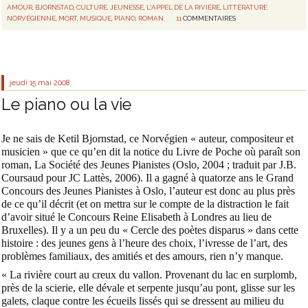
AMOUR
,
BJORNSTAD
,
CULTURE
,
JEUNESSE
,
L'APPEL DE LA RIVIÈRE
,
LITTÉRATURE
NORVÉGIENNE
,
MORT
,
MUSIQUE
,
PIANO
,
ROMAN
11
COMMENTAIRES
jeudi 15
mai 2008
Le piano ou la vie
Je ne sais de Ketil Bjornstad, ce Norvégien « auteur, compositeur et
musicien » que ce qu’en dit la notice du Livre de Poche où paraît son
roman,
La Société des Jeunes Pianistes
(Oslo, 2004 ; traduit par J.B.
Coursaud pour JC Lattès, 2006). Il a gagné à quatorze ans le Grand
Concours des Jeunes Pianistes à Oslo, l’auteur est donc au plus près
de ce qu’il décrit (et on mettra sur le compte de la distraction le fait
d’avoir situé le Concours Reine Elisabeth à Londres au lieu de
Bruxelles). Il y a un peu du « Cercle des poètes disparus » dans cette
histoire : des jeunes gens à l’heure des choix, l’ivresse de l’art, des
problèmes familiaux, des amitiés et des amours, rien n’y manque.
« La rivière court au creux du vallon. Provenant du lac en surplomb,
près de la scierie, elle dévale et serpente jusqu’au pont, glisse sur les
galets, claque contre les écueils lissés qui se dressent au milieu du