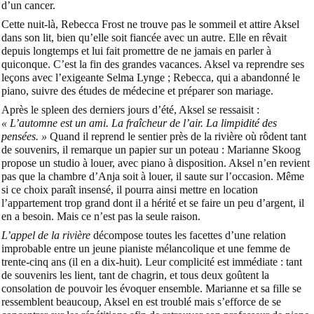
d’un cancer.
Cette nuit-là, Rebecca Frost ne trouve pas le sommeil et attire Aksel
dans son lit, bien qu’elle soit fiancée avec un autre. Elle en rêvait
depuis longtemps et lui fait promettre de ne jamais en parler à
quiconque. C’est la fin des grandes vacances. Aksel va reprendre ses
leçons avec l’exigeante Selma Lynge ; Rebecca, qui a abandonné le
piano, suivre des études de médecine et préparer son mariage.
Après le spleen des derniers jours d’été, Aksel se ressaisit :
« L’automne est un ami. La fraîcheur de l’air. La limpidité des
pensées. »
Quand il reprend le sentier près de la rivière où rôdent tant
de souvenirs, il remarque un papier sur un poteau : Marianne Skoog
propose un studio à louer, avec piano à disposition. Aksel n’en revient
pas que la chambre d’Anja soit à louer, il saute sur l’occasion. Même
si ce choix paraît insensé, il pourra ainsi mettre en location
l’appartement trop grand dont il a hérité et se faire un peu d’argent, il
en a besoin. Mais ce n’est pas la seule raison.
L’appel de la rivière
décompose toutes les facettes d’une relation
improbable entre un jeune pianiste mélancolique et une femme de
trente-cinq ans (il en a dix-huit). Leur complicité est immédiate : tant
de souvenirs les lient, tant de chagrin, et tous deux goûtent la
consolation de pouvoir les évoquer ensemble. Marianne et sa fille se
ressemblent beaucoup, Aksel en est troublé mais s’efforce de se