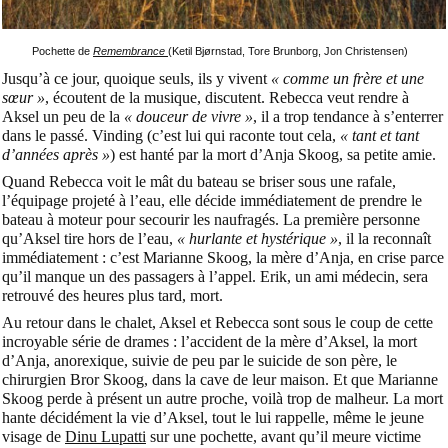
Pochette de
Remembrance
(
Ketil Bjørnstad, Tore Brunborg, Jon Christensen)
Jusqu’à ce jour, quoique seuls, ils y vivent
« comme un frère et une
sœur »
, écoutent de la musique, discutent. Rebecca veut rendre à
Aksel un peu de la
« douceur de vivre »
, il a trop tendance à s’enterrer
dans le passé. Vinding (c’est lui qui raconte tout cela,
« tant et tant
d’années après »
) est hanté par la mort d’Anja Skoog, sa petite amie.
Quand Rebecca voit le mât du bateau se briser sous une rafale,
l’équipage projeté à l’eau, elle décide immédiatement de prendre le
bateau à moteur pour secourir les naufragés. La première personne
qu’Aksel tire hors de l’eau,
« hurlante et hystérique »
, il la reconnaît
immédiatement : c’est Marianne Skoog, la mère d’Anja, en crise parce
qu’il manque un des passagers à l’appel. Erik, un ami médecin, sera
retrouvé des heures plus tard, mort.
Au retour dans le chalet, Aksel et Rebecca sont sous le coup de cette
incroyable série de drames : l’accident de la mère d’Aksel, la mort
d’Anja, anorexique, suivie de peu par le suicide de son père, le
chirurgien Bror Skoog, dans la cave de leur maison. Et que Marianne
Skoog perde à présent un autre proche, voilà trop de malheur. La mort
hante décidément la vie d’Aksel, tout le lui rappelle, même le jeune
visage de
Dinu Lupatti
sur une pochette, avant qu’il meure victime