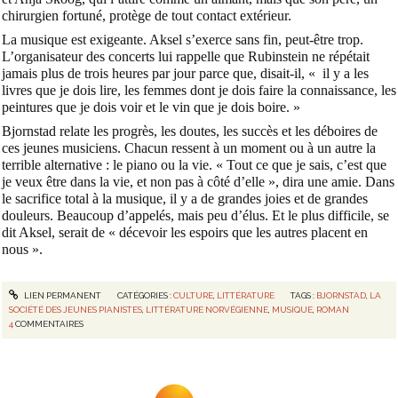
chirurgien fortuné, protège de tout contact extérieur.
La musique est exigeante. Aksel s’exerce sans fin, peut-être trop.
L’organisateur des concerts lui rappelle que Rubinstein ne répétait
jamais plus de trois heures par jour parce que, disait-il,
« il y a les
livres que je dois lire, les femmes dont je dois faire la connaissance, les
peintures que je dois voir et le vin que je dois boire. »
Bjornstad relate les progrès, les doutes, les succès et les déboires de
ces jeunes musiciens. Chacun ressent à un moment ou à un autre la
terrible alternative : le piano ou la vie.
« Tout ce que je sais, c’est que
je veux être
dans
la vie, et non pas à côté d’elle »,
dira une amie. Dans
le sacrifice total à la musique, il y a de grandes joies et de grandes
douleurs. Beaucoup d’appelés, mais peu d’élus. Et le plus difficile, se
dit Aksel, serait de
« décevoir les espoirs que les autres placent en
nous ».
LIEN PERMANENT
CATÉGORIES :
CULTURE
,
LITTÉRATURE
TAGS :
BJORNSTAD
,
LA
SOCIÉTÉ DES JEUNES PIANISTES
,
LITTÉRATURE NORVÉGIENNE
,
MUSIQUE
,
ROMAN
4
COMMENTAIRES