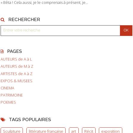
« Bêta ! Cela aussi, je le comprenais à présent, je...
RECHERCHER
PAGES
AUTEURS de A à L
AUTEURS de M à Z
ARTISTES de A à Z
EXPOS & MUSEES
CINEMA
PATRIMOINE
POEMES
TAGS POPULAIRES
Sculpture
littérature française
art
Récit
exposition