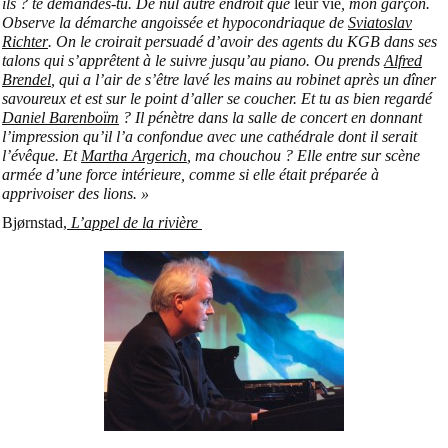
ils ? te demandes-tu. De nul autre endroit que
leur vie
, mon garçon.
Observe la démarche angoissée et hypocondriaque de
Sviatoslav
Richter
. On le croirait persuadé d’avoir des agents du KGB dans ses
talons qui s’apprêtent à le suivre jusqu’au piano. Ou prends
Alfred
Brendel
, qui a l’air de s’être lavé les mains au robinet après un dîner
savoureux et est sur le point d’aller se coucher. Et tu as bien regardé
Daniel Barenboïm
? Il pénètre dans la salle de concert en donnant
l’impression qu’il l’a confondue avec une cathédrale dont il serait
l’évêque. Et
Martha Argerich
, ma chouchou ? Elle entre sur scène
armée d’une force intérieure, comme si elle était préparée à
apprivoiser des lions. »
Bjørnstad,
L’appel de la rivière