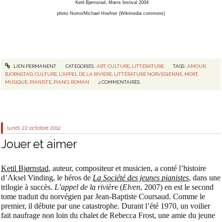
Ketil Bjørnstad, Mœrs festival 2004
photo Nomo/Michael Hoefner (Wikimedia commons)
LIEN PERMANENT
CATÉGORIES :
ART
,
CULTURE
,
LITTÉRATURE
TAGS :
AMOUR
,
BJORNSTAD
,
CULTURE
,
L'APPEL DE LA RIVIÈRE
,
LITTÉRATURE NORVÉGIENNE
,
MORT
,
MUSIQUE
,
PIANISTE
,
PIANO
,
ROMAN
4
COMMENTAIRES
lundi 22
octobre 2012
Jouer et aimer
Ketil Bjørnstad
, auteur, compositeur et musicien, a conté l’histoire
d’Aksel Vinding, le héros de
La Société des jeunes pianistes
, dans une
trilogie à succès.
L’appel de la rivièr
e (
Elven
, 2007) en est le second
tome traduit du norvégien par Jean-Baptiste Coursaud. Comme le
premier, il débute par une catastrophe. Durant l’été 1970, un voilier
fait naufrage non loin du chalet de Rebecca Frost, une amie du jeune