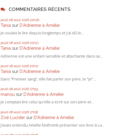
COMMENTAIRES RÉCENTS
jeudi 06
août 2026
20h26
Tania
sur
D'Adrienne à Amélie
Je voulais le lire depuis longtemps et j'ai dû le...
jeudi 06
août 2026
20h21
Tania
sur
D'Adrienne à Amélie
Adrienne est une enfant sensible et attachante dans sa...
jeudi 06
août 2026
20h17
Tania
sur
D'Adrienne à Amélie
Dans "Premier sang", elle fait parler son père, le "je"...
jeudi 06
août 2026
17h53
manou
sur
D'Adrienne à Amélie
Je comptais lire celui qu'elle a écrit sur son père et...
jeudi 06
août 2026
17h18
Zoë Lucider
sur
D'Adrienne à Amélie
J'avais entendu Amélie Nothomb présenter son livre à La...
jeudi 06
août 2026
17h16