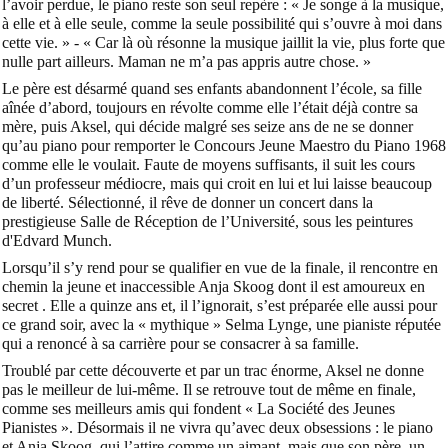
l’avoir perdue, le piano reste son seul repère :
« Je songe à la musique,
à elle et à elle seule, comme la seule possibilité qui s’ouvre à moi dans
cette vie. »
- « Car là où résonne la musique jaillit la vie, plus forte que
nulle part ailleurs. Maman ne m’a pas appris autre chose. »
Le père est désarmé quand ses enfants abandonnent l’école, sa fille
aînée d’abord, toujours en révolte comme elle l’était déjà contre sa
mère, puis Aksel, qui décide malgré ses seize ans de ne se donner
qu’au piano pour remporter le Concours Jeune Maestro du Piano 1968
comme elle le voulait. Faute de moyens suffisants, il suit les cours
d’un professeur médiocre, mais qui croit en lui et lui laisse beaucoup
de liberté. Sélectionné, il rêve de donner un concert dans la
prestigieuse Salle de Réception de l’Université, sous les peintures
d'Edvard Munch.
Lorsqu’il s’y rend pour se qualifier en vue de la finale, il rencontre en
chemin la jeune et inaccessible Anja Skoog dont il est amoureux en
secret . Elle a quinze ans et, il l’ignorait, s’est préparée elle aussi pour
ce grand soir, avec la « mythique » Selma Lynge, une pianiste réputée
qui a renoncé à sa carrière pour se consacrer à sa famille.
Troublé par cette découverte et par un trac énorme, Aksel ne donne
pas le meilleur de lui-même. Il se retrouve tout de même en finale,
comme ses meilleurs amis qui fondent « La Société des Jeunes
Pianistes ». Désormais il ne vivra qu’avec deux obsessions : le piano
et Anja Skoog, qui l’attire comme un aimant, mais que son père, un