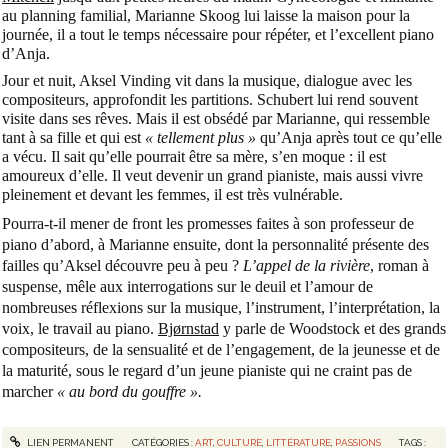
au planning familial, Marianne Skoog lui laisse la maison pour la
journée, il a tout le temps nécessaire pour répéter, et l’excellent piano
d’Anja.
Jour et nuit, Aksel Vinding vit dans la musique, dialogue avec les
compositeurs, approfondit les partitions. Schubert lui rend souvent
visite dans ses rêves. Mais il est obsédé par Marianne, qui ressemble
tant à sa fille et qui est
« tellement plus »
qu’Anja après tout ce qu’elle
a vécu. Il sait qu’elle pourrait être sa mère, s’en moque : il est
amoureux d’elle. Il veut devenir un grand pianiste, mais aussi vivre
pleinement et devant les femmes, il est très vulnérable.
Pourra-t-il mener de front les promesses faites à son professeur de
piano d’abord, à Marianne ensuite, dont la personnalité présente des
failles qu’Aksel découvre peu à peu ?
L’appel de la rivière
, roman à
suspense, mêle aux interrogations sur le deuil et l’amour de
nombreuses réflexions sur la musique, l’instrument, l’interprétation, la
voix, le travail au piano.
Bjørnstad
y parle de Woodstock et des grands
compositeurs, de la sensualité et de l’engagement, de la jeunesse et de
la maturité, sous le regard d’un jeune pianiste qui ne craint pas de
marcher
« au bord du gouffre ».
LIEN PERMANENT
CATÉGORIES :
ART
,
CULTURE
,
LITTÉRATURE
,
PASSIONS
TAGS :