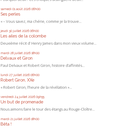
samedi 01
août 2026
06h00
Ses perles
« – Vous savez, ma chérie, comme je la trouve...
jeudi 30
juillet 2026
06h00
Les ailes de la colombe
Deuxième récit d’ Henry James dans mon vieux volume...
mardi 28
juillet 2026
18h00
Delvaux et Giron
Paul Delvaux et Robert Giron, histoire d’affinités...
lundi 27
juillet 2026
06h00
Robert Giron, XXe
« Robert Giron, l’heure de la révélation »...
vendredi 24
juillet 2026
09h55
Un but de promenade
Nous aimons faire le tour des étangs au Rouge-Cloître...
mardi 21
juillet 2026
18h00
Bêta !