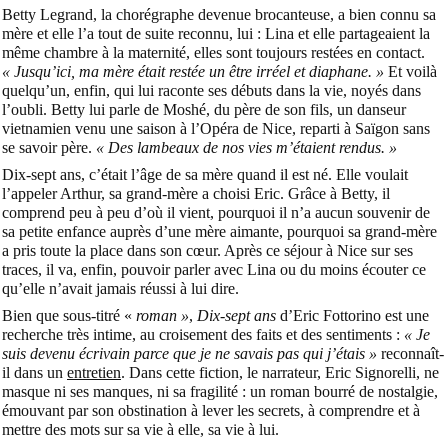
Betty Legrand, la chorégraphe devenue brocanteuse, a bien connu sa
mère et elle l’a tout de suite reconnu, lui : Lina et elle partageaient la
même chambre à la maternité, elles sont toujours restées en contact.
« Jusqu’ici, ma mère était restée un être irréel et diaphane. »
Et voilà
quelqu’un, enfin, qui lui raconte ses débuts dans la vie, noyés dans
l’oubli. Betty lui parle de Moshé, du père de son fils, un danseur
vietnamien venu une saison à l’Opéra de Nice, reparti à Saïgon sans
se savoir père.
« Des lambeaux de nos vies m’étaient rendus. »
Dix-sept ans, c’était l’âge de sa mère quand il est né. Elle voulait
l’appeler Arthur, sa grand-mère a choisi Eric. Grâce à Betty, il
comprend peu à peu d’où il vient, pourquoi il n’a aucun souvenir de
sa petite enfance auprès d’une mère aimante, pourquoi sa grand-mère
a pris toute la place dans son cœur. Après ce séjour à Nice sur ses
traces, il va, enfin, pouvoir parler avec Lina ou du moins écouter ce
qu’elle n’avait jamais réussi à lui dire.
Bien que sous-titré «
roman »
,
Dix-sept ans
d’Eric Fottorino est une
recherche très intime, au croisement des faits et des sentiments :
« Je
suis devenu écrivain parce que je ne savais pas qui j’étais »
reconnaît-
il dans un
entretien
. Dans cette fiction, le narrateur, Eric Signorelli, ne
masque ni ses manques, ni sa fragilité : un roman bourré de nostalgie,
émouvant par son obstination à lever les secrets, à comprendre et à
mettre des mots sur sa vie à elle, sa vie à lui.