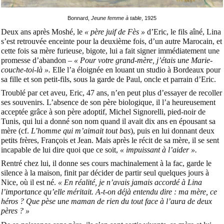
Bonnard,
Jeune femme à table
, 1925
Deux ans après Moshé, le
« père juif de Fès »
d’Eric, le fils aîné, Lina
s’est retrouvée enceinte pour la deuxième fois, d’un autre Marocain, et
cette fois sa mère furieuse, bigote, lui a fait signer immédiatement une
promesse d’abandon –
« Pour votre grand-mère, j’étais une Marie-
couche-toi-là ».
Elle l’a éloignée en louant un studio à Bordeaux pour
sa fille et son petit-fils, sous la garde de Paul, oncle et parrain d’Eric.
Troublé par cet aveu, Eric, 47 ans, n’en peut plus d’essayer de recoller
ses souvenirs. L’absence de son père biologique, il l’a heureusement
acceptée grâce à son père adoptif, Michel Signorelli, pied-noir de
Tunis, qui lui a donné son nom quand il avait dix ans en épousant sa
mère (cf.
L’homme qui m’aimait tout bas
), puis en lui donnant deux
petits frères, François et Jean. Mais après le récit de sa mère, il se sent
incapable de lui dire quoi que ce soit,
« impuissant à l’aider ».
Rentré chez lui, il donne ses cours machinalement à la fac, garde le
silence à la maison, finit par décider de partir seul quelques jours à
Nice, où il est né.
« En réalité, je n’avais jamais accordé à Lina
l’importance qu’elle méritait. A-t-on déjà entendu dire : ma mère, ce
héros ? Que pèse une maman de rien du tout face à l’aura de deux
pères ? »