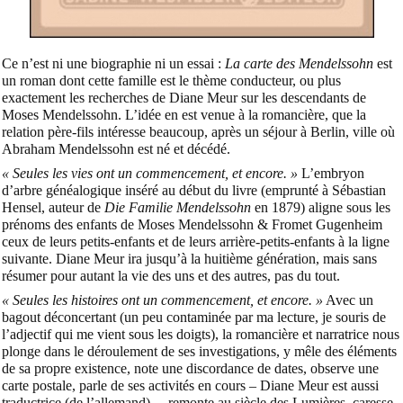
Ce n’est ni une biographie ni un essai :
La carte des Mendelssohn
est
un roman dont cette famille est le thème conducteur, ou plus
exactement les recherches de Diane Meur sur les descendants de
Moses Mendelssohn. L’idée en est venue à la romancière, que la
relation père-fils intéresse beaucoup, après un séjour à Berlin, ville où
Abraham Mendelssohn est né et décédé.
« Seules les vies ont un commencement, et encore. »
L’embryon
d’arbre généalogique inséré au début du livre (emprunté à Sébastian
Hensel, auteur de
Die Familie Mendelssohn
en 1879) aligne sous les
prénoms des enfants de Moses Mendelssohn & Fromet Gugenheim
ceux de leurs petits-enfants et de leurs arrière-petits-enfants à la ligne
suivante. Diane Meur ira jusqu’à la huitième génération, mais sans
résumer pour autant la vie des uns et des autres, pas du tout.
« Seules les histoires ont un commencement, et encore. »
Avec un
bagout déconcertant (un peu contaminée par ma lecture, je souris de
l’adjectif qui me vient sous les doigts), la romancière et narratrice nous
plonge dans le déroulement de ses investigations, y mêle des éléments
de sa propre existence, note une discordance de dates, observe une
carte postale, parle de ses activités en cours – Diane Meur est aussi
traductrice
(de l’allemand) –, remonte au siècle des Lumières, caresse