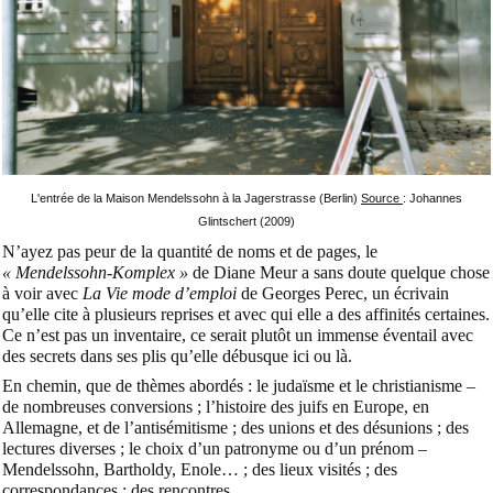
L'entrée de la Maison Mendelssohn à la Jagerstrasse (Berlin)
Source
: Johannes
Glintschert (2009)
N’ayez pas peur de la quantité de noms et de pages, le
« Mendelssohn-Komplex »
de Diane Meur a sans doute quelque chose
à voir avec
La Vie mode d’emploi
de Georges Perec, un écrivain
qu’elle cite à plusieurs reprises et avec qui elle a des affinités certaines.
Ce n’est pas un inventaire, ce serait plutôt un immense éventail avec
des secrets dans ses plis qu’elle débusque ici ou là.
En chemin, que de thèmes abordés : le judaïsme et le christianisme –
de nombreuses conversions ; l’histoire des juifs en Europe, en
Allemagne, et de l’antisémitisme ; des unions et des désunions ; des
lectures diverses ; le choix d’un patronyme ou d’un prénom –
Mendelssohn, Bartholdy, Enole… ; des lieux visités ; des
correspondances ; des rencontres.