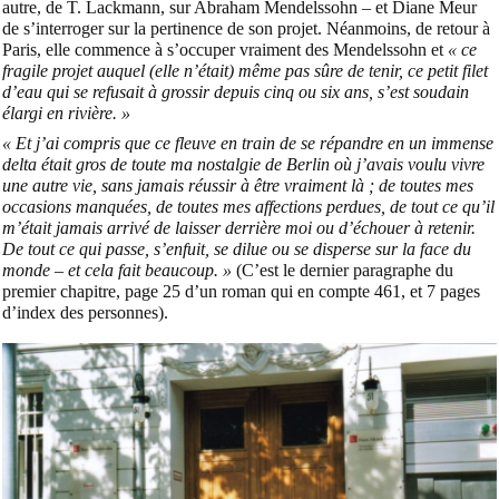
autre, de T. Lackmann, sur Abraham Mendelssohn – et Diane Meur
de s’interroger sur la pertinence de son projet. Néanmoins, de retour à
Paris, elle commence à s’occuper vraiment des Mendelssohn et
« ce
fragile projet auquel (elle n’était) même pas sûre de tenir, ce petit filet
d’eau qui se refusait à grossir depuis cinq ou six ans, s’est soudain
élargi en rivière. »
« Et j’ai compris que ce fleuve en train de se répandre en un immense
delta était gros de toute ma nostalgie de Berlin où j’avais voulu vivre
une autre vie, sans jamais réussir à être vraiment là ; de toutes mes
occasions manquées, de toutes mes affections perdues, de tout ce qu’il
m’était jamais arrivé de laisser derrière moi ou d’échouer à retenir.
De tout ce qui passe, s’enfuit, se dilue ou se disperse sur la face du
monde – et cela fait beaucoup. »
(C’est le dernier paragraphe du
premier chapitre, page 25 d’un roman qui en compte 461, et 7 pages
d’index des personnes).