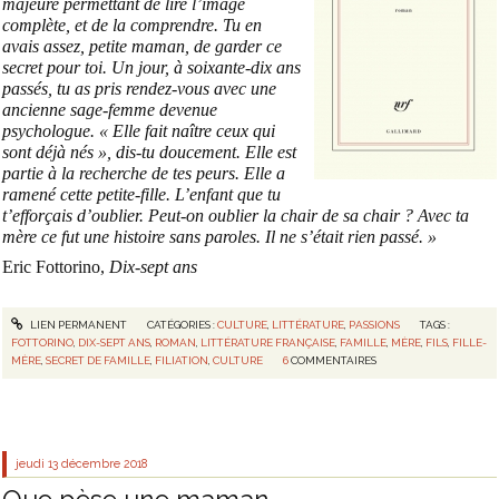
majeure permettant de lire l’image
complète, et de la comprendre. Tu en
avais assez, petite maman, de garder ce
secret pour toi. Un jour, à soixante-dix ans
passés, tu as pris rendez-vous avec une
ancienne sage-femme devenue
psychologue. « Elle fait naître ceux qui
sont déjà nés », dis-tu doucement. Elle est
partie à la recherche de tes peurs. Elle a
ramené cette petite-fille. L’enfant que tu
t’efforçais d’oublier. Peut-on oublier la chair de sa chair ? Avec ta
mère ce fut une histoire sans paroles. Il ne s’était rien passé. »
Eric Fottorino,
Dix-sept ans
LIEN PERMANENT
CATÉGORIES :
CULTURE
,
LITTÉRATURE
,
PASSIONS
TAGS :
FOTTORINO
,
DIX-SEPT ANS
,
ROMAN
,
LITTÉRATURE FRANÇAISE
,
FAMILLE
,
MÈRE
,
FILS
,
FILLE-
MÈRE
,
SECRET DE FAMILLE
,
FILIATION
,
CULTURE
6
COMMENTAIRES
jeudi 13
décembre 2018