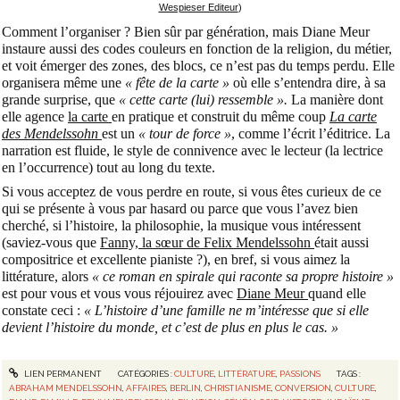
Wespieser Editeur
)
Comment l’organiser ? Bien sûr par génération, mais Diane Meur
instaure aussi des codes couleurs en fonction de la religion, du métier,
et voit émerger des zones, des blocs, ce n’est pas du temps perdu. Elle
organisera même une
« fête de la carte »
où elle s’entendra dire, à sa
grande surprise, que
« cette carte (lui) ressemble ».
La manière dont
elle agence
la carte
en pratique et construit du même coup
La carte
des Mendelssohn
est un
« tour de force »
, comme l’écrit l’éditrice. La
narration est fluide, le style de connivence avec le lecteur (la lectrice
en l’occurrence) tout au long du texte.
Si vous acceptez de vous perdre en route, si vous êtes curieux de ce
qui se présente à vous par hasard ou parce que vous l’avez bien
cherché, si l’histoire, la philosophie, la musique vous intéressent
(saviez-vous que
Fanny, la sœur de Felix Mendelssohn
était aussi
compositrice et excellente pianiste ?), en bref, si vous aimez la
littérature, alors
« ce roman en spirale qui raconte sa propre histoire »
est pour vous et vous vous réjouirez avec
Diane Meur
quand elle
constate ceci :
« L’histoire d’une famille ne m’intéresse que si elle
devient l’histoire du monde, et c’est de plus en plus le cas. »
LIEN PERMANENT
CATÉGORIES :
CULTURE
,
LITTÉRATURE
,
PASSIONS
TAGS :
ABRAHAM MENDELSSOHN
,
AFFAIRES
,
BERLIN
,
CHRISTIANISME
,
CONVERSION
,
CULTURE
,