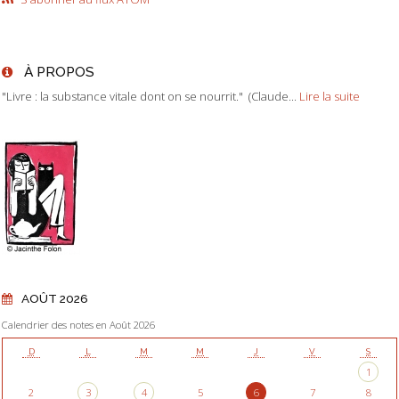
À PROPOS
"Livre : la substance vitale dont on se nourrit." (Claude...
Lire la suite
AOÛT 2026
Calendrier des notes en Août 2026
D
L
M
M
J
V
S
1
2
3
4
5
6
7
8