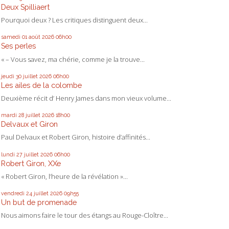
Deux Spilliaert
Pourquoi deux ? Les critiques distinguent deux...
samedi 01
août 2026
06h00
Ses perles
« – Vous savez, ma chérie, comme je la trouve...
jeudi 30
juillet 2026
06h00
Les ailes de la colombe
Deuxième récit d’ Henry James dans mon vieux volume...
mardi 28
juillet 2026
18h00
Delvaux et Giron
Paul Delvaux et Robert Giron, histoire d’affinités...
lundi 27
juillet 2026
06h00
Robert Giron, XXe
« Robert Giron, l’heure de la révélation »...
vendredi 24
juillet 2026
09h55
Un but de promenade
Nous aimons faire le tour des étangs au Rouge-Cloître...