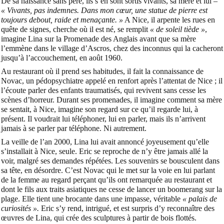
De sa naissance sans père, ils s’en sont sortis vivants, sa mère et lui –
« Vivants, pas indemnes. Dans mon cœur, une statue de pierre est
toujours debout, raide et menaçante. »
A Nice, il arpente les rues en
quête de signes, cherche où il est né, se remplit
« de soleil tiède »
,
imagine Lina sur la Promenade des Anglais avant que sa mère
l’emmène dans le village d’Ascros, chez des inconnus qui la cacheront
jusqu’à l’accouchement, en août 1960.
Au restaurant où il prend ses habitudes, il fait la connaissance de
Novac, un pédopsychiatre appelé en renfort après l’attentat de Nice ; il
l’écoute parler des enfants traumatisés, qui revivent sans cesse les
scènes d’horreur. Durant ses promenades, il imagine comment sa mère
se sentait, à Nice, imagine son regard sur ce qu’il regarde lui, à
présent. Il voudrait lui téléphoner, lui en parler, mais ils n’arrivent
jamais à se parler par téléphone. Ni autrement.
La veille de l’an 2000, Lina lui avait annoncé joyeusement qu’elle
s’installait à Nice, seule. Eric se reproche de n’y être jamais allé la
voir, malgré ses demandes répétées. Les souvenirs se bousculent dans
sa tête, en désordre. C’est Novac qui le met sur la voie en lui parlant
de la femme au regard perçant qu’ils ont remarquée au restaurant et
dont le fils aux traits asiatiques ne cesse de lancer un boomerang sur la
plage. Elle tient une brocante dans une impasse, véritable
« palais de
curiosités ».
Eric s’y rend, intrigué, et est surpris d’y reconnaître des
œuvres de Lina, qui crée des sculptures à partir de bois flottés.