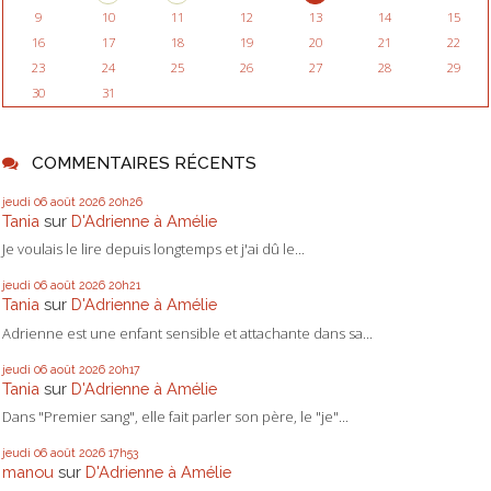
9
10
11
12
13
14
15
16
17
18
19
20
21
22
23
24
25
26
27
28
29
30
31
COMMENTAIRES RÉCENTS
jeudi 06
août 2026
20h26
Tania
sur
D'Adrienne à Amélie
Je voulais le lire depuis longtemps et j'ai dû le...
jeudi 06
août 2026
20h21
Tania
sur
D'Adrienne à Amélie
Adrienne est une enfant sensible et attachante dans sa...
jeudi 06
août 2026
20h17
Tania
sur
D'Adrienne à Amélie
Dans "Premier sang", elle fait parler son père, le "je"...
jeudi 06
août 2026
17h53
manou
sur
D'Adrienne à Amélie