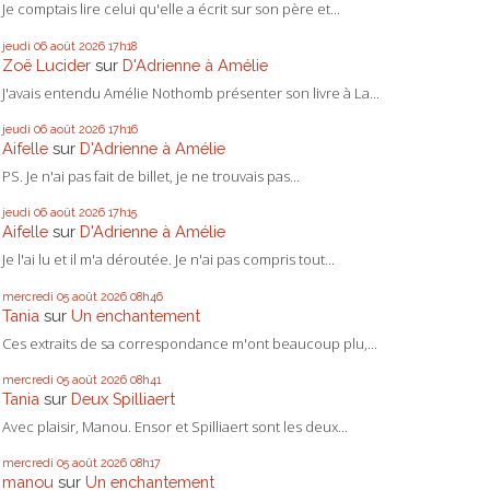
Je comptais lire celui qu'elle a écrit sur son père et...
jeudi 06
août 2026
17h18
Zoë Lucider
sur
D'Adrienne à Amélie
J'avais entendu Amélie Nothomb présenter son livre à La...
jeudi 06
août 2026
17h16
Aifelle
sur
D'Adrienne à Amélie
PS. Je n'ai pas fait de billet, je ne trouvais pas...
jeudi 06
août 2026
17h15
Aifelle
sur
D'Adrienne à Amélie
Je l'ai lu et il m'a déroutée. Je n'ai pas compris tout...
mercredi 05
août 2026
08h46
Tania
sur
Un enchantement
Ces extraits de sa correspondance m'ont beaucoup plu,...
mercredi 05
août 2026
08h41
Tania
sur
Deux Spilliaert
Avec plaisir, Manou. Ensor et Spilliaert sont les deux...
mercredi 05
août 2026
08h17
manou
sur
Un enchantement