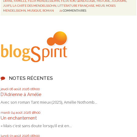
DIANE
,
FAMILLE
,
FELIX MENDELSSOHN
,
FILIATION
,
GÉNÉALOGIE
,
HISTOIRE
,
JUDAÏSME
,
JUIFS
,
LA CARTE DES MENDELSSOHN
,
LITTÉRATURE FRANÇAISE
,
MEUR
,
MOSES
MENDELSSOHN
,
MUSIQUE
,
ROMAN
21
COMMENTAIRES
NOTES RÉCENTES
jeudi 06
août 2026
06h00
D'Adrienne à Amélie
Avec son roman Tant mieux (2025), Amélie Nothomb...
mardi 04
août 2026
18h00
Un enchantement
« Mais c’est sans doute lorsqu’il est en...
lundi 03
août 2026
06h00