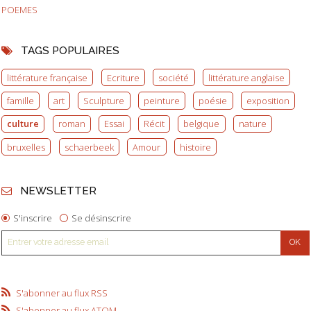
POEMES
TAGS POPULAIRES
littérature française
Ecriture
société
littérature anglaise
famille
art
Sculpture
peinture
poésie
exposition
culture
roman
Essai
Récit
belgique
nature
bruxelles
schaerbeek
Amour
histoire
NEWSLETTER
S'inscrire
Se désinscrire
S'abonner au flux RSS
S'abonner au flux ATOM