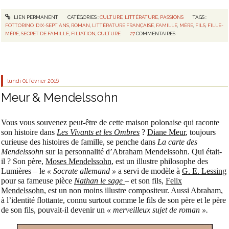
LIEN PERMANENT
CATÉGORIES :
CULTURE
,
LITTÉRATURE
,
PASSIONS
TAGS :
FOTTORINO
,
DIX-SEPT ANS
,
ROMAN
,
LITTÉRATURE FRANÇAISE
,
FAMILLE
,
MÈRE
,
FILS
,
FILLE-
MÈRE
,
SECRET DE FAMILLE
,
FILIATION
,
CULTURE
27
COMMENTAIRES
lundi 01
février 2016
Meur & Mendelssohn
Vous vous souvenez peut-être de cette maison polonaise qui raconte
son histoire dans
Les Vivants et les Ombres
?
Diane Meur
, toujours
curieuse des histoires de famille, se penche dans
La carte des
Mendelssohn
sur la personnalité d’Abraham Mendelssohn. Qui était-
il ? Son père,
Moses Mendelssohn
, est un illustre philosophe des
Lumières – le
« Socrate allemand »
a servi de modèle à
G. E. Lessing
pour sa fameuse pièce
Nathan le sage
– et son fils,
Felix
Mendelssohn
, est un non moins illustre compositeur. Aussi Abraham,
à l’identité flottante, connu surtout comme le fils de son père et le père
de son fils, pouvait-il devenir un
« merveilleux sujet de roman ».