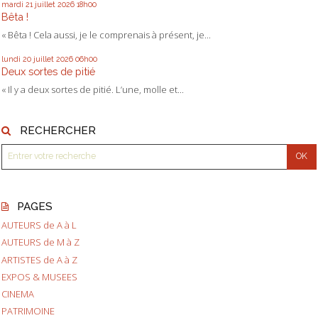
mardi 21
juillet 2026
18h00
Bêta !
« Bêta ! Cela aussi, je le comprenais à présent, je...
lundi 20
juillet 2026
06h00
Deux sortes de pitié
« Il y a deux sortes de pitié. L’une, molle et...
RECHERCHER
PAGES
AUTEURS de A à L
AUTEURS de M à Z
ARTISTES de A à Z
EXPOS & MUSEES
CINEMA
PATRIMOINE