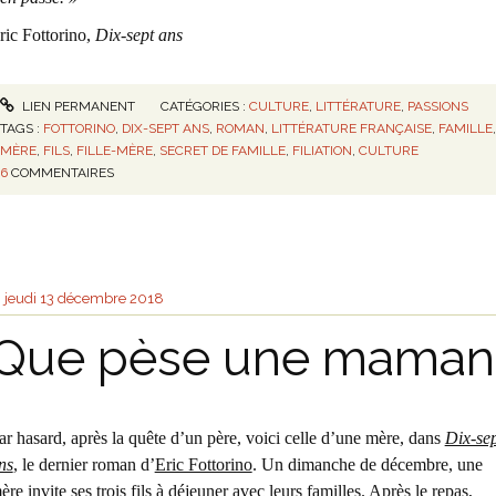
ric Fottorino,
Dix-sept ans
LIEN PERMANENT
CATÉGORIES :
CULTURE
,
LITTÉRATURE
,
PASSIONS
TAGS :
FOTTORINO
,
DIX-SEPT ANS
,
ROMAN
,
LITTÉRATURE FRANÇAISE
,
FAMILLE
,
MÈRE
,
FILS
,
FILLE-MÈRE
,
SECRET DE FAMILLE
,
FILIATION
,
CULTURE
6
COMMENTAIRES
jeudi 13
décembre 2018
Que pèse une maman
ar hasard, après la quête d’un père, voici celle d’une mère, dans
Dix-se
ns
, le dernier roman d’
Eric Fottorino
. Un dimanche de décembre, une
ère invite ses trois fils à déjeuner avec leurs familles. Après le repas,