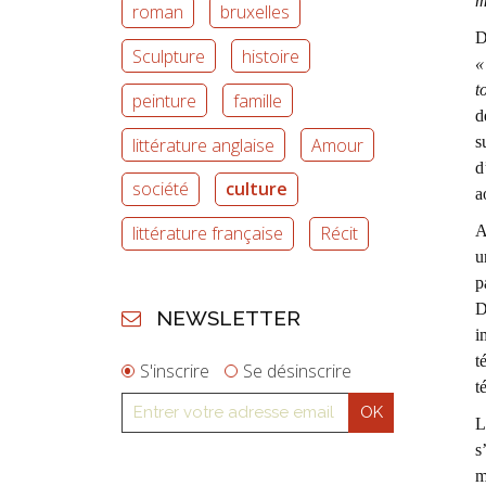
m
roman
bruxelles
D
Sculpture
histoire
«
t
peinture
famille
d
s
littérature anglaise
Amour
d
société
culture
a
A
littérature française
Récit
u
p
D
NEWSLETTER
i
t
S'inscrire
Se désinscrire
t
L
s
m