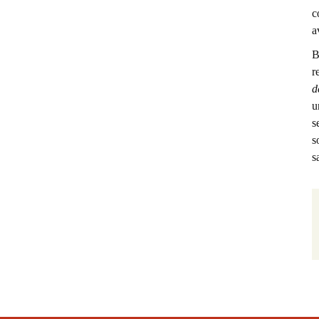
c
a
B
r
d
u
s
s
s