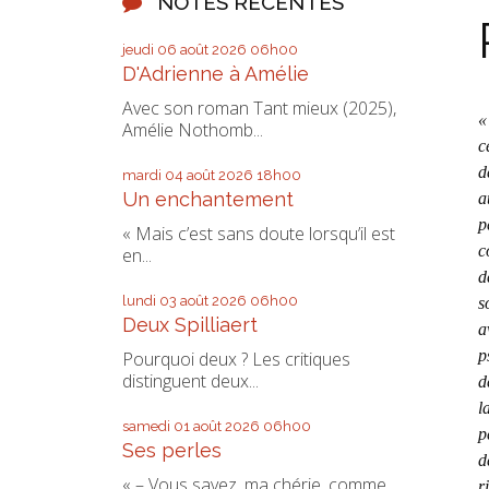
NOTES RÉCENTES
jeudi 06
août 2026
06h00
D'Adrienne à Amélie
Avec son roman Tant mieux (2025),
«
Amélie Nothomb...
c
d
mardi 04
août 2026
18h00
Un enchantement
a
p
« Mais c’est sans doute lorsqu’il est
c
en...
d
lundi 03
août 2026
06h00
s
Deux Spilliaert
a
p
Pourquoi deux ? Les critiques
distinguent deux...
d
l
samedi 01
août 2026
06h00
p
Ses perles
d
« – Vous savez, ma chérie, comme
r