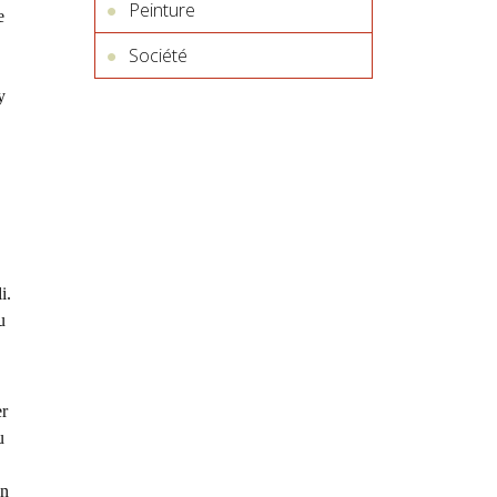
Peinture
e
Société
y
i.
u
er
u
on