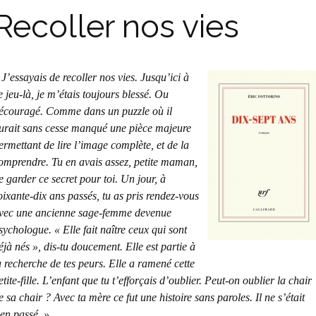
Recoller nos vies
 J’essayais de recoller nos vies. Jusqu’ici à
e jeu-là, je m’étais toujours blessé. Ou
écouragé. Comme dans un puzzle où il
urait sans cesse manqué une pièce majeure
ermettant de lire l’image complète, et de la
omprendre. Tu en avais assez, petite maman,
e garder ce secret pour toi. Un jour, à
oixante-dix ans passés, tu as pris rendez-vous
vec une ancienne sage-femme devenue
sychologue. « Elle fait naître ceux qui sont
éjà nés », dis-tu doucement. Elle est partie à
a recherche de tes peurs. Elle a ramené cette
etite-fille. L’enfant que tu t’efforçais d’oublier. Peut-on oublier la chair
e sa chair ? Avec ta mère ce fut une histoire sans paroles. Il ne s’était
ien passé. »