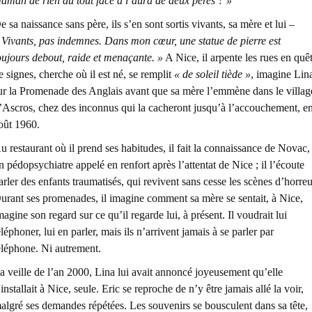
aman de rien du tout face à l’aura de deux pères ? »
e sa naissance sans père, ils s’en sont sortis vivants, sa mère et lui –
 Vivants, pas indemnes. Dans mon cœur, une statue de pierre est
oujours debout, raide et menaçante. »
A Nice, il arpente les rues en quê
e signes, cherche où il est né, se remplit
« de soleil tiède »
, imagine Lin
ur la Promenade des Anglais avant que sa mère l’emmène dans le villag
’Ascros, chez des inconnus qui la cacheront jusqu’à l’accouchement, e
oût 1960.
u restaurant où il prend ses habitudes, il fait la connaissance de Novac,
n pédopsychiatre appelé en renfort après l’attentat de Nice ; il l’écoute
arler des enfants traumatisés, qui revivent sans cesse les scènes d’horreu
urant ses promenades, il imagine comment sa mère se sentait, à Nice,
magine son regard sur ce qu’il regarde lui, à présent. Il voudrait lui
éléphoner, lui en parler, mais ils n’arrivent jamais à se parler par
éléphone. Ni autrement.
a veille de l’an 2000, Lina lui avait annoncé joyeusement qu’elle
’installait à Nice, seule. Eric se reproche de n’y être jamais allé la voir,
algré ses demandes répétées. Les souvenirs se bousculent dans sa tête,