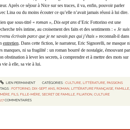
œur. Après ce séjour à Nice sur ses traces, il va, enfin, pouvoir parler
vec Lina ou du moins écouter ce qu’elle n’avait jamais réussi à lui dire.
ien que sous-titré «
roman »
,
Dix-sept ans
d’Eric Fottorino est une
echerche très intime, au croisement des faits et des sentiments :
« Je suis
evenu écrivain parce que je ne savais pas qui j’étais »
reconnaît-il dans
n
entretien
. Dans cette fiction, le narrateur, Eric Signorelli, ne masque n
es manques, ni sa fragilité : un roman bourré de nostalgie, émouvant par
on obstination à lever les secrets, à comprendre et à mettre des mots sur
a vie à elle, sa vie à lui.
LIEN PERMANENT
CATÉGORIES :
CULTURE
,
LITTÉRATURE
,
PASSIONS
TAGS :
FOTTORINO
,
DIX-SEPT ANS
,
ROMAN
,
LITTÉRATURE FRANÇAISE
,
FAMILLE
,
MÈRE
,
FILS
,
FILLE-MÈRE
,
SECRET DE FAMILLE
,
FILIATION
,
CULTURE
27
COMMENTAIRES