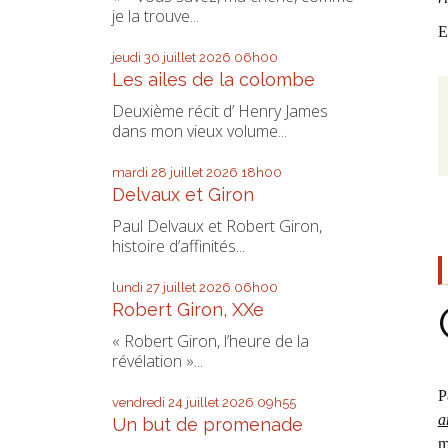
je la trouve...
E
jeudi 30
juillet 2026
06h00
Les ailes de la colombe
Deuxième récit d’ Henry James
dans mon vieux volume...
mardi 28
juillet 2026
18h00
Delvaux et Giron
Paul Delvaux et Robert Giron,
histoire d’affinités...
lundi 27
juillet 2026
06h00
Robert Giron, XXe
« Robert Giron, l’heure de la
révélation »...
P
vendredi 24
juillet 2026
09h55
a
Un but de promenade
m