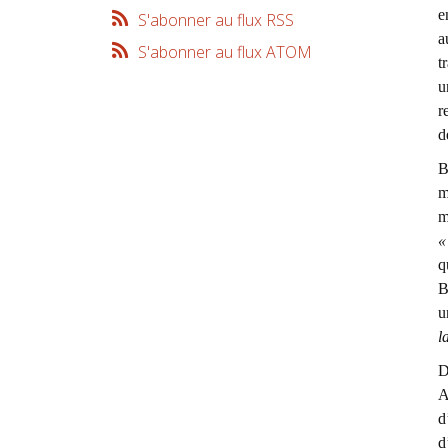
e
S'abonner au flux RSS
a
S'abonner au flux ATOM
t
u
r
d
B
m
m
«
q
B
u
l
D
A
d
d