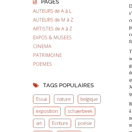
PAGES
D
AUTEURS de A à L
s
AUTEURS de M à Z
c
p
ARTISTES de A à Z
c
EXPOS & MUSEES
f
CINEMA
T
PATRIMOINE
s
POEMES
g
d
q
TAGS POPULAIRES
J
q
Essai
nature
belgique
R
exposition
schaerbeek
à
n
art
Ecriture
poésie
m