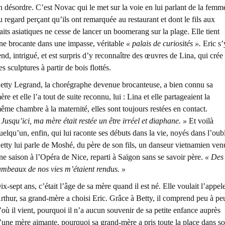
n désordre. C’est Novac qui le met sur la voie en lui parlant de la femm
u regard perçant qu’ils ont remarquée au restaurant et dont le fils aux
raits asiatiques ne cesse de lancer un boomerang sur la plage. Elle tient
ne brocante dans une impasse, véritable
« palais de curiosités ».
Eric s’
end, intrigué, et est surpris d’y reconnaître des œuvres de Lina, qui crée
es sculptures à partir de bois flottés.
etty Legrand, la chorégraphe devenue brocanteuse, a bien connu sa
ère et elle l’a tout de suite reconnu, lui : Lina et elle partageaient la
ême chambre à la maternité, elles sont toujours restées en contact.
 Jusqu’ici, ma mère était restée un être irréel et diaphane. »
Et voilà
uelqu’un, enfin, qui lui raconte ses débuts dans la vie, noyés dans l’oubl
etty lui parle de Moshé, du père de son fils, un danseur vietnamien ven
ne saison à l’Opéra de Nice, reparti à Saïgon sans se savoir père.
« Des
ambeaux de nos vies m’étaient rendus. »
ix-sept ans, c’était l’âge de sa mère quand il est né. Elle voulait l’appel
rthur, sa grand-mère a choisi Eric. Grâce à Betty, il comprend peu à pe
’où il vient, pourquoi il n’a aucun souvenir de sa petite enfance auprès
’une mère aimante, pourquoi sa grand-mère a pris toute la place dans s