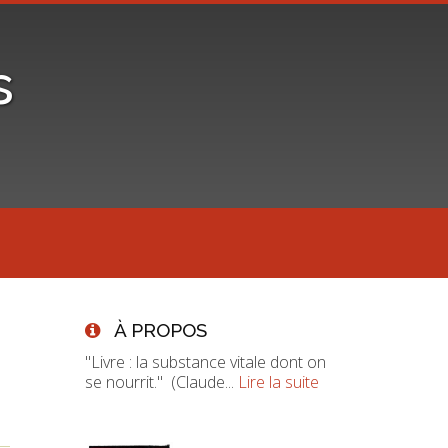
s
À PROPOS
"Livre : la substance vitale dont on
se nourrit." (Claude...
Lire la suite