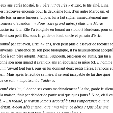
eux ans après Moshé, le
« père juif de Fès »
d’Eric, le fils aîné, Lina
’est retrouvée enceinte pour la deuxième fois, d’un autre Marocain, et
ette fois sa mère furieuse, bigote, lui a fait signer immédiatement une
romesse d’abandon –
« Pour votre grand-mère, j’étais une Marie-
ouche-toi-là ».
Elle l’a éloignée en louant un studio à Bordeaux pour sa
ille et son petit-fils, sous la garde de Paul, oncle et parrain d’Eric.
roublé par cet aveu, Eric, 47 ans, n’en peut plus d’essayer de recoller s
ouvenirs. L’absence de son père biologique, il l’a heureusement accepté
râce à son père adoptif, Michel Signorelli, pied-noir de Tunis, qui lui a
onné son nom quand il avait dix ans en épousant sa mère (cf.
L’homme
ui m’aimait tout bas
), puis en lui donnant deux petits frères, François et
ean. Mais après le récit de sa mère, il se sent incapable de lui dire quoi
ue ce soit,
« impuissant à l’aider ».
entré chez lui, il donne ses cours machinalement à la fac, garde le silen
 la maison, finit par décider de partir seul quelques jours à Nice, où il es
é.
« En réalité, je n’avais jamais accordé à Lina l’importance qu’elle
éritait. A-t-on déjà entendu dire : ma mère, ce héros ? Que pèse une