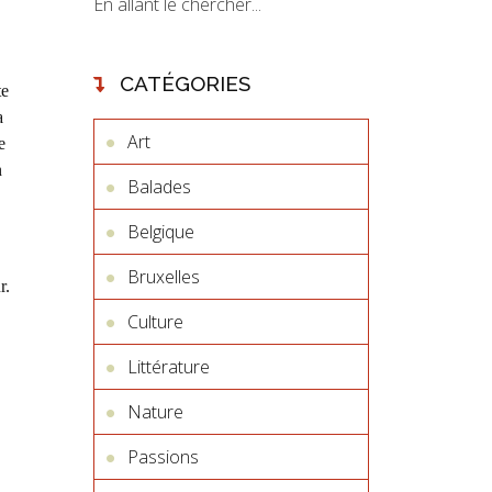
En allant le chercher...
CATÉGORIES
te
a
Art
e
n
Balades
Belgique
Bruxelles
r.
Culture
Littérature
Nature
Passions