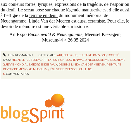
aux couleurs fortes, lyriques, expressions de la tragédie, de l’espoir ou
du deuil.
Le sceau posé sur chaque légende manuscrite est d’elle aussi,
à l’effigie de la
femme en deuil
du monument mémorial de
Neuengamme
. Linda
Van der Meeren
est aussi céramiste.
Pour elle, le
devoir de mémoire est une véritable « mission ».
Art Expo
Buchenwald & Neuengamme
, Meensel-Kiezegem,
Museum44 > 26.05.2024
LIEN PERMANENT
CATÉGORIES :
ART
,
BELGIQUE
,
CULTURE
,
PASSIONS
,
SOCIÉTÉ
TAGS :
MEENSEL-KIEZEGEM
,
ART
,
EXPOSITION
,
BUCHENWALD
,
NEUENGAMME
,
DEUXIÈME
GUERRE MONDIALE
,
GEORGES DESPAUX
,
DESSINS
,
LINDA VAN DER MEEREN
,
PEINTURE
,
DEVOIR DE MÉMOIRE
,
MUSEUM44
,
ÉGLISE DE MEENSEL
,
CULTURE
14
COMMENTAIRES