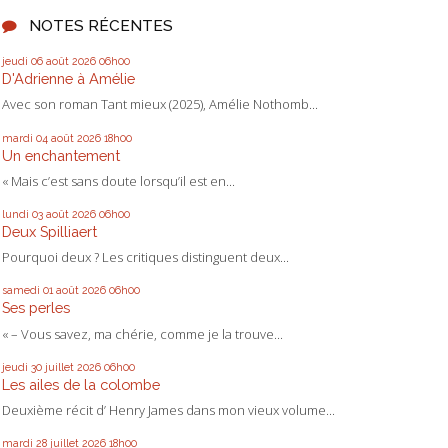
NOTES RÉCENTES
jeudi 06
août 2026
06h00
D'Adrienne à Amélie
Avec son roman Tant mieux (2025), Amélie Nothomb...
mardi 04
août 2026
18h00
Un enchantement
« Mais c’est sans doute lorsqu’il est en...
lundi 03
août 2026
06h00
Deux Spilliaert
Pourquoi deux ? Les critiques distinguent deux...
samedi 01
août 2026
06h00
Ses perles
« – Vous savez, ma chérie, comme je la trouve...
jeudi 30
juillet 2026
06h00
Les ailes de la colombe
Deuxième récit d’ Henry James dans mon vieux volume...
mardi 28
juillet 2026
18h00