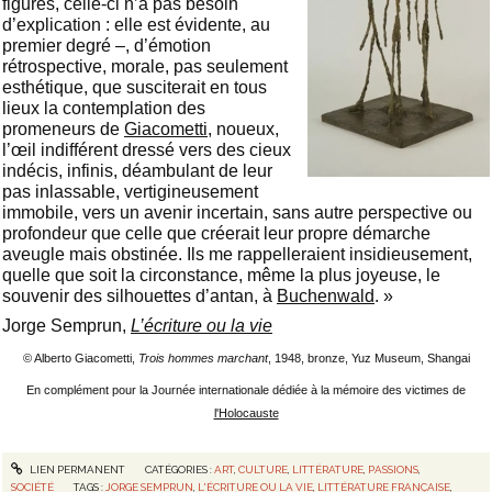
figures, celle-ci n’a pas besoin
d’explication : elle est évidente, au
premier degré –, d’émotion
rétrospective, morale, pas seulement
esthétique, que susciterait en tous
lieux la contemplation des
promeneurs de
Giacometti
, noueux,
l’œil indifférent dressé vers des cieux
indécis, infinis, déambulant de leur
pas inlassable, vertigineusement
immobile, vers un avenir incertain, sans autre perspective ou
profondeur que celle que créerait leur propre démarche
aveugle mais obstinée. Ils me rappelleraient insidieusement,
quelle que soit la circonstance, même la plus joyeuse, le
souvenir des silhouettes d’antan, à
Buchenwald
. »
Jorge Semprun,
L’écriture ou la vie
© Alberto Giacometti,
Trois hommes marchant
, 1948, bronze, Yuz Museum, Shangai
En complément pour la
Journée internationale dédiée à la mémoire des victimes de
l'Holocauste
LIEN PERMANENT
CATÉGORIES :
ART
,
CULTURE
,
LITTÉRATURE
,
PASSIONS
,
SOCIÉTÉ
TAGS :
JORGE SEMPRUN
,
L'ÉCRITURE OU LA VIE
,
LITTÉRATURE FRANÇAISE
,