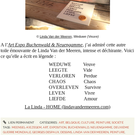
©
Linda Van der Meeren
,
Weduwe (Veuve)
A l’
Art Expo Buchenwald & Neuengamme
, j’ai admiré cette autre
toile émouvante de Linda Van der Meeren, intense et déchirante.
Voici
ce qu’elle a écrit en légende :
WEDUWE Veuve
LEEGTE Vide
VERLOREN Perdue
CHAOS Chaos
OVERLEVEN Survivre
LEVEN Vivre
LIEFDE Amour
La Linda - HOME (lindavandermeeren.com)
LIEN PERMANENT
CATÉGORIES :
ART
,
BELGIQUE
,
CULTURE
,
PEINTURE
,
SOCIÉTÉ
TAGS :
MEENSEL-KIEZEGEM
,
ART
,
EXPOSITION
,
BUCHENWALD
,
NEUENGAMME
,
DEUXIÈME
GUERRE MONDIALE
,
GEORGES DESPAUX
,
DESSINS
,
LINDA VAN DER MEEREN
,
PEINTURE
,