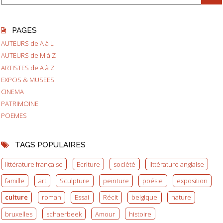
PAGES
AUTEURS de A à L
AUTEURS de M à Z
ARTISTES de A à Z
EXPOS & MUSEES
CINEMA
PATRIMOINE
POEMES
TAGS POPULAIRES
littérature française
Ecriture
société
littérature anglaise
famille
art
Sculpture
peinture
poésie
exposition
culture
roman
Essai
Récit
belgique
nature
bruxelles
schaerbeek
Amour
histoire