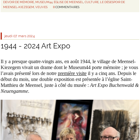
DEVOIR DE MÉMOIRE
,
MUSEUM44
,
ÉGLISE DE MEENSEL
,
CULTURE
,
LE DÉSESPOIR DE
MEENSEL-KIEZEGEM
,
VEUVES
8
COMMENTAIRES
jeudi 07
mars 2024
1944 - 2024 Art Expo
Il y a presque quatre-vingts ans, en août 1944, le village de Meensel-
Kiezegem vivait un drame dont le Museum44 porte mémoire ; je vous
l’avais présenté lors de notre
première visite
il y a cinq ans. Depuis le
début du mois, une double exposition est présentée à l’église Saint-
Matthieu de Meensel, juste à côté du musée :
Art Expo Buchenwald &
Neuengamme.