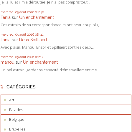
Je l'ai lu et il m'a déroutée. Je n'ai pas compris tout...
mercredi 05
août 2026
08h46
Tania
sur
Un enchantement
Ces extraits de sa correspondance m'ont beaucoup plu,...
mercredi 05
août 2026
08h41
Tania
sur
Deux Spilliaert
Avec plaisir, Manou. Ensor et Spilliaert sont les deux...
mercredi 05
août 2026
08h17
manou
sur
Un enchantement
Un bel extrait...garder sa capacité d'émerveillement me...
CATÉGORIES
Art
Balades
Belgique
Bruxelles