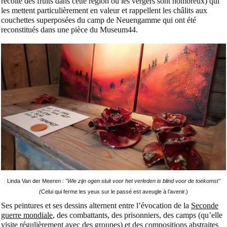
récolte des fruits dans cette région où les vergers sont nombreux) qui
les mettent particulièrement en valeur et rappellent les châlits aux
couchettes superposées du camp de Neuengamme qui ont été
reconstitués dans une pièce du Museum44.
Linda Van der Meeren :
"Wie zijn ogen sluit voor het verleden is blind voor de toekomst"
(
Celui qui ferme les yeux sur le passé est aveugle à l’avenir.)
Ses peintures et ses dessins alternent entre l’évocation de la
Seconde
guerre mondiale
, des combattants, des prisonniers, des camps (qu’elle
visite régulièrement avec des groupes) et des compositions abstraites