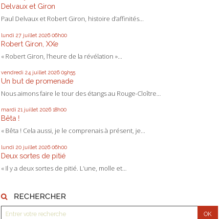
Delvaux et Giron
Paul Delvaux et Robert Giron, histoire d’affinités...
lundi 27
juillet 2026
06h00
Robert Giron, XXe
« Robert Giron, l’heure de la révélation »...
vendredi 24
juillet 2026
09h55
Un but de promenade
Nous aimons faire le tour des étangs au Rouge-Cloître...
mardi 21
juillet 2026
18h00
Bêta !
« Bêta ! Cela aussi, je le comprenais à présent, je...
lundi 20
juillet 2026
06h00
Deux sortes de pitié
« Il y a deux sortes de pitié. L’une, molle et...
RECHERCHER