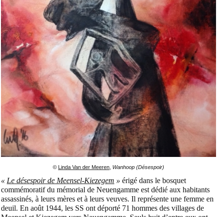
©
Linda Van der Meeren
,
Wanhoop (Désespoir)
«
Le désespoir de Meensel-Kiezegem
»
érigé dans le bosquet
commémoratif du mémorial de Neuengamme est dédié aux habitants
assassinés, à leurs mères et à leurs veuves. Il représente une femme en
deuil. En août 1944, les SS ont déporté 71 hommes des villages de