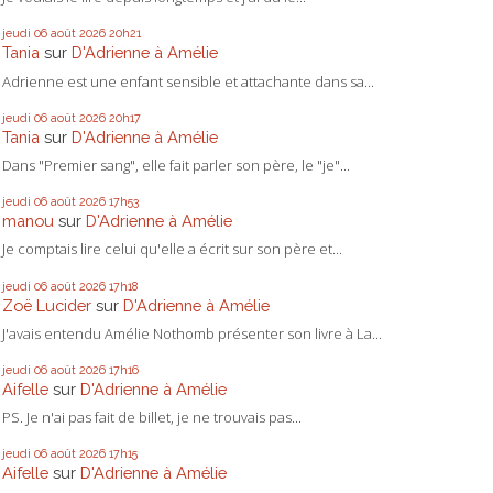
jeudi 06
août 2026
20h21
Tania
sur
D'Adrienne à Amélie
Adrienne est une enfant sensible et attachante dans sa...
jeudi 06
août 2026
20h17
Tania
sur
D'Adrienne à Amélie
Dans "Premier sang", elle fait parler son père, le "je"...
jeudi 06
août 2026
17h53
manou
sur
D'Adrienne à Amélie
Je comptais lire celui qu'elle a écrit sur son père et...
jeudi 06
août 2026
17h18
Zoë Lucider
sur
D'Adrienne à Amélie
J'avais entendu Amélie Nothomb présenter son livre à La...
jeudi 06
août 2026
17h16
Aifelle
sur
D'Adrienne à Amélie
PS. Je n'ai pas fait de billet, je ne trouvais pas...
jeudi 06
août 2026
17h15
Aifelle
sur
D'Adrienne à Amélie