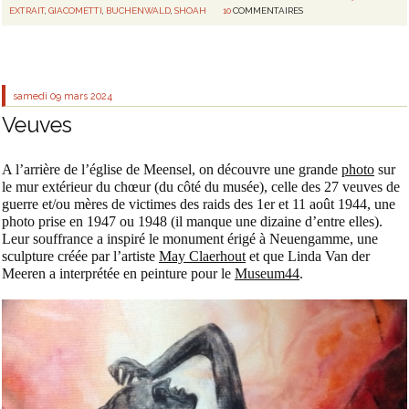
EXTRAIT
,
GIACOMETTI
,
BUCHENWALD
,
SHOAH
10
COMMENTAIRES
samedi 09
mars 2024
Veuves
A l’arrière de l’église de Meensel, on découvre une grande
photo
sur
le mur extérieur du chœur (du côté du musée), celle des 27 veuves de
guerre et/ou mères de victimes des raids des 1er et 11 août 1944, une
photo prise en 1947 ou 1948 (il manque une dizaine d’entre elles).
Leur souffrance a inspiré le monument érigé à Neuengamme, une
sculpture créée par l’artiste
May Claerhout
et que Linda Van der
Meeren a interprétée en peinture pour le
Museum44
.