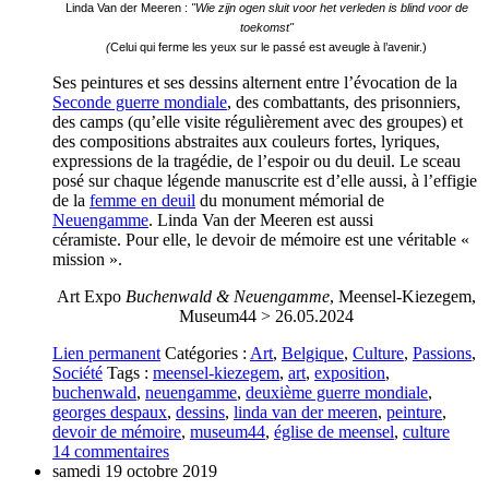
Linda Van der Meeren :
"Wie zijn ogen sluit voor het verleden is blind voor de
toekomst"
(
Celui qui ferme les yeux sur le passé est aveugle à l’avenir.)
Ses peintures et ses dessins alternent entre l’évocation de la
Seconde guerre mondiale
, des combattants, des prisonniers,
des camps (qu’elle visite régulièrement avec des groupes) et
des compositions abstraites aux couleurs fortes, lyriques,
expressions de la tragédie, de l’espoir ou du deuil.
Le sceau
posé sur chaque légende manuscrite est d’elle aussi, à l’effigie
de la
femme en deuil
du monument mémorial de
Neuengamme
. Linda
Van der Meeren
est aussi
céramiste.
Pour elle, le devoir de mémoire est une véritable «
mission ».
Art Expo
Buchenwald & Neuengamme
, Meensel-Kiezegem,
Museum44 > 26.05.2024
Lien permanent
Catégories :
Art
,
Belgique
,
Culture
,
Passions
,
Société
Tags :
meensel-kiezegem
,
art
,
exposition
,
buchenwald
,
neuengamme
,
deuxième guerre mondiale
,
georges despaux
,
dessins
,
linda van der meeren
,
peinture
,
devoir de mémoire
,
museum44
,
église de meensel
,
culture
14
commentaires
samedi 19
octobre 2019