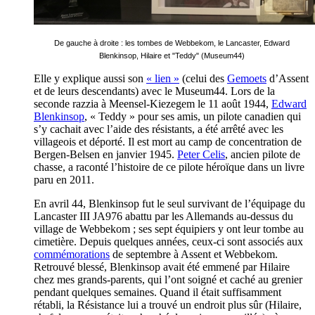
De gauche à droite : les tombes de Webbekom, le Lancaster, Edward
Blenkinsop, Hilaire et "Teddy" (Museum44)
Elle y explique aussi son
« lien »
(celui des
Gemoets
d’Assent
et de leurs descendants) avec le Museum44. Lors de la
seconde razzia à Meensel-Kiezegem le 11 août 1944,
Edward
Blenkinsop
, « Teddy » pour ses amis, un pilote canadien qui
s’y cachait avec l
’
aide des résistants, a été arrêté avec les
villageois et déporté. Il est mort au camp de concentration de
Bergen-Belsen en janvier 1945.
Peter Celis
, ancien pilote de
chasse, a raconté l’histoire de ce pilote héroïque dans
un livre
paru en 2011.
En avril 44, Blenkinsop fut le seul survivant de l’équipage du
Lancaster III JA976 abattu par les Allemands au-dessus du
village de Webbekom ; ses sept équipiers y ont leur tombe au
cimetière. Depuis quelques années, ceux-ci sont associés aux
commémorations
de septembre à Assent et Webbekom.
Retrouvé blessé, Blenkinsop avait été emmené par Hilaire
chez mes grands-parents, qui l’ont soigné et caché au grenier
pendant quelques semaines. Quand il était suffisamment
rétabli, la Résistance lui a trouvé un endroit plus sûr (Hilaire,