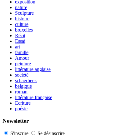
exposition
nature
Sculpture
histoire
culture
bruxelles
Récit
Essai
art
famille
Amour
peinture
littérature anglaise
société
schaerbeek
belgique
roman
littérature française
Ecriture
poésie
Newsletter
S'inscrire
Se désinscrire