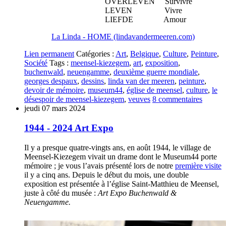
OVERLEVEN Survivre
LEVEN Vivre
LIEFDE Amour
La Linda - HOME (lindavandermeeren.com)
Lien permanent
Catégories :
Art
,
Belgique
,
Culture
,
Peinture
,
Société
Tags :
meensel-kiezegem
,
art
,
exposition
,
buchenwald
,
neuengamme
,
deuxième guerre mondiale
,
georges despaux
,
dessins
,
linda van der meeren
,
peinture
,
devoir de mémoire
,
museum44
,
église de meensel
,
culture
,
le
désespoir de meensel-kiezegem
,
veuves
8
commentaires
jeudi 07
mars 2024
1944 - 2024 Art Expo
Il y a presque quatre-vingts ans, en août 1944, le village de
Meensel-Kiezegem vivait un drame dont le Museum44 porte
mémoire ; je vous l’avais présenté lors de notre
première visite
il y a cinq ans. Depuis le début du mois, une double
exposition est présentée à l’église Saint-Matthieu de Meensel,
juste à côté du musée :
Art Expo Buchenwald &
Neuengamme.