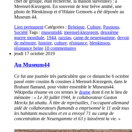
chef de groupe, était recherché, la maison surveillée) : à
Meensel-Kiezegem. En souvenir de leur brève amitié, une
photo de Blenkinsop et d’Hilaire Gemoets a été déposée au
Museum 44.
Lien permanent
Catégories :
Belgique
,
Culture
,
Passions
,
Société
Tags :
museum44
,
meensel-kiezegem
,
deuxième
guerre mondiale
,
1944
,
razzias
,
camp de neuengamme
,
devoir
de mémoire
,
histoire
,
culture
,
résistance
,
blenkinsop
,
résistance belge
10
commentaires
jeudi 17
octobre 2019
Au Museum44
Ce fut une journée très particulière que ce dimanche 6 octobre
passé entre cousins & cousines à Meensel-Kiezegem, dans le
Brabant flamand, pour visiter ensemble le Museum44.
Wikipedia résume en ces termes le
drame
dont il est le lieu de
mémoire :
« Le 30 juillet 1944, le collaborateur Gaston
Merckx fut abattu. À titre de représailles, l’occupant allemand
aidé de collaborateurs flamands a emprisonné le 11 août tous
les habitants masculins et en a envoyé 71 au camp de
concentration de Neuengamme et 63 y laissèrent la vie. »