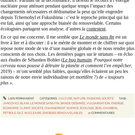
outrance. Partisan de la décroissance, il défend le recours à l’énergie
nucléaire pour atténuer pendant quelque temps l’impact des
changements nécessaires et dédramatise la peur qu’elle engendre
depuis Tchernobyl et Fukushima : c’est le reproche principal qui lui
est fait, ainsi qu’une approche biaisée du renouvelable. Certains
écologistes partagent son analyse, d’autres la
contestent
.
En ce qui me concerne, il me semble que
Le monde sans fin
est un
livre à lire et à discuter : il a le mérite de montrer et de chiffrer sur quoi
repose notre mode de vie d’une manière globale et de nous rendre plus
conscients de nos choix. Les dernières pages sur le striatum – en écho
aux études de Sébastien Bohler (
Le bug humain
. Pourquoi notre
cerveau nous pousse à détruire la planète et comment l’en empêcher
,
2019) – m’ont semblé plus faibles, quoiqu’elles éclairent un peu les
raisons de notre envie individualiste (et mortifère ?) de
« toujours
plus ».
LIEN PERMANENT
CATÉGORIES :
CULTURE
,
NATURE
,
PASSIONS
,
SOCIÉTÉ
TAGS :
JANCOVICI
,
BLAIN
,
LE MONDE SANS FIN
,
BANDE DESSINÉE
,
VULGARISATION
,
ÉNERGIE
,
ÉCONOMIE
,
CLIMAT
,
SOCIÉTÉ
,
CHANGEMENT
,
SCIENCE
,
ÉCOLOGIE
,
BOIS
,
CHARBON
,
PÉTROLE
,
GAZ
,
NUCLÉAIRE
,
ÉNERGIES RENOUVELABLES
20
COMMENTAIRES