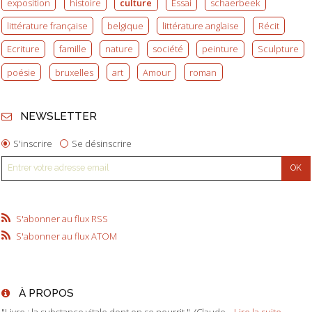
exposition
histoire
culture
Essai
schaerbeek
littérature française
belgique
littérature anglaise
Récit
Ecriture
famille
nature
société
peinture
Sculpture
poésie
bruxelles
art
Amour
roman
NEWSLETTER
S'inscrire
Se désinscrire
S'abonner au flux RSS
S'abonner au flux ATOM
À PROPOS
"Livre : la substance vitale dont on se nourrit." (Claude...
Lire la suite