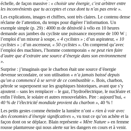
échelle, de façon massive :
« choisir une énergie, c’est arbitrer entre
les inconvénients que tu acceptes et ceux dont tu n’as pas envie ».
Les explications, images et chiffres, sont très claires. Le contenu dense
réclame de l’attention, du temps pour digérer l’information. Un
exemple simple (p. 29) : 4000 m de dénivelé à vélo en 10 heures
demande aux jambes du cycliste une puissance moyenne de 100 W ;
l’emploi d’un mixeur à soupe,
« 4 cyclistes »
; d’un aspirateur,
« 10
cyclistes »
; d’un ascenseur,
« 50 cyclistes »
. On comprend qu’avec
l’emploi des machines, l’homme contemporain
« ne peut rien faire
d’autre que d’extraire une source d’énergie dans son environnement
».
Surprise : j’imaginais que le charbon était une source d’énergie
devenue secondaire, or son utilisation
« n’a jamais baissé depuis
qu’on a commencé à se servir de ce combustible »
. Bois, charbon,
pétrole se superposent sur les graphiques historiques, avant que s’y
ajoutent – sans les remplacer – le gaz, l’hydroélectrique, le nucléaire et
enfin l’éolien, le solaire et autres renouvelables. Pire : aujourd’hui,
«
40 % de l’électricité mondiale provient du charbon »
, 40 % !
Les petits gestes comme éteindre la lumière n’ont
« rien à voir avec
des économies d’énergie significatives »
, vu tout ce qu’on achète et la
façon dont on se déplace. Blain représente
« Mère Nature »
en femme
rousse plantureuse qui nous alerte sur les dangers en cours et à venir.