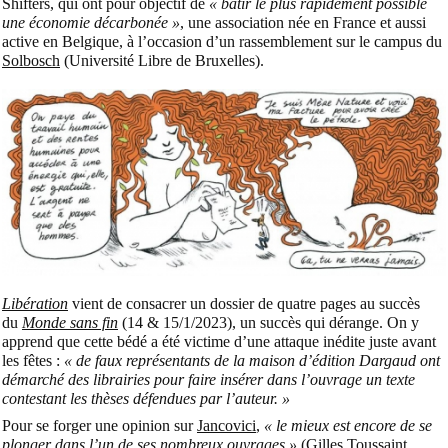
Shifters, qui ont pour objectif de
« bâtir le plus rapidement possible
une économie décarbonée »
, une association née en France et aussi
active en Belgique, à l’occasion d’un rassemblement sur le campus du
Solbosch
(Université Libre de Bruxelles).
Libération
vient de consacrer un dossier de quatre pages au succès
du
Monde sans fin
(14 & 15/1/2023), un succès qui dérange. On y
apprend que cette bédé a été victime d’une attaque inédite juste avant
les fêtes :
« de faux représentants de la maison d’édition Dargaud ont
démarché des librairies pour faire insérer dans l’ouvrage un texte
contestant les thèses défendues par l’auteur. »
Pour se forger une opinion sur
Jancovici
,
« le mieux est encore de se
plonger dans l’un de ses nombreux
ouvrages
»
(Gilles Toussaint,