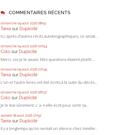
COMMENTAIRES RÉCENTS
dimanche 09
août 2026
08h51
Tania
sur
Duplicité
Ici, après d'autres récits autobiographiques, ce serait...
dimanche 09
août 2026
07h54
Colo
sur
Duplicité
Merci, oui je le savais. Mes questions étaient plutôt:...
dimanche 09
août 2026
07h45
Tania
sur
Duplicité
L'un et l'autre livres ont été écrits à la suite du décès...
dimanche 09
août 2026
06h37
Colo
sur
Duplicité
Je le lirai sûrement. L’ a -t-elle écrit pour sortir sa...
samedi 08
août 2026
17h52
Tania
sur
Duplicité
Il y a longtemps qu'on sentait un silence chez Amélie...