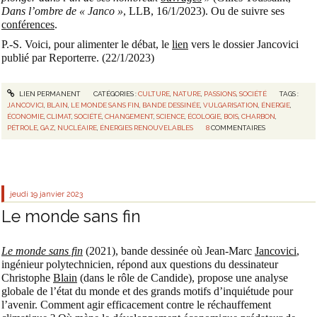
Dans l’ombre de « Janco »
, LLB, 16/1/2023). Ou de suivre ses
conférences
.
P.-S. Voici, pour alimenter le débat, le
lien
vers le dossier Jancovici
publié par Reporterre. (22/1/2023)
LIEN PERMANENT
CATÉGORIES :
CULTURE
,
NATURE
,
PASSIONS
,
SOCIÉTÉ
TAGS :
JANCOVICI
,
BLAIN
,
LE MONDE SANS FIN
,
BANDE DESSINÉE
,
VULGARISATION
,
ÉNERGIE
,
ÉCONOMIE
,
CLIMAT
,
SOCIÉTÉ
,
CHANGEMENT
,
SCIENCE
,
ÉCOLOGIE
,
BOIS
,
CHARBON
,
PÉTROLE
,
GAZ
,
NUCLÉAIRE
,
ÉNERGIES RENOUVELABLES
8
COMMENTAIRES
jeudi 19
janvier 2023
Le monde sans fin
Le monde sans fin
(2021), bande dessinée où Jean-Marc
Jancovici
,
ingénieur polytechnicien, répond aux questions du dessinateur
Christophe
Blain
(dans le rôle de Candide), propose une analyse
globale de l’état du monde et des grands motifs d’inquiétude pour
l’avenir. Comment agir efficacement contre le réchauffement