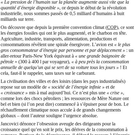
« La pression de l’humain sur la planète augmente aussi vite que la
quantité d’énergie disponible »
, or depuis le début de la révolution
industrielle, nous sommes passés de 0,5 milliard d’humains à huit
milliards sur terre.
On découvre que depuis la première convention climat (
COP
), ce sont
les énergies fossiles qui ont le plus augmenté, et le charbon en tête.
Agriculture, industrie, transports, alimentation, productions et
consommations révèlent une spirale énergivore. L’avion est
« le plus
gros consommateur d’énergie par personne et par déplacement »
: un
aller-retour Paris-New York équivaut à
« une grande baignoire de
pétrole
» (300 à 400 l par voyageur),
« à peu près la consommation
annuelle de quelqu’un qui se sert de sa voiture tous les jours »
! Et
cela, faut-il le rappeler, sans taxes sur le carburant.
La civilisation des villes et des loisirs (dans les pays industrialisés)
repose sur un modèle de
« société de l’énergie infinie »
et de
« croissance »
mis à mal aujourd’hui. Ce n’est plus une
« crise »
,
comme lors des chocs pétroliers ; les ressources de Mère Nature ont
bel et bien (si l’on peut dire) commencé à s’épuiser pour de bon. Le
réchauffement climatique nous accule à de grands changements
globaux – dont l’auteur souligne l’urgence absolue.
Jancovici dénonce l’obsession aveugle des dirigeants pour la
croissance quel qu’en soit le prix, les dérives de la consommation à