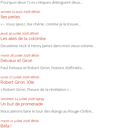
Pourquoi deux ? Les critiques distinguent deux...
samedi 01
août 2026
06h00
Ses perles
« – Vous savez, ma chérie, comme je la trouve...
jeudi 30
juillet 2026
06h00
Les ailes de la colombe
Deuxième récit d’ Henry James dans mon vieux volume...
mardi 28
juillet 2026
18h00
Delvaux et Giron
Paul Delvaux et Robert Giron, histoire d’affinités...
lundi 27
juillet 2026
06h00
Robert Giron, XXe
« Robert Giron, l’heure de la révélation »...
vendredi 24
juillet 2026
09h55
Un but de promenade
Nous aimons faire le tour des étangs au Rouge-Cloître...
mardi 21
juillet 2026
18h00
Bêta !