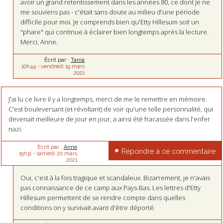
avoir un grand retentissement dans les années 80, ce dont je ne
me souviens pas - c'était sans doute au milieu d'une période
difficile pour moi. Je comprends bien qu'Etty Hillesum soit un
"phare" qui continue à éclairer bien longtemps après la lecture.
Merci, Anne.
Écrit par :
Tania
10h44
-
vendredi 19
mars
2021
J'ai lu ce livre il y a longtemps, merci de me le remettre en mémoire.
C'est bouleversant (et révoltant) de voir qu'une telle personnalité, qui
devenait meilleure de jour en jour, a ainsi été fracassée dans l'enfer
nazi.
Écrit par :
Anne
Répondre à ce commentaire
15h31
-
samedi 20
mars
2021
Oui, c'est à la fois tragique et scandaleux. Bizarrement, je n'avais
pas connaissance de ce camp aux Pays-Bas. Les lettres d'Etty
Hillesum permettent de se rendre compte dans quelles
conditions on y survivait avant d'être déporté.