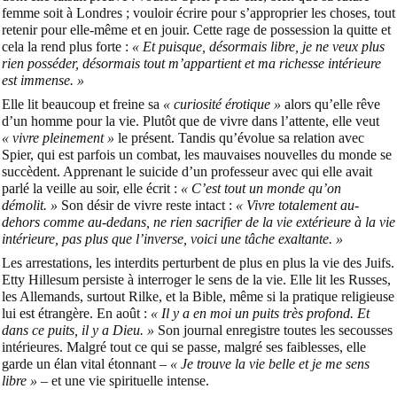
femme soit à Londres ; vouloir écrire pour s’approprier les choses, tout
retenir pour elle-même et en jouir. Cette rage de possession la quitte et
cela la rend plus forte :
« Et puisque, désormais libre, je ne veux plus
rien posséder, désormais tout m’appartient et ma richesse intérieure
est immense. »
Elle lit beaucoup et freine sa
« curiosité érotique »
alors qu’elle rêve
d’un homme pour la vie. Plutôt que de vivre dans l’attente, elle veut
« vivre pleinement »
le présent. Tandis qu’évolue sa relation avec
Spier, qui est parfois un combat, les mauvaises nouvelles du monde se
succèdent. Apprenant le suicide d’un professeur avec qui elle avait
parlé la veille au soir, elle écrit :
« C’est tout un monde qu’on
démolit. »
Son désir de vivre reste intact :
« Vivre totalement au-
dehors comme au-dedans, ne rien sacrifier de la vie extérieure à la vie
intérieure, pas plus que l’inverse, voici une tâche exaltante. »
Les arrestations, les interdits perturbent de plus en plus la vie des Juifs.
Etty Hillesum persiste à interroger le sens de la vie. Elle lit les Russes,
les Allemands, surtout Rilke, et la Bible, même si la pratique religieuse
lui est étrangère. En août :
« Il y a en moi un puits très profond. Et
dans ce puits, il y a Dieu. »
Son journal enregistre toutes les secousses
intérieures. Malgré tout ce qui se passe, malgré ses faiblesses, elle
garde un élan vital étonnant –
« Je trouve la vie belle et je me sens
libre »
– et une vie spirituelle intense.