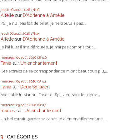
jeudi 06
août 2026
17h16
Aifelle
sur
D'Adrienne à Amélie
PS. Je n'ai pas fait de billet, je ne trouvais pas...
jeudi 06
août 2026
17h15
Aifelle
sur
D'Adrienne à Amélie
Je l'ai lu et il m'a déroutée. Je n'ai pas compris tout...
mercredi 05
août 2026
08h46
Tania
sur
Un enchantement
Ces extraits de sa correspondance m'ont beaucoup plu,...
mercredi 05
août 2026
08h41
Tania
sur
Deux Spilliaert
Avec plaisir, Manou. Ensor et Spilliaert sont les deux...
mercredi 05
août 2026
08h17
manou
sur
Un enchantement
Un bel extrait...garder sa capacité d'émerveillement me...
CATÉGORIES