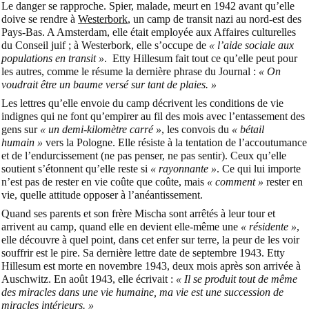
Le danger se rapproche. Spier, malade, meurt en 1942 avant qu’elle
doive se rendre à
Westerbork
, un camp de transit nazi au nord-est des
Pays-Bas. A Amsterdam, elle était employée aux Affaires culturelles
du Conseil juif ; à Westerbork, elle s’occupe de
« l’aide sociale aux
populations en transit »
. Etty Hillesum fait tout ce qu’elle peut pour
les autres, comme le résume la dernière phrase du Journal :
« On
voudrait être un baume versé sur tant de plaies. »
Les lettres qu’elle envoie du camp décrivent les conditions de vie
indignes qui ne font qu’empirer au fil des mois avec l’entassement des
gens sur
« un demi-kilomètre carré »
, les convois du
« bétail
humain »
vers la Pologne. Elle résiste à la tentation de l’accoutumance
et de l’endurcissement (ne pas penser, ne pas sentir). Ceux qu’elle
soutient s’étonnent qu’elle reste si
« rayonnante »
. Ce qui lui importe
n’est pas de rester en vie coûte que coûte, mais
« comment »
rester en
vie, quelle attitude opposer à l’anéantissement.
Quand ses parents et son frère Mischa sont arrêtés à leur tour et
arrivent au camp, quand elle en devient elle-même une
« résidente »
,
elle découvre à quel point, dans cet enfer sur terre, la peur de les voir
souffrir est le pire. Sa dernière lettre date de septembre 1943. Etty
Hillesum est morte en novembre 1943, deux mois après son arrivée à
Auschwitz. En août 1943, elle écrivait :
« Il se produit tout de même
des miracles dans une vie humaine, ma vie est une succession de
miracles intérieurs. »