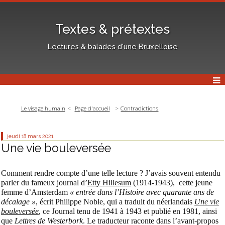
Textes & prétextes
Lectures & balades d'une Bruxelloise
Le visage humain
Page d'accueil
Contradictions
jeudi 18
mars 2021
Une vie bouleversée
Comment rendre compte d’une telle lecture ? J’avais souvent entendu
parler du fameux journal d’
Etty Hillesum
(1914-1943), cette jeune
femme d’Amsterdam
« entrée dans l’Histoire avec quarante ans de
décalage »
, écrit Philippe Noble, qui a traduit du néerlandais
Une vie
bouleversée
, ce Journal tenu de 1941 à 1943 et publié en 1981, ainsi
que
Lettres de Westerbork
. Le traducteur raconte dans l’avant-propos