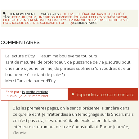
LIEN PERMANENT
CATÉGORIES :
CULTURE
,
LITTÉRATURE
,
PASSIONS
,
SOCIÉTÉ
TAGS :
ETTY HILLESUM
,
UNE VIE BOULEVERSÉE
,
JOURNAL
,
LETTRES DE WESTERBORK
,
LITTÉRATURE NÉERLANDAISE
,
SHOAH
,
AMSTERDAM
,
VIE INTÉRIEURE
,
SENS DE LA VIE
,
PSYCHOLOGIE
,
CULTURE
,
SOLIDARITÉ
,
FOI
25
COMMENTAIRES
COMMENTAIRES
La lecture d'Etty Hillesum me bouleverse toujours ...
Tant de maturité, de profondeur, de puissance de vie jusqu'au bout,
chez une si jeune femme, de phrases sublimes ("on voudrait être un
baume versé sur tant de plaies").
Merci Tania de parler d'Etty ici.
Écrit par :
la petite verrière
Répondre à ce commentaire
10h26
-
jeudi 18
mars 2021
Dès les premières pages, on la sent si présente, si sincère dans
ce qu'elle écrit. Je m'attendais à un témoignage sur la Shoah, mais
ce n'est pas cela, c'est une véritable exploration de la vie
intérieure et un amour de la vie époustouflant. Bonne journée,
Claudie.