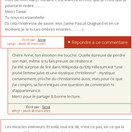
pourrai le redire............
Merci Tania!
Tu nous es essentielle.
(Si cela t'intéresse de savoir, moi, j'aime Pascal Quignard et en ce
moment, je le lis Les ombres errantes.............)
Écrit par :
Anne
Répondre à ce commentaire
14h40
-
jeudi 18
mars 2021
Chère Anne, ton émotion me touche. Quelle épreuve de perdre
son mari, même si tu fais preuve de résilience.
J'ai été surprise de lire dans Wikipedia qu'Etty Hillesum est "une
jeune femme juive et une mystique chrétienne" - mystique
certainement, proche du christianisme aussi, mais pour ce que
j'ai compris, sa foi n'est pas une question de conversion ni
d'appartenance.
Merci pour le partage & bonne lecture.
Écrit par :
Tania
16h37
-
jeudi 18
mars 2021
Les miracles intérieurs. Et voilà, tout est dit, n'est-ce pas, en ce qui la