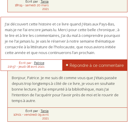
Écrit par :
Tania
18h19
-
samedi 20
mars
2021
J'ai découvert cette histoire et ce livre quand j'étais aux Pays-Bas,
mais je ne l'ai encore jamais lu. Merci pour cette belle chronique ; à
te lire et à lire les commentaires, j'ai du mal à comprendre pourquoi
je ne l'ai jamais lu. Je vais le réserver à notre semaine thématique
consacrée à la littérature de l'holocauste, que nous avions initiée
cette année et que nous continuerons l'an prochain.
Écrit par :
Patrice
Répondre à ce commentaire
21h37
-
jeudi 08
avril 2021
Bonjour, Patrice. Je me suis dit comme vous que j'étais passée
depuis trop longtemps à côté de ce livre, je vous en souhaite
bonne lecture. Je l'ai emprunté à la bibliothèque, mais j'ai
l'intention de l'acquérir pour l'avoir près de moi et le rouvrir de
temps à autre.
Écrit par :
Tania
10h01
-
vendredi 09
avril
2021