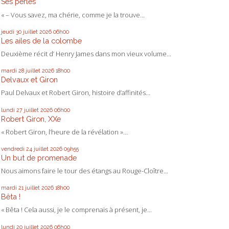
Ses perles
« – Vous savez, ma chérie, comme je la trouve...
jeudi 30
juillet 2026
06h00
Les ailes de la colombe
Deuxième récit d’ Henry James dans mon vieux volume...
mardi 28
juillet 2026
18h00
Delvaux et Giron
Paul Delvaux et Robert Giron, histoire d’affinités...
lundi 27
juillet 2026
06h00
Robert Giron, XXe
« Robert Giron, l’heure de la révélation »...
vendredi 24
juillet 2026
09h55
Un but de promenade
Nous aimons faire le tour des étangs au Rouge-Cloître...
mardi 21
juillet 2026
18h00
Bêta !
« Bêta ! Cela aussi, je le comprenais à présent, je...
lundi 20
juillet 2026
06h00