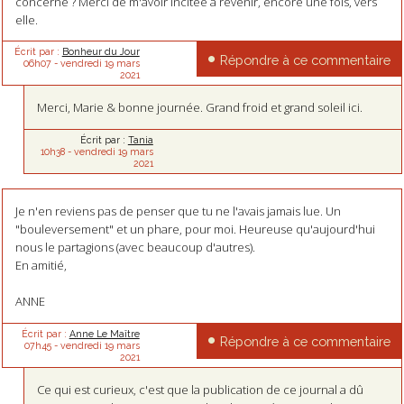
concerne ? Merci de m'avoir incitée à revenir, encore une fois, vers
elle.
Écrit par :
Bonheur du Jour
Répondre à ce commentaire
06h07
-
vendredi 19
mars
2021
Merci, Marie & bonne journée. Grand froid et grand soleil ici.
Écrit par :
Tania
10h38
-
vendredi 19
mars
2021
Je n'en reviens pas de penser que tu ne l'avais jamais lue. Un
"bouleversement" et un phare, pour moi. Heureuse qu'aujourd'hui
nous le partagions (avec beaucoup d'autres).
En amitié,
ANNE
Écrit par :
Anne Le Maître
Répondre à ce commentaire
07h45
-
vendredi 19
mars
2021
Ce qui est curieux, c'est que la publication de ce journal a dû