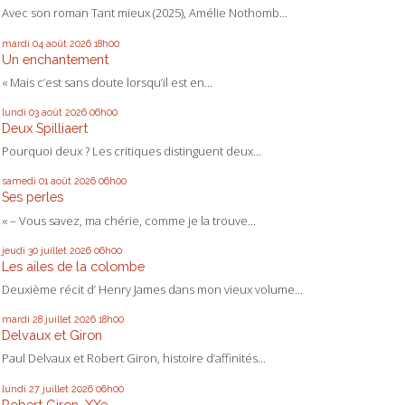
Avec son roman Tant mieux (2025), Amélie Nothomb...
mardi 04
août 2026
18h00
Un enchantement
« Mais c’est sans doute lorsqu’il est en...
lundi 03
août 2026
06h00
Deux Spilliaert
Pourquoi deux ? Les critiques distinguent deux...
samedi 01
août 2026
06h00
Ses perles
« – Vous savez, ma chérie, comme je la trouve...
jeudi 30
juillet 2026
06h00
Les ailes de la colombe
Deuxième récit d’ Henry James dans mon vieux volume...
mardi 28
juillet 2026
18h00
Delvaux et Giron
Paul Delvaux et Robert Giron, histoire d’affinités...
lundi 27
juillet 2026
06h00
Robert Giron, XXe