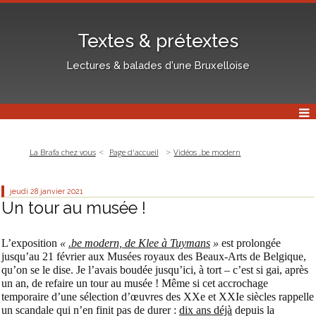
Textes & prétextes
Lectures & balades d'une Bruxelloise
La Brafa chez vous
Page d'accueil
Vidéos .be modern
jeudi 28
janvier 2021
Un tour au musée !
L’exposition
«
.be modern, de Klee à Tuymans
»
est prolongée
jusqu’au 21 février aux Musées royaux des Beaux-Arts de Belgique,
qu’on se le dise. Je l’avais boudée jusqu’ici, à tort – c’est si gai, après
un an, de refaire un tour au musée ! Même si cet accrochage
temporaire d’une sélection d’œuvres des XXe et XXIe siècles rappelle
un scandale qui n’en finit pas de durer :
dix ans déjà
depuis la