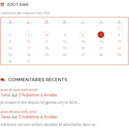
AOÛT 2026
Calendrier des notes en Août 2026
D
L
M
M
J
V
S
1
2
3
4
5
6
7
8
9
10
11
12
13
14
15
16
17
18
19
20
21
22
23
24
25
26
27
28
29
30
31
COMMENTAIRES RÉCENTS
jeudi 06
août 2026
20h26
Tania
sur
D'Adrienne à Amélie
Je voulais le lire depuis longtemps et j'ai dû le...
jeudi 06
août 2026
20h21
Tania
sur
D'Adrienne à Amélie
Adrienne est une enfant sensible et attachante dans sa...