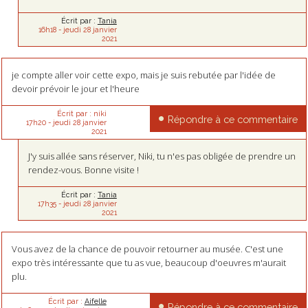
Écrit par :
Tania
16h18
-
jeudi 28
janvier
2021
je compte aller voir cette expo, mais je suis rebutée par l'idée de
devoir prévoir le jour et l'heure
Écrit par :
niki
Répondre à ce commentaire
17h20
-
jeudi 28
janvier
2021
J'y suis allée sans réserver, Niki, tu n'es pas obligée de prendre un
rendez-vous. Bonne visite !
Écrit par :
Tania
17h35
-
jeudi 28
janvier
2021
Vous avez de la chance de pouvoir retourner au musée. C'est une
expo très intéressante que tu as vue, beaucoup d'oeuvres m'aurait
plu.
Écrit par :
Aifelle
Répondre à ce commentaire