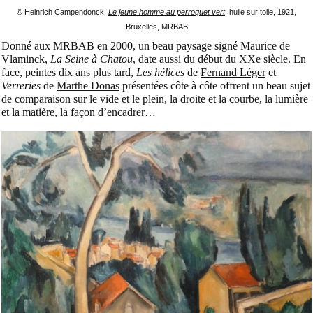
© Heinrich Campendonck,
Le jeune homme au perroquet vert
, huile sur toile, 1921,
Bruxelles, MRBAB
Donné aux MRBAB en 2000, un beau paysage signé Maurice de
Vlaminck,
La Seine à Chatou
, date aussi du début du XXe siècle. En
face, peintes dix ans plus tard,
Les hélices
de
Fernand Léger
et
Verreries
de
Marthe Donas
présentées côte à côte offrent un beau sujet
de comparaison sur le vide et le plein, la droite et la courbe, la lumière
et la matière, la façon d’encadrer…