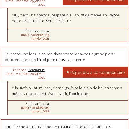
07h16
-
vendredi 29
janvier
2021
Oui, c'est une chance. J'espère qu'il en ira de même en France
dès que la situation sera meilleure.
Écrit par :
Tania
11h20
-
vendredi 29
janvier 2021
j'ai passé une longue soirée dans ces salles avec un grand plaisir
donc encore merci à toi pour nous avoir alerté
Écrit par :
Dominique
Répondre à ce commentaire
11h41
-
vendredi 29
janvier
2021
A la Brafa ou au musée, c'est si gai faire le plein de belles choses
même virtuellement. Avec plaisir, Dominique.
Écrit par :
Tania
14h53
-
vendredi 29
janvier 2021
Tant de choses nous manquent. La médiation de l'écran nous