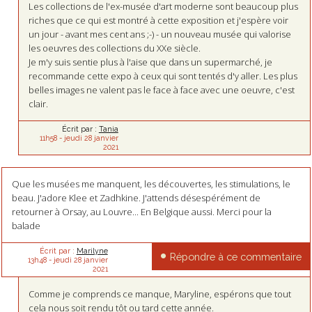
Les collections de l'ex-musée d'art moderne sont beaucoup plus
riches que ce qui est montré à cette exposition et j'espère voir
un jour - avant mes cent ans ;-) - un nouveau musée qui valorise
les oeuvres des collections du XXe siècle.
Je m'y suis sentie plus à l'aise que dans un supermarché, je
recommande cette expo à ceux qui sont tentés d'y aller. Les plus
belles images ne valent pas le face à face avec une oeuvre, c'est
clair.
Écrit par :
Tania
11h58
-
jeudi 28
janvier
2021
Que les musées me manquent, les découvertes, les stimulations, le
beau. J'adore Klee et Zadhkine. J'attends désespérément de
retourner à Orsay, au Louvre... En Belgique aussi. Merci pour la
balade
Écrit par :
Marilyne
Répondre à ce commentaire
13h48
-
jeudi 28
janvier
2021
Comme je comprends ce manque, Maryline, espérons que tout
cela nous soit rendu tôt ou tard cette année.