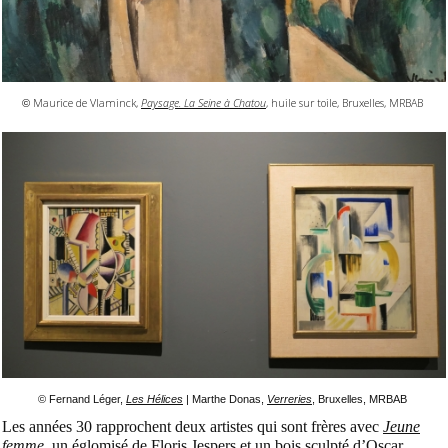
Maurice de Vlaminck,
Paysage. La Seine à Chatou
, huile sur toile, Bruxelles, MRBAB
©
© Fernand Léger,
Les Hélices
| Marthe Donas,
Verreries
,
Bruxelles, MRBAB
Les années 30 rapprochent deux artistes qui sont frères avec
Jeune
femme
, un églomisé de
Floris Jespers
et un
bois
sculpté d’
Oscar