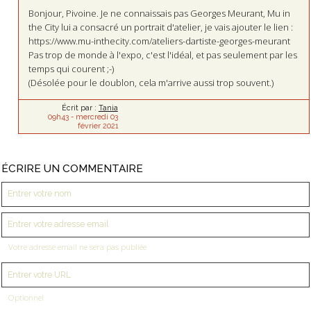
Bonjour, Pivoine. Je ne connaissais pas Georges Meurant, Mu in
the City lui a consacré un portrait d'atelier, je vais ajouter le lien :
https://www.mu-inthecity.com/ateliers-dartiste-georges-meurant
Pas trop de monde à l'expo, c'est l'idéal, et pas seulement par les
temps qui courent ;-)
(Désolée pour le doublon, cela m'arrive aussi trop souvent.)
Écrit par :
Tania
09h43
-
mercredi 03
février 2021
ÉCRIRE UN COMMENTAIRE
Votre adresse email ne sera pas publiée
Optionnel