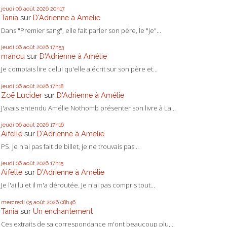
jeudi 06
août 2026
20h17
Tania
sur
D'Adrienne à Amélie
Dans "Premier sang", elle fait parler son père, le "je"...
jeudi 06
août 2026
17h53
manou
sur
D'Adrienne à Amélie
Je comptais lire celui qu'elle a écrit sur son père et...
jeudi 06
août 2026
17h18
Zoë Lucider
sur
D'Adrienne à Amélie
J'avais entendu Amélie Nothomb présenter son livre à La...
jeudi 06
août 2026
17h16
Aifelle
sur
D'Adrienne à Amélie
PS. Je n'ai pas fait de billet, je ne trouvais pas...
jeudi 06
août 2026
17h15
Aifelle
sur
D'Adrienne à Amélie
Je l'ai lu et il m'a déroutée. Je n'ai pas compris tout...
mercredi 05
août 2026
08h46
Tania
sur
Un enchantement
Ces extraits de sa correspondance m'ont beaucoup plu,...