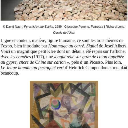
© David Nash,
Pyramid in the Sticks
, 1989 | Giuseppe Penone,
Palpebra
| Richard Long,
Cercle de l’Utah
Ligne et couleur, matière, figure humaine, ce sont les trois thèmes de
l’expo, bien introduite par
Hommage au carré. Signal
de Josef Albers.
Voici un magnifique petit Klee dont un détail a été repris sur l’affiche,
Avec les comètes
(1917), une
« aquarelle sur gaze de coton apprêtée
au gypse, encre de Chine sur carton »
, près d’un Picasso. Plus loin,
Le Jeune homme au perroquet vert
d’Heinrich Campendonck me plaît
beaucoup.