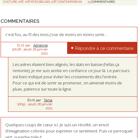
CULTURE
,
ART
,
ARTISTES BELGES
,
ART CONTEMPORAIN
23
COMMENTAIRES
COMMENTAIRES
c'est fou, au fil des mois j'ose de moins en moins sortir...
Écrit par :
Adrienne
Répondre à ce commentaire
10h28
-
jeudi 28
janvier
2021
Les astres étaient bien alignés, les stats en baisse (hélas ça
remonte), je me suis sentie en confiance ce jour-là. Le parcours
est bien indiqué pour éviter les croisements dès l'entrée.
Pour ce qui est de sortir se promener, on aimerait moins de
pluie, patience sur toute la ligne.
Écrit par :
Tania
10h51
-
jeudi 28
janvier
2021
Quelques coups de cœur ici: Je suis un révolté, un envol
d'imagination colorée pour exprimer ce sentiment. Puis ce perroquet
vert, superbe toile !!