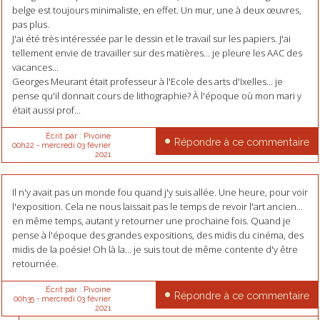
belge est toujours minimaliste, en effet. Un mur, une à deux œuvres,
pas plus.
J'ai été très intéressée par le dessin et le travail sur les papiers. J'ai
tellement envie de travailler sur des matières... je pleure les AAC des
vacances...
Georges Meurant était professeur à l'Ecole des arts d'Ixelles... je
pense qu'il donnait cours de lithographie? À l'époque où mon mari y
était aussi prof...
Écrit par :
Pivoine
Répondre à ce commentaire
00h22
-
mercredi 03
février
2021
Il n'y avait pas un monde fou quand j'y suis allée. Une heure, pour voir
l'exposition. Cela ne nous laissait pas le temps de revoir l'art ancien...
en même temps, autant y retourner une prochaine fois. Quand je
pense à l'époque des grandes expositions, des midis du cinéma, des
midis de la poésie! Oh là la... je suis tout de même contente d'y être
retournée.
Écrit par :
Pivoine
Répondre à ce commentaire
00h35
-
mercredi 03
février
2021