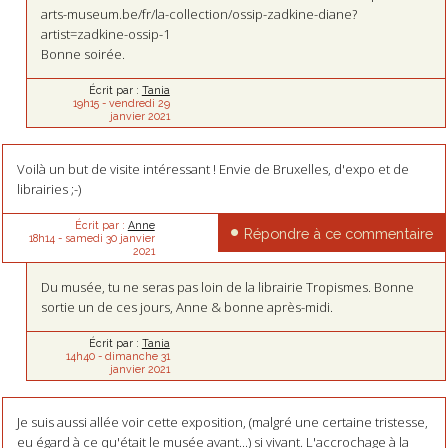
arts-museum.be/fr/la-collection/ossip-zadkine-diane?
artist=zadkine-ossip-1
Bonne soirée.
Écrit par :
Tania
19h15
-
vendredi 29
janvier 2021
Voilà un but de visite intéressant ! Envie de Bruxelles, d'expo et de
librairies ;-)
Écrit par :
Anne
Répondre à ce commentaire
18h14
-
samedi 30
janvier
2021
Du musée, tu ne seras pas loin de la librairie Tropismes. Bonne
sortie un de ces jours, Anne & bonne après-midi.
Écrit par :
Tania
14h40
-
dimanche 31
janvier 2021
Je suis aussi allée voir cette exposition, (malgré une certaine tristesse,
eu égard à ce qu'était le musée avant...) si vivant. L'accrochage à la