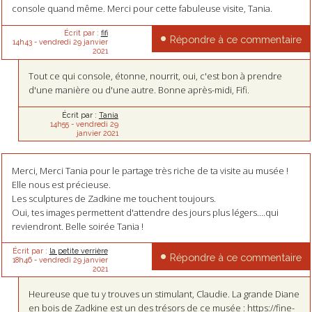
console quand même. Merci pour cette fabuleuse visite, Tania.
Écrit par :
fifi
Répondre à ce commentaire
14h43
-
vendredi 29
janvier
2021
Tout ce qui console, étonne, nourrit, oui, c'est bon à prendre
d'une manière ou d'une autre. Bonne après-midi, Fifi.
Écrit par :
Tania
14h55
-
vendredi 29
janvier 2021
Merci, Merci Tania pour le partage très riche de ta visite au musée !
Elle nous est précieuse.
Les sculptures de Zadkine me touchent toujours.
Oui, tes images permettent d'attendre des jours plus légers....qui
reviendront. Belle soirée Tania !
Écrit par :
la petite verrière
Répondre à ce commentaire
18h46
-
vendredi 29
janvier
2021
Heureuse que tu y trouves un stimulant, Claudie. La grande Diane
en bois de Zadkine est un des trésors de ce musée : https://fine-