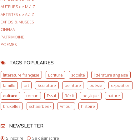
AUTEURS de M à Z
ARTISTES de A à Z
EXPOS & MUSEES
CINEMA
PATRIMOINE
POEMES
TAGS POPULAIRES
littérature française
Ecriture
société
littérature anglaise
famille
art
Sculpture
peinture
poésie
exposition
culture
roman
Essai
Récit
belgique
nature
bruxelles
schaerbeek
Amour
histoire
NEWSLETTER
S'inscrire
Se désinscrire