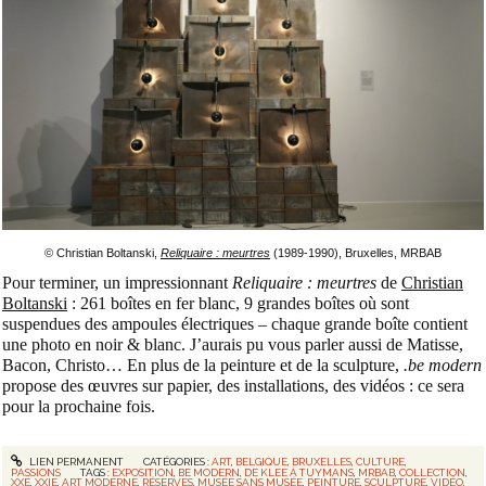
© Christian Boltanski,
Reliquaire : meurtres
(1989-1990), Bruxelles, MRBAB
Pour terminer, un impressionnant
Reliquaire : meurtres
de
Christian
Boltanski
: 261 boîtes en fer blanc, 9 grandes boîtes où sont
suspendues des ampoules électriques – chaque grande boîte contient
une photo en noir & blanc. J’aurais pu vous parler aussi de Matisse,
Bacon, Christo…
En plus de la peinture et de la sculpture,
.be modern
propose des œuvres sur papier, des installations, des vidéos : ce sera
pour la prochaine fois.
LIEN PERMANENT
CATÉGORIES :
ART
,
BELGIQUE
,
BRUXELLES
,
CULTURE
,
PASSIONS
TAGS :
EXPOSITION
,
BE MODERN
,
DE KLEE À TUYMANS
,
MRBAB
,
COLLECTION
,
XXE
,
XXIE
,
ART MODERNE
,
RÉSERVES
,
MUSÉE SANS MUSÉE
,
PEINTURE
,
SCULPTURE
,
VIDÉO
,