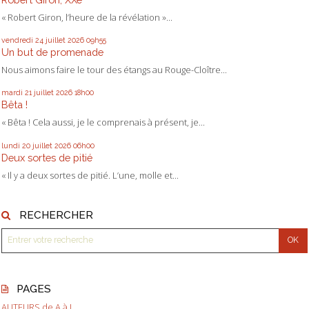
« Robert Giron, l’heure de la révélation »...
vendredi 24
juillet 2026
09h55
Un but de promenade
Nous aimons faire le tour des étangs au Rouge-Cloître...
mardi 21
juillet 2026
18h00
Bêta !
« Bêta ! Cela aussi, je le comprenais à présent, je...
lundi 20
juillet 2026
06h00
Deux sortes de pitié
« Il y a deux sortes de pitié. L’une, molle et...
RECHERCHER
PAGES
AUTEURS de A à L