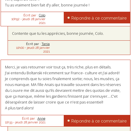
Tu as vraiment bien fait d'y aller, bonne journée !
Écrit par :
Colo
Répondre à ce commentaire
10h52
-
jeudi 28
janvier
2021
Contente que tu les apprécies, bonne journée, Colo.
Écrit par :
Tania
11h00
-
jeudi 28
janvier
2021
Merci, je vais retourner voir tout ça, très riche, plus en détails.
J'ai entendu Boltanski récemment sur France- culture et j'ai adoré!
Je comprends que tu soies finalement sortie; nous, les musées, ça
nous manque. MA fille Anaïs qui travaille souvent dans les réserves
du Louvre me dit aussi qu'ils devraient mettre des quotas de visite,
que ça manque, même les gardiens finissent par s'ennuyer....C'et
désespérant de laisser croire que ce n'est pas essentiel!
A plus tard alors!
Écrit par :
Anne
Répondre à ce commentaire
11h33
-
jeudi 28
janvier 2021