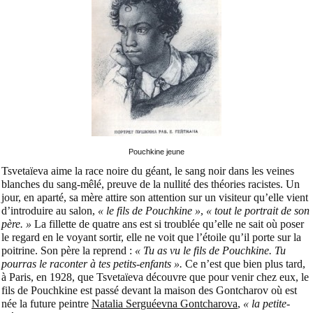
Pouchkine jeune
Tsvetaïeva aime la race noire du géant, le sang noir dans les veines
blanches du sang-mêlé, preuve de la nullité des théories racistes. Un
jour, en aparté, sa mère attire son attention sur un visiteur qu’elle vient
d’introduire au salon,
« le fils de Pouchkine »
,
« tout le portrait de son
père. »
La fillette de quatre ans est si troublée qu’elle ne sait où poser
le regard en le voyant sortir, elle ne voit que l’étoile qu’il porte sur la
poitrine. Son père la reprend :
« Tu as vu le fils de Pouchkine. Tu
pourras le raconter à tes petits-enfants ».
Ce n’est que bien plus tard,
à Paris, en 1928, que Tsvetaïeva découvre que pour venir chez eux, le
fils de Pouchkine est passé devant la maison des Gontcharov où est
née la future peintre
Natalia Serguéevna Gontcharova
,
« la petite-