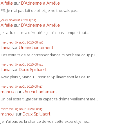
Aifelle
sur
D'Adrienne à Amélie
PS. Je n'ai pas fait de billet, je ne trouvais pas...
jeudi 06
août 2026
17h15
Aifelle
sur
D'Adrienne à Amélie
Je l'ai lu et il m'a déroutée. Je n'ai pas compris tout...
mercredi 05
août 2026
08h46
Tania
sur
Un enchantement
Ces extraits de sa correspondance m'ont beaucoup plu,...
mercredi 05
août 2026
08h41
Tania
sur
Deux Spilliaert
Avec plaisir, Manou. Ensor et Spilliaert sont les deux...
mercredi 05
août 2026
08h17
manou
sur
Un enchantement
Un bel extrait...garder sa capacité d'émerveillement me...
mercredi 05
août 2026
08h15
manou
sur
Deux Spilliaert
Je n'ai pas eu la chance de voir cette expo et je ne...