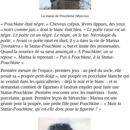
La statue de Pouchkine (Moscou)
« Pouchkine était nègre. »
Cheveux crépus, lèvres lippues, des yeux
« noirs comme jais »
dont le blanc était bleu. «
Le poète russe est un
nègre. Le poète est un nègre. Le nègre, on le tue. Nécrologie du
poète. »
Avant ce poète mort en duel, il y a dans la vie de Marina
Tsvetaïeva
« la Statue-Pouchkine »
, but et limite des promenades.
Quand la nourrice de sa sœur annonçait
« A Pouchkine, on se
repose »
, Marina la reprenait :
« Pas à Pouchkine, à la Statue-
Pouchkine ».
Première mesure de l’espace, premiers jeux : au pied du socle, elle
posait sa
« poupée-petit-doigt »
, une poupée en porcelaine blanche qui
se vendait dans les quincailleries – déjà le noir et le blanc – et se
demandait combien de figurines il faudrait empiler pour faire une
Statue-Pouchkine. Première rencontre avec les matériaux : fonte,
porcelaine, granit. Première leçon de hiérarchie : Marina est une
géante pour la poupée, une petite fille pour Pouchkine –
« Mais la
Statue-Pouchkine, qu’est-elle donc pour la figurine ? »