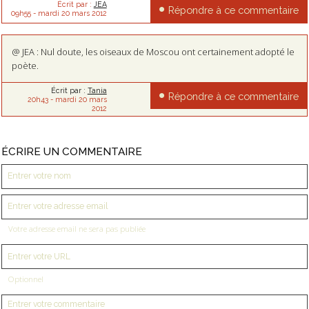
Écrit par :
JEA
Répondre à ce commentaire
09h55
-
mardi 20
mars 2012
@ JEA : Nul doute, les oiseaux de Moscou ont certainement adopté le
poète.
Écrit par :
Tania
Répondre à ce commentaire
20h43
-
mardi 20
mars
2012
ÉCRIRE UN COMMENTAIRE
Votre adresse email ne sera pas publiée
Optionnel