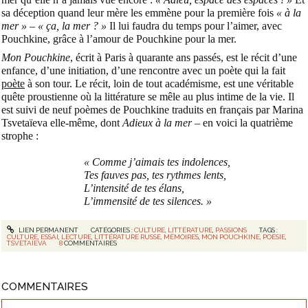
sa déception quand leur mère les emmène pour la première fois
« à la
mer » – « ça, la mer ? »
Il lui faudra du temps pour l’aimer, avec
Pouchkine, grâce à l’amour de Pouchkine pour la mer.
Mon Pouchkine
, écrit à Paris à quarante ans passés, est le récit d’une
enfance, d’une initiation, d’une rencontre avec un poète qui la fait
poète
à son tour. Le récit, loin de tout académisme, est une véritable
quête proustienne où la littérature se mêle au plus intime de la vie. Il
est suivi de neuf poèmes de Pouchkine traduits en français par Marina
Tsvetaïeva elle-même, dont
Adieux à la mer
– en voici la quatrième
strophe :
« Comme j’aimais tes indolences,
Tes fauves pas, tes rythmes lents,
L’intensité de tes élans,
L’immensité de tes silences. »
LIEN PERMANENT
CATÉGORIES :
CULTURE
,
LITTÉRATURE
,
PASSIONS
TAGS :
CULTURE
,
ESSAI
,
LECTURE
,
LITTÉRATURE RUSSE
,
MÉMOIRES
,
MON POUCHKINE
,
POÉSIE
,
TSVETAÏEVA
8
COMMENTAIRES
COMMENTAIRES