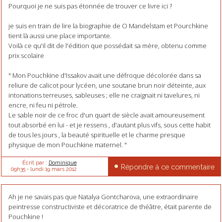
Pourquoi je ne suis pas étonnée de trouver ce livre ici ?
je suis en train de lire la biographie de O Mandelstam et Pourchkine
tient là aussi une place importante.
Voilà ce qu'il dit de l'édition que possédait sa mère, obtenu comme
prix scolaire
" Mon Pouchkine d'Issakov avait une défroque décolorée dans sa
reliure de calicot pour lycéen, une soutane brun noir déteinte, aux
intonations terreuses, sableuses ; elle ne craignait ni tavelures, ni
encre, ni feu ni pétrole.
Le sable noir de ce froc d'un quart de siècle avait amoureusement
tout absorbé en lui - et je ressens , d'autant plus vifs, sous cette habit
de tous les jours , la beauté spirituelle et le charme presque
physique de mon Pouchkine maternel. "
Écrit par :
Dominique
Répondre à ce commentaire
09h35
-
lundi 19
mars 2012
Ah je ne savais pas que Natalya Gontcharova, une extraordinaire
peintresse constructiviste et décoratrice de théâtre, était parente de
Pouchkine !