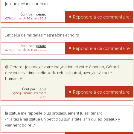
jusque devant leur école !
Écrit par :
gérard
Répondre à ce commentaire
07h11
-
mardi 20
mars 2012
..et celui de militaires maghrébins et noirs .
Écrit par :
gérard
Répondre à ce commentaire
07h51
-
mardi 20
mars 2012
@ Gérard : Je partage votre indignation et votre émotion, Gérard,
devant ces crimes odieux du refus d'autrui, aveugles à toute
humanité.
Écrit par :
Tania
Répondre à ce commentaire
09h04
-
mardi 20
mars
2012
la statue me rappelle plus prosaïquement Jules Renard :
- "Faites à ma statue un petit trou sur la tête, afin qu les loiseaux y
viennent boire..."