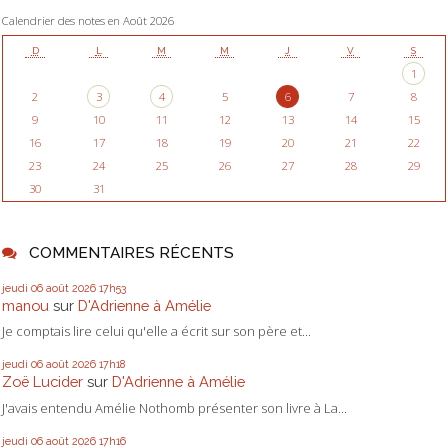
Calendrier des notes en Août 2026
D
L
M
M
J
V
S
1
2
3
4
5
6
7
8
9
10
11
12
13
14
15
16
17
18
19
20
21
22
23
24
25
26
27
28
29
30
31
COMMENTAIRES RÉCENTS
jeudi 06
août 2026
17h53
manou
sur
D'Adrienne à Amélie
Je comptais lire celui qu'elle a écrit sur son père et...
jeudi 06
août 2026
17h18
Zoë Lucider
sur
D'Adrienne à Amélie
J'avais entendu Amélie Nothomb présenter son livre à La...
jeudi 06
août 2026
17h16