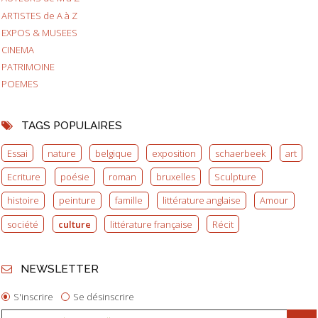
ARTISTES de A à Z
EXPOS & MUSEES
CINEMA
PATRIMOINE
POEMES
TAGS POPULAIRES
Essai
nature
belgique
exposition
schaerbeek
art
Ecriture
poésie
roman
bruxelles
Sculpture
histoire
peinture
famille
littérature anglaise
Amour
société
culture
littérature française
Récit
NEWSLETTER
S'inscrire
Se désinscrire