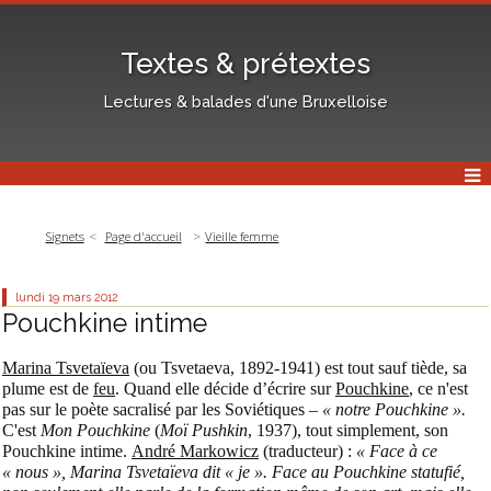
Textes & prétextes
Lectures & balades d'une Bruxelloise
Signets
Page d'accueil
Vieille femme
lundi 19
mars 2012
Pouchkine intime
Marina Tsvetaïeva
(ou Tsvetaeva, 1892-1941) est tout sauf tiède, sa
plume est de
feu
. Quand elle décide d’écrire sur
Pouchkine
, ce n'est
pas sur le poète sacralisé par les Soviétiques –
« notre Pouchkine ».
C'est
Mon Pouchkine
(
Moï Pushkin
, 1937), tout simplement, son
Pouchkine intime.
André Markowicz
(traducteur) :
« Face à ce
« nous », Marina Tsvetaïeva dit « je ». Face au Pouchkine statufié,