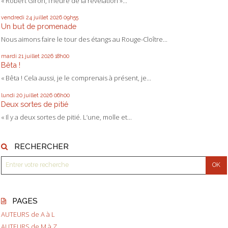
« Robert Giron, l’heure de la révélation »...
vendredi 24
juillet 2026
09h55
Un but de promenade
Nous aimons faire le tour des étangs au Rouge-Cloître...
mardi 21
juillet 2026
18h00
Bêta !
« Bêta ! Cela aussi, je le comprenais à présent, je...
lundi 20
juillet 2026
06h00
Deux sortes de pitié
« Il y a deux sortes de pitié. L’une, molle et...
RECHERCHER
PAGES
AUTEURS de A à L
AUTEURS de M à Z