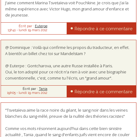
J'aime comment Marina Tsvetaïeva voit Pouchkine. Je crois que j'ai la
même expérience avec Victor Hugo, mon grand amour d'enfance et
de jeunesse.
Écrit par :
Euterpe
Répondre à ce commentaire
13h41
-
lundi 19
mars 2012
@ Dominique : Voilà qui confirme les propos du traducteur, en effet.
A bientôt un billet chez toi sur Mandelstam ?
@ Euterpe : Gontcharova, une autre Russe installée à Paris.
Oui, le ton adopté pour ce récit n'a rien à voir avec une biographie
conventionnelle, c'est, comme tu l'écris, un "grand amour".
Écrit par :
Tania
Répondre à ce commentaire
19h05
-
lundi 19
mars 2012
"Tsvetaïeva aime la race noire du géant, le sang noir dans les veines
blanches du sang-mêlé, preuve de la nullité des théories racistes"
Comme vos mots résonnent aujourd'hui dans cette bien sinistre
actualité , Tania ,quand le sang d'enfants juifs vient encore de couler