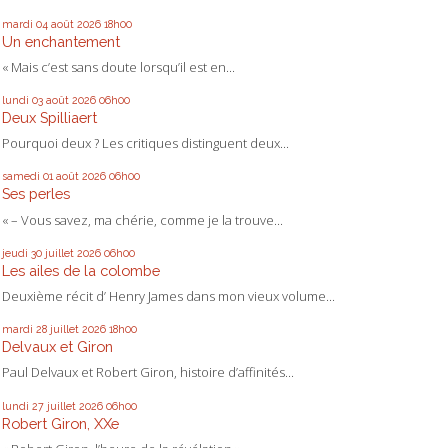
mardi 04
août 2026
18h00
Un enchantement
« Mais c’est sans doute lorsqu’il est en...
lundi 03
août 2026
06h00
Deux Spilliaert
Pourquoi deux ? Les critiques distinguent deux...
samedi 01
août 2026
06h00
Ses perles
« – Vous savez, ma chérie, comme je la trouve...
jeudi 30
juillet 2026
06h00
Les ailes de la colombe
Deuxième récit d’ Henry James dans mon vieux volume...
mardi 28
juillet 2026
18h00
Delvaux et Giron
Paul Delvaux et Robert Giron, histoire d’affinités...
lundi 27
juillet 2026
06h00
Robert Giron, XXe