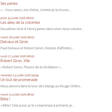
Ses perles
« – Vous savez, ma chérie, comme je la trouve...
jeudi 30
juillet 2026
06h00
Les ailes de la colombe
Deuxième récit d’ Henry James dans mon vieux volume...
mardi 28
juillet 2026
18h00
Delvaux et Giron
Paul Delvaux et Robert Giron, histoire d’affinités...
lundi 27
juillet 2026
06h00
Robert Giron, XXe
« Robert Giron, l’heure de la révélation »...
vendredi 24
juillet 2026
09h55
Un but de promenade
Nous aimons faire le tour des étangs au Rouge-Cloître...
mardi 21
juillet 2026
18h00
Bêta !
« Bêta ! Cela aussi, je le comprenais à présent, je...