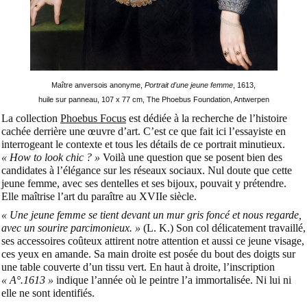
Maître anversois anonyme,
Portrait d'une jeune femme
, 1613,
huile sur panneau, 107 x 77 cm,
The Phoebus Foundation, Antwerpen
La collection
Phoebus Focus
est dédiée à la recherche de l’histoire
cachée derrière une œuvre d’art. C’est ce que fait ici l’essayiste en
interrogeant le contexte et tous les détails de ce portrait minutieux.
« How to look chic ? »
Voilà une question que se posent bien des
candidates à l’élégance sur les réseaux sociaux. Nul doute que cette
jeune femme, avec ses dentelles et ses bijoux, pouvait y prétendre.
Elle maîtrise l’art du paraître au XVIIe siècle.
« Une jeune femme se tient devant un mur gris foncé et nous regarde,
avec un sourire parcimonieux. »
(L. K.) Son col délicatement travaillé,
ses accessoires coûteux attirent notre attention et aussi ce jeune visage,
ces yeux en amande. Sa main droite est posée du bout des doigts sur
une table couverte d’un tissu vert. En haut à droite, l’inscription
« A°.1613 »
indique l’année où le peintre l’a immortalisée. Ni lui ni
elle ne sont identifiés.