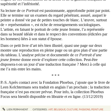
supériorité et l’infériorité.
Sa lecture de ce
Portrait
est passionnante, approfondie point par point.
Elle se termine sur un examen du regard pénétrant, assuré, auquel le
peintre a donné vie par de petites touches de blanc. L’œuvre, surtout
de « représentation », est riche de renseignements sociologiques.
L’artiste, en faisant le portrait de cette jeune femme, l’a représentée
dans sa beauté idéale et dans le respect des conventions (édictées par
les hommes) liées à son statut d’épouse.
Dans ce petit livre d’art très bien illustré, quasi une page sur deux
montre une reproduction en pleine page ou un gros plan d’une partie
du tableau. L’analyse précise et documentée de ce
Portrait d’une
jeune femme
donne envie d’explorer cette collection. Peut-être
disposera-t-on un jour d’une traduction française ? Merci à celle qui
me l’a mis entre les mains.
* * *
P.-S. Après contact avec la Fondation Phoebus, j’ajoute que le livre de
Leen Kelchtermans sera traduit en anglais l’an prochain ; la traduction
française n’est pas encore prévue. Pour info, la collection Phoebus
Focus sera bientôt disponible en librairie et en ligne. (13/12/2019)
LIEN PERMANENT
CATÉGORIES :
ART
,
BELGIQUE
,
CULTURE
,
PASSIONS
,
PEINTURE