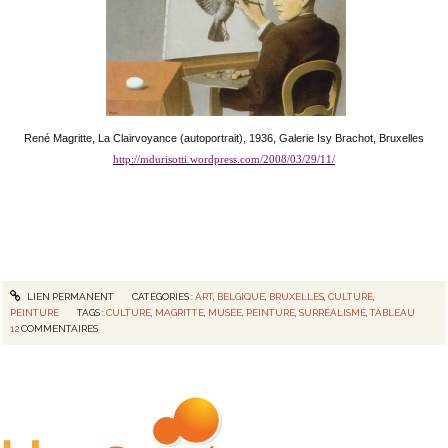
René Magritte,
La Clairvoyance
(autoportrait), 1936, Galerie Isy Brachot, Bruxelles
http://mdurisotti.wordpress.com/2008/03/29/11/
LIEN PERMANENT
CATÉGORIES :
ART
,
BELGIQUE
,
BRUXELLES
,
CULTURE
,
PEINTURE
TAGS :
CULTURE
,
MAGRITTE
,
MUSÉE
,
PEINTURE
,
SURRÉALISME
,
TABLEAU
12
COMMENTAIRES