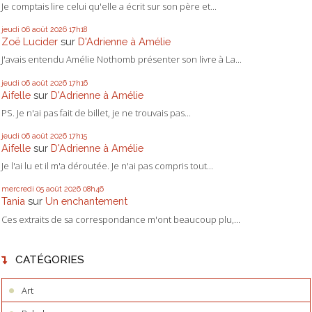
Je comptais lire celui qu'elle a écrit sur son père et...
jeudi 06
août 2026
17h18
Zoë Lucider
sur
D'Adrienne à Amélie
J'avais entendu Amélie Nothomb présenter son livre à La...
jeudi 06
août 2026
17h16
Aifelle
sur
D'Adrienne à Amélie
PS. Je n'ai pas fait de billet, je ne trouvais pas...
jeudi 06
août 2026
17h15
Aifelle
sur
D'Adrienne à Amélie
Je l'ai lu et il m'a déroutée. Je n'ai pas compris tout...
mercredi 05
août 2026
08h46
Tania
sur
Un enchantement
Ces extraits de sa correspondance m'ont beaucoup plu,...
CATÉGORIES
Art