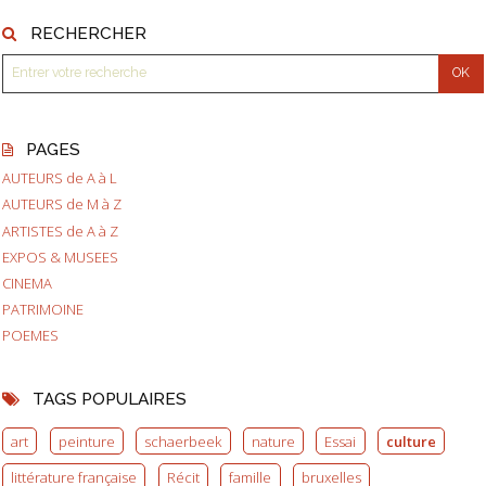
RECHERCHER
PAGES
AUTEURS de A à L
AUTEURS de M à Z
ARTISTES de A à Z
EXPOS & MUSEES
CINEMA
PATRIMOINE
POEMES
TAGS POPULAIRES
art
peinture
schaerbeek
nature
Essai
culture
littérature française
Récit
famille
bruxelles