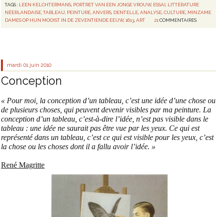
TAGS :
LEEN KELCHTERMANS
,
PORTRET VAN EEN JONGE VROUW
,
ESSAI
,
LITTÉRATURE
NÉERLANDAISE
,
TABLEAU
,
PEINTURE
,
ANVERS
,
DENTELLE
,
ANALYSE
,
CULTURE
,
MINZAME
DAMES OP HUN MOOIST IN DE ZEVENTIENDE EEUW
,
1613
,
ART
21
COMMENTAIRES
mardi 01
juin 2010
Conception
« Pour moi, la conception d’un tableau, c’est une idée d’une chose ou
de plusieurs choses, qui peuvent devenir visibles par ma peinture. La
conception d’un tableau, c’est-à-dire l’idée, n’est pas visible dans le
tableau : une idée ne saurait pas être vue par les yeux. Ce qui est
représenté dans un tableau, c’est ce qui est visible pour les yeux, c’est
la chose ou les choses dont il a fallu avoir l’idée. »
René Magritte