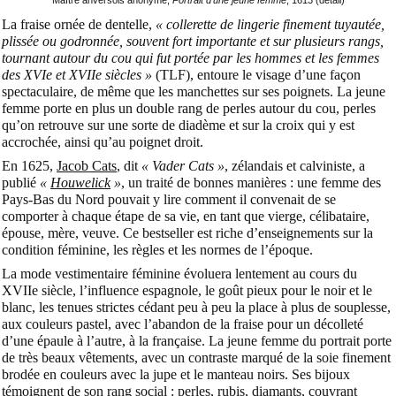
La fraise ornée de dentelle,
« collerette de lingerie finement tuyautée,
plissée ou godronnée, souvent fort importante et sur plusieurs rangs,
tournant autour du cou qui fut portée par les hommes et les femmes
des XVIe et XVIIe siècles »
(TLF), entoure le visage d’une façon
spectaculaire, de même que les manchettes sur ses poignets. La jeune
femme porte en plus un double rang de perles autour du cou, perles
qu’on retrouve sur une sorte de diadème et sur la croix qui y est
accrochée, ainsi qu’au poignet droit.
En 1625,
Jacob Cats
, dit
« Vader Cats »
, zélandais et calviniste, a
publié
«
Houwelick
»
, un traité de bonnes manières : une femme des
Pays-Bas du Nord pouvait y lire comment il convenait de se
comporter à chaque étape de sa vie, en tant que vierge, célibataire,
épouse, mère, veuve. Ce bestseller est riche d’enseignements sur la
condition féminine, les règles et les normes de l’époque.
La mode vestimentaire féminine évoluera lentement au cours du
XVIIe siècle, l’influence espagnole, le goût pieux pour le noir et le
blanc, les tenues strictes cédant peu à peu la place à plus de souplesse,
aux couleurs pastel, avec l’abandon de la fraise pour un décolleté
d’une épaule à l’autre, à la française. La jeune femme du portrait porte
de très beaux vêtements, avec un contraste marqué de la soie finement
brodée en couleurs avec la jupe et le manteau noirs. Ses bijoux
témoignent de son rang social : perles, rubis, diamants, couvrant