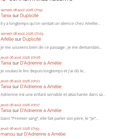
samedi 08
août 2026
17h52
Tania
sur
Duplicité
Il y a longtemps qu'on sentait un silence chez Amélie...
samedi 08
août 2026
17h29
Aifelle
sur
Duplicité
Je me souviens bien de ce passage ; je me demandais...
jeudi 06
août 2026
20h26
Tania
sur
D'Adrienne à Amélie
Je voulais le lire depuis longtemps et j'ai dû le...
jeudi 06
août 2026
20h21
Tania
sur
D'Adrienne à Amélie
Adrienne est une enfant sensible et attachante dans sa...
jeudi 06
août 2026
20h17
Tania
sur
D'Adrienne à Amélie
Dans "Premier sang", elle fait parler son père, le "je"...
jeudi 06
août 2026
17h53
manou
sur
D'Adrienne à Amélie