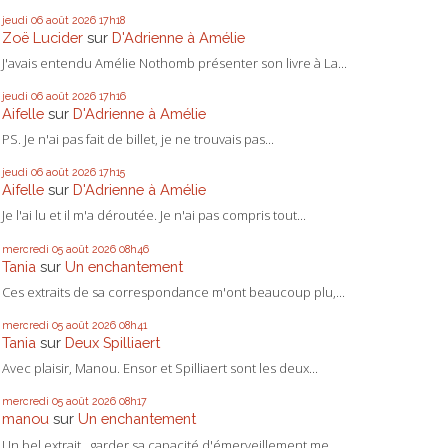
jeudi 06
août 2026
17h18
Zoë Lucider
sur
D'Adrienne à Amélie
J'avais entendu Amélie Nothomb présenter son livre à La...
jeudi 06
août 2026
17h16
Aifelle
sur
D'Adrienne à Amélie
PS. Je n'ai pas fait de billet, je ne trouvais pas...
jeudi 06
août 2026
17h15
Aifelle
sur
D'Adrienne à Amélie
Je l'ai lu et il m'a déroutée. Je n'ai pas compris tout...
mercredi 05
août 2026
08h46
Tania
sur
Un enchantement
Ces extraits de sa correspondance m'ont beaucoup plu,...
mercredi 05
août 2026
08h41
Tania
sur
Deux Spilliaert
Avec plaisir, Manou. Ensor et Spilliaert sont les deux...
mercredi 05
août 2026
08h17
manou
sur
Un enchantement
Un bel extrait...garder sa capacité d'émerveillement me...