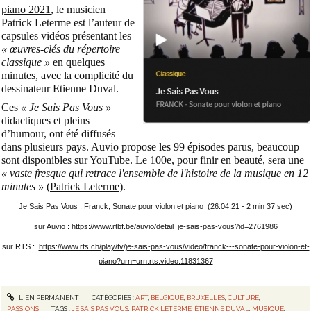
piano 2021
, le musicien
Patrick Leterme est l’auteur de
capsules vidéos présentant les
« œuvres-clés du répertoire
classique »
en quelques
minutes, avec la complicité du
dessinateur Etienne Duval.
Ces
« Je Sais Pas Vous »
didactiques et pleins
d’humour, ont été diffusés
dans plusieurs pays. Auvio propose les 99 épisodes parus, beaucoup
sont disponibles sur YouTube. Le 100e, pour finir en beauté, sera une
« vaste fresque qui retrace l'ensemble de l'histoire de la musique en 12
minutes »
(
Patrick Leterme
).
Je Sais Pas Vous : Franck, Sonate pour violon et piano (26.04.21 - 2 min 37 sec)
sur Auvio :
https://www.rtbf.be/auvio/detail_je-sais-pas-vous?id=2761986
sur RTS :
https://www.rts.ch/play/tv/je-sais-pas-vous/video/franck---sonate-pour-violon-et-
piano?urn=urn:rts:video:11831367
LIEN PERMANENT
CATÉGORIES :
ART
,
BELGIQUE
,
BRUXELLES
,
CULTURE
,
PASSIONS
TAGS :
JE SAIS PAS VOUS
,
PATRICK LETERME
,
ÉTIENNE DUVAL
,
MUSIQUE
,