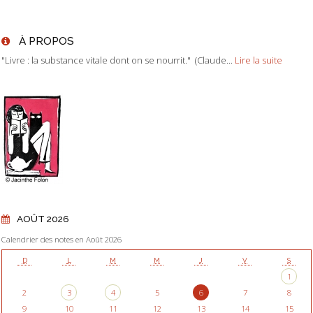
À PROPOS
"Livre : la substance vitale dont on se nourrit." (Claude...
Lire la suite
AOÛT 2026
Calendrier des notes en Août 2026
D
L
M
M
J
V
S
1
2
3
4
5
6
7
8
9
10
11
12
13
14
15