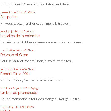
Pourquoi deux ? Les critiques distinguent deux...
samedi 01
août 2026
06h00
Ses perles
« – Vous savez, ma chérie, comme je la trouve...
jeudi 30
juillet 2026
06h00
Les ailes de la colombe
Deuxième récit d’ Henry James dans mon vieux volume...
mardi 28
juillet 2026
18h00
Delvaux et Giron
Paul Delvaux et Robert Giron, histoire d’affinités...
lundi 27
juillet 2026
06h00
Robert Giron, XXe
« Robert Giron, l’heure de la révélation »...
vendredi 24
juillet 2026
09h55
Un but de promenade
Nous aimons faire le tour des étangs au Rouge-Cloître...
mardi 21
juillet 2026
18h00