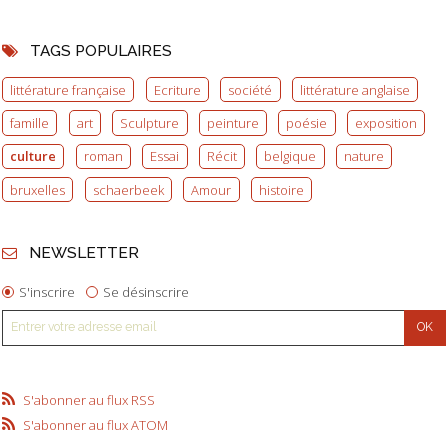
TAGS POPULAIRES
littérature française
Ecriture
société
littérature anglaise
famille
art
Sculpture
peinture
poésie
exposition
culture
roman
Essai
Récit
belgique
nature
bruxelles
schaerbeek
Amour
histoire
NEWSLETTER
S'inscrire
Se désinscrire
S'abonner au flux RSS
S'abonner au flux ATOM