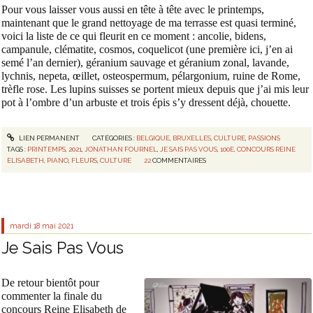
Pour vous laisser vous aussi en tête à tête avec le printemps,
maintenant que le grand nettoyage de ma terrasse est quasi terminé,
voici la liste de ce qui fleurit en ce moment : ancolie, bidens,
campanule, clématite, cosmos, coquelicot (une première ici, j’en ai
semé l’an dernier), géranium sauvage et géranium zonal, lavande,
lychnis, nepeta, œillet, osteospermum, pélargonium, ruine de Rome,
trèfle rose. Les lupins suisses se portent mieux depuis que j’ai mis leur
pot à l’ombre d’un arbuste et trois épis s’y dressent déjà, chouette.
LIEN PERMANENT
CATÉGORIES :
BELGIQUE
,
BRUXELLES
,
CULTURE
,
PASSIONS
TAGS :
PRINTEMPS
,
2021
,
JONATHAN FOURNEL
,
JE SAIS PAS VOUS
,
100E
,
CONCOURS REINE
ELISABETH
,
PIANO
,
FLEURS
,
CULTURE
22
COMMENTAIRES
mardi 18
mai 2021
Je Sais Pas Vous
De retour bientôt pour
commenter la finale du
concours Reine Elisabeth de