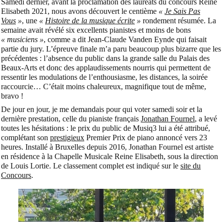
Samedi dernier, avant la proclamation des lauréats du concours Reine
Elisabeth 2021, nous avons découvert le centième
«
Je Sais Pas
Vous
»
, une
«
Histoire de la musique écrite
»
rondement résumée. La
semaine avait révélé six excellents pianistes et moins de bons
« musiciens »
, comme a dit Jean-Claude Vanden Eynde qui faisait
partie du jury. L’épreuve finale m’a paru beaucoup plus bizarre que les
précédentes : l’absence du public dans la grande salle du Palais des
Beaux-Arts et donc des applaudissements nourris qui permettent de
ressentir les modulations de l’enthousiasme, les distances, la soirée
raccourcie… C’était moins chaleureux, magnifique tout de même,
bravo !
De jour en jour, je me demandais pour qui voter samedi soir et la
dernière prestation, celle du pianiste français
Jonathan Fournel
, a levé
toutes les hésitations : le prix du public de Musiq3 lui a été attribué,
complétant son
prestigieux
Premier Prix de piano annoncé vers 23
heures. Installé à Bruxelles depuis 2016, Jonathan Fournel est artiste
en résidence à la Chapelle Musicale Reine Elisabeth, sous la direction
de Louis Lortie. Le classement complet est indiqué sur le
site du
Concours
.