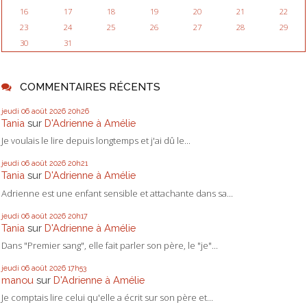
16
17
18
19
20
21
22
23
24
25
26
27
28
29
30
31
COMMENTAIRES RÉCENTS
jeudi 06
août 2026
20h26
Tania
sur
D'Adrienne à Amélie
Je voulais le lire depuis longtemps et j'ai dû le...
jeudi 06
août 2026
20h21
Tania
sur
D'Adrienne à Amélie
Adrienne est une enfant sensible et attachante dans sa...
jeudi 06
août 2026
20h17
Tania
sur
D'Adrienne à Amélie
Dans "Premier sang", elle fait parler son père, le "je"...
jeudi 06
août 2026
17h53
manou
sur
D'Adrienne à Amélie
Je comptais lire celui qu'elle a écrit sur son père et...