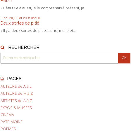
Bêta !
« Bêta ! Cela aussi, je le comprenais à présent, je...
lundi 20
juillet 2026
06h00
Deux sortes de pitié
« Il y a deux sortes de pitié. L’une, molle et...
RECHERCHER
PAGES
AUTEURS de A à L
AUTEURS de M à Z
ARTISTES de A à Z
EXPOS & MUSEES
CINEMA
PATRIMOINE
POEMES