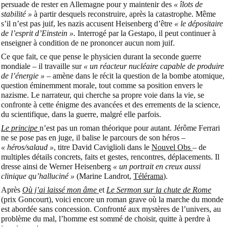
persuade de rester en Allemagne pour y maintenir des
« îlots de
stabilité »
à partir desquels reconstruire, après la catastrophe. Même
s’il n’est pas juif, les nazis accusent Heisenberg d’être
« le dépositaire
de l’esprit d’Einstein ».
Interrogé par la Gestapo, il peut continuer à
enseigner à condition de ne prononcer aucun nom juif.
Ce que fait, ce que pense le physicien durant la seconde guerre
mondiale – il travaille sur
« un réacteur nucléaire capable de produire
de l’énergie »
– amène dans le récit la question de la bombe atomique,
question éminemment morale, tout comme sa position envers le
nazisme. Le narrateur, qui cherche sa propre voie dans la vie, se
confronte à cette énigme des avancées et des errements de la science,
du scientifique, dans la guerre, malgré elle parfois.
Le principe
n’est pas un roman théorique pour autant. Jérôme Ferrari
ne se pose pas en juge, il balise le parcours de son héros –
« héros/salaud »
, titre David Caviglioli dans le
Nouvel Obs
– de
multiples détails concrets, faits et gestes, rencontres, déplacements. Il
dresse ainsi de Werner Heisenberg
« un portrait en creux aussi
clinique qu’halluciné »
(Marine Landrot,
Télérama
).
Après
Où j’ai laissé mon âme
et
Le Sermon sur la chute de Rome
(prix Goncourt), voici encore un roman grave où la marche du monde
est abordée sans concession. Confronté aux mystères de l’univers, au
problème du mal, l’homme est sommé de choisir, quitte à perdre à