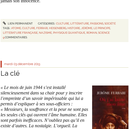
jamais son innocence.
LIEN PERMANENT
CATÉGORIES :
CULTURE
,
LITTÉRATURE
,
PASSIONS
,
SOCIÉTÉ
TAGS :
ATOME
,
CULTURE
,
FERRARI
,
HEISENBERG
,
HISTOIRE
,
JÉRÔME
,
LE PRINCIPE
,
LITTÉRATURE FRANÇAISE
,
NAZISME
,
PHYSIQUE QUANTIQUE
,
ROMAN
,
SCIENCE
9
COMMENTAIRES
mardi 03
décembre 2013
La clé
« Le mois de juin 1944 s’est installé
silencieusement dans sa chair pour y inscrire
l’empreinte d’un savoir impérissable qui lui a
permis d’expliquer à ses sous-officiers :
« Messieurs, la souffrance et la peur ne sont pas
les seules clés qui ouvrent l’âme humaine. Elles
sont parfois inefficaces. N’oubliez pas qu’il en
existe d’autres. La nostalgie. L’orgueil. La