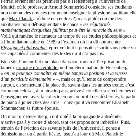
Ferrari revient sur les premiers pas d’Heisenberg à l’université de
Munich où le professeur
Arnold Sommerfeld
considère ses étudiants
non comme des novices (comment enseigner la physique traditionnelle
que
Max Planck
a réduite en cendres ?) mais plutôt comme des
auxiliaires pour débusquer dans le chaos
« les régularités
mathématiques desquelles jaillirait peut-être le miracle du sens ».
Voilà qui ramène le narrateur au temps de ses études philosophiques et
à l’humiliation subie en 1989 à l’examen où il a dû commenter
Physique et philosophie
, épreuve dont il pensait se sortir sans peine vu
ses capacités à commenter des textes qu’il n’a pas lus.
Bien sûr, l’auteur fait une place dans son roman à l’explication du
fameux
principe d’incertitude
ou d’indétermination de Heisenberg –
« on ne peut pas connaître en même temps la position et la vitesse
d’un particule élémentaire »
–, mais ce qu’il tente de comprendre
surtout, en se mettant à la place du savant dans les années trente, c’est
comment celui-ci, à trente-cinq ans, arrive à concilier ses recherches et
l’enseignement avec la collecte en rue au profit des déshérités, la partie
de piano à jouer chez des amis – chez qui il va rencontrer Elisabeth
Schumacher, sa future épouse.
On dirait qu’Heisenberg, confronté à la propagande antisémite,
n’arrive pas à y croire d’abord, tant ces propos sont imbéciles. Puis,
témoin de l’éviction des savants juifs de l’université, il pense à
démissionner ou à partir, hésite, jusqu’au jour où Max Planck le