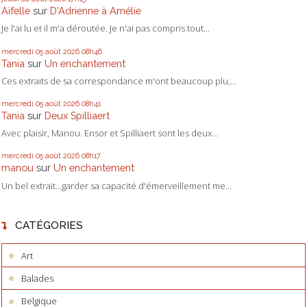
Aifelle
sur
D'Adrienne à Amélie
Je l'ai lu et il m'a déroutée. Je n'ai pas compris tout...
mercredi 05
août 2026
08h46
Tania
sur
Un enchantement
Ces extraits de sa correspondance m'ont beaucoup plu,...
mercredi 05
août 2026
08h41
Tania
sur
Deux Spilliaert
Avec plaisir, Manou. Ensor et Spilliaert sont les deux...
mercredi 05
août 2026
08h17
manou
sur
Un enchantement
Un bel extrait...garder sa capacité d'émerveillement me...
CATÉGORIES
Art
Balades
Belgique