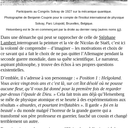
Participants au Congrès Solvay de 1927 sur la mécanique quantique.
Photographie de Benjamin Couprie pour le compte de l'Institut international de physique
Solvay, Parc Léopold, Bruxelles, Belgique.
Heisenberg est le 3e en commençant par la droite au dernier rang (autres noms
ici
).
Dans une démarche qui peut se rapprocher de celle de
Stéphane
Lambert
interrogeant la peinture et la vie de Nicolas de Staël, c’est ici
la volonté de comprendre – d’imaginer – les motivations et choix de
ce savant qui a fait le choix de ne pas quitter l’Allemagne pendant la
seconde guerre mondiale, dans sa quête scientifique. Le narrateur,
aspirant philosophe, y trouve des échos à ses propres questions
existentielles.
D’emblée, il s’adresse à son personnage :
« Position 1 : Helgoland.
Vous aviez vingt-trois ans et c’est là, sur cet îlot désolé où ne pousse
aucune fleur, qu’il vous fut donné pour la première fois de regarder
par-dessus l’épaule de Dieu. »
Cela fait trois ans déjà qu’Heisenberg
se mêle de physique atomique et se heurte à des expérimentations aux
résultats
« absurdes, et pourtant irréfutables ».
Il garde
« foi en la
beauté »
du monde malgré l’horreur de la grande guerre qui a
transformé son père professeur en guerrier, fauché un cousin et changé
terriblement un autre.