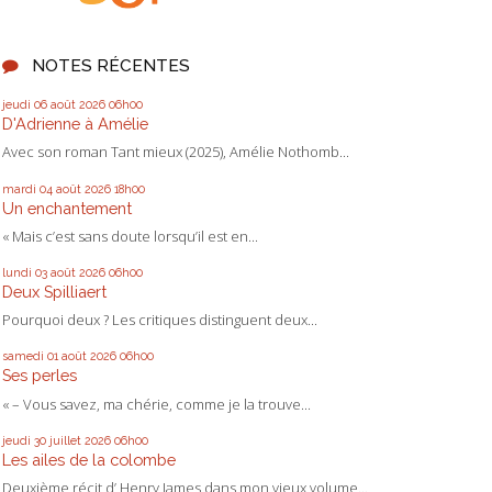
NOTES RÉCENTES
jeudi 06
août 2026
06h00
D'Adrienne à Amélie
Avec son roman Tant mieux (2025), Amélie Nothomb...
mardi 04
août 2026
18h00
Un enchantement
« Mais c’est sans doute lorsqu’il est en...
lundi 03
août 2026
06h00
Deux Spilliaert
Pourquoi deux ? Les critiques distinguent deux...
samedi 01
août 2026
06h00
Ses perles
« – Vous savez, ma chérie, comme je la trouve...
jeudi 30
juillet 2026
06h00
Les ailes de la colombe
Deuxième récit d’ Henry James dans mon vieux volume...