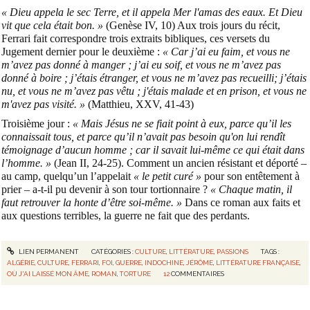
« Dieu appela le sec Terre, et il appela Mer l'amas des eaux. Et Dieu
vit que cela était bon. »
(Genèse IV, 10) Aux trois jours du récit,
Ferrari fait correspondre trois extraits bibliques, ces versets du
Jugement dernier pour le deuxième :
« Car j’ai eu faim, et vous ne
m’avez pas donné à manger ; j’ai eu soif, et vous ne m’avez pas
donné à boire ; j’étais étranger, et vous ne m’avez pas recueilli; j’étais
nu, et vous ne m’avez pas vêtu ; j'étais malade et en prison, et vous ne
m'avez pas visité. »
(Matthieu, XXV, 41-43)
Troisième jour :
« Mais Jésus ne se fiait point à eux, parce qu’il les
connaissait tous, et parce qu’il n’avait pas besoin qu'on lui rendît
témoignage d’aucun homme ; car il savait lui-même ce qui était dans
l’homme. »
(Jean II, 24-25). Comment un ancien résistant et déporté –
au camp, quelqu’un l’appelait
« le petit curé »
pour son entêtement à
prier – a-t-il pu devenir à son tour tortionnaire ?
« Chaque matin, il
faut retrouver la honte d’être soi-même. »
Dans ce roman aux faits et
aux questions terribles, la guerre ne fait que des perdants.
LIEN PERMANENT
CATÉGORIES :
CULTURE
,
LITTÉRATURE
,
PASSIONS
TAGS :
ALGÉRIE
,
CULTURE
,
FERRARI
,
FOI
,
GUERRE
,
INDOCHINE
,
JÉRÔME
,
LITTÉRATURE FRANÇAISE
,
OÙ J'AI LAISSÉ MON ÂME
,
ROMAN
,
TORTURE
12
COMMENTAIRES