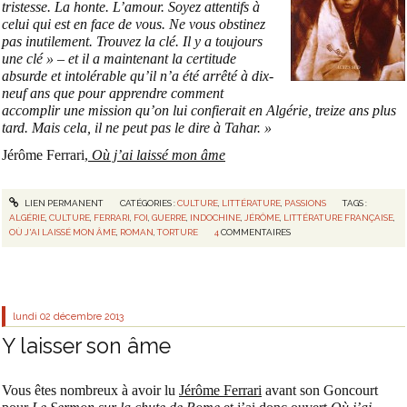
tristesse. La honte. L’amour. Soyez attentifs à
celui qui est en face de vous. Ne vous obstinez
pas inutilement. Trouvez la clé. Il y a toujours
une clé » – et il a maintenant la certitude
absurde et intolérable qu’il n’a été arrêté à dix-
neuf ans que pour apprendre comment
accomplir une mission qu’on lui confierait en Algérie, treize ans plus
tard. Mais cela, il ne peut pas le dire à Tahar. »
Jérôme Ferrari,
Où j’ai laissé mon âme
LIEN PERMANENT
CATÉGORIES :
CULTURE
,
LITTÉRATURE
,
PASSIONS
TAGS :
ALGÉRIE
,
CULTURE
,
FERRARI
,
FOI
,
GUERRE
,
INDOCHINE
,
JÉRÔME
,
LITTÉRATURE FRANÇAISE
,
OÙ J'AI LAISSÉ MON ÂME
,
ROMAN
,
TORTURE
4
COMMENTAIRES
lundi 02
décembre 2013
Y laisser son âme
Vous êtes nombreux à avoir lu
Jérôme Ferrari
avant son Goncourt