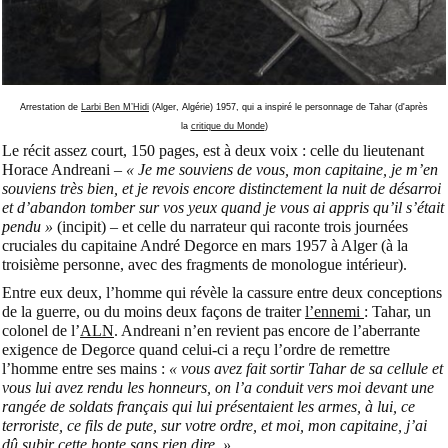
Arrestation de
Larbi Ben M’Hidi
(Alger, Algérie) 1957, qui a inspiré le personnage de Tahar (d'après
la
critique du Monde
)
Le récit assez court, 150 pages, est à deux voix : celle du lieutenant
Horace Andreani –
« Je me souviens de vous, mon capitaine, je m’en
souviens très bien, et je revois encore distinctement la nuit de désarroi
et d’abandon tomber sur vos yeux quand je vous ai appris qu’il s’était
pendu »
(incipit) – et celle du narrateur qui raconte trois journées
cruciales du capitaine André Degorce en mars 1957 à Alger (à la
troisième personne, avec des fragments de monologue intérieur).
Entre eux deux, l’homme qui révèle la cassure entre deux conceptions
de la guerre, ou du moins deux façons de traiter
l’ennemi
: Tahar, un
colonel de l’
ALN
. Andreani n’en revient pas encore de l’aberrante
exigence de Degorce quand celui-ci a reçu l’ordre de remettre
l’homme entre ses mains :
« vous avez fait sortir Tahar de sa cellule et
vous lui avez rendu les honneurs, on l’a conduit vers moi devant une
rangée de soldats français qui lui présentaient les armes, à lui, ce
terroriste, ce fils de pute, sur votre ordre, et moi, mon capitaine, j’ai
dû subir cette honte sans rien dire. »