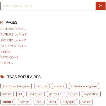
PAGES
AUTEURS de A à L
AUTEURS de M à Z
ARTISTES de A à Z
EXPOS & MUSEES
CINEMA
PATRIMOINE
POEMES
TAGS POPULAIRES
littérature française
Ecriture
société
littérature anglaise
famille
art
Sculpture
peinture
poésie
exposition
culture
roman
Essai
Récit
belgique
nature