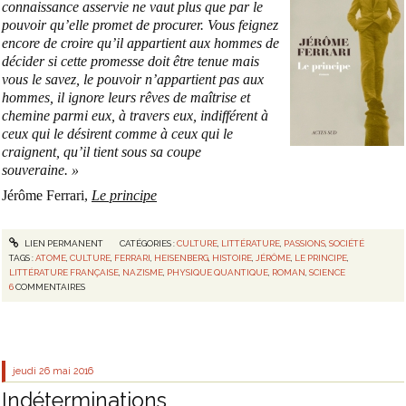
connaissance asservie ne vaut plus que par le
pouvoir qu’elle promet de procurer. Vous feignez
encore de croire qu’il appartient aux hommes de
décider si cette promesse doit être tenue mais
vous le savez, le pouvoir n’appartient pas aux
hommes, il ignore leurs rêves de maîtrise et
chemine parmi eux, à travers eux, indifférent à
ceux qui le désirent comme à ceux qui le
craignent, qu’il tient sous sa coupe
souveraine. »
Jérôme Ferrari,
Le principe
LIEN PERMANENT
CATÉGORIES :
CULTURE
,
LITTÉRATURE
,
PASSIONS
,
SOCIÉTÉ
TAGS :
ATOME
,
CULTURE
,
FERRARI
,
HEISENBERG
,
HISTOIRE
,
JÉRÔME
,
LE PRINCIPE
,
LITTÉRATURE FRANÇAISE
,
NAZISME
,
PHYSIQUE QUANTIQUE
,
ROMAN
,
SCIENCE
6
COMMENTAIRES
jeudi 26
mai 2016
Indéterminations