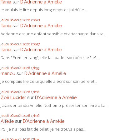
Tania
sur
D'Adrienne à Amélie
Je voulais le lire depuis longtemps et j'ai dû le...
jeudi 06
août 2026
20h21
Tania
sur
D'Adrienne à Amélie
Adrienne est une enfant sensible et attachante dans sa...
jeudi 06
août 2026
20h17
Tania
sur
D'Adrienne à Amélie
Dans "Premier sang", elle fait parler son père, le "je"...
jeudi 06
août 2026
17h53
manou
sur
D'Adrienne à Amélie
Je comptais lire celui qu'elle a écrit sur son père et...
jeudi 06
août 2026
17h18
Zoë Lucider
sur
D'Adrienne à Amélie
J'avais entendu Amélie Nothomb présenter son livre à La...
jeudi 06
août 2026
17h16
Aifelle
sur
D'Adrienne à Amélie
PS. Je n'ai pas fait de billet, je ne trouvais pas...
jeudi 06
août 2026
17h15