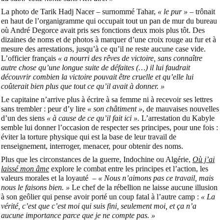
La photo de Tarik Hadj Nacer – surnommé Tahar,
« le pur »
– trônait
en haut de l’organigramme qui occupait tout un pan de mur du bureau
où André Degorce avait pris ses fonctions deux mois plus tôt. Des
dizaines de noms et de photos à marquer d’une croix rouge au fur et à
mesure des arrestations, jusqu’à ce qu’il ne reste aucune case vide.
L’officier français
« a nourri des rêves de victoire, sans connaître
autre chose qu’une longue suite de défaites (…) il lui faudrait
découvrir combien la victoire pouvait être cruelle et qu’elle lui
coûterait bien plus que tout ce qu’il avait à donner. »
Le capitaine n’arrive plus à écrire à sa femme ni à recevoir ses lettres
sans trembler : peur d’y lire
« son châtiment »
, de mauvaises nouvelles
d’un des siens
« à cause de ce qu’il fait ici ».
L’arrestation du Kabyle
semble lui donner l’occasion de respecter ses principes, pour une fois :
éviter la torture physique qui est la base de leur travail de
renseignement, interroger, menacer, pour obtenir des noms.
Plus que les circonstances de la guerre, Indochine ou Algérie,
Où j’ai
laissé mon âme
explore le combat entre les principes et l’action, les
valeurs morales et la loyauté –
« Nous n’aimons pas ce travail, mais
nous le faisons bien. »
Le chef de la rébellion ne laisse aucune illusion
à son geôlier qui pense avoir porté un coup fatal à l’autre camp :
« La
vérité, c’est que c’est moi qui suis fini, seulement moi, et ça n’a
aucune importance parce que je ne compte pas. »