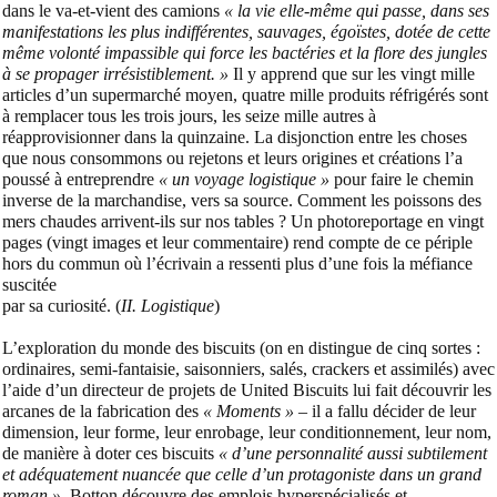
dans le va-et-vient des camions
« la vie elle-même qui passe, dans ses
manifestations les plus indifférentes, sauvages, égoïstes, dotée de cette
même volonté impassible qui force les bactéries et la flore des jungles
à se propager irrésistiblement. »
Il y apprend que sur les vingt mille
articles d’un supermarché moyen, quatre mille produits réfrigérés sont
à remplacer tous les trois jours, les seize mille autres à
réapprovisionner dans la quinzaine. La disjonction entre les choses
que nous consommons ou rejetons et leurs origines et créations l’a
poussé à entreprendre
« un voyage logistique »
pour faire le chemin
inverse de la marchandise, vers sa source. Comment les poissons des
mers chaudes arrivent-ils sur nos tables ? Un photoreportage en vingt
pages (vingt images et leur commentaire) rend compte de ce périple
hors du commun où l’écrivain a ressenti plus d’une fois la méfiance
suscitée
par sa curiosité. (
II. Logistique
)
L’exploration du monde des biscuits (on en distingue de cinq sortes :
ordinaires, semi-fantaisie, saisonniers, salés, crackers et assimilés) avec
l’aide d’un directeur de projets de United Biscuits lui fait découvrir les
arcanes de la fabrication des
« Moments »
– il a fallu décider de leur
dimension, leur forme, leur enrobage, leur conditionnement, leur nom,
de manière à doter ces biscuits
« d’une personnalité aussi subtilement
et adéquatement nuancée que celle d’un protagoniste dans un grand
roman ».
Botton découvre des emplois hyperspécialisés et