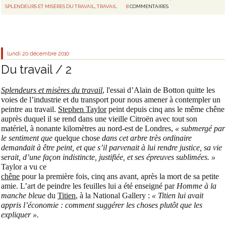
SPLENDEURS ET MISÈRES DU TRAVAIL
,
TRAVAIL
8
COMMENTAIRES
lundi 20
décembre 2010
Du travail / 2
Splendeurs et misères du travail
, l'essai d’Alain de Botton quitte les
voies de l’industrie et du transport pour nous amener à contempler un
peintre au travail.
Stephen Taylor
peint depuis cinq ans le même chêne
auprès duquel il se rend dans une vieille Citroën avec tout son
matériel, à nonante kilomètres au nord-est de Londres,
« submergé par
le sentiment que
quelque chose
dans cet arbre très ordinaire
demandait à être peint, et que s’il parvenait à lui rendre justice, sa vie
serait, d’une façon indistincte, justifiée, et ses épreuves sublimées. »
Taylor a vu ce
chêne
pour la première fois, cinq ans avant, après la mort de sa petite
amie. L’art de peindre les feuilles lui a été enseigné par
Homme à la
manche bleue
du
Titien
, à la National Gallery :
« Titien lui avait
appris l’économie : comment suggérer les choses plutôt que les
expliquer ».