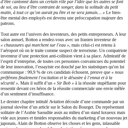
d’être cantonné dans un certain rôle par l’idée que les autres se font
de soi, au lieu d’être contraint de songer, dans la solitude du petit
matin, à tout ce qu’on aurait pu être et ne sera jamais… »
Le bien-
être mental des employés est devenu une préoccupation majeure des
patrons.
Tout autre est l’univers des inventeurs, des petits entrepreneurs. A leur
salon annuel, Botton a rendez-vous avec un Iranien inventeur de
« chaussures qui marchent sur l’eau »
, mais celui-ci est retenu à
l’aéroport où on le traite comme suspect de terrorisme. Un compatriote
inventeur d’une protection anti-collision vient à sa place. Admiratif de
l’esprit d’entreprise, de toutes ces personnes convaincues du potentiel
de leur innovation, l’essayiste est douché par les statistiques qu'on lui
communique : 99,9 % de ces candidats échouent, preuve que
« nous
préférons finalement l’excitation et le désastre à l’ennui et à la
sécurité ».
Mais il suffit d’un
« Sir Bob »
à la réussite stupéfiante pour
ressentir devant ces héros de la réussite commerciale une envie mêlée
d’un sentiment d’insuffisance.
Le dernier chapitre intitulé
Aviation
découle d’une commande par un
journal slovène d’un article sur le Salon du Bourget. Du représentant
solitaire de l’Arabie Saoudite assis au milieu d’un stand luxueux mais
vide aux jeunes et timides responsables du marketing d’un nouveau jet
japonais, Alain de Botton observe les choses et les gens, inlassable