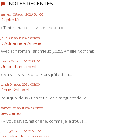
NOTES RÉCENTES
samedi 08
août 2026
06h00
Duplicité
« Tant mieux : elle avait eu raison de...
jeudi 06
août 2026
06h00
D'Adrienne à Amélie
Avec son roman Tant mieux (2025), Amélie Nothomb...
mardi 04
août 2026
18h00
Un enchantement
« Mais c’est sans doute lorsqu’il est en...
lundi 03
août 2026
06h00
Deux Spilliaert
Pourquoi deux ? Les critiques distinguent deux...
samedi 01
août 2026
06h00
Ses perles
« – Vous savez, ma chérie, comme je la trouve...
jeudi 30
juillet 2026
06h00
Les ailes de la colombe