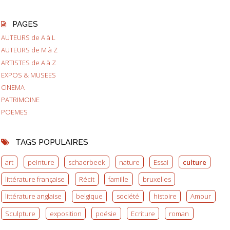
PAGES
AUTEURS de A à L
AUTEURS de M à Z
ARTISTES de A à Z
EXPOS & MUSEES
CINEMA
PATRIMOINE
POEMES
TAGS POPULAIRES
art
peinture
schaerbeek
nature
Essai
culture
littérature française
Récit
famille
bruxelles
littérature anglaise
belgique
société
histoire
Amour
Sculpture
exposition
poésie
Ecriture
roman