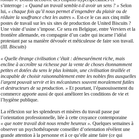
s’interroge :
« Quand un travail semble-t-il avoir un sens ? »
Selon
lui,
« chaque fois qu’il nous permet d’engendrer du plaisir ou de
réduire la souffrance chez les autres ».
Est-ce le cas aux cinq mille
postes de travail sur les six sites de production de United Biscuits ?
Une visite d’usine s’impose. Ce sera en Belgique, entre Verviers et la
frontière allemande, en compagnie d’un cadre qui incarne l’idéal
protestant par sa manière dévouée et méticuleuse de faire son travail.
(
III. Biscuits
)
« Quelle étrange civilisation c’était : démesurément riche, mais
encline à accroître sa richesse par la vente de choses étonnamment
petites et dotées du sens le plus lointain, une civilisation tiraillée et
incapable de choisir raisonnablement entre les nobles fins auxquelles
l’argent pouvait servir et les mécanismes souvent moralement futiles
et destructeurs de sa production. »
Et pourtant, l’épanouissement du
commerce apporte aussi de quoi améliorer les conditions de vie et
l’hygiène publique.
La réflexion sur les splendeurs et misères du travail passe par
l’orientation professionnelle, liée à cette croyance contemporaine
« que notre travail doit nous rendre heureux ».
Quelques semaines à
observer un psychothérapeute conseiller d’orientation révèlent une
grande attention à la personne et à ce qu’elle aime faire (ce qui