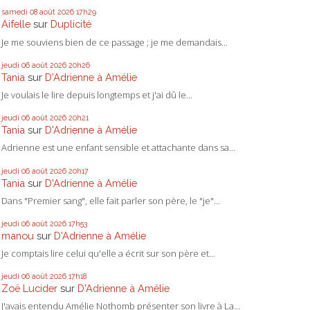
samedi 08
août 2026
17h29
Aifelle
sur
Duplicité
Je me souviens bien de ce passage ; je me demandais...
jeudi 06
août 2026
20h26
Tania
sur
D'Adrienne à Amélie
Je voulais le lire depuis longtemps et j'ai dû le...
jeudi 06
août 2026
20h21
Tania
sur
D'Adrienne à Amélie
Adrienne est une enfant sensible et attachante dans sa...
jeudi 06
août 2026
20h17
Tania
sur
D'Adrienne à Amélie
Dans "Premier sang", elle fait parler son père, le "je"...
jeudi 06
août 2026
17h53
manou
sur
D'Adrienne à Amélie
Je comptais lire celui qu'elle a écrit sur son père et...
jeudi 06
août 2026
17h18
Zoë Lucider
sur
D'Adrienne à Amélie
J'avais entendu Amélie Nothomb présenter son livre à La...