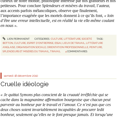
curieux de notre monde, philosophe intéressé par nos grandeurs et nos
petitesses. Pour conclure
Splendeurs et misères du travail
, l’auteur,
aux accents parfois mélancoliques, observe que finalement,
l’importance exagérée que les mortels donnent à ce qu’ils font,
« loin
d’être une erreur intellectuelle, est en réalité la vie elle-même coulant
en nous ».
LIEN PERMANENT
CATÉGORIES :
CULTURE
,
LITTÉRATURE
,
SOCIÉTÉ
TAGS :
BOTTON
,
CULTURE
,
ESPRIT D'ENTREPRISE
,
ESSAI
,
LIEUX DE TRAVAIL
,
LITTÉRATURE
ANGLAISE
,
ORGANISATION SOCIALE
,
ORIENTATION PROFESSIONNELLE
,
PEINTURE
,
SPLENDEURS ET MISÈRES DU TRAVAIL
,
TRAVAIL
4
COMMENTAIRES
samedi 18
décembre 2010
Cruelle idéologie
« Je quittai Symons plus conscient de la cruauté irréfléchie qui se
cache dans la magnanime affirmation bourgeoise que chacun peut
parvenir au bonheur par le travail et l’amour. Ce n’est pas que ces
deux choses soient invariablement incapables de procurer ledit
bonheur, seulement qu’elles ne le font presque jamais. Et lorsqu’une