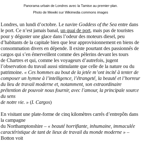
Panorama urbain de Londres avec la Tamise au premier-plan.
Photo de Mewiki sur Wikimedia commons images
Londres, un lundi d’octobre. Le navire
Goddess of the Sea
entre dans
le port. Ce n’est jamais banal,
un quai de port
, mais pas de touristes
pour y déguster une glace dans l’odeur des moteurs diesel, peu
d’habitants de la capitale bien que leur approvisionnement en biens de
consommation divers en dépende. Il existe pourtant des passionnés de
cargos qui s’en émerveillent comme des pèlerins devant les tours
de Chartres et qui, comme les voyageurs d’autrefois, jugent
l’observation du travail aussi stimulante que celle de la nature ou du
patrimoine.
« Ces hommes au bout de la jetée m’ont incité à tenter de
composer un hymne à l’intelligence, l’étrangeté, la beauté et l’horreur
du lieu de travail moderne et, notamment, son extraordinaire
prétention de pouvoir nous fournir, avec l’amour, la principale source
du sens
de notre vie. »
(
I. Cargos
)
En visitant une plate-forme de cinq kilomètres carrés d’entrepôts dans
la campagne
du Northamptonshire –
« beauté horrifiante, inhumaine, immaculée
caractéristique de tant de lieux de travail du monde moderne »
–
Botton voit