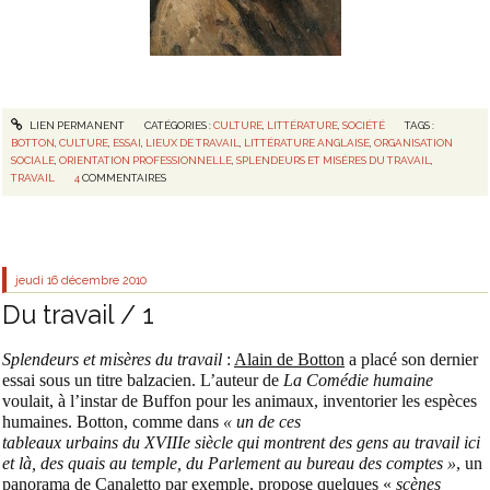
LIEN PERMANENT
CATÉGORIES :
CULTURE
,
LITTÉRATURE
,
SOCIÉTÉ
TAGS :
BOTTON
,
CULTURE
,
ESSAI
,
LIEUX DE TRAVAIL
,
LITTÉRATURE ANGLAISE
,
ORGANISATION
SOCIALE
,
ORIENTATION PROFESSIONNELLE
,
SPLENDEURS ET MISÈRES DU TRAVAIL
,
TRAVAIL
4
COMMENTAIRES
jeudi 16
décembre 2010
Du travail / 1
Splendeurs et misères du travail
:
Alain de Botton
a placé son dernier
essai sous un titre balzacien. L’auteur de
La Comédie humaine
voulait, à l’instar de Buffon pour les animaux, inventorier les espèces
humaines. Botton, comme dans
« un de ces
tableaux urbains du XVIIIe siècle qui montrent des gens au travail ici
et là, des quais au temple, du Parlement au bureau des comptes »
, un
panorama de
Canaletto
par exemple, propose quelques «
scènes