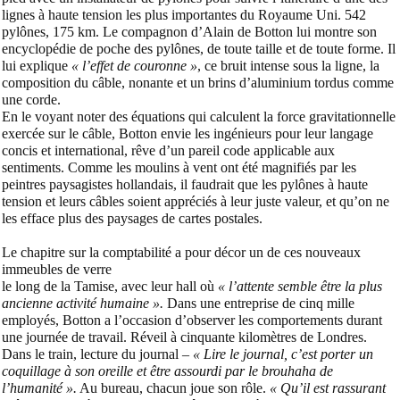
lignes à haute tension les plus importantes du Royaume Uni. 542
pylônes, 175 km. Le compagnon d’Alain de Botton lui montre son
encyclopédie de poche des pylônes, de toute taille et de toute forme. Il
lui explique
« l’effet de couronne »
, ce bruit intense sous la ligne, la
composition du câble, nonante et un brins d’aluminium tordus comme
une corde.
En le voyant noter des équations qui calculent la force gravitationnelle
exercée sur le câble, Botton envie les ingénieurs pour leur langage
concis et international, rêve d’un pareil code applicable aux
sentiments. Comme les moulins à vent ont été magnifiés par les
peintres paysagistes hollandais, il faudrait que les pylônes à haute
tension et leurs câbles soient appréciés à leur juste valeur, et qu’on ne
les efface plus des paysages de cartes postales.
Le chapitre sur la comptabilité a pour décor un de ces nouveaux
immeubles de verre
le long de la Tamise, avec leur hall où
« l’attente semble être la plus
ancienne activité humaine ».
Dans une entreprise de cinq mille
employés, Botton a l’occasion d’observer les comportements durant
une journée de travail. Réveil à cinquante kilomètres de Londres.
Dans le train, lecture du journal –
« Lire le journal, c’est porter un
coquillage à son oreille et être assourdi par le brouhaha de
l’humanité ».
Au bureau, chacun joue son rôle.
« Qu’il est rassurant