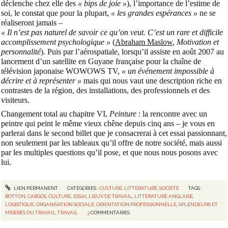
déclenche chez elle des
« bips de joie »
), l’importance de l’estime de
soi, le constat que pour la plupart,
« les grandes espérances »
ne se
réaliseront jamais –
« Il n’est pas naturel de savoir ce qu’on veut. C’est un rare et difficile
accomplissement psychologique »
(
Abraham Maslow
,
Motivation et
personnalité
). Puis par l’aérospatiale, lorsqu’il assiste en août 2007 au
lancement d’un satellite en Guyane française pour la chaîne de
télévision japonaise WOWOWS TV,
« un événement impossible à
décrire et à représenter »
mais qui nous vaut une description riche en
contrastes de la région, des installations, des professionnels et des
visiteurs.
Changement total au chapitre VI,
Peinture
: la rencontre avec un
peintre qui peint le même vieux chêne depuis cinq ans – je vous en
parlerai dans le second billet que je consacrerai à cet essai passionnant,
non seulement par les tableaux qu’il offre de notre société, mais aussi
par les multiples questions qu’il pose, et que nous nous posons avec
lui.
LIEN PERMANENT
CATÉGORIES :
CULTURE
,
LITTÉRATURE
,
SOCIÉTÉ
TAGS :
BOTTON
,
CARGOS
,
CULTURE
,
ESSAI
,
LIEUX DE TRAVAIL
,
LITTÉRATURE ANGLAISE
,
LOGISTIQUE
,
ORGANISATION SOCIALE
,
ORIENTATION PROFESSIONNELLE
,
SPLENDEURS ET
MISÈRES DU TRAVAIL
,
TRAVAIL
3
COMMENTAIRES