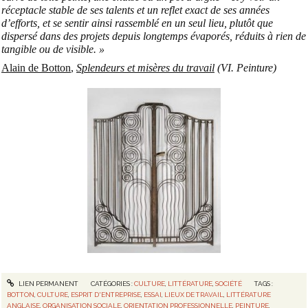
réceptacle stable de ses talents et un reflet exact de ses années
d’efforts, et se sentir ainsi rassemblé en un seul lieu, plutôt que
dispersé dans des projets depuis longtemps évaporés, réduits à rien de
tangible ou de visible. »
Alain de Botton
,
Splendeurs et misères du travail
(VI. Peinture)
LIEN PERMANENT
CATÉGORIES :
CULTURE
,
LITTÉRATURE
,
SOCIÉTÉ
TAGS :
BOTTON
,
CULTURE
,
ESPRIT D'ENTREPRISE
,
ESSAI
,
LIEUX DE TRAVAIL
,
LITTÉRATURE
ANGLAISE
,
ORGANISATION SOCIALE
,
ORIENTATION PROFESSIONNELLE
,
PEINTURE
,