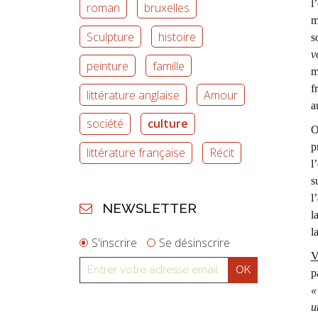
l
roman
bruxelles
m
Sculpture
histoire
s
v
peinture
famille
m
f
littérature anglaise
Amour
a
société
culture
O
p
littérature française
Récit
l
s
l
NEWSLETTER
l
l
S'inscrire
Se désinscrire
V
p
«
u