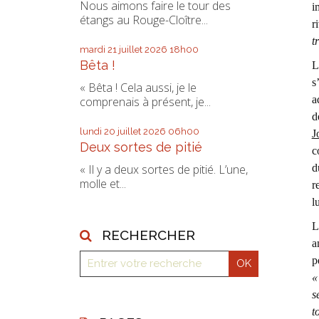
Nous aimons faire le tour des
i
étangs au Rouge-Cloître...
r
t
mardi 21
juillet 2026
18h00
Bêta !
L
s
« Bêta ! Cela aussi, je le
a
comprenais à présent, je...
d
lundi 20
juillet 2026
06h00
J
Deux sortes de pitié
c
d
« Il y a deux sortes de pitié. L’une,
molle et...
r
l
L
RECHERCHER
a
p
«
s
t