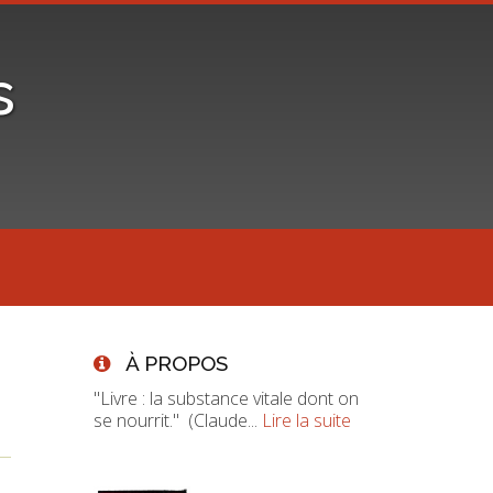
s
À PROPOS
"Livre : la substance vitale dont on
se nourrit." (Claude...
Lire la suite