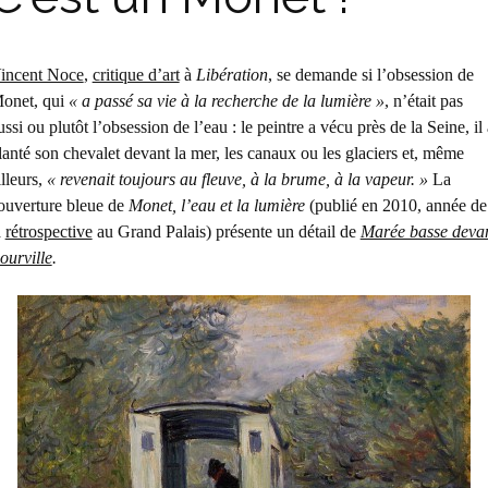
incent Noce
,
critique d’art
à
Libération
, se demande si l’obsession de
onet, qui
« a passé sa vie à la recherche de la lumière »
, n’était pas
ussi ou plutôt l’obsession de l’eau : le peintre a vécu près de la Seine, il 
lanté son chevalet devant la mer, les canaux ou les glaciers et, même
illeurs,
« revenait toujours au fleuve, à la brume, à la vapeur. »
La
ouverture bleue de
Monet, l’eau et la lumière
(
publié en 2010, année de
a
rétrospective
au Grand Palais) présente un détail de
Marée basse deva
ourville
.