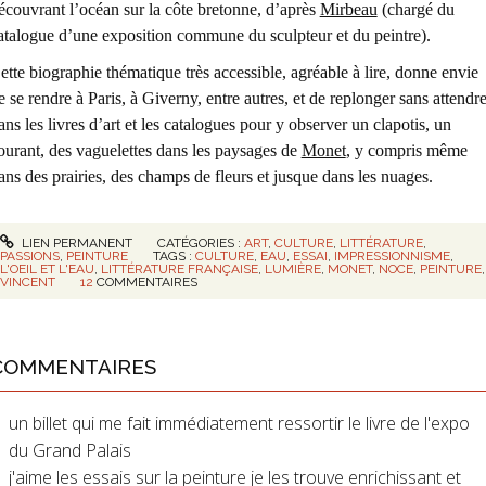
écouvrant l’océan sur la côte bretonne, d’après
Mirbeau
(chargé du
atalogue d’une exposition commune du sculpteur et du peintre).
ette biographie thématique très accessible, agréable à lire, donne envie
e se rendre à Paris, à Giverny, entre autres, et de replonger sans attendr
ans les livres d’art et les catalogues pour y observer un clapotis, un
ourant, des vaguelettes dans les paysages de
Monet
, y compris même
ans des prairies, des champs de fleurs et jusque dans les nuages.
LIEN PERMANENT
CATÉGORIES :
ART
,
CULTURE
,
LITTÉRATURE
,
PASSIONS
,
PEINTURE
TAGS :
CULTURE
,
EAU
,
ESSAI
,
IMPRESSIONNISME
,
L'OEIL ET L'EAU
,
LITTÉRATURE FRANÇAISE
,
LUMIÈRE
,
MONET
,
NOCE
,
PEINTURE
,
VINCENT
12
COMMENTAIRES
COMMENTAIRES
un billet qui me fait immédiatement ressortir le livre de l'expo
du Grand Palais
j'aime les essais sur la peinture je les trouve enrichissant et