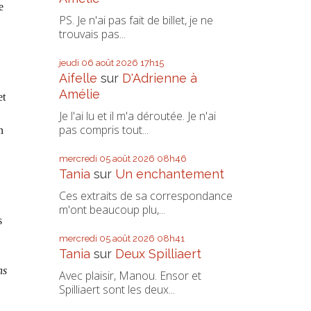
e
PS. Je n'ai pas fait de billet, je ne
trouvais pas...
jeudi 06
août 2026
17h15
Aifelle
sur
D'Adrienne à
Amélie
et
Je l'ai lu et il m'a déroutée. Je n'ai
pas compris tout...
n
mercredi 05
août 2026
08h46
Tania
sur
Un enchantement
Ces extraits de sa correspondance
m'ont beaucoup plu,...
s
mercredi 05
août 2026
08h41
Tania
sur
Deux Spilliaert
ns
Avec plaisir, Manou. Ensor et
Spilliaert sont les deux...