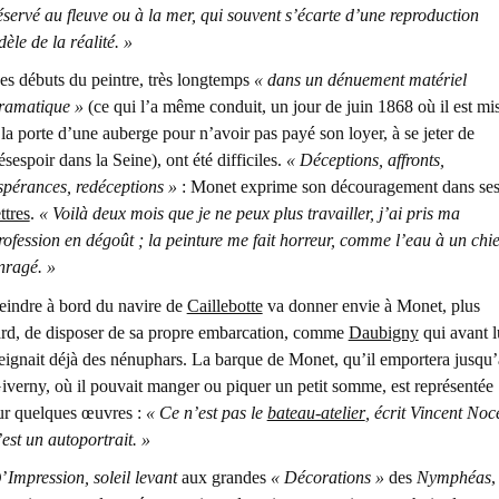
éservé au fleuve ou à la mer, qui souvent s’écarte d’une reproduction
idèle de la réalité. »
es débuts du peintre, très longtemps
« dans un dénuement matériel
ramatique »
(ce qui l’a même conduit, un jour de juin 1868 où il est mi
 la porte d’une auberge pour n’avoir pas payé son loyer, à se jeter de
ésespoir dans la Seine), ont été difficiles.
« Déceptions, affronts,
spérances, redéceptions »
: Monet exprime son découragement dans se
ettres
.
« Voilà deux mois que je ne peux plus travailler, j’ai pris ma
rofession en dégoût ; la peinture me fait horreur, comme l’eau à un chi
nragé. »
eindre à bord du navire de
Caillebotte
va donner envie à Monet, plus
ard, de disposer de sa propre embarcation, comme
Daubigny
qui avant l
eignait déjà des nénuphars. La barque de Monet, qu’il emportera jusqu’
iverny, où il pouvait manger ou piquer un petit somme, est représentée
ur quelques œuvres :
« Ce n’est pas le
bateau-atelier
, écrit Vincent Noc
’est un autoportrait. »
’
Impression, soleil levant
aux grandes
« Décorations »
des
Nymphéas
,