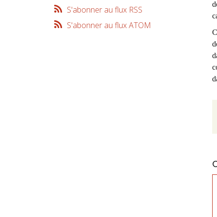
d
S'abonner au flux RSS
c
S'abonner au flux ATOM
C
d
d
c
d