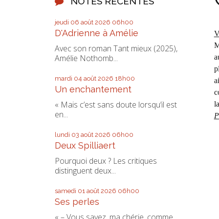
NOTES RÉCENTES
jeudi 06
août 2026
06h00
D'Adrienne à Amélie
V
M
Avec son roman Tant mieux (2025),
a
Amélie Nothomb...
p
mardi 04
août 2026
18h00
a
Un enchantement
c
« Mais c’est sans doute lorsqu’il est
l
en...
P
lundi 03
août 2026
06h00
Deux Spilliaert
Pourquoi deux ? Les critiques
distinguent deux...
samedi 01
août 2026
06h00
Ses perles
« – Vous savez, ma chérie, comme