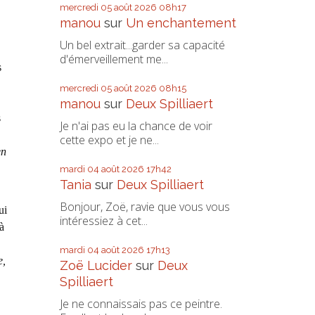
mercredi 05
août 2026
08h17
manou
sur
Un enchantement
Un bel extrait...garder sa capacité
d'émerveillement me...
s
mercredi 05
août 2026
08h15
manou
sur
Deux Spilliaert
s
Je n'ai pas eu la chance de voir
cette expo et je ne...
en
mardi 04
août 2026
17h42
Tania
sur
Deux Spilliaert
Bonjour, Zoë, ravie que vous vous
ui
intéressiez à cet...
à
mardi 04
août 2026
17h13
e,
Zoë Lucider
sur
Deux
Spilliaert
Je ne connaissais pas ce peintre.