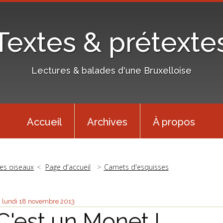
Textes & prétexte
Lectures & balades d'une Bruxelloise
Accueil
Archives
À propos
es oiseaux
Page d'accueil
Carnets d'esquisses
lundi 18
novembre 2013
C'est un Monet !