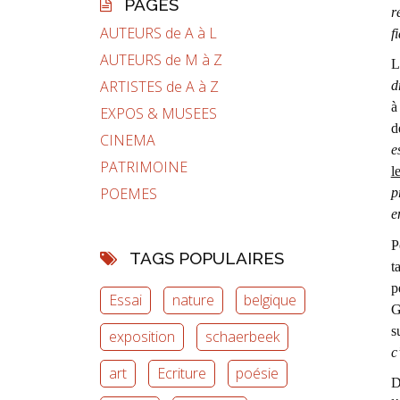
PAGES
r
AUTEURS de A à L
f
AUTEURS de M à Z
L
ARTISTES de A à Z
d
à
EXPOS & MUSEES
d
CINEMA
e
PATRIMOINE
l
POEMES
p
e
P
TAGS POPULAIRES
t
p
Essai
nature
belgique
G
s
exposition
schaerbeek
c
art
Ecriture
poésie
D