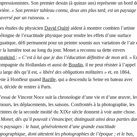
mpressionnistes. Son premier dessin (à quinze ans) représente un bord d
ivière.
« Son premier tableau connu, deux ans plus tard, est un paysage
raversé par un ruisseau. »
es études du physicien
David Quéré
aident à montrer combien l’artiste
’éloigne de l’exactitude physique pour rendre les effets d’une surface
quatique, défi permanent pour un peintre soumis aux variations de l’air 
e la lumière tout au long du jour. Monet a reconnu sa dette envers
ongkind
:
« C’est à lui que je dus l’éducation définitive de mon œil. »
E
ompagnie du Hollandais et aussi de
Boudin
, il ne peut résister à l’appel
u large dès qu’il est,
« libéré des obligations militaires »
et, en 1864,
este à Honfleur quand
Bazille
, qui a descendu la Seine en bateau avec
ui, décide de rentrer à Paris.
’essai de Vincent Noce suit la chronologie d’une vie et d’une œuvre, le
mours, les déplacements, les saisons. Confrontés à la photographie, les
eintres de la seconde moitié du XIXe siècle donnent à voir autre chose.
 Monet, dès qu’il pouvait s’émanciper, distinguait ainsi deux parties da
es paysages : le haut, généralement d’une grande exactitude
opographique, dont attestent les photographies de l’époque ; et le bas,