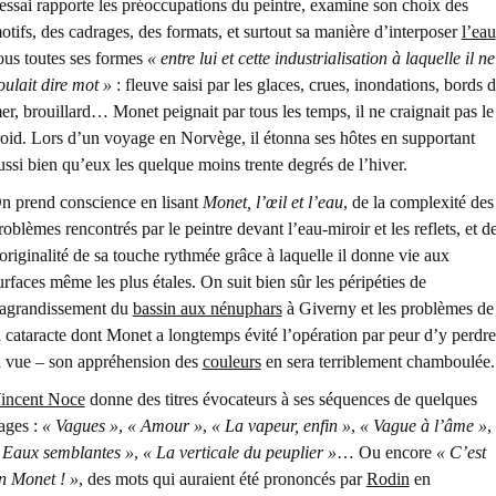
’essai rapporte les préoccupations du peintre, examine son choix des
otifs, des cadrages, des formats, et surtout sa manière d’interposer
l’eau
ous toutes ses formes
« entre lui et cette industrialisation à laquelle il ne
oulait dire mot »
: fleuve saisi par les glaces, crues, inondations, bords 
er, brouillard… Monet peignait par tous les temps, il ne craignait pas le
roid. Lors d’un voyage en Norvège, il étonna ses hôtes en supportant
ussi bien qu’eux les quelque moins trente degrés de l’hiver.
n prend conscience en lisant
Monet, l’œil et l’eau
, de la complexité des
roblèmes rencontrés par le peintre devant l’eau-miroir et les reflets, et d
’originalité de sa touche rythmée grâce à laquelle il donne vie aux
urfaces même les plus étales. On suit bien sûr les péripéties de
’agrandissement du
bassin aux nénuphars
à Giverny et les problèmes de
a cataracte dont Monet a longtemps évité l’opération par peur d’y perdre
a vue – son appréhension des
couleurs
en sera terriblement chamboulée.
incent Noce
donne des titres évocateurs à ses séquences de quelques
ages :
« Vagues »
,
« Amour »
,
« La vapeur, enfin »
,
« Vague à l’âme »
,
 Eaux semblantes »
,
« La verticale du peuplier »
… Ou encore
« C’est
n Monet ! »
, des mots qui auraient été prononcés par
Rodin
en