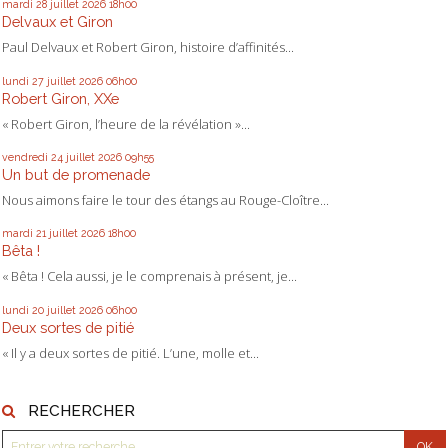
mardi 28
juillet 2026
18h00
Delvaux et Giron
Paul Delvaux et Robert Giron, histoire d’affinités...
lundi 27
juillet 2026
06h00
Robert Giron, XXe
« Robert Giron, l’heure de la révélation »...
vendredi 24
juillet 2026
09h55
Un but de promenade
Nous aimons faire le tour des étangs au Rouge-Cloître...
mardi 21
juillet 2026
18h00
Bêta !
« Bêta ! Cela aussi, je le comprenais à présent, je...
lundi 20
juillet 2026
06h00
Deux sortes de pitié
« Il y a deux sortes de pitié. L’une, molle et...
RECHERCHER