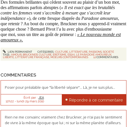
Des formules brillantes qui cèdent souvent au plaisir d’un bon mot,
des affirmations parfois abruptes (
« Il est exact que les brutalités
contre les femmes vont s’accroître à mesure que s’accroît leur
indépendance »
), de cette fresque diaprée du
Paradoxe amoureux
,
que retenir ? Au bout du compte, Bruckner nous y apprend-il vraiment
quelque chose ? Bernard Pivot l’a lu avec plus d'enthousiasme
que moi, sous un titre au goût de primeur :
« Le nouveau monde est
amoureux ».
LIEN PERMANENT
CATÉGORIES :
CULTURE
,
LITTÉRATURE
,
PASSIONS
,
SOCIÉTÉ
TAGS :
AMOUR
,
BRUCKNER
,
CULTURE
,
ÉROTISME
,
ESSAI
,
LE PARADOXE AMOUREUX
,
LIBERTÉ
,
LITTÉRATURE FRANÇAISE
,
MOEURS CONTEMPORAINES
12
COMMENTAIRES
COMMENTAIRES
Poser pour préalable que "la liberté sépare"... Là, je ne suis plus...
Écrit par :
JEA
Répondre à ce commentaire
12h22
-
lundi 29
mars 2010
Rien ne me convainc vraiment chez Bruckner, je n'ai pas le sentiment
de vivre à la même époque que lui ; ni sur la même planète d'ailleurs.