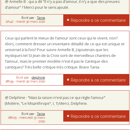
@ Armelle B : qui a dit "Il n'y a pas d'amour, il n'y a que des preuves
d'amour" ? Merci pour le sens ajouté.
Écrit par :
Tania
Répondre à ce commentaire
11h42
-
mardi 30
mars 2010
Ceux qui parlent le mieux de l'amour sont ceux qui le vivent, non?
Alors, comment dresser un inventaire détaillé de ce qui est unique et
universel à la fois? Pour suivre Armelle B, j'ajouterais que les
mystiques tel St Jean de la Croix sont de merveilleux chantres de
l'amour, mais le premier modèle n'est-il pas le Cantique des
cantiques? Très belle critique très critique. Bravo Tania.
Écrit par :
delphine
Répondre à ce commentaire
18h39
-
mardi 30
mars 2010
@ Delphine : "Mais la raison n'est pas ce qui règle l'amour"
(Molière, "Le Misanthrope", I, 1) Merci, Delphine.
Écrit par :
Tania
Répondre à ce commentaire
08h25
-
mercredi 31
mars
2010