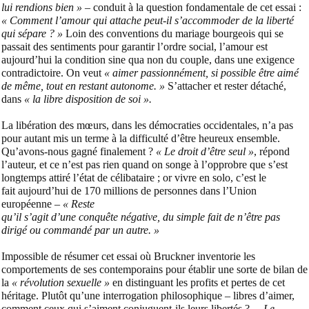
lui rendions bien »
– conduit à la question fondamentale de cet essai :
« Comment l’amour qui attache peut-il s’accommoder de la liberté
qui sépare ? »
Loin des conventions du mariage bourgeois qui se
passait des sentiments pour garantir l’ordre social, l’amour est
aujourd’hui la condition sine qua non du couple, dans une exigence
contradictoire. On veut
« aimer passionnément, si possible être aimé
de même, tout en restant autonome. »
S’attacher et rester détaché,
dans
« la libre disposition de soi ».
La libération des mœurs, dans les démocraties occidentales, n’a pas
pour autant mis un terme à la difficulté d’être heureux ensemble.
Qu’avons-nous gagné finalement ?
« Le droit d’être seul »
, répond
l’auteur, et ce n’est pas rien quand on songe à l’opprobre que s’est
longtemps attiré l’état de célibataire ; or vivre en solo, c’est le
fait aujourd’hui de 170 millions de personnes dans l’Union
européenne –
« Reste
qu’il s’agit d’une conquête négative, du simple fait de n’être pas
dirigé ou commandé par un autre. »
Impossible de résumer cet essai où Bruckner inventorie les
comportements de ses contemporains pour établir une sorte de bilan de
la
« révolution sexuelle »
en distinguant les profits et pertes de cet
héritage. Plutôt qu’une interrogation philosophique – libres d’aimer,
comment ceux qui s’aiment conjuguent-ils leurs libertés ? –,
Le