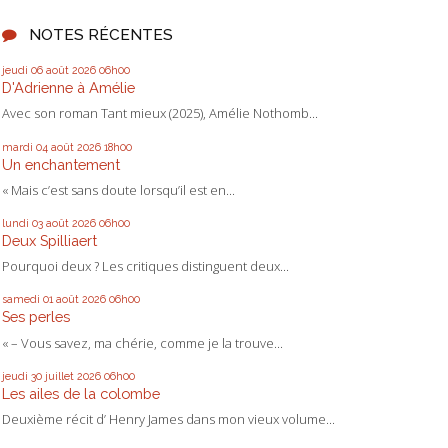
NOTES RÉCENTES
jeudi 06
août 2026
06h00
D'Adrienne à Amélie
Avec son roman Tant mieux (2025), Amélie Nothomb...
mardi 04
août 2026
18h00
Un enchantement
« Mais c’est sans doute lorsqu’il est en...
lundi 03
août 2026
06h00
Deux Spilliaert
Pourquoi deux ? Les critiques distinguent deux...
samedi 01
août 2026
06h00
Ses perles
« – Vous savez, ma chérie, comme je la trouve...
jeudi 30
juillet 2026
06h00
Les ailes de la colombe
Deuxième récit d’ Henry James dans mon vieux volume...