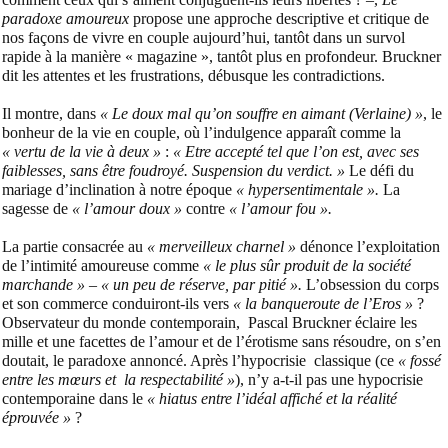
paradoxe amoureux
propose une approche descriptive et critique de
nos façons de vivre en couple aujourd’hui, tantôt dans un survol
rapide à la manière « magazine », tantôt plus en profondeur. Bruckner
dit les attentes et les frustrations, débusque les contradictions.
Il montre, dans
« Le doux mal qu’on souffre en aimant (Verlaine) »
, le
bonheur de la vie en couple, où l’indulgence apparaît comme la
« vertu de la vie à deux »
:
« Etre accepté tel que l’on est, avec ses
faiblesses, sans être foudroyé. Suspension du verdict. »
Le défi du
mariage d’inclination à notre époque
« hypersentimentale ».
La
sagesse de
« l’amour doux »
contre
« l’amour fou ».
La partie consacrée au
« merveilleux charnel »
dénonce l’exploitation
de l’intimité amoureuse comme
« le plus sûr produit de la société
marchande » – « un peu de réserve, par pitié ».
L’obsession du corps
et son commerce conduiront-ils vers
« la banqueroute de l’Eros »
?
Observateur du monde contemporain,
Pascal Bruckner éclaire les
mille et une facettes de l’amour et de l’érotisme sans résoudre, on s’en
doutait, le paradoxe annoncé. Après l’hypocrisie
classique (ce
« fossé
entre les mœurs et
la respectabilité »
), n’y a-t-il pas une hypocrisie
contemporaine dans le
« hiatus entre l’idéal affiché et la réalité
éprouvée »
?