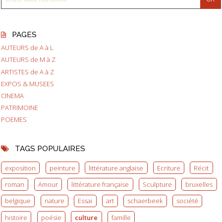
PAGES
AUTEURS de A à L
AUTEURS de M à Z
ARTISTES de A à Z
EXPOS & MUSEES
CINEMA
PATRIMOINE
POEMES
TAGS POPULAIRES
exposition
peinture
littérature anglaise
Ecriture
Récit
roman
Amour
littérature française
Sculpture
bruxelles
belgique
nature
Essai
art
schaerbeek
société
histoire
poésie
culture
famille