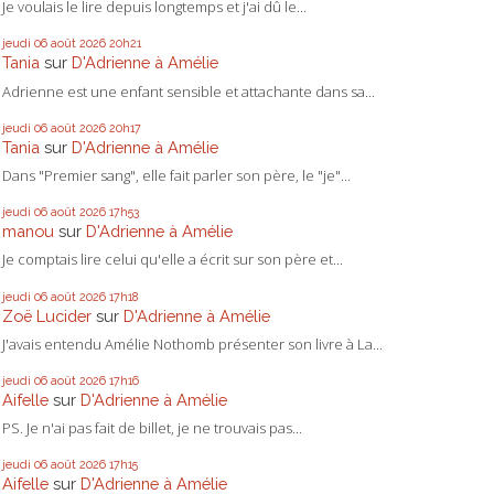
Je voulais le lire depuis longtemps et j'ai dû le...
jeudi 06
août 2026
20h21
Tania
sur
D'Adrienne à Amélie
Adrienne est une enfant sensible et attachante dans sa...
jeudi 06
août 2026
20h17
Tania
sur
D'Adrienne à Amélie
Dans "Premier sang", elle fait parler son père, le "je"...
jeudi 06
août 2026
17h53
manou
sur
D'Adrienne à Amélie
Je comptais lire celui qu'elle a écrit sur son père et...
jeudi 06
août 2026
17h18
Zoë Lucider
sur
D'Adrienne à Amélie
J'avais entendu Amélie Nothomb présenter son livre à La...
jeudi 06
août 2026
17h16
Aifelle
sur
D'Adrienne à Amélie
PS. Je n'ai pas fait de billet, je ne trouvais pas...
jeudi 06
août 2026
17h15
Aifelle
sur
D'Adrienne à Amélie