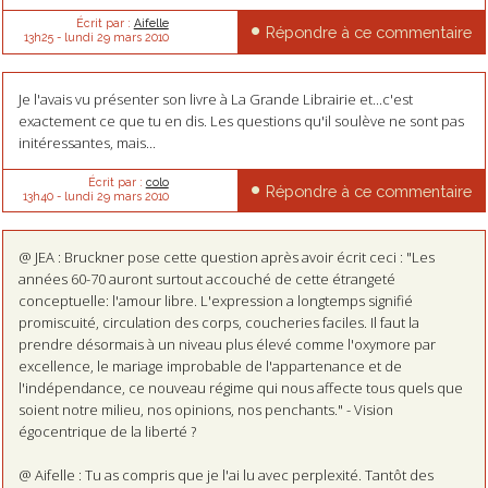
Écrit par :
Aifelle
Répondre à ce commentaire
13h25
-
lundi 29
mars 2010
Je l'avais vu présenter son livre à La Grande Librairie et...c'est
exactement ce que tu en dis. Les questions qu'il soulève ne sont pas
initéressantes, mais...
Écrit par :
colo
Répondre à ce commentaire
13h40
-
lundi 29
mars 2010
@ JEA : Bruckner pose cette question après avoir écrit ceci : "Les
années 60-70 auront surtout accouché de cette étrangeté
conceptuelle: l'amour libre. L'expression a longtemps signifié
promiscuité, circulation des corps, coucheries faciles. Il faut la
prendre désormais à un niveau plus élevé comme l'oxymore par
excellence, le mariage improbable de l'appartenance et de
l'indépendance, ce nouveau régime qui nous affecte tous quels que
soient notre milieu, nos opinions, nos penchants." - Vision
égocentrique de la liberté ?
@ Aifelle : Tu as compris que je l'ai lu avec perplexité. Tantôt des