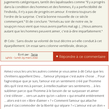
jugements catégoriques, tantôt des lapalissades comme "Il y a progrès
dans la condition des hommes et des femmes, il y a perfectibilité de
l'individu, il n'y a pas de progrès en amour. Il restera toujours de
l'ordre de la surprise. C'est la bonne nouvelle de ce siècle
commençant." Et de conclure: "Arrivés au soir de notre vie, le
soupçon nous vient que nous avons parfois mal agi. (...) Nous aimons
autant que les hommes peuvent aimer, c'est-à-dire imparfaitement."
@ Colo : Sans doute sa volonté de tout décrire a-t-elle conduit à cet
éparpillement. Un essai sans colonne vertébrale, dirais-je.
Écrit par :
Tania
Répondre à ce commentaire
14h01
-
lundi 29
mars 2010
Aimez-vous les uns les autres comme je vous aime à dit Celui que les
chrétiens appellent Dieu … l’amour physique c’est autre chose … Pour
l’agnostique que je suis, l’amour est un sentiment créé par l’homme
dès qu’il s’est mis à penser, à intellectualiser ses sentiments … à les
sublimer parce que l’homme à le besoin de se surpasser et aimer
c’est s’élever … vers un autre qu’on « adore » qui envahit entièrement
… alors est-t-on « libre d’aimer » ? « Comment l’amour qui attache
peut-il s’accommoder de la liberté qui sépare ? » L’amour est un don «