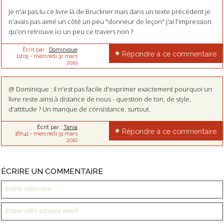
Je n'ai pas lu ce livre là de Bruckner mais dans un texte précédent je
n'avais pas aimé un côté un peu "donneur de leçon" j'ai l'impression
qu'on retrouve ici un peu ce travers non ?
Écrit par :
Dominique
Répondre à ce commentaire
11h15
-
mercredi 31
mars
2010
@ Dominique : il n'est pas facile d'exprimer exactement pourquoi un
livre reste ainsi à distance de nous - question de ton, de style,
d'attitude ? Un manque de consistance, surtout.
Écrit par :
Tania
Répondre à ce commentaire
16h41
-
mercredi 31
mars
2010
ÉCRIRE UN COMMENTAIRE