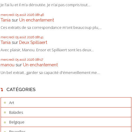
Je l'ai lu et il m'a déroutée. Je n'ai pas compris tout...
mercredi 05
août 2026
08h46
Tania
sur
Un enchantement
Ces extraits de sa correspondance m'ont beaucoup plu,...
mercredi 05
août 2026
08h41
Tania
sur
Deux Spilliaert
Avec plaisir, Manou. Ensor et Spilliaert sont les deux...
mercredi 05
août 2026
08h17
manou
sur
Un enchantement
Un bel extrait...garder sa capacité d'émerveillement me...
CATÉGORIES
Art
Balades
Belgique
Bruxelles