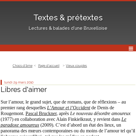
Textes & prétextes
Lectures & balades d'une Bruxelloise
Chocs d'âme
Page d'accueil
Vieux couples
lundi 29
mars 2010
Libres d'aimer
Sur l’amour, le grand sujet, que de romans, que de réflexions – au
premier rang desquelles
L’Amour et l’Occident
de Denis de
Rougemont.
Pascal Bruckner
, après
Le nouveau désordre amoureux
(1977) en collaboration avec Alain Finkielkraut, y revient dans
Le
paradoxe amoureux
(2009).
C’est d’abord un état des lieux, un
panorama des mœurs contemporaines ou du moins de l’amour tel qu’il