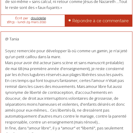
de soi-même » sans calcul, ni retour comme Jésus de Nazareth …Tout
le reste sont des « faux-fuyants »
Écrit par :
doulidelle
Répondre à ce commentaire
16h31
-
lundi 29
mars 2010
@ Tania
Soyez remerciée pour développer là où comme un gamin, je n'ai jeté
qu'un petit caillou dans la mare.
Mais pour avoir été acteur (sans scène et sans manuscrit préalable)
de mai 68 (ma première année d'enseignement), je reste consterné
par les échos lugubres réservés aux plages libérées sous les pavés.
En ces temps qui font toujours fantasmer, certes l'amour n'était pas
remisé dans les caves des mouvements. Mais amour libre fut aussi
synonyme de liberté de contraception, d'accouchements en
douceur, de droit aux interruptions volontaires de grossesse, de
séparations moins haineuses et violentes, d'enfants désirés et donc
aimés pour eux-mêmes... Ces libertés-là, ne dressèrent pas
automatiquement d'autres murs contre le mariage, contre la parenté
responsable, contre un enseignement (mais rénové)...
In fine, dans "amour libre", il y a "amour" et "liberté", pas seulement