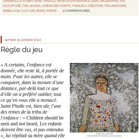
GWENAËLLE AUBRY
,
SAINT PHALLE
,
MONTER EN ENFANCE
,
ESSAI
,
BIOGRAPHIE
,
ART
,
SCULPTURE
,
TIRS
,
NANAS
,
JARDIN DES TAROTS
,
TINGUELY
,
CRÉATION
,
TRAUMATISME
,
REBELLION
,
CULTURE
,
ROND
,
POÈME
16
COMMENTAIRES
samedi 15
octobre 2022
Règle du jeu
« A certains, l’enfance est
donnée, elle reste là, à portée de
main. Pour les autres, elle se
conquiert, dans la mesure d’une
distance, par-delà tout ce que
d’elle on a préféré oublier, tout
ce qu’en vous elle a menacé.
Saint Phalle est, bien sûr, l’une
des reines de la tribu de
l’enfance :
« Children should be
seen and not heard
, Les enfants
doivent être vus, et pas entendus
», lui répétait sa mère quand elle