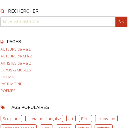
RECHERCHER
PAGES
AUTEURS de A à L
AUTEURS de M à Z
ARTISTES de A à Z
EXPOS & MUSEES
CINEMA
PATRIMOINE
POEMES
TAGS POPULAIRES
Sculpture
littérature française
art
Récit
exposition
littérature anglaise
Essai
Amour
nature
culture