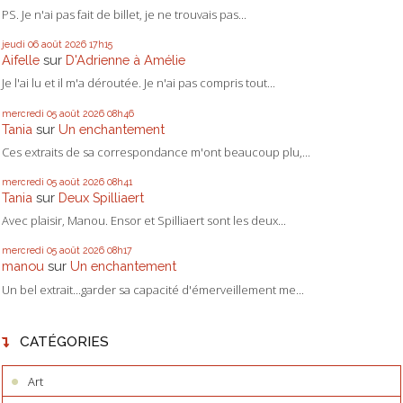
PS. Je n'ai pas fait de billet, je ne trouvais pas...
jeudi 06
août 2026
17h15
Aifelle
sur
D'Adrienne à Amélie
Je l'ai lu et il m'a déroutée. Je n'ai pas compris tout...
mercredi 05
août 2026
08h46
Tania
sur
Un enchantement
Ces extraits de sa correspondance m'ont beaucoup plu,...
mercredi 05
août 2026
08h41
Tania
sur
Deux Spilliaert
Avec plaisir, Manou. Ensor et Spilliaert sont les deux...
mercredi 05
août 2026
08h17
manou
sur
Un enchantement
Un bel extrait...garder sa capacité d'émerveillement me...
CATÉGORIES
Art