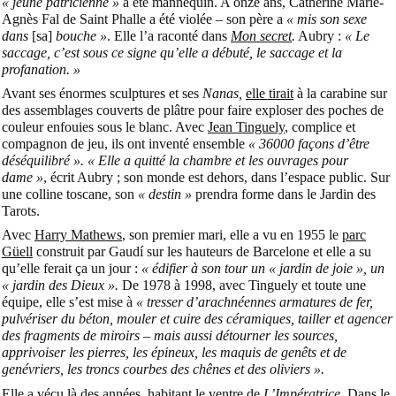
« jeune patricienne »
a été mannequin. A onze ans, Catherine Marie-
Agnès Fal de Saint Phalle a été violée – son père a
« mis son sexe
dans
[sa]
bouche »
. Elle l’a raconté dans
Mon secret
.
Aubry :
« Le
saccage, c’est sous ce signe qu’elle a débuté, le saccage et la
profanation. »
Avant ses énormes sculptures et ses
Nanas,
elle tirait
à la carabine sur
des assemblages couverts de plâtre pour faire exploser des poches de
couleur enfouies sous le blanc. Avec
Jean Tinguely
, complice et
compagnon de jeu, ils ont inventé ensemble
« 36000 façons d’être
déséquilibré ». « Elle a quitté la chambre et les ouvrages pour
dame »
, écrit Aubry ; son monde est dehors, dans l’espace public. Sur
une colline toscane, son
« destin »
prendra forme dans le Jardin des
Tarots.
Avec
Harry Mathews
, son premier mari, elle a vu en 1955 le
parc
Güell
construit par
Gaudí
sur les hauteurs de Barcelone et elle a su
qu’elle ferait ça un jour :
« édifier à son tour un « jardin de joie », un
« jardin des Dieux ».
De 1978 à 1998, avec Tinguely et toute une
équipe, elle s’est mise à
« tresser d’arachnéennes armatures de fer,
pulvériser du béton, mouler et cuire des céramiques, tailler et agencer
des fragments de miroirs – mais aussi détourner les sources,
apprivoiser les pierres, les épineux, les maquis de genêts et de
genévriers, les troncs courbes des chênes et des oliviers ».
Elle a vécu là des années, habitant le ventre de
L’Impératrice.
Dans le