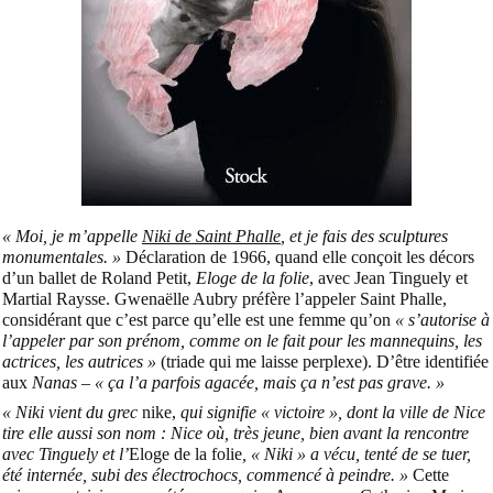
« Moi, je m’appelle
Niki de Saint Phalle
, et je fais des sculptures
monumentales. »
Déclaration de 1966, quand elle conçoit les décors
d’un ballet de Roland Petit,
Eloge de la folie
, avec Jean Tinguely et
Martial Raysse. Gwenaëlle Aubry préfère l’appeler Saint Phalle,
considérant que c’est parce qu’elle est une femme qu’on
« s’autorise à
l’appeler par son prénom, comme on le fait pour les mannequins, les
actrices, les autrices »
(triade qui me laisse perplexe). D’être identifiée
aux
Nanas
–
« ça l’a parfois agacée, mais ça n’est pas grave. »
« Niki vient du grec
nike,
qui signifie « victoire », dont la ville de Nice
tire elle aussi son nom : Nice où, très jeune, bien avant la rencontre
avec Tinguely et l’
Eloge de la folie
, « Niki » a vécu, tenté de se tuer,
été internée, subi des électrochocs, commencé à peindre. »
Cette