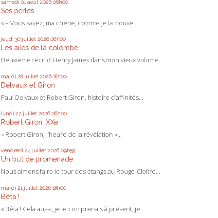
samedi 01
août 2026
06h00
Ses perles
« – Vous savez, ma chérie, comme je la trouve...
jeudi 30
juillet 2026
06h00
Les ailes de la colombe
Deuxième récit d’ Henry James dans mon vieux volume...
mardi 28
juillet 2026
18h00
Delvaux et Giron
Paul Delvaux et Robert Giron, histoire d’affinités...
lundi 27
juillet 2026
06h00
Robert Giron, XXe
« Robert Giron, l’heure de la révélation »...
vendredi 24
juillet 2026
09h55
Un but de promenade
Nous aimons faire le tour des étangs au Rouge-Cloître...
mardi 21
juillet 2026
18h00
Bêta !
« Bêta ! Cela aussi, je le comprenais à présent, je...