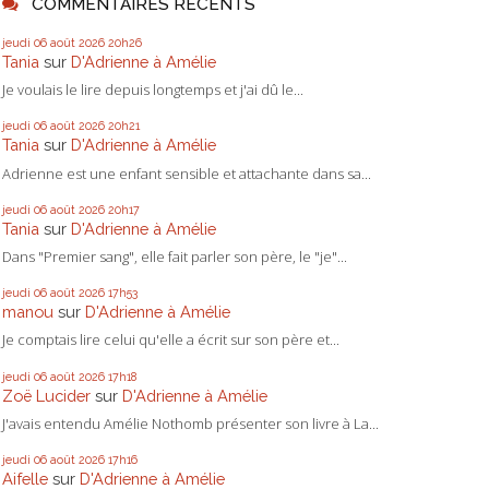
COMMENTAIRES RÉCENTS
jeudi 06
août 2026
20h26
Tania
sur
D'Adrienne à Amélie
Je voulais le lire depuis longtemps et j'ai dû le...
jeudi 06
août 2026
20h21
Tania
sur
D'Adrienne à Amélie
Adrienne est une enfant sensible et attachante dans sa...
jeudi 06
août 2026
20h17
Tania
sur
D'Adrienne à Amélie
Dans "Premier sang", elle fait parler son père, le "je"...
jeudi 06
août 2026
17h53
manou
sur
D'Adrienne à Amélie
Je comptais lire celui qu'elle a écrit sur son père et...
jeudi 06
août 2026
17h18
Zoë Lucider
sur
D'Adrienne à Amélie
J'avais entendu Amélie Nothomb présenter son livre à La...
jeudi 06
août 2026
17h16
Aifelle
sur
D'Adrienne à Amélie