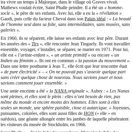
ira vivre un temps à Majorque, dans le village où Graves vivait.
Mathews voulait écrire, Saint Phalle peindre. Il a été un
« homme-
socle »
, le père de ses enfants. Avec lui, elle a eu la
« révélation »
Gaudi, puis celle du facteur Cheval dans son
Palais idéal
:
« La beauté
de l’homme seul dans sa folie, sans intermédiaires, sans musées, sans
galeries ».
En 1960, ils se séparent, elle laisse ses enfants avec leur père. Durant
les années des
«
Tirs
»
, elle rencontre Jean Tinguely. Ils vont travailler
ensemble, voyager, s’installer, se séparer, se marier en 1971. Pour lui,
elle est
« l’artiste-enfant »
,
« un artiste primitif »
ou encore
« un
Indien au féminin ».
Ils ont en commun
« la passion du mouvement »
.
Dans une lettre posthume à Jean T., elle écrit que leur rencontre était
« de pure électricité » – « On ne pouvait pas s’asseoir quelque part
sans créer quelque chose de nouveau. Nous savions jouer et nous
savions comment jouer ensemble. »
Une amie enceinte a été
« la
NANA
originale ».
Aubry :
« Les Nanas
sont pleines, et elles sont le plein : elles n’ont besoin de rien, pas
même du monde et encore moins des hommes. Elles sont à elles
seules un monde, une sphère paisible, close et autarcique. »
Joyeuses,
puissantes, colorées, elles sont aussi filles de
HON
(« elle » en
suédois), une géante allongée entre les jambes de laquelle pénétraient
les visiteurs du musée de Stockholm, en 1966.