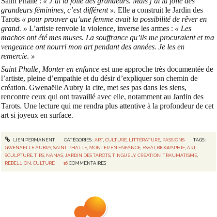
Saint Phalle :
« J’ai la folie des grandeurs. Mais j’ai la folie des
grandeurs féminines, c’est différent ».
Elle a construit le Jardin des
Tarots
« pour prouver qu’une femme avait la possibilité de rêver en
grand. »
L’artiste renvoie la violence, inverse les armes :
« Les
machos ont été mes muses. La souffrance qu’ils me procuraient et ma
vengeance ont nourri mon art pendant des années. Je les en
remercie. »
Saint Phalle, Monter en enfance
est une approche très documentée de
l’artiste, pleine d’empathie et du désir d’expliquer son chemin de
création. Gwenaëlle Aubry la cite, met ses pas dans les siens,
rencontre ceux qui ont travaillé avec elle, notamment au Jardin des
Tarots. Une lecture qui me rendra plus attentive à la profondeur de cet
art si joyeux en surface.
LIEN PERMANENT
CATÉGORIES :
ART
,
CULTURE
,
LITTÉRATURE
,
PASSIONS
TAGS :
GWENAËLLE AUBRY
,
SAINT PHALLE
,
MONTER EN ENFANCE
,
ESSAI
,
BIOGRAPHIE
,
ART
,
SCULPTURE
,
TIRS
,
NANAS
,
JARDIN DES TAROTS
,
TINGUELY
,
CRÉATION
,
TRAUMATISME
,
REBELLION
,
CULTURE
16
COMMENTAIRES