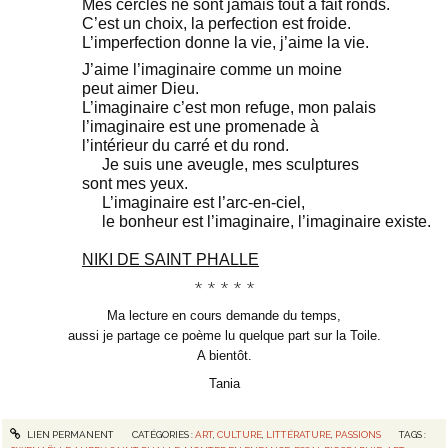
Mes cercles ne sont jamais tout à fait ronds.
C’est un choix, la perfection est froide.
L’imperfection donne la vie, j’aime la vie.
J’aime l’imaginaire comme un moine
peut aimer Dieu.
L’imaginaire c’est mon refuge, mon palais
l’imaginaire est une promenade à
l’intérieur du carré et du rond.
Je suis une aveugle, mes sculptures
sont mes yeux.
L’imaginaire est l’arc-en-ciel,
le bonheur est l’imaginaire, l’imaginaire existe.
NIKI DE SAINT PHALLE
* * * * *
Ma lecture en cours demande du temps,
aussi je partage ce poème lu quelque part sur la Toile.
A bientôt.
Tania
LIEN PERMANENT
CATÉGORIES :
ART
,
CULTURE
,
LITTÉRATURE
,
PASSIONS
TAGS :