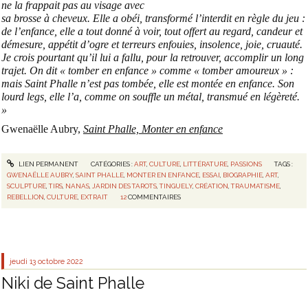
ne la frappait pas au visage avec
sa brosse à cheveux. Elle a obéi, transformé l’interdit en règle du jeu :
de l’enfance, elle a tout donné à voir, tout offert au regard, candeur et
démesure, appétit d’ogre et terreurs enfouies, insolence, joie, cruauté.
Je crois pourtant qu’il lui a fallu, pour la retrouver, accomplir un long
trajet. On dit « tomber en enfance » comme « tomber amoureux » :
mais Saint Phalle n’est pas tombée, elle est montée en enfance. Son
lourd legs, elle l’a, comme on souffle un métal, transmué en légèreté.
»
Gwenaëlle Aubry,
Saint Phalle, Monter en enfance
LIEN PERMANENT
CATÉGORIES :
ART
,
CULTURE
,
LITTÉRATURE
,
PASSIONS
TAGS :
GWENAËLLE AUBRY
,
SAINT PHALLE
,
MONTER EN ENFANCE
,
ESSAI
,
BIOGRAPHIE
,
ART
,
SCULPTURE
,
TIRS
,
NANAS
,
JARDIN DES TAROTS
,
TINGUELY
,
CRÉATION
,
TRAUMATISME
,
REBELLION
,
CULTURE
,
EXTRAIT
12
COMMENTAIRES
jeudi 13
octobre 2022
Niki de Saint Phalle