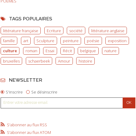
POEMES
TAGS POPULAIRES
littérature française
Ecriture
société
littérature anglaise
famille
art
Sculpture
peinture
poésie
exposition
culture
roman
Essai
Récit
belgique
nature
bruxelles
schaerbeek
Amour
histoire
NEWSLETTER
S'inscrire
Se désinscrire
S'abonner au flux RSS
S'abonner au flux ATOM