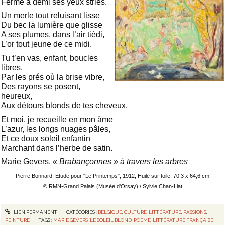
Ferme à demi ses yeux striés.
Un merle tout reluisant lisse
Du bec la lumière que glisse
A ses plumes, dans l’air tiédi,
L’or tout jeune de ce midi.
Tu t’en vas, enfant, boucles
libres,
Par les prés où la brise vibre,
Des rayons se posent,
heureux,
Aux détours blonds de tes cheveux.
Et moi, je recueille en mon âme
L’azur, les longs nuages pâles,
Et ce doux soleil enfantin
Marchant dans l’herbe de satin.
Marie Gevers
,
« Brabançonnes » à travers les arbres
Pierre Bonnard, Etude pour "Le Printemps", 1912, Huile sur toile, 70,3 x 64,6 cm
© RMN-Grand Palais (
Musée d'Orsay
) / Sylvie Chan-Liat
LIEN PERMANENT
CATÉGORIES :
BELGIQUE
,
CULTURE
,
LITTÉRATURE
,
PASSIONS
,
PEINTURE
TAGS :
MARIE GEVERS
,
LE SOLEIL BLOND
,
POÈME
,
LITTÉRATURE FRANÇAISE