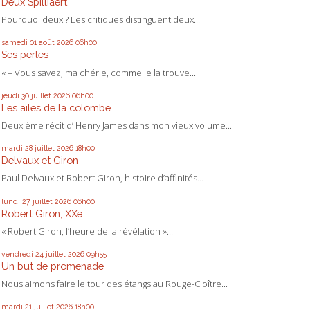
Deux Spilliaert
Pourquoi deux ? Les critiques distinguent deux...
samedi 01
août 2026
06h00
Ses perles
« – Vous savez, ma chérie, comme je la trouve...
jeudi 30
juillet 2026
06h00
Les ailes de la colombe
Deuxième récit d’ Henry James dans mon vieux volume...
mardi 28
juillet 2026
18h00
Delvaux et Giron
Paul Delvaux et Robert Giron, histoire d’affinités...
lundi 27
juillet 2026
06h00
Robert Giron, XXe
« Robert Giron, l’heure de la révélation »...
vendredi 24
juillet 2026
09h55
Un but de promenade
Nous aimons faire le tour des étangs au Rouge-Cloître...
mardi 21
juillet 2026
18h00