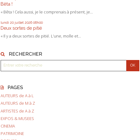
Bêta !
« Bêta ! Cela aussi, je le comprenais à présent, je...
lundi 20
juillet 2026
06h00
Deux sortes de pitié
« Il y a deux sortes de pitié. L’une, molle et...
RECHERCHER
PAGES
AUTEURS de A à L
AUTEURS de M à Z
ARTISTES de A à Z
EXPOS & MUSEES
CINEMA
PATRIMOINE