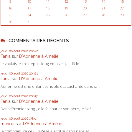
9
10
11
12
13
14
15
16
17
18
19
20
21
22
23
24
25
26
27
28
29
30
31
COMMENTAIRES RÉCENTS
jeudi 06
août 2026
20h26
Tania
sur
D'Adrienne à Amélie
Je voulais le lire depuis longtemps et j'ai dû le...
jeudi 06
août 2026
20h21
Tania
sur
D'Adrienne à Amélie
Adrienne est une enfant sensible et attachante dans sa...
jeudi 06
août 2026
20h17
Tania
sur
D'Adrienne à Amélie
Dans "Premier sang", elle fait parler son père, le "je"...
jeudi 06
août 2026
17h53
manou
sur
D'Adrienne à Amélie
Je comptais lire celui qu'elle a écrit sur son père et...