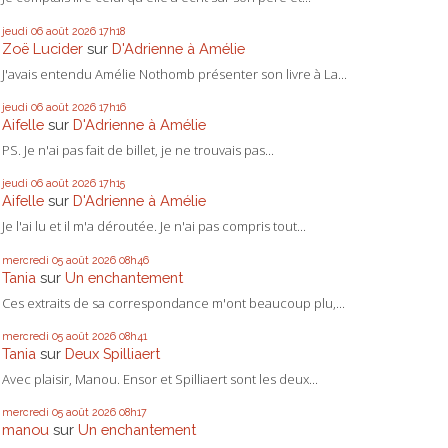
jeudi 06
août 2026
17h18
Zoë Lucider
sur
D'Adrienne à Amélie
J'avais entendu Amélie Nothomb présenter son livre à La...
jeudi 06
août 2026
17h16
Aifelle
sur
D'Adrienne à Amélie
PS. Je n'ai pas fait de billet, je ne trouvais pas...
jeudi 06
août 2026
17h15
Aifelle
sur
D'Adrienne à Amélie
Je l'ai lu et il m'a déroutée. Je n'ai pas compris tout...
mercredi 05
août 2026
08h46
Tania
sur
Un enchantement
Ces extraits de sa correspondance m'ont beaucoup plu,...
mercredi 05
août 2026
08h41
Tania
sur
Deux Spilliaert
Avec plaisir, Manou. Ensor et Spilliaert sont les deux...
mercredi 05
août 2026
08h17
manou
sur
Un enchantement