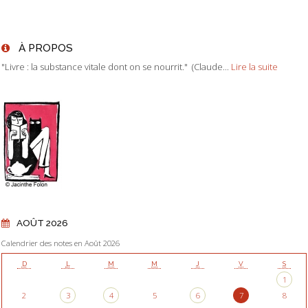
À PROPOS
"Livre : la substance vitale dont on se nourrit." (Claude...
Lire la suite
AOÛT 2026
Calendrier des notes en Août 2026
D
L
M
M
J
V
S
1
2
3
4
5
6
7
8