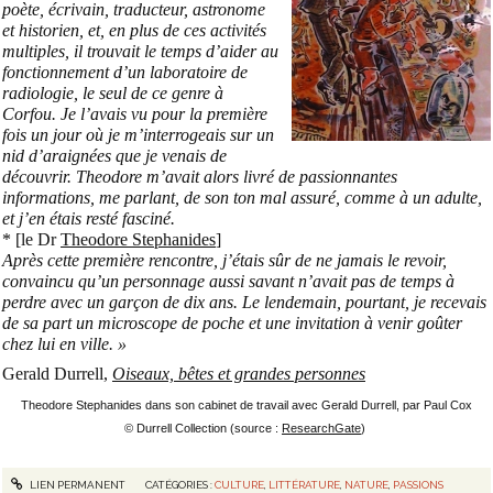
poète, écrivain, traducteur, astronome
et historien, et, en plus de ces activités
multiples, il trouvait le temps d’aider au
fonctionnement d’un laboratoire de
radiologie, le seul de ce genre à
Corfou. Je l’avais vu pour la première
fois un jour où je m’interrogeais sur un
nid d’araignées que je venais de
découvrir. Theodore m’avait alors livré de passionnantes
informations, me parlant, de son ton mal assuré, comme à un adulte,
et j’en étais resté fasciné.
* [le Dr
Theodore Stephanides
]
Après cette première rencontre, j’étais sûr de ne jamais le revoir,
convaincu qu’un personnage aussi savant n’avait pas de temps à
perdre avec un garçon de dix ans. Le lendemain, pourtant, je recevais
de sa part un microscope de poche et une invitation à venir goûter
chez lui en ville. »
Gerald Durrell,
Oiseaux, bêtes et grandes personnes
Theodore Stephanides dans son cabinet de travail avec Gerald Durrell, par Paul Cox
© Durrell Collection (source :
ResearchGate
)
LIEN PERMANENT
CATÉGORIES :
CULTURE
,
LITTÉRATURE
,
NATURE
,
PASSIONS