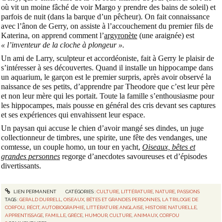
où vit un moine fâché de voir Margo y prendre des bains de soleil) et
parfois de nuit (dans la barque d’un pêcheur). On fait connaissance
avec l’ânon de Gerry, on assiste à l’accouchement du premier fils de
Katerina, on apprend comment l’
argyronète
(une araignée) est
« l’inventeur de la cloche à plongeur ».
Un ami de Larry, sculpteur et accordéoniste, fait à Gerry le plaisir de
s’intéresser à ses découvertes. Quand il installe un hippocampe dans
un aquarium, le garçon est le premier surpris, après avoir observé la
naissance de ses petits, d’apprendre par Theodore que c’est leur père
et non leur mère qui les portait. Toute la famille s’enthousiasme pour
les hippocampes, mais pousse en général des cris devant ses captures
et ses expériences qui envahissent leur espace.
Un paysan qui accuse le chien d’avoir mangé ses dindes, un juge
collectionneur de timbres, une spirite, une fête des vendanges, une
comtesse, un couple homo, un tour en yacht,
Oiseaux, bêtes et
grandes personnes
regorge d’anecdotes savoureuses et d’épisodes
divertissants.
LIEN PERMANENT
CATÉGORIES :
CULTURE
,
LITTÉRATURE
,
NATURE
,
PASSIONS
TAGS :
GERALD DURRELL
,
OISEAUX
,
BÊTES ET GRANDES PERSONNES
,
LA TRILOGIE DE
CORFOU
,
RÉCIT
,
AUTOBIOGRAPHIE
,
LITTÉRATURE ANGLAISE
,
HISTOIRE NATURELLE
,
APPRENTISSAGE
,
FAMILLE
,
GRÈCE
,
HUMOUR
,
CULTURE
,
ANIMAUX
,
CORFOU