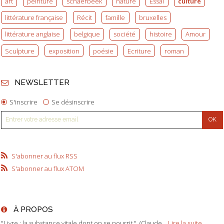
art
peinture
schaerbeek
nature
Essai
culture
littérature française
Récit
famille
bruxelles
littérature anglaise
belgique
société
histoire
Amour
Sculpture
exposition
poésie
Ecriture
roman
NEWSLETTER
S'inscrire
Se désinscrire
S'abonner au flux RSS
S'abonner au flux ATOM
À PROPOS
"Livre : la substance vitale dont on se nourrit." (Claude...
Lire la suite