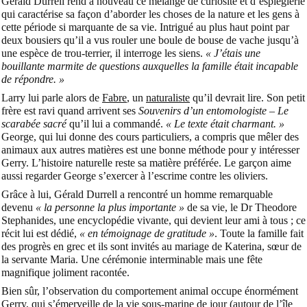
Gerald Durrell rend à nouveau ce mélange de curiosité et d’espièglerie
qui caractérise sa façon d’aborder les choses de la nature et les gens à
cette période si marquante de sa vie. Intrigué au plus haut point par
deux bousiers qu’il a vus rouler une boule de bouse de vache jusqu’à
une espèce de trou-terrier, il interroge les siens.
« J’étais une
bouillante marmite de questions auxquelles la famille était incapable
de répondre. »
Larry lui parle alors de
Fabre
, un
naturaliste
qu’il devrait lire. Son petit
frère est ravi quand arrivent ses
Souvenirs d’un entomologiste – Le
scarabée sacré
qu’il lui a commandé.
« Le texte était charmant. »
George, qui lui donne des cours particuliers, a compris que mêler des
animaux aux autres matières est une bonne méthode pour y intéresser
Gerry. L’histoire naturelle reste sa matière préférée. Le garçon aime
aussi regarder George s’exercer à l’escrime contre les oliviers.
Grâce à lui, Gérald Durrell a rencontré un homme remarquable
devenu
« la personne la plus importante »
de sa vie, le Dr Theodore
Stephanides, une encyclopédie vivante, qui devient leur ami à tous ; ce
récit lui est dédié,
« en témoignage de gratitude »
. Toute la famille fait
des progrès en grec et ils sont invités au mariage de Katerina, sœur de
la servante Maria. Une cérémonie interminable mais une fête
magnifique joliment racontée.
Bien sûr, l’observation du comportement animal occupe énormément
Gerry, qui s’émerveille de la vie sous-marine de jour (autour de l’île