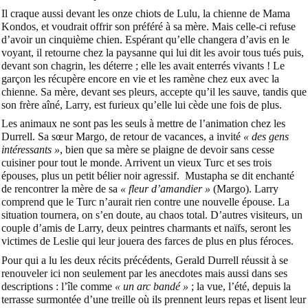
Il craque aussi devant les onze chiots de Lulu, la chienne de Mama
Kondos, et voudrait offrir son préféré à sa mère. Mais celle-ci refuse
d’avoir un cinquième chien. Espérant qu’elle changera d’avis en le
voyant, il retourne chez la paysanne qui lui dit les avoir tous tués puis,
devant son chagrin, les déterre ; elle les avait enterrés vivants ! Le
garçon les récupère encore en vie et les ramène chez eux avec la
chienne. Sa mère, devant ses pleurs, accepte qu’il les sauve, tandis que
son frère aîné, Larry, est furieux qu’elle lui cède une fois de plus.
Les animaux ne sont pas les seuls à mettre de l’animation chez les
Durrell. Sa sœur Margo, de retour de vacances, a invité
« des gens
intéressants »
, bien que sa mère se plaigne de devoir sans cesse
cuisiner pour tout le monde. Arrivent un vieux Turc et ses trois
épouses, plus un petit bélier noir agressif. Mustapha se dit enchanté
de rencontrer la mère de sa
« fleur d’amandier »
(Margo). Larry
comprend que le Turc n’aurait rien contre une nouvelle épouse. La
situation tournera, on s’en doute, au chaos total. D’autres visiteurs, un
couple d’amis de Larry, deux peintres charmants et naïfs, seront les
victimes de Leslie qui leur jouera des farces de plus en plus féroces.
Pour qui a lu les deux récits précédents, Gerald Durrell réussit à se
renouveler ici non seulement par les anecdotes mais aussi dans ses
descriptions : l’île comme
« un arc bandé »
; la vue, l’été, depuis la
terrasse surmontée d’une treille où ils prennent leurs repas et lisent leur