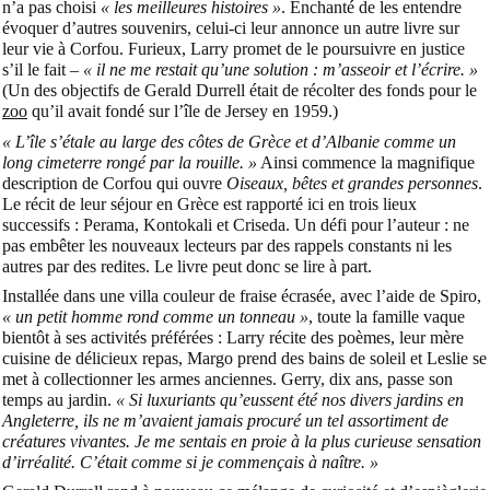
n’a pas choisi
« les meilleures histoires »
. Enchanté de les entendre
évoquer d’autres souvenirs, celui-ci leur annonce un autre livre sur
leur vie à Corfou. Furieux, Larry promet de le poursuivre en justice
s’il le fait –
« il ne me restait qu’une solution : m’asseoir et l’écrire. »
(Un des objectifs de
Gerald Durrell
était de récolter des fonds pour le
zoo
qu’il avait fondé sur l’île de Jersey en 1959.)
« L’île s’étale au large des côtes de Grèce et d’Albanie comme un
long cimeterre rongé par la rouille. »
Ainsi commence la magnifique
description de Corfou qui ouvre
Oiseaux, bêtes et grandes personnes
.
Le récit de leur séjour en Grèce est rapporté ici en trois lieux
successifs : Perama, Kontokali et Criseda. Un défi pour l’auteur : ne
pas embêter les nouveaux lecteurs par des rappels constants ni les
autres par des redites. Le livre peut donc se lire à part.
Installée dans une villa couleur de fraise écrasée, avec l’aide de Spiro,
« un petit homme rond comme un tonneau »
, toute la famille vaque
bientôt à ses activités préférées : Larry récite des poèmes, leur mère
cuisine de délicieux repas, Margo prend des bains de soleil et Leslie se
met à collectionner les armes anciennes. Gerry, dix ans, passe son
temps au jardin.
« Si luxuriants qu’eussent été nos divers jardins en
Angleterre, ils ne m’avaient jamais procuré un tel assortiment de
créatures vivantes. Je me sentais en proie à la plus curieuse sensation
d’irréalité. C’était comme si je commençais à naître. »