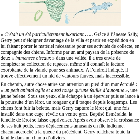
« C’était un été particulièrement luxuriant… »
. Grâce à l’ânesse Sally,
Gerry peut s’éloigner davantage de la villa et partir en expédition en
lui faisant porter le matériel nécessaire pour ses activités de collecte, en
compagnie des chiens. Informé par un ami paysan de la présence de
deux
« immenses oiseaux »
dans une vallée, il a très envie de
compléter sa collection de rapaces, même s’il connaît la facture
exorbitante de la viande pour ses animaux.
A l’endroit indiqué, il
trouve effectivement un nid de vautours fauves, mais inaccessible.
En chemin, autre chose attire son attention au pied d’un mur écroulé :
« un petit animal agile et aussi rouge qu’une feuille d’automne »
, une
jeune belette. Sous ses yeux, elle échappe à un épervier puis se lance à
la poursuite d’un lérot, un rongeur qu’il traque depuis longtemps. Les
chiens font fuir la belette, mais Gerry capture le lérot qui, une fois
installé dans une cage, révèle un ventre gros. Baptisé Esméralda, la
femelle de lérot se laisse apprivoiser. Après avoir observé la croissance
de ses huit petits, leurs déplacements amusants en file indienne,
chacun accroché à la queue du précédent, Gerry relâchera toute la
famille dans un champ d’oliviers.