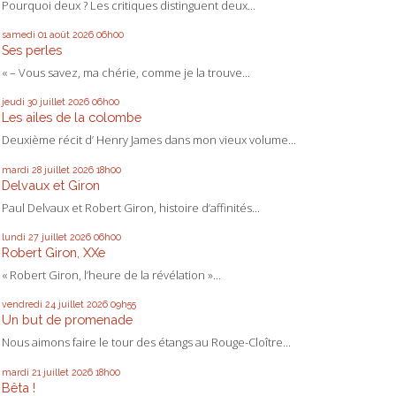
Pourquoi deux ? Les critiques distinguent deux...
samedi 01
août 2026
06h00
Ses perles
« – Vous savez, ma chérie, comme je la trouve...
jeudi 30
juillet 2026
06h00
Les ailes de la colombe
Deuxième récit d’ Henry James dans mon vieux volume...
mardi 28
juillet 2026
18h00
Delvaux et Giron
Paul Delvaux et Robert Giron, histoire d’affinités...
lundi 27
juillet 2026
06h00
Robert Giron, XXe
« Robert Giron, l’heure de la révélation »...
vendredi 24
juillet 2026
09h55
Un but de promenade
Nous aimons faire le tour des étangs au Rouge-Cloître...
mardi 21
juillet 2026
18h00
Bêta !