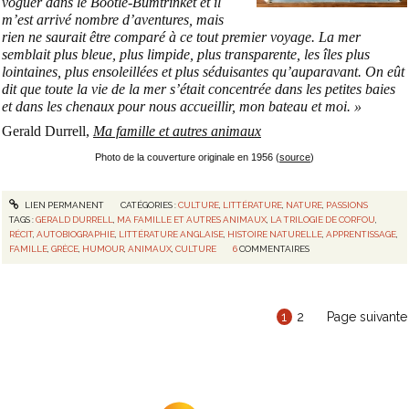
voguer dans le Bootle-Bumtrinket et il
m’est arrivé nombre d’aventures, mais
rien ne saurait être comparé à ce tout premier voyage. La mer
semblait plus bleue, plus limpide, plus transparente, les îles plus
lointaines, plus ensoleillées et plus séduisantes qu’auparavant. On eût
dit que toute la vie de la mer s’était concentrée dans les petites baies
et dans les chenaux pour nous accueillir, mon bateau et moi. »
Gerald Durrell,
Ma famille et autres animaux
Photo de la couverture originale en 1956 (
source
)
LIEN PERMANENT
CATÉGORIES :
CULTURE
,
LITTÉRATURE
,
NATURE
,
PASSIONS
TAGS :
GERALD DURRELL
,
MA FAMILLE ET AUTRES ANIMAUX
,
LA TRILOGIE DE CORFOU
,
RÉCIT
,
AUTOBIOGRAPHIE
,
LITTÉRATURE ANGLAISE
,
HISTOIRE NATURELLE
,
APPRENTISSAGE
,
FAMILLE
,
GRÈCE
,
HUMOUR
,
ANIMAUX
,
CULTURE
6
COMMENTAIRES
1
2
Page suivante