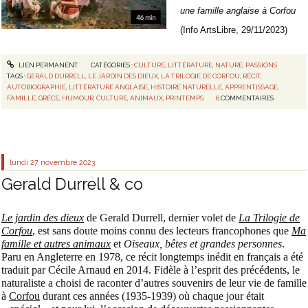
une famille anglaise à Corfou
(Info ArtsLibre, 29/11/2023)
LIEN PERMANENT
CATÉGORIES :
CULTURE
,
LITTÉRATURE
,
NATURE
,
PASSIONS
TAGS :
GERALD DURRELL
,
LE JARDIN DES DIEUX
,
LA TRILOGIE DE CORFOU
,
RÉCIT
,
AUTOBIOGRAPHIE
,
LITTÉRATURE ANGLAISE
,
HISTOIRE NATURELLE
,
APPRENTISSAGE
,
FAMILLE
,
GRÈCE
,
HUMOUR
,
CULTURE
,
ANIMAUX
,
PRINTEMPS
6
COMMENTAIRES
lundi 27
novembre 2023
Gerald Durrell & co
Le jardin des dieux
de Gerald Durrell, dernier volet de
La Trilogie de
Corfou
, est sans doute moins connu des lecteurs francophones que
Ma
famille et autres animaux
et
Oiseaux, bêtes et grandes personnes
.
Paru en Angleterre en 1978, ce récit longtemps inédit en français a été
traduit par Cécile Arnaud en 2014. Fidèle à l’esprit des précédents, le
naturaliste a choisi de raconter d’autres souvenirs de leur vie de famille
à
Corfou
durant ces années (1935-1939) où chaque jour était