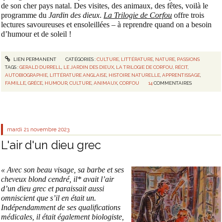
de son cher pays natal. Des visites, des animaux, des fêtes, voilà le
programme du
Jardin des dieux
.
La Trilogie de Corfou
offre trois
lectures savoureuses et ensoleillées – à reprendre quand on a besoin
d’humour et de soleil !
LIEN PERMANENT
CATÉGORIES :
CULTURE
,
LITTÉRATURE
,
NATURE
,
PASSIONS
TAGS :
GERALD DURRELL
,
LE JARDIN DES DIEUX
,
LA TRILOGIE DE CORFOU
,
RÉCIT
,
AUTOBIOGRAPHIE
,
LITTÉRATURE ANGLAISE
,
HISTOIRE NATURELLE
,
APPRENTISSAGE
,
FAMILLE
,
GRÈCE
,
HUMOUR
,
CULTURE
,
ANIMAUX
,
CORFOU
14
COMMENTAIRES
mardi 21
novembre 2023
L'air d'un dieu grec
« Avec son beau visage, sa barbe et ses
cheveux blond cendré, il*
avait l’air
d’un dieu grec et paraissait aussi
omniscient que s’il en était un.
Indépendamment de ses qualifications
médicales, il était également biologiste,