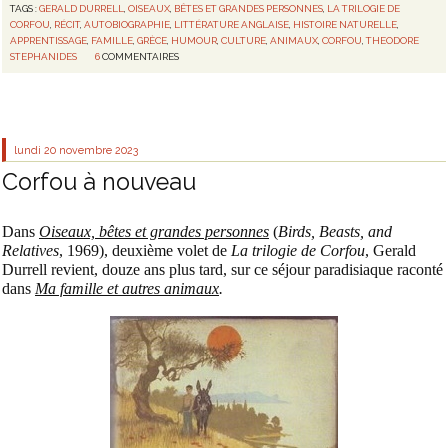
TAGS :
GERALD DURRELL
,
OISEAUX
,
BÊTES ET GRANDES PERSONNES
,
LA TRILOGIE DE
CORFOU
,
RÉCIT
,
AUTOBIOGRAPHIE
,
LITTÉRATURE ANGLAISE
,
HISTOIRE NATURELLE
,
APPRENTISSAGE
,
FAMILLE
,
GRÈCE
,
HUMOUR
,
CULTURE
,
ANIMAUX
,
CORFOU
,
THEODORE
STEPHANIDES
6
COMMENTAIRES
lundi 20
novembre 2023
Corfou à nouveau
Dans
Oiseaux, bêtes et grandes personnes
(
Birds, Beasts, and
Relatives
, 1969), deuxième volet de
La trilogie de Corfou
, Gerald
Durrell revient, douze ans plus tard, sur ce séjour paradisiaque raconté
dans
Ma famille et autres animaux
.