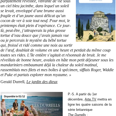
parfaitement réveillée, vibrante de vie sous
un ciel bleu jacinthe, dans lequel un soleil
se levait, enveloppé d’une brume aussi
fragile et d’un jaune aussi délicat qu’un
cocon de ver à soie tout neuf. Pour moi, le
printemps était plein d’espérance. Ce jour-
là, peut-être, j’attraperais la plus grosse
tortue d’eau douce que j’avais jamais vue
ou je percerais le mystère du bébé tortue
qui, froissé et ridé comme une noix au sortir
de l’œuf, doublait de volume en une heure et perdait du même coup
toutes ses rides. L’île entière s’agitait et résonnait de bruit. Je me
réveillais de bonne heure, avalais en hâte mon petit déjeuner sous les
mandariniers embaumant déjà la chaleur du soleil matinal,
rassemblais mes filets et mes boîtes à spécimen, sifflais Roger, Widdle
et Puke et partais explorer mon royaume. »
Gerald Durrell,
Le jardin des dieux
P.-S. A partir du 1er
décembre,
Arte.TV
mettra en
ligne les quatre saisons de la
série britannique
The Durrells :