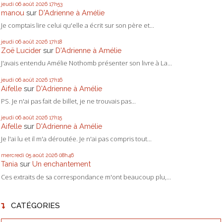
jeudi 06
août 2026
17h53
manou
sur
D'Adrienne à Amélie
Je comptais lire celui qu'elle a écrit sur son père et...
jeudi 06
août 2026
17h18
Zoë Lucider
sur
D'Adrienne à Amélie
J'avais entendu Amélie Nothomb présenter son livre à La...
jeudi 06
août 2026
17h16
Aifelle
sur
D'Adrienne à Amélie
PS. Je n'ai pas fait de billet, je ne trouvais pas...
jeudi 06
août 2026
17h15
Aifelle
sur
D'Adrienne à Amélie
Je l'ai lu et il m'a déroutée. Je n'ai pas compris tout...
mercredi 05
août 2026
08h46
Tania
sur
Un enchantement
Ces extraits de sa correspondance m'ont beaucoup plu,...
CATÉGORIES