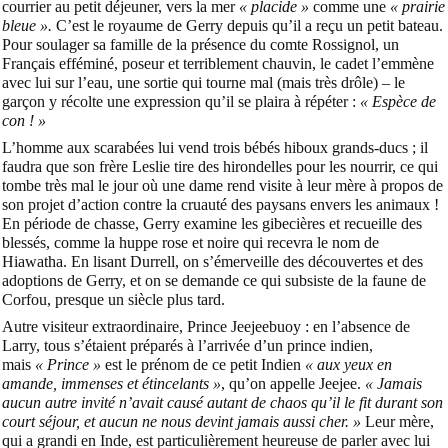
courrier au petit déjeuner, vers la mer
« placide »
comme une
« prairie
bleue ».
C’est le royaume de Gerry depuis qu’il a reçu un petit bateau.
Pour soulager sa famille de la présence du comte Rossignol, un
Français efféminé, poseur et terriblement chauvin, le cadet l’emmène
avec lui sur l’eau, une sortie qui tourne mal (mais très drôle) – le
garçon y récolte une expression qu’il se plaira à répéter :
« Espèce de
con ! »
L’homme aux scarabées lui vend trois bébés hiboux grands-ducs ; il
faudra que son frère Leslie tire des hirondelles pour les nourrir, ce qui
tombe très mal le jour où une dame rend visite à leur mère à propos de
son projet d’action contre la cruauté des paysans envers les animaux !
En période de chasse, Gerry examine les gibecières et recueille des
blessés, comme la huppe rose et noire qui recevra le nom de
Hiawatha. En lisant Durrell, on s’émerveille des découvertes et des
adoptions de Gerry, et on se demande ce qui subsiste de la faune de
Corfou, presque un siècle plus tard.
Autre visiteur extraordinaire, Prince Jeejeebuoy : en l’absence de
Larry, tous s’étaient préparés à l’arrivée d’un prince indien,
mais
« Prince »
est le prénom de ce petit Indien
« aux yeux en
amande, immenses et étincelants »
, qu’on appelle Jeejee.
« Jamais
aucun autre invité n’avait causé autant de chaos qu’il le fit durant son
court séjour, et aucun ne nous devint jamais aussi cher. »
Leur mère,
qui a grandi en Inde, est particulièrement heureuse de parler avec lui