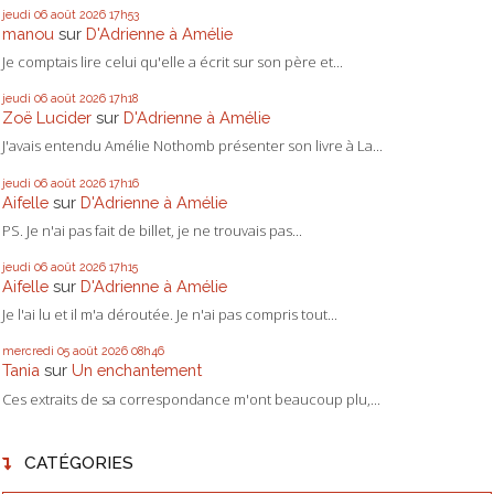
jeudi 06
août 2026
17h53
manou
sur
D'Adrienne à Amélie
Je comptais lire celui qu'elle a écrit sur son père et...
jeudi 06
août 2026
17h18
Zoë Lucider
sur
D'Adrienne à Amélie
J'avais entendu Amélie Nothomb présenter son livre à La...
jeudi 06
août 2026
17h16
Aifelle
sur
D'Adrienne à Amélie
PS. Je n'ai pas fait de billet, je ne trouvais pas...
jeudi 06
août 2026
17h15
Aifelle
sur
D'Adrienne à Amélie
Je l'ai lu et il m'a déroutée. Je n'ai pas compris tout...
mercredi 05
août 2026
08h46
Tania
sur
Un enchantement
Ces extraits de sa correspondance m'ont beaucoup plu,...
CATÉGORIES