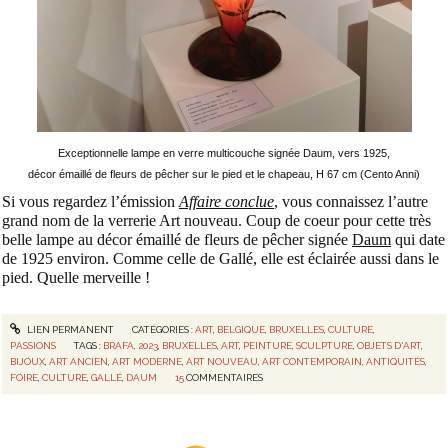
Exceptionnelle lampe en verre multicouche signée Daum, vers 1925,
d
écor émaillé de fleurs de pêcher sur le pied et le chapeau,
H 67 cm (Cento Anni)
Si vous regardez l’émission
Affaire conclue
, vous connaissez l’autre
grand nom de la verrerie Art nouveau. Coup de coeur pour cette très
belle lampe au décor émaillé de fleurs de pêcher signée
Daum
qui date
de 1925 environ. Comme celle de Gallé, elle est éclairée aussi dans le
pied. Quelle merveille !
LIEN PERMANENT
CATÉGORIES :
ART
,
BELGIQUE
,
BRUXELLES
,
CULTURE
,
PASSIONS
TAGS :
BRAFA
,
2023
,
BRUXELLES
,
ART
,
PEINTURE
,
SCULPTURE
,
OBJETS D'ART
,
BIJOUX
,
ART ANCIEN
,
ART MODERNE
,
ART NOUVEAU
,
ART CONTEMPORAIN
,
ANTIQUITÉS
,
FOIRE
,
CULTURE
,
GALLÉ
,
DAUM
15
COMMENTAIRES