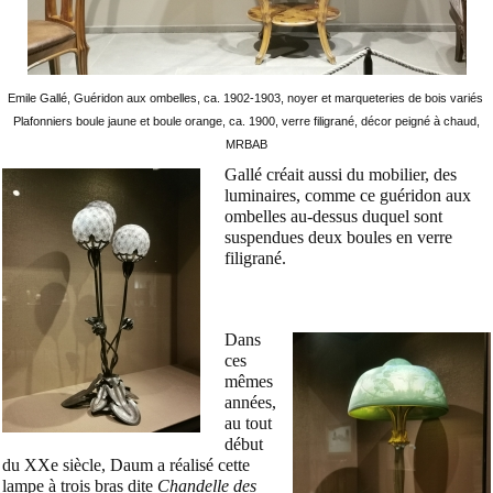
Emile Gallé, Guéridon aux ombelles, ca. 1902-1903, noyer et marqueteries de bois variés
Plafonniers boule jaune et boule orange, ca. 1900, verre filigrané, décor peigné à chaud,
MRBAB
Gallé créait aussi du mobilier, des
luminaires, comme ce guéridon aux
ombelles au-dessus duquel sont
suspendues deux boules en verre
filigrané.
Dans
ces
mêmes
années,
au tout
début
du XXe siècle, Daum a réalisé cette
lampe à trois bras dite
Chandelle des