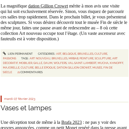
La magnifique
dation Gillion Crowet
mérite à mon avis une visite
qui lui soit exclusivement réservée. Sinon, vous risquez de parcourir
ces salles trop rapidement. Dans le prochain billet, je vous présenterai
des sculptures. Si vous désirez découvrir tout le musée Fin de siècle le
même jour, faites une pause avant de redescendre au – 8 où cette
collection Art nouveau occupe tout l’étage. (Un vaste ascenseur avec
fauteuils est à votre disposition.)
LIEN PERMANENT
CATÉGORIES :
ART
,
BELGIQUE
,
BRUXELLES
,
CULTURE
,
PASSIONS
TAGS :
ART NOUVEAU
,
BRUXELLES
,
MRBAB
,
PEINTURE
,
SCULPTURE
,
ART
DÉCORATIF
,
MOBILIER
,
GALLÉ
,
DAUM
,
WOLFERS
,
VAL-SAINT-LAMBERT
,
MUCHA
,
KHNOPFF
,
MAJORELLE
,
CULTURE
,
BELLE ÉPOQUE
,
DATION GILLION CROWET
,
MUSÉE
,
FIN DE
SIÈCLE
21
COMMENTAIRES
mardi 07
février 2023
Vases et lampes
Une déception tout de même à la
Brafa 2023
: ne pas y voir des
œuvres annoncées, comme un petit Monet repéré dans la presse avant