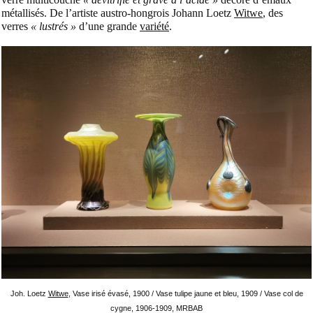
métallisés. De l’artiste austro-hongrois Johann Loetz
Witwe
, des
verres
« lustrés »
d’une grande
variété
.
Joh. Loetz
Witwe
, Vase irisé évasé, 1900 / Vase tulipe jaune et bleu, 1909 / Vase col de
cygne, 1906-1909, MRBAB