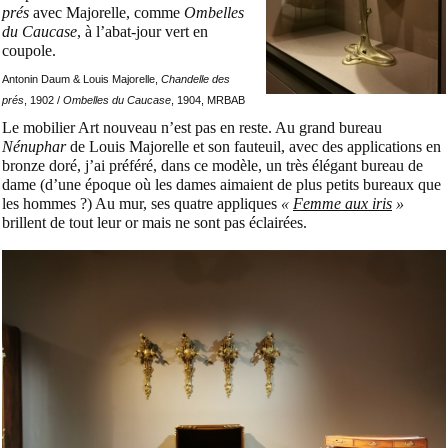
prés
avec Majorelle, comme
Ombelles
du Caucase
, à l’abat-jour vert en
coupole.
Antonin Daum & Louis Majorelle,
Chandelle des
prés
, 1902 /
Ombelles du Caucase
, 1904, MRBAB
Le mobilier Art nouveau n’est pas en reste. Au grand bureau
Nénuphar
de Louis Majorelle et son fauteuil, avec des applications en
bronze doré, j’ai préféré, dans ce modèle, un très élégant bureau de
dame (d’une époque où les dames aimaient de plus petits bureaux que
les hommes ?) Au mur, ses quatre appliques
«
Femme aux iris
»
brillent de tout leur or mais ne sont pas éclairées.