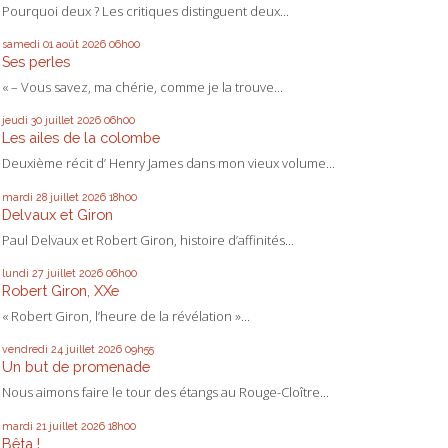
Pourquoi deux ? Les critiques distinguent deux...
samedi 01
août 2026
06h00
Ses perles
« – Vous savez, ma chérie, comme je la trouve...
jeudi 30
juillet 2026
06h00
Les ailes de la colombe
Deuxième récit d’ Henry James dans mon vieux volume...
mardi 28
juillet 2026
18h00
Delvaux et Giron
Paul Delvaux et Robert Giron, histoire d’affinités...
lundi 27
juillet 2026
06h00
Robert Giron, XXe
« Robert Giron, l’heure de la révélation »...
vendredi 24
juillet 2026
09h55
Un but de promenade
Nous aimons faire le tour des étangs au Rouge-Cloître...
mardi 21
juillet 2026
18h00
Bêta !