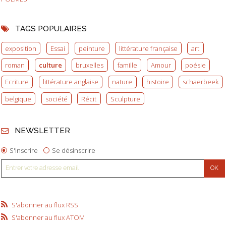
TAGS POPULAIRES
exposition
Essai
peinture
littérature française
art
roman
culture
bruxelles
famille
Amour
poésie
Ecriture
littérature anglaise
nature
histoire
schaerbeek
belgique
société
Récit
Sculpture
NEWSLETTER
S'inscrire
Se désinscrire
S'abonner au flux RSS
S'abonner au flux ATOM