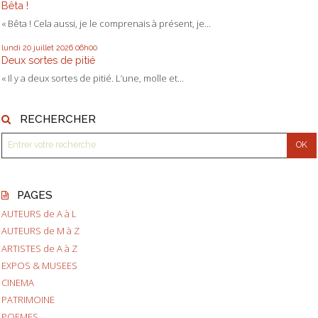
Bêta !
« Bêta ! Cela aussi, je le comprenais à présent, je...
lundi 20
juillet 2026
06h00
Deux sortes de pitié
« Il y a deux sortes de pitié. L’une, molle et...
RECHERCHER
PAGES
AUTEURS de A à L
AUTEURS de M à Z
ARTISTES de A à Z
EXPOS & MUSEES
CINEMA
PATRIMOINE
POEMES