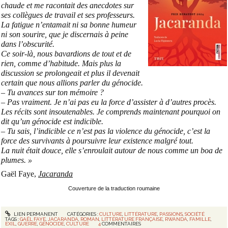
chaude et me racontait des anecdotes sur
ses collègues de travail et ses professeurs.
La fatigue n’entamait ni sa bonne humeur
ni son sourire, que je discernais à peine
dans l’obscurité.
Ce soir-là, nous bavardions de tout et de
rien, comme d’habitude. Mais plus la
discussion se prolongeait et plus il devenait
certain que nous allions parler du génocide.
– Tu avances sur ton mémoire ?
– Pas vraiment. Je n’ai pas eu la force d’assister à d’autres procès.
Les récits sont insoutenables. Je comprends maintenant pourquoi on
dit qu’un génocide est indicible.
– Tu sais, l’indicible ce n’est pas la violence du génocide, c’est la
force des survivants à poursuivre leur existence malgré tout.
La nuit était douce, elle s’enroulait autour de nous comme un boa de
plumes. »
Gaël Faye,
Jacaranda
Couverture de la traduction roumaine
LIEN PERMANENT
CATÉGORIES :
CULTURE
,
LITTÉRATURE
,
PASSIONS
,
SOCIÉTÉ
TAGS :
GAËL FAYE
,
JACARANDA
,
ROMAN
,
LITTÉRATURE FRANÇAISE
,
RWANDA
,
FAMILLE
,
EXIL
,
GUERRE
,
GÉNOCIDE
,
CULTURE
4
COMMENTAIRES