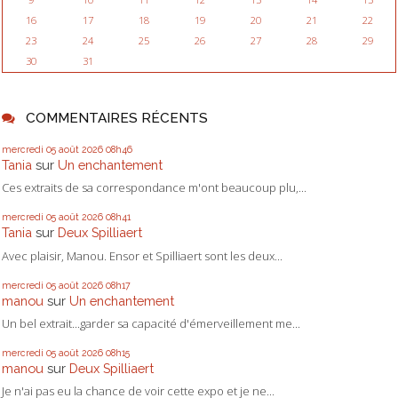
16
17
18
19
20
21
22
23
24
25
26
27
28
29
30
31
COMMENTAIRES RÉCENTS
mercredi 05
août 2026
08h46
Tania
sur
Un enchantement
Ces extraits de sa correspondance m'ont beaucoup plu,...
mercredi 05
août 2026
08h41
Tania
sur
Deux Spilliaert
Avec plaisir, Manou. Ensor et Spilliaert sont les deux...
mercredi 05
août 2026
08h17
manou
sur
Un enchantement
Un bel extrait...garder sa capacité d'émerveillement me...
mercredi 05
août 2026
08h15
manou
sur
Deux Spilliaert
Je n'ai pas eu la chance de voir cette expo et je ne...