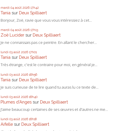
mardi 04
août 2026
17h42
Tania
sur
Deux Spilliaert
Bonjour, Zoë, ravie que vous vous intéressiez à cet...
mardi 04
août 2026
17h13
Zoë Lucider
sur
Deux Spilliaert
Je ne connaissais pas ce peintre. En allant le chercher...
lundi 03
août 2026
17h01
Tania
sur
Deux Spilliaert
Très étrange, c'est le contraire pour moi, en général je...
lundi 03
août 2026
16h56
Tania
sur
Deux Spilliaert
Je suis curieuse de te lire quand tu auras lu ce texte de...
lundi 03
août 2026
16h40
Plumes d'Anges
sur
Deux Spilliaert
J'aime beaucoup certaines de ses œuvres et d'autres ne me...
lundi 03
août 2026
16h18
Aifelle
sur
Deux Spilliaert