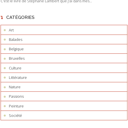
C'est le livre de Stéphane Lambert que j'ai dans mes...
CATÉGORIES
Art
Balades
Belgique
Bruxelles
Culture
Littérature
Nature
Passions
Peinture
Société