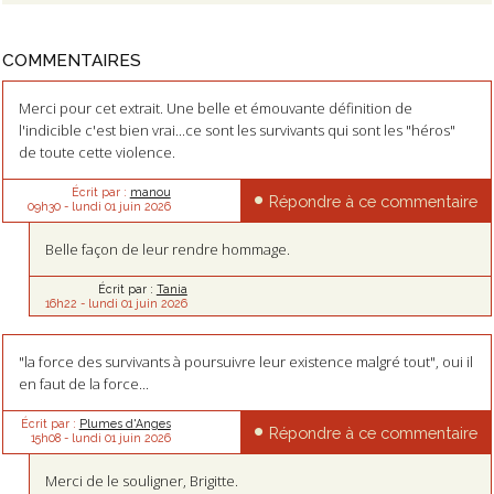
COMMENTAIRES
Merci pour cet extrait. Une belle et émouvante définition de
l'indicible c'est bien vrai...ce sont les survivants qui sont les "héros"
de toute cette violence.
Écrit par :
manou
Répondre à ce commentaire
09h30
-
lundi 01
juin 2026
Belle façon de leur rendre hommage.
Écrit par :
Tania
16h22
-
lundi 01
juin 2026
"la force des survivants à poursuivre leur existence malgré tout", oui il
en faut de la force...
Écrit par :
Plumes d'Anges
Répondre à ce commentaire
15h08
-
lundi 01
juin 2026
Merci de le souligner, Brigitte.