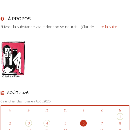
À PROPOS
"Livre : la substance vitale dont on se nourrit." (Claude...
Lire la suite
AOÛT 2026
Calendrier des notes en Août 2026
D
L
M
M
J
V
S
1
2
3
4
5
6
7
8
9
10
11
12
13
14
15