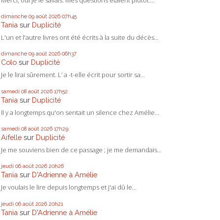
dimanche 09
août 2026
07h45
Tania
sur
Duplicité
L'un et l'autre livres ont été écrits à la suite du décès...
dimanche 09
août 2026
06h37
Colo
sur
Duplicité
Je le lirai sûrement. L’ a -t-elle écrit pour sortir sa...
samedi 08
août 2026
17h52
Tania
sur
Duplicité
Il y a longtemps qu'on sentait un silence chez Amélie...
samedi 08
août 2026
17h29
Aifelle
sur
Duplicité
Je me souviens bien de ce passage ; je me demandais...
jeudi 06
août 2026
20h26
Tania
sur
D'Adrienne à Amélie
Je voulais le lire depuis longtemps et j'ai dû le...
jeudi 06
août 2026
20h21
Tania
sur
D'Adrienne à Amélie