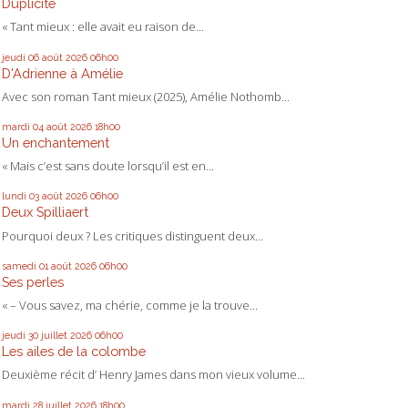
Duplicité
« Tant mieux : elle avait eu raison de...
jeudi 06
août 2026
06h00
D'Adrienne à Amélie
Avec son roman Tant mieux (2025), Amélie Nothomb...
mardi 04
août 2026
18h00
Un enchantement
« Mais c’est sans doute lorsqu’il est en...
lundi 03
août 2026
06h00
Deux Spilliaert
Pourquoi deux ? Les critiques distinguent deux...
samedi 01
août 2026
06h00
Ses perles
« – Vous savez, ma chérie, comme je la trouve...
jeudi 30
juillet 2026
06h00
Les ailes de la colombe
Deuxième récit d’ Henry James dans mon vieux volume...
mardi 28
juillet 2026
18h00