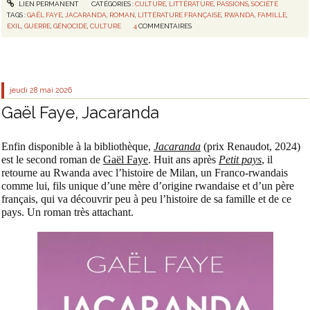
LIEN PERMANENT
CATÉGORIES :
CULTURE
,
LITTÉRATURE
,
PASSIONS
,
SOCIÉTÉ
TAGS :
GAËL FAYE
,
JACARANDA
,
ROMAN
,
LITTÉRATURE FRANÇAISE
,
RWANDA
,
FAMILLE
,
EXIL
,
GUERRE
,
GÉNOCIDE
,
CULTURE
4
COMMENTAIRES
jeudi 28
mai 2026
Gaël Faye, Jacaranda
Enfin disponible à la bibliothèque,
Jacaranda
(prix Renaudot, 2024)
est le second roman de
Gaël Faye
. Huit ans après
Petit pays
, il
retourne au Rwanda avec l’histoire de Milan, un Franco-rwandais
comme lui, fils unique d’une mère d’origine rwandaise et d’un père
français, qui va découvrir peu à peu l’histoire de sa famille et de ce
pays. Un roman très attachant.