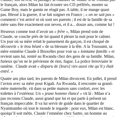
le français, alors Milan lui fait écouter ses CD préférés, montre sa
Game Boy, mais le gamin ne réagit pas. A table, il ne mange quasi
pas. Blessé à la guerre, il se fait soigner en France ;
« on ne sait pas »
comment c’est arrivé ni où sont ses parents ; il est de la famille de sa
mère sans être exactement son neveu, et il a... douze ans, comme lui !
Heureux comme tout d’avoir un
« frère »
, Milan prend soin de
Claude, se couche près de lui quand il pleure la nuit pour le calmer.
Un jour où sa mère refait le pansement du garçon, il est choqué de
découvrir
« le trou béant »
de sa blessure à la tête. A la Toussaint, sa
mère emmène Claude à Bruxelles pour voir sa
« lointaine famille »
et
revient sans lui, rentré au Rwanda chez des gens de sa famille. Milan,
furieux qu’on ne le prévienne de rien, fugue. La police ferroviaire le
ramène. Claude avait
« disparu de [leurs] vies aussi vite qu’il y était
entré. »
Quatre ans plus tard, les parents de Milan divorcent. En juillet, il prend
l’avion avec sa mère pour Kigali. Au Rwanda, il rencontre sa grand-
mère maternelle, vit dans sa petite maison sans confort, avec les
toilettes à l’extérieur. Un
« jeune homme élancé »
vit là : Milan n’a
pas reconnu Claude, aussi grand que lui et qui parle à présent un
français impeccable. Il va lui servir de guide dans le quartier de
Nyamirambo où tout le monde le regarde : pour eux, Milan est blanc,
quoiqu’il soit métis. Claude l’emmène chez Sartre, un homme au