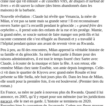
crâne rasé qui vit entouré
« de cassettes VHS, de disques et surtout de
livres »
et dit sauver la culture (des biens abandonnés dans les
maisons) de la barbarie.
Nouvelle révélation : Claude lui révèle que Venancia, la mère de
Milan, n’est pas sa tante mais sa grande sœur ! Il est reconnaissant
envers Sartre qui l’a recueilli pendant le génocide ;
« grand frère des
orphelins »
, il prend soin des enfants de la rue et les protège. Mamie,
la grand-mère, se soucie surtout de faire manger son petit-fils et lui
raconte comment elle s’est réfugiée au Burundi et y a travaillé à
l’hôpital pendant quinze ans avant de revenir vivre au Rwanda.
Peu à peu, au fil des rencontres, Milan apprend la véritable histoire de
sa famille et du génocide. Sa mère étant partie à Butare pour des
raisons administratives, il est tout le temps fourré chez Sartre avec
Claude, à écouter de la musique et faire la fête. A son retour, elle
emmène Milan chez tante Eusébie, son amie depuis longtemps. Celle-
ci vit dans le quartier de Kiyovu avec grand-mère Rosalie et leur
présente sa fille Stella, née huit jours plus tôt. Dans les bras de Milan,
elle sourit pour la première fois, il en est bouleversé. (Premier tiers du
roman.)
En France, sa mère ne parle à nouveau plus du Rwanda. Quand il lui
annonce, en 2005, qu’il y repart pour son mémoire (sur les juridictions
gacaca
), elle le met en garde. L’histoire se terminera en 2020.
Regardez bien la couverture de
Jacaranda
, l’arbre aux fleurs mauves,