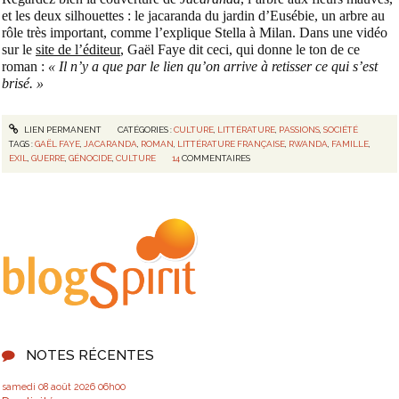
et les deux silhouettes : le jacaranda du jardin d’Eusébie,
un arbre au
rôle très important, comme l
’
explique
Stella à Milan. Dans une vidéo
sur le
site de l’éditeur
, Gaël Faye dit ceci, qui donne le ton de ce
roman :
« Il n’y a que par le lien qu’on arrive à retisser ce qui s’est
brisé. »
LIEN PERMANENT
CATÉGORIES :
CULTURE
,
LITTÉRATURE
,
PASSIONS
,
SOCIÉTÉ
TAGS :
GAËL FAYE
,
JACARANDA
,
ROMAN
,
LITTÉRATURE FRANÇAISE
,
RWANDA
,
FAMILLE
,
EXIL
,
GUERRE
,
GÉNOCIDE
,
CULTURE
14
COMMENTAIRES
NOTES RÉCENTES
samedi 08
août 2026
06h00