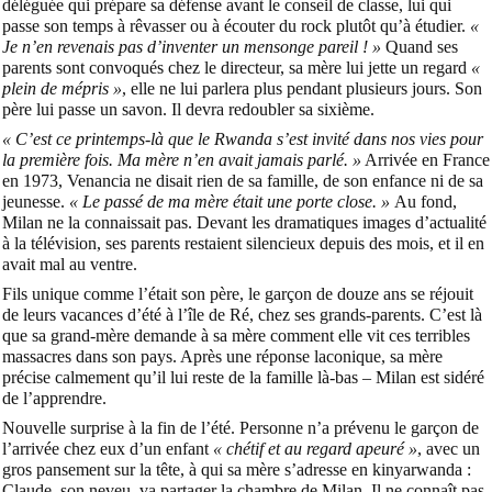
déléguée qui prépare sa défense avant le conseil de classe, lui qui
passe son temps à rêvasser ou à écouter du rock plutôt qu’à étudier.
«
Je n’en revenais pas d’inventer un mensonge pareil ! »
Quand ses
parents sont convoqués chez le directeur, sa mère lui jette un regard
«
plein de mépris »
, elle ne lui parlera plus pendant plusieurs jours. Son
père lui passe un savon. Il devra redoubler sa sixième.
« C’est ce printemps-là que le Rwanda s’est invité dans nos vies pour
la première fois. Ma mère n’en avait jamais parlé. »
Arrivée en France
en 1973, Venancia ne disait rien de sa famille, de son enfance ni de sa
jeunesse.
« Le passé de ma mère était une porte close. »
Au fond,
Milan ne la connaissait pas. Devant les dramatiques images d’actualité
à la télévision, ses parents restaient silencieux depuis des mois, et il en
avait mal au ventre.
Fils unique comme l’était son père, le garçon de douze ans se réjouit
de leurs vacances d’été à l’île de Ré, chez ses grands-parents. C’est là
que sa grand-mère demande à sa mère comment elle vit ces terribles
massacres dans son pays. Après une réponse laconique, sa mère
précise calmement qu’il lui reste de la famille là-bas – Milan est sidéré
de l’apprendre.
Nouvelle surprise à la fin de l’été. Personne n’a prévenu le garçon de
l’arrivée chez eux d’un enfant
« chétif et au regard apeuré »
, avec un
gros pansement sur la tête, à qui sa mère s’adresse en kinyarwanda :
Claude, son neveu, va partager la chambre de Milan. Il ne connaît pas