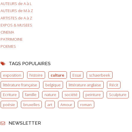
AUTEURS de A à L
AUTEURS de M à Z
ARTISTES de A à Z
EXPOS & MUSEES
CINEMA
PATRIMOINE
POEMES
TAGS POPULAIRES
exposition
histoire
culture
Essai
schaerbeek
littérature française
belgique
littérature anglaise
Récit
Ecriture
famille
nature
société
peinture
Sculpture
poésie
bruxelles
art
Amour
roman
NEWSLETTER