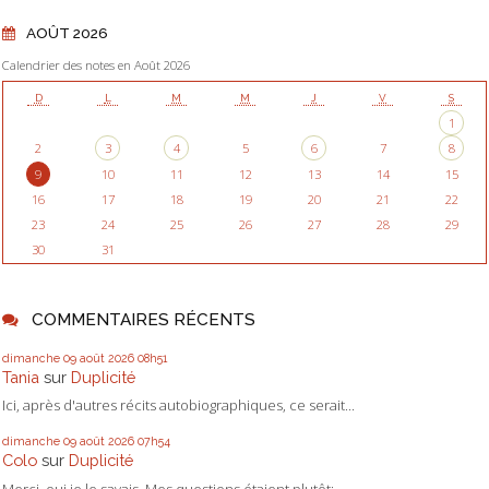
AOÛT 2026
Calendrier des notes en Août 2026
D
L
M
M
J
V
S
1
2
3
4
5
6
7
8
9
10
11
12
13
14
15
16
17
18
19
20
21
22
23
24
25
26
27
28
29
30
31
COMMENTAIRES RÉCENTS
dimanche 09
août 2026
08h51
Tania
sur
Duplicité
Ici, après d'autres récits autobiographiques, ce serait...
dimanche 09
août 2026
07h54
Colo
sur
Duplicité
Merci, oui je le savais. Mes questions étaient plutôt:...