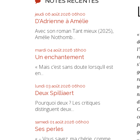
NOTES RÉCENTES
jeudi 06
août 2026
06h00
D'Adrienne à Amélie
Avec son roman Tant mieux (2025),
«
Amélie Nothomb...
d
l
mardi 04
août 2026
18h00
Un enchantement
r
s
« Mais c’est sans doute lorsqu’il est
g
en...
r
lundi 03
août 2026
06h00
t
Deux Spilliaert
n
d
Pourquoi deux ? Les critiques
distinguent deux...
C
c
samedi 01
août 2026
06h00
p
Ses perles
g
« – Vous savez, ma chérie, comme
–