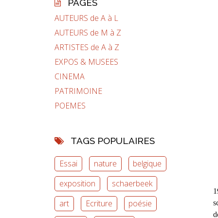
PAGES
AUTEURS de A à L
AUTEURS de M à Z
ARTISTES de A à Z
EXPOS & MUSEES
CINEMA
PATRIMOINE
POEMES
TAGS POPULAIRES
Essai
nature
belgique
exposition
schaerbeek
1
art
Ecriture
poésie
s
d