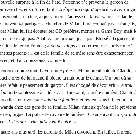
ouvelle surprise à la fin de l’été. Personne n’a prévenu le garçon de
’arrivée chez eux d’un enfant
« chétif et au regard apeuré »
, avec un gr
ansement sur la tête, à qui sa mère s’adresse en kinyarwanda : Claude,
on neveu, va partager la chambre de Milan. Il ne connaît pas le français,
lors Milan lui fait écouter ses CD préférés, montre sa Game Boy, mais l
amin ne réagit pas. A table, il ne mange quasi pas. Blessé à la guerre, il
e fait soigner en France ;
« on ne sait pas »
comment c’est arrivé ni où
ont ses parents ; il est de la famille de sa mère sans être exactement son
eveu, et il a... douze ans, comme lui !
eureux comme tout d’avoir un
« frère »
, Milan prend soin de Claude, s
ouche près de lui quand il pleure la nuit pour le calmer. Un jour où sa
ère refait le pansement du garçon, il est choqué de découvrir
« le trou
éant »
de sa blessure à la tête. A la Toussaint, sa mère emmène Claude 
ruxelles pour voir sa
« lointaine famille »
et revient sans lui, rentré au
wanda chez des gens de sa famille. Milan, furieux qu’on ne le prévien
e rien, fugue. La police ferroviaire le ramène. Claude avait
« disparu d
leurs] vies aussi vite qu’il y était entré. »
uatre ans plus tard, les parents de Milan divorcent. En juillet, il prend