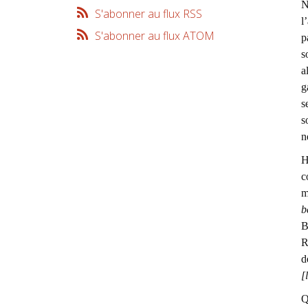
N
S'abonner au flux RSS
l
S'abonner au flux ATOM
p
s
a
g
s
s
n
H
c
m
b
B
R
d
[
Q