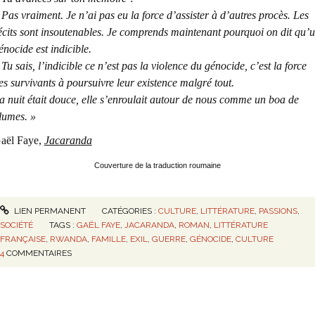
 Pas vraiment. Je n’ai pas eu la force d’assister à d’autres procès. Les
écits sont insoutenables. Je comprends maintenant pourquoi on dit qu’
énocide est indicible.
 Tu sais, l’indicible ce n’est pas la violence du génocide, c’est la force
es survivants à poursuivre leur existence malgré tout.
a nuit était douce, elle s’enroulait autour de nous comme un boa de
lumes. »
aël Faye,
Jacaranda
Couverture de la traduction roumaine
LIEN PERMANENT
CATÉGORIES :
CULTURE
,
LITTÉRATURE
,
PASSIONS
,
SOCIÉTÉ
TAGS :
GAËL FAYE
,
JACARANDA
,
ROMAN
,
LITTÉRATURE
FRANÇAISE
,
RWANDA
,
FAMILLE
,
EXIL
,
GUERRE
,
GÉNOCIDE
,
CULTURE
4
COMMENTAIRES