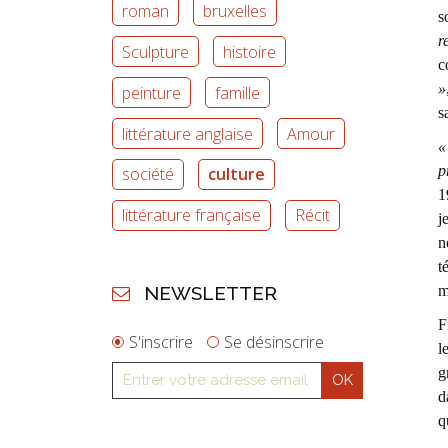
roman
bruxelles
s
r
Sculpture
histoire
c
»
peinture
famille
s
littérature anglaise
Amour
«
p
société
culture
1
littérature française
Récit
j
n
t
m
NEWSLETTER
F
S'inscrire
Se désinscrire
l
g
d
q