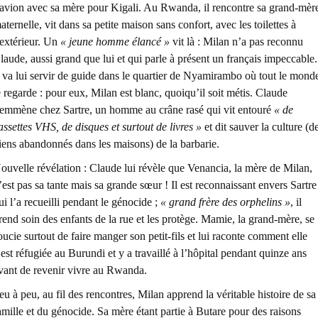
’avion avec sa mère pour Kigali. Au Rwanda, il rencontre sa grand-mèr
aternelle, vit dans sa petite maison sans confort, avec les toilettes à
’extérieur. Un
« jeune homme élancé »
vit là : Milan n’a pas reconnu
laude, aussi grand que lui et qui parle à présent un français impeccable.
l va lui servir de guide dans le quartier de Nyamirambo où tout le mond
e regarde : pour eux, Milan est blanc, quoiqu’il soit métis. Claude
’emmène chez Sartre, un homme au crâne rasé qui vit entouré
« de
assettes VHS, de disques et surtout de livres »
et dit sauver la culture (d
iens abandonnés dans les maisons) de la barbarie.
ouvelle révélation : Claude lui révèle que Venancia, la mère de Milan,
’est pas sa tante mais sa grande sœur ! Il est reconnaissant envers Sartre
ui l’a recueilli pendant le génocide ;
« grand frère des orphelins »
, il
rend soin des enfants de la rue et les protège. Mamie, la grand-mère, se
oucie surtout de faire manger son petit-fils et lui raconte comment elle
’est réfugiée au Burundi et y a travaillé à l’hôpital pendant quinze ans
vant de revenir vivre au Rwanda.
eu à peu, au fil des rencontres, Milan apprend la véritable histoire de sa
amille et du génocide. Sa mère étant partie à Butare pour des raisons