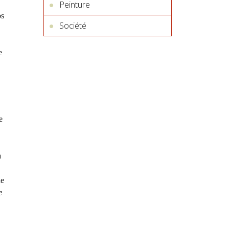
Peinture
os
Société
e
e
à
ne
e