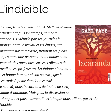
L'indicible
 Le soir, Eusébie rentrait tard. Stella et Rosalie
ormaient depuis longtemps, et moi je
’attendais. Exténuée par ses journées à
allonge, entre le travail et les études, elle
’installait sur la terrasse, trempait ses pieds
onflés dans une bassine d’eau chaude et me
acontait des anecdotes sur ses collègues de
ravail et ses professeurs. La fatigue n’entamait
i sa bonne humeur ni son sourire, que je
iscernais à peine dans l’obscurité.
e soir-là, nous bavardions de tout et de rien,
omme d’habitude. Mais plus la discussion se
rolongeait et plus il devenait certain que nous allions parler du
énocide.
 Tu avances sur ton mémoire ?