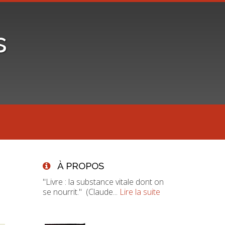
s
À PROPOS
"Livre : la substance vitale dont on
se nourrit." (Claude...
Lire la suite