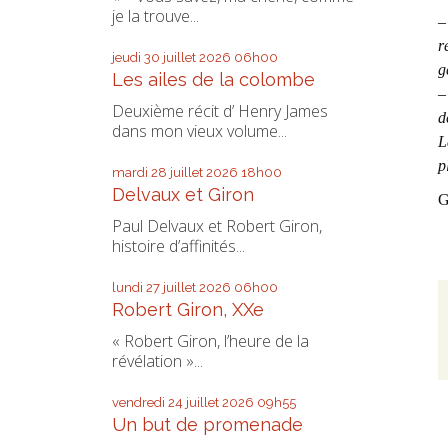
je la trouve...
–
r
jeudi 30
juillet 2026
06h00
g
Les ailes de la colombe
–
Deuxième récit d’ Henry James
d
dans mon vieux volume...
L
p
mardi 28
juillet 2026
18h00
Delvaux et Giron
G
Paul Delvaux et Robert Giron,
histoire d’affinités...
lundi 27
juillet 2026
06h00
Robert Giron, XXe
« Robert Giron, l’heure de la
révélation »...
vendredi 24
juillet 2026
09h55
Un but de promenade