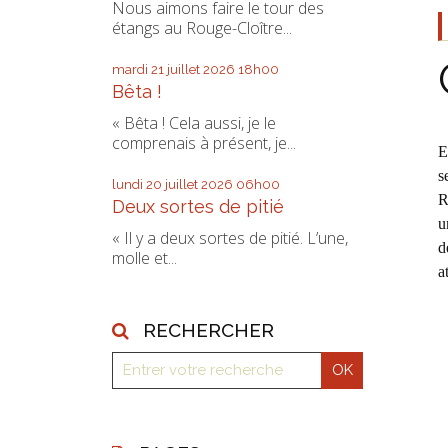
Nous aimons faire le tour des
étangs au Rouge-Cloître...
mardi 21
juillet 2026
18h00
Bêta !
« Bêta ! Cela aussi, je le
comprenais à présent, je...
E
s
lundi 20
juillet 2026
06h00
R
Deux sortes de pitié
u
« Il y a deux sortes de pitié. L’une,
d
molle et...
a
RECHERCHER