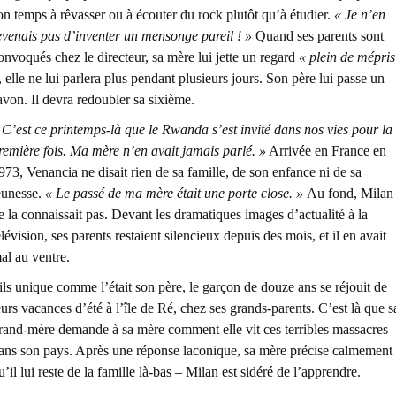
on temps à rêvasser ou à écouter du rock plutôt qu’à étudier.
« Je n’en
evenais pas d’inventer un mensonge pareil ! »
Quand ses parents sont
onvoqués chez le directeur, sa mère lui jette un regard
« plein de mépris
, elle ne lui parlera plus pendant plusieurs jours. Son père lui passe un
avon. Il devra redoubler sa sixième.
 C’est ce printemps-là que le Rwanda s’est invité dans nos vies pour la
remière fois. Ma mère n’en avait jamais parlé. »
Arrivée en France en
973, Venancia ne disait rien de sa famille, de son enfance ni de sa
eunesse.
« Le passé de ma mère était une porte close. »
Au fond, Milan
e la connaissait pas. Devant les dramatiques images d’actualité à la
élévision, ses parents restaient silencieux depuis des mois, et il en avait
al au ventre.
ils unique comme l’était son père, le garçon de douze ans se réjouit de
eurs vacances d’été à l’île de Ré, chez ses grands-parents. C’est là que s
rand-mère demande à sa mère comment elle vit ces terribles massacres
ans son pays. Après une réponse laconique, sa mère précise calmement
u’il lui reste de la famille là-bas – Milan est sidéré de l’apprendre.