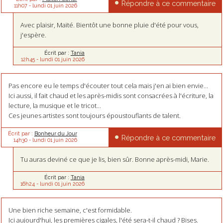
Répondre à ce commentaire
11h07
-
lundi 01
juin 2026
Avec plaisir, Maïté. Bientôt une bonne pluie d'été pour vous,
j'espère.
Écrit par :
Tania
12h45
-
lundi 01
juin 2026
Pas encore eu le temps d'écouter tout cela mais j'en ai bien envie...
Ici aussi, il fait chaud et les après-midis sont consacrées à l'écriture, la
lecture, la musique et le tricot...
Ces jeunes artistes sont toujours époustouflants de talent.
Écrit par :
Bonheur du Jour
Répondre à ce commentaire
14h30
-
lundi 01
juin 2026
Tu auras deviné ce que je lis, bien sûr. Bonne après-midi, Marie.
Écrit par :
Tania
16h24
-
lundi 01
juin 2026
Une bien riche semaine, c'est formidable.
Ici aujourd'hui, les premières cigales, l'été sera-t-il chaud ? Bises.