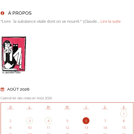
À PROPOS
"Livre : la substance vitale dont on se nourrit." (Claude...
Lire la suite
AOÛT 2026
Calendrier des notes en Août 2026
D
L
M
M
J
V
S
1
2
3
4
5
6
7
8
9
10
11
12
13
14
15