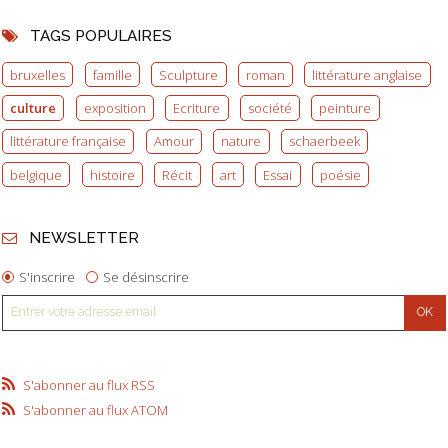
TAGS POPULAIRES
bruxelles
famille
Sculpture
roman
littérature anglaise
culture
exposition
Ecriture
société
peinture
littérature française
Amour
nature
schaerbeek
belgique
histoire
Récit
art
Essai
poésie
NEWSLETTER
S'inscrire
Se désinscrire
S'abonner au flux RSS
S'abonner au flux ATOM