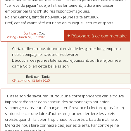
"Le rêve du jaguar" que je lis très lentement, j'adore me laisser
emporter par tant d'histoires historico-magiques.
Roland Garros, tant de nouveaux jeunes si talentueux.
Bref, cet été avant l'été est riche en musique, lecture et sports.
Écrit par :
Colo
Répondre à ce commentaire
08h09
-
lundi 01
juin 2026
Certains livres nous donnent envie de les garder longtemps en
notre compagnie, savourer vs dévorer.
Découvrir ces jeunes talents est réjouissant, oui. Belle journée,
dame Colo, en cette belle saison.
Écrit par :
Tania
08h41
-
lundi 01
juin 2026
Tu as raison de savourer...surtout une correspondance car je trouve
important d'entrer dans chacun des personnages pour bien
s'immerger dans leurs échanges...en Provence la lecture (plus facile)
s'intensifie car que faire d'autres en journée derrière les volets
croisés quand il fait bien trop chaud...et après la balade matinale.
Merci de nous faire connaître ces jeunes talents. Par contre je ne
suis pas le tennis à la TV...