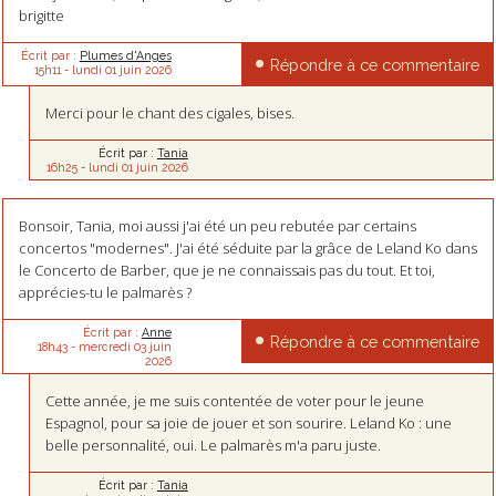
brigitte
Écrit par :
Plumes d'Anges
Répondre à ce commentaire
15h11
-
lundi 01
juin 2026
Merci pour le chant des cigales, bises.
Écrit par :
Tania
16h25
-
lundi 01
juin 2026
Bonsoir, Tania, moi aussi j'ai été un peu rebutée par certains
concertos "modernes". J'ai été séduite par la grâce de Leland Ko dans
le Concerto de Barber, que je ne connaissais pas du tout. Et toi,
apprécies-tu le palmarès ?
Écrit par :
Anne
Répondre à ce commentaire
18h43
-
mercredi 03
juin
2026
Cette année, je me suis contentée de voter pour le jeune
Espagnol, pour sa joie de jouer et son sourire. Leland Ko : une
belle personnalité, oui. Le palmarès m'a paru juste.
Écrit par :
Tania