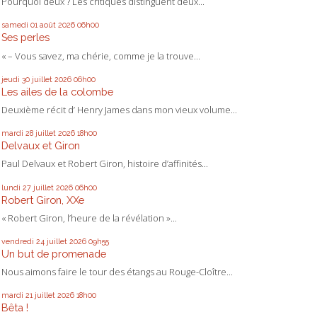
Pourquoi deux ? Les critiques distinguent deux...
samedi 01
août 2026
06h00
Ses perles
« – Vous savez, ma chérie, comme je la trouve...
jeudi 30
juillet 2026
06h00
Les ailes de la colombe
Deuxième récit d’ Henry James dans mon vieux volume...
mardi 28
juillet 2026
18h00
Delvaux et Giron
Paul Delvaux et Robert Giron, histoire d’affinités...
lundi 27
juillet 2026
06h00
Robert Giron, XXe
« Robert Giron, l’heure de la révélation »...
vendredi 24
juillet 2026
09h55
Un but de promenade
Nous aimons faire le tour des étangs au Rouge-Cloître...
mardi 21
juillet 2026
18h00
Bêta !