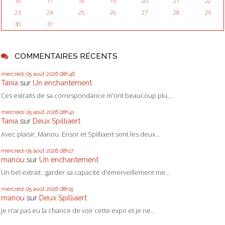
16
17
18
19
20
21
22
23
24
25
26
27
28
29
30
31
COMMENTAIRES RÉCENTS
mercredi 05
août 2026
08h46
Tania
sur
Un enchantement
Ces extraits de sa correspondance m'ont beaucoup plu,...
mercredi 05
août 2026
08h41
Tania
sur
Deux Spilliaert
Avec plaisir, Manou. Ensor et Spilliaert sont les deux...
mercredi 05
août 2026
08h17
manou
sur
Un enchantement
Un bel extrait...garder sa capacité d'émerveillement me...
mercredi 05
août 2026
08h15
manou
sur
Deux Spilliaert
Je n'ai pas eu la chance de voir cette expo et je ne...