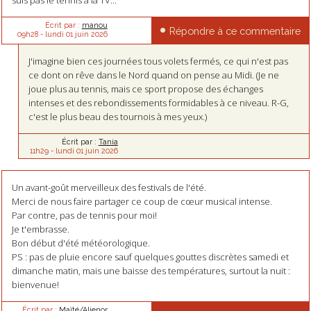
Écrit par :
manou
Répondre à ce commentaire
09h28
-
lundi 01
juin 2026
J'imagine bien ces journées tous volets fermés, ce qui n'est pas
ce dont on rêve dans le Nord quand on pense au Midi. (Je ne
joue plus au tennis, mais ce sport propose des échanges
intenses et des rebondissements formidables à ce niveau. R-G,
c'est le plus beau des tournois à mes yeux.)
Écrit par :
Tania
11h29
-
lundi 01
juin 2026
Un avant-goût merveilleux des festivals de l'été.
Merci de nous faire partager ce coup de cœur musical intense.
Par contre, pas de tennis pour moi!
Je t'embrasse.
Bon début d'été météorologique.
PS : pas de pluie encore sauf quelques gouttes discrètes samedi et
dimanche matin, mais une baisse des températures, surtout la nuit :
bienvenue!
Écrit par :
Maïté/Alienor