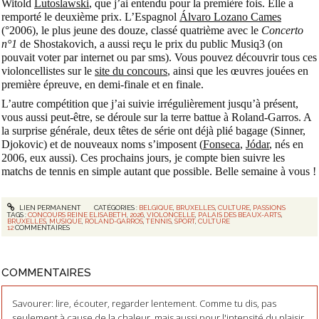
Witold
Lutoslawski
, que j’ai entendu pour la première fois. Elle a
remporté le deuxième prix. L’Espagnol
Álvaro Lozano Cames
(°2006), le plus jeune des douze, classé quatrième avec le
Concerto
n°1
de Shostakovich, a aussi reçu le prix du public Musiq3 (on
pouvait voter par internet ou par sms). Vous pouvez découvrir tous ces
violoncellistes sur le
site du concours
, ainsi que les œuvres jouées en
première épreuve, en demi-finale et en finale.
L’autre compétition que j’ai suivie irrégulièrement jusqu’à présent,
vous aussi peut-être, se déroule sur la terre battue à Roland-Garros. A
la surprise générale, deux têtes de série ont déjà plié bagage (Sinner,
Djokovic) et de nouveaux noms s’imposent (
Fonseca
,
Jódar
, nés en
2006, eux aussi). Ces prochains jours, je compte bien suivre les
matchs de tennis en simple autant que possible. Belle semaine à vous !
LIEN PERMANENT
CATÉGORIES :
BELGIQUE
,
BRUXELLES
,
CULTURE
,
PASSIONS
TAGS :
CONCOURS REINE ELISABETH
,
2026
,
VIOLONCELLE
,
PALAIS DES BEAUX-ARTS
,
BRUXELLES
,
MUSIQUE
,
ROLAND-GARROS
,
TENNIS
,
SPORT
,
CULTURE
12
COMMENTAIRES
COMMENTAIRES
Savourer: lire, écouter, regarder lentement. Comme tu dis, pas
seulement à cause de la chaleur, mais aussi pour l'intensité du plaisir.