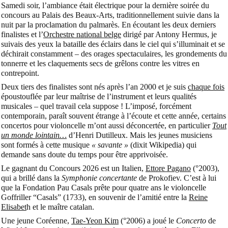
Samedi soir, l’ambiance était électrique pour la dernière soirée du
concours au Palais des Beaux-Arts, traditionnellement suivie dans la
nuit par la proclamation du palmarès. En écoutant les deux derniers
finalistes et l’
Orchestre national belge
dirigé par Antony Hermus, je
suivais des yeux la bataille des éclairs dans le ciel qui s’illuminait et se
déchirait constamment – des orages spectaculaires, les grondements du
tonnerre et les claquements secs de grêlons contre les vitres en
contrepoint.
Deux tiers des finalistes sont nés après l’an 2000 et je suis
chaque fois
époustouflée par leur maîtrise de l’instrument et leurs qualités
musicales – quel travail cela suppose ! L’imposé, forcément
contemporain, paraît souvent étrange à l’écoute et cette année, certains
concertos pour violoncelle m’ont aussi déconcertée, en particulier
Tout
un monde lointain…
d’Henri Dutilleux. Mais les jeunes musiciens
sont formés à cette musique
« savante »
(dixit Wikipedia) qui
demande sans doute du temps pour être apprivoisée.
Le gagnant du Concours 2026 est un Italien,
Ettore Pagano
(°2003),
qui a brillé dans la
Symphonie concertante
de Prokofiev. C’est à lui
que la Fondation Pau Casals prête pour quatre ans le violoncelle
Goffriller “Casals” (1733), en souvenir de l’amitié entre la
Reine
Elisabet
h et le maître catalan.
Une jeune Coréenne,
Tae-Yeon Kim
(°2006) a joué le
Concerto
de