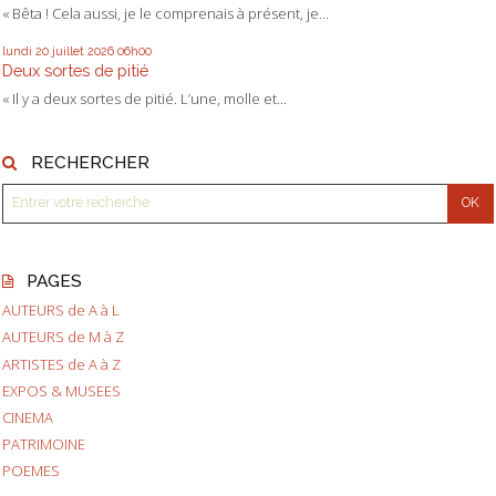
« Bêta ! Cela aussi, je le comprenais à présent, je...
lundi 20
juillet 2026
06h00
Deux sortes de pitié
« Il y a deux sortes de pitié. L’une, molle et...
RECHERCHER
PAGES
AUTEURS de A à L
AUTEURS de M à Z
ARTISTES de A à Z
EXPOS & MUSEES
CINEMA
PATRIMOINE
POEMES