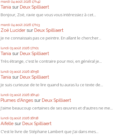
mardi 04
août 2026
17h42
Tania
sur
Deux Spilliaert
Bonjour, Zoë, ravie que vous vous intéressiez à cet...
mardi 04
août 2026
17h13
Zoë Lucider
sur
Deux Spilliaert
Je ne connaissais pas ce peintre. En allant le chercher...
lundi 03
août 2026
17h01
Tania
sur
Deux Spilliaert
Très étrange, c'est le contraire pour moi, en général je...
lundi 03
août 2026
16h56
Tania
sur
Deux Spilliaert
Je suis curieuse de te lire quand tu auras lu ce texte de...
lundi 03
août 2026
16h40
Plumes d'Anges
sur
Deux Spilliaert
J'aime beaucoup certaines de ses œuvres et d'autres ne me...
lundi 03
août 2026
16h18
Aifelle
sur
Deux Spilliaert
C'est le livre de Stéphane Lambert que j'ai dans mes...