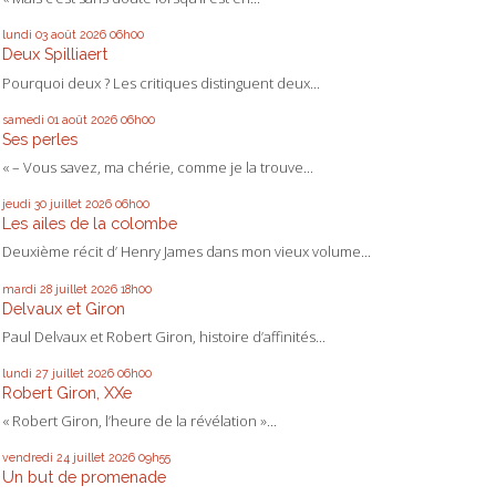
lundi 03
août 2026
06h00
Deux Spilliaert
Pourquoi deux ? Les critiques distinguent deux...
samedi 01
août 2026
06h00
Ses perles
« – Vous savez, ma chérie, comme je la trouve...
jeudi 30
juillet 2026
06h00
Les ailes de la colombe
Deuxième récit d’ Henry James dans mon vieux volume...
mardi 28
juillet 2026
18h00
Delvaux et Giron
Paul Delvaux et Robert Giron, histoire d’affinités...
lundi 27
juillet 2026
06h00
Robert Giron, XXe
« Robert Giron, l’heure de la révélation »...
vendredi 24
juillet 2026
09h55
Un but de promenade