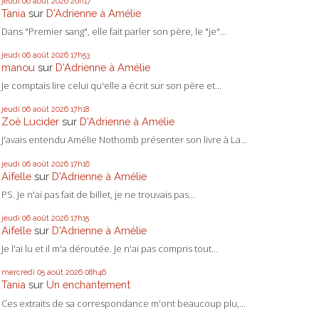
jeudi 06
août 2026
20h17
Tania
sur
D'Adrienne à Amélie
Dans "Premier sang", elle fait parler son père, le "je"...
jeudi 06
août 2026
17h53
manou
sur
D'Adrienne à Amélie
Je comptais lire celui qu'elle a écrit sur son père et...
jeudi 06
août 2026
17h18
Zoë Lucider
sur
D'Adrienne à Amélie
J'avais entendu Amélie Nothomb présenter son livre à La...
jeudi 06
août 2026
17h16
Aifelle
sur
D'Adrienne à Amélie
PS. Je n'ai pas fait de billet, je ne trouvais pas...
jeudi 06
août 2026
17h15
Aifelle
sur
D'Adrienne à Amélie
Je l'ai lu et il m'a déroutée. Je n'ai pas compris tout...
mercredi 05
août 2026
08h46
Tania
sur
Un enchantement
Ces extraits de sa correspondance m'ont beaucoup plu,...