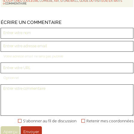
SCULPTURES
,
COULEURS
,
LUMIÈRE
,
ART
,
STONEWALL
,
GUIDE DU VISITEUR
,
EXTRAITS
0
COMMENTAIRE
ÉCRIRE UN COMMENTAIRE
Votre adresse email ne sera pas publiée
Optionnel
S'abonner au fil de discussion
Retenir mes coordonnées