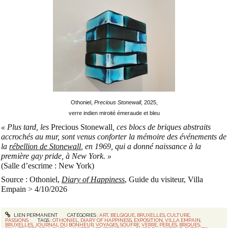
Othoniel,
Precious Stonewall
, 2025,
verre indien miroité émeraude et bleu
« Plus tard, les
Precious Stonewall
, ces blocs de briques abstraits
accrochés au mur, sont venus conforter la mémoire des événements de
la
rébellion de Stonewall
, en 1969, qui a donné naissance à la
première gay pride, à New York. »
(Salle d’escrime : New York)
Source : Othoniel,
Diary of Happiness
, Guide du visiteur, Villa
Empain > 4/10/2026
LIEN PERMANENT
CATÉGORIES :
ART
,
BELGIQUE
,
BRUXELLES
,
CULTURE
,
PASSIONS
TAGS :
OTHONIEL
,
DIARY OF HAPPINESS
,
EXPOSITION
,
VILLA EMPAIN
,
BRUXELLES
,
JOURNAL DU BONHEUR
,
VOYAGES
,
SOUFRE
,
VERRE
,
PERLES
,
BRIQUES
,