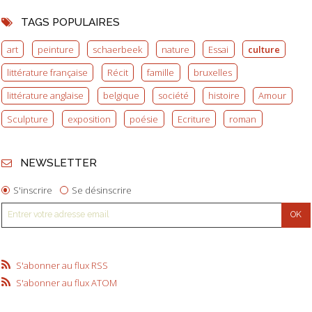
TAGS POPULAIRES
art
peinture
schaerbeek
nature
Essai
culture
littérature française
Récit
famille
bruxelles
littérature anglaise
belgique
société
histoire
Amour
Sculpture
exposition
poésie
Ecriture
roman
NEWSLETTER
S'inscrire
Se désinscrire
S'abonner au flux RSS
S'abonner au flux ATOM