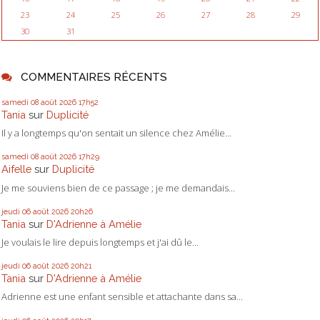
23
24
25
26
27
28
29
30
31
COMMENTAIRES RÉCENTS
samedi 08
août 2026
17h52
Tania
sur
Duplicité
Il y a longtemps qu'on sentait un silence chez Amélie...
samedi 08
août 2026
17h29
Aifelle
sur
Duplicité
Je me souviens bien de ce passage ; je me demandais...
jeudi 06
août 2026
20h26
Tania
sur
D'Adrienne à Amélie
Je voulais le lire depuis longtemps et j'ai dû le...
jeudi 06
août 2026
20h21
Tania
sur
D'Adrienne à Amélie
Adrienne est une enfant sensible et attachante dans sa...