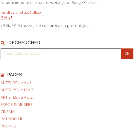
Nous aimons faire le tour des étangs au Rouge-Cloître...
mardi 21
juillet 2026
18h00
Bêta !
« Bêta ! Cela aussi, je le comprenais à présent, je...
RECHERCHER
PAGES
AUTEURS de A à L
AUTEURS de M à Z
ARTISTES de A à Z
EXPOS & MUSEES
CINEMA
PATRIMOINE
POEMES