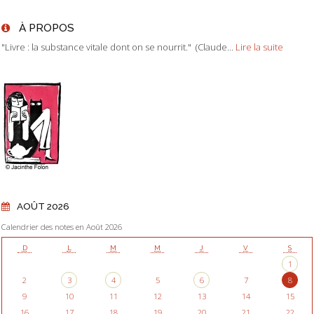
À PROPOS
"Livre : la substance vitale dont on se nourrit." (Claude...
Lire la suite
AOÛT 2026
Calendrier des notes en Août 2026
D
L
M
M
J
V
S
1
2
3
4
5
6
7
8
9
10
11
12
13
14
15
16
17
18
19
20
21
22