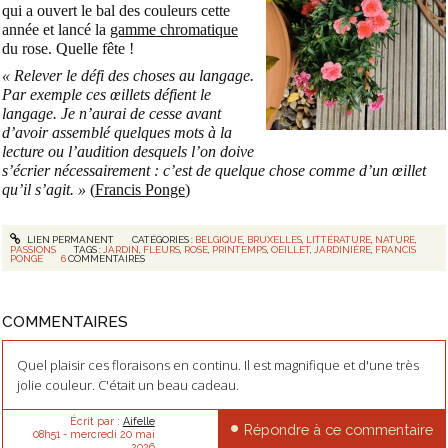
qui a ouvert le bal des couleurs cette
année et lancé la
gamme chromatique
du rose. Quelle fête !
« Relever le défi des choses au langage.
Par exemple ces œillets défient le
langage. Je n’aurai de cesse avant
d’avoir assemblé quelques mots à la
lecture ou l’audition desquels l’on doive
s’écrier nécessairement : c’est de quelque chose comme d’un œillet
qu’il s’agit. »
(
Francis Ponge
)
LIEN PERMANENT
CATÉGORIES :
BELGIQUE
,
BRUXELLES
,
LITTÉRATURE
,
NATURE
,
PASSIONS
TAGS :
JARDIN
,
FLEURS
,
ROSE
,
PRINTEMPS
,
OEILLET
,
JARDINIÈRE
,
FRANCIS
PONGE
6
COMMENTAIRES
COMMENTAIRES
Quel plaisir ces floraisons en continu. Il est magnifique et d'une très
jolie couleur. C'était un beau cadeau.
Écrit par :
Aifelle
Répondre à ce commentaire
08h51
-
mercredi 20
mai
2026