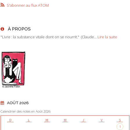
S'abonner au flux ATOM
À PROPOS
"Livre : la substance vitale dont on se nourrit." (Claude...
Lire la suite
AOÛT 2026
Calendrier des notes en Août 2026
D
L
M
M
J
V
S
1