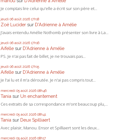
manou
sur
D'Adrienne à Amélie
Je comptais lire celui qu'elle a écrit sur son père et...
jeudi 06
août 2026
17h18
Zoë Lucider
sur
D'Adrienne à Amélie
J'avais entendu Amélie Nothomb présenter son livre à La...
jeudi 06
août 2026
17h16
Aifelle
sur
D'Adrienne à Amélie
PS. Je n'ai pas fait de billet, je ne trouvais pas...
jeudi 06
août 2026
17h15
Aifelle
sur
D'Adrienne à Amélie
Je l'ai lu et il m'a déroutée. Je n'ai pas compris tout...
mercredi 05
août 2026
08h46
Tania
sur
Un enchantement
Ces extraits de sa correspondance m'ont beaucoup plu,...
mercredi 05
août 2026
08h41
Tania
sur
Deux Spilliaert
Avec plaisir, Manou. Ensor et Spilliaert sont les deux...
mercredi 05
août 2026
08h17