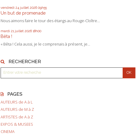
vendredi 24
juillet 2026
09h55
Un but de promenade
Nous aimons faire le tour des étangs au Rouge-Cloître...
mardi 21
juillet 2026
18h00
Bêta !
« Bêta ! Cela aussi, je le comprenais à présent, je...
RECHERCHER
PAGES
AUTEURS de A à L
AUTEURS de M à Z
ARTISTES de A à Z
EXPOS & MUSEES
CINEMA