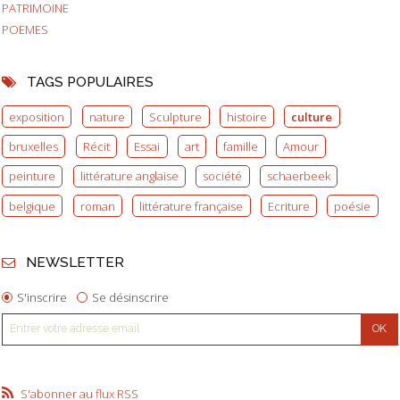
PATRIMOINE
POEMES
TAGS POPULAIRES
exposition
nature
Sculpture
histoire
culture
bruxelles
Récit
Essai
art
famille
Amour
peinture
littérature anglaise
société
schaerbeek
belgique
roman
littérature française
Ecriture
poésie
NEWSLETTER
S'inscrire
Se désinscrire
S'abonner au flux RSS