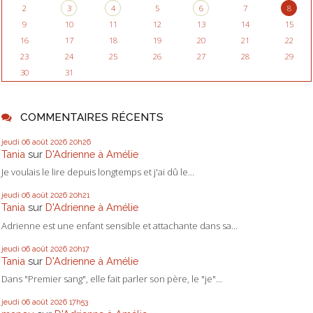
2
3
4
5
6
7
8
9
10
11
12
13
14
15
16
17
18
19
20
21
22
23
24
25
26
27
28
29
30
31
COMMENTAIRES RÉCENTS
jeudi 06
août 2026
20h26
Tania
sur
D'Adrienne à Amélie
Je voulais le lire depuis longtemps et j'ai dû le...
jeudi 06
août 2026
20h21
Tania
sur
D'Adrienne à Amélie
Adrienne est une enfant sensible et attachante dans sa...
jeudi 06
août 2026
20h17
Tania
sur
D'Adrienne à Amélie
Dans "Premier sang", elle fait parler son père, le "je"...
jeudi 06
août 2026
17h53