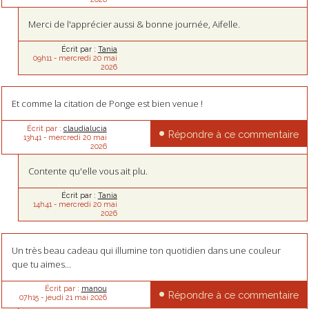
Merci de l'apprécier aussi & bonne journée, Aifelle.
Écrit par :
Tania
09h11
-
mercredi 20
mai
2026
Et comme la citation de Ponge est bien venue !
Écrit par :
claudialucia
Répondre à ce commentaire
13h41
-
mercredi 20
mai
2026
Contente qu'elle vous ait plu.
Écrit par :
Tania
14h41
-
mercredi 20
mai
2026
Un très beau cadeau qui illumine ton quotidien dans une couleur
que tu aimes...
Écrit par :
manou
Répondre à ce commentaire
07h15
-
jeudi 21
mai 2026