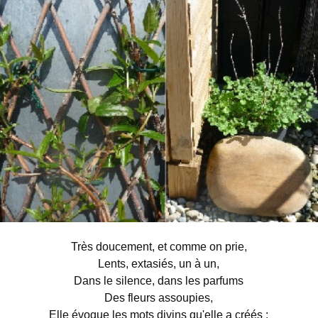
Très doucement, et comme on prie,
Lents, extasiés, un à un,
Dans le silence, dans les parfums
Des fleurs assoupies,
Elle évoque les mots divins qu'elle a créés ;