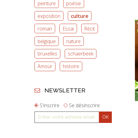
peinture
poésie
exposition
culture
roman
Essai
Récit
belgique
nature
bruxelles
schaerbeek
Amour
histoire
NEWSLETTER
S'inscrire
Se désinscrire