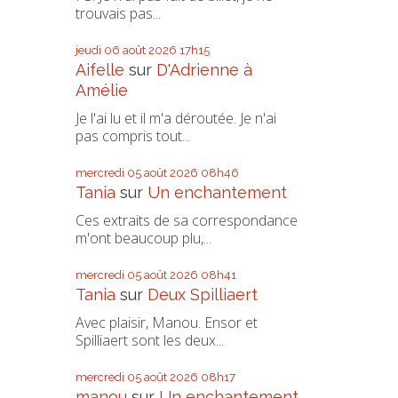
trouvais pas...
jeudi 06
août 2026
17h15
Aifelle
sur
D'Adrienne à
Amélie
Je l'ai lu et il m'a déroutée. Je n'ai
pas compris tout...
mercredi 05
août 2026
08h46
Tania
sur
Un enchantement
Ces extraits de sa correspondance
m'ont beaucoup plu,...
mercredi 05
août 2026
08h41
Tania
sur
Deux Spilliaert
Avec plaisir, Manou. Ensor et
Spilliaert sont les deux...
mercredi 05
août 2026
08h17
manou
sur
Un enchantement