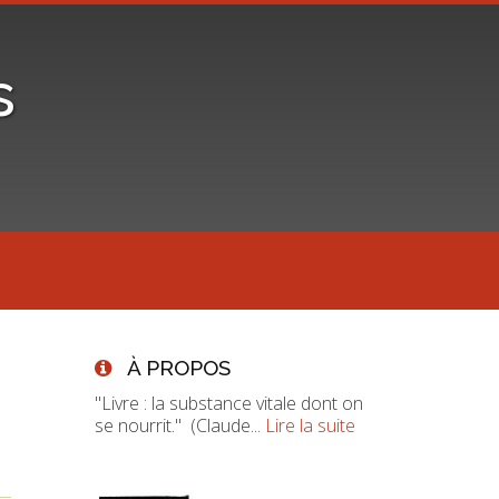
s
À PROPOS
"Livre : la substance vitale dont on
se nourrit." (Claude...
Lire la suite