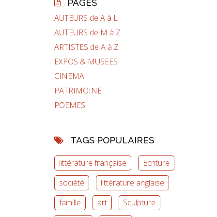
PAGES
AUTEURS de A à L
AUTEURS de M à Z
ARTISTES de A à Z
EXPOS & MUSEES
CINEMA
PATRIMOINE
POEMES
TAGS POPULAIRES
littérature française
Ecriture
société
littérature anglaise
famille
art
Sculpture