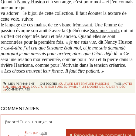
Quant à
Nancy Huston
et à son ange, c’est pour moi – et j’en connais
une autre qui
va adorer – le bijou de cette collection. Il faut écouter la texture de
cette voix, suivre
le langage de ces mains, de ce visage frémissant. Une femme de
passion évoque son amitié avec la Québécoise
Suzanne Jacob
, qui lui
a offert cet objet très beau et très ancien. Quand elles se sont
rencontrées pour la première fois,
« je me suis vue
, dit Nancy Huston,
c’est-à-dire j’ai cru que Suzanne était moi, et je me suis demandé
pourquoi je me pressais pour arriver, alors que j’étais déjà là. »
Ce
sera une relation mouvementée, comme pour l’eau et la pierre dans la
rivière Harricana, comme pour l’écrivain dans la tension créatrice.
« Les choses trouvent leur forme. Il faut être patient. »
LIEN PERMANENT
CATÉGORIES :
CULTURE
,
LITTÉRATURE
,
PASSIONS
TAGS :
ACTES
SUD
,
BIBLIOTHÈQUE
,
CULTURE
,
ÉCRITURE
,
ÉCRIVAIN
,
FILM
,
L'OBJET DE...
,
OBJET
,
VIDÉO
13
COMMENTAIRES
COMMENTAIRES
J'adore! Tu es...un ange, oui.
Écrit par :
colo
Répondre à ce commentaire