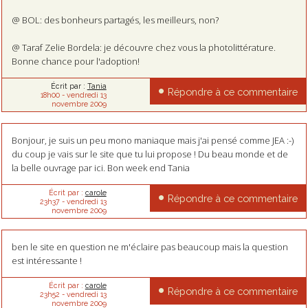
@ BOL: des bonheurs partagés, les meilleurs, non?
@ Taraf Zelie Bordela: je découvre chez vous la photolittérature.
Bonne chance pour l'adoption!
Écrit par :
Tania
Répondre à ce commentaire
18h00
-
vendredi 13
novembre 2009
Bonjour, je suis un peu mono maniaque mais j'ai pensé comme JEA :-)
du coup je vais sur le site que tu lui propose ! Du beau monde et de
la belle ouvrage par ici. Bon week end Tania
Écrit par :
carole
Répondre à ce commentaire
23h37
-
vendredi 13
novembre 2009
ben le site en question ne m'éclaire pas beaucoup mais la question
est intéressante !
Écrit par :
carole
Répondre à ce commentaire
23h52
-
vendredi 13
novembre 2009