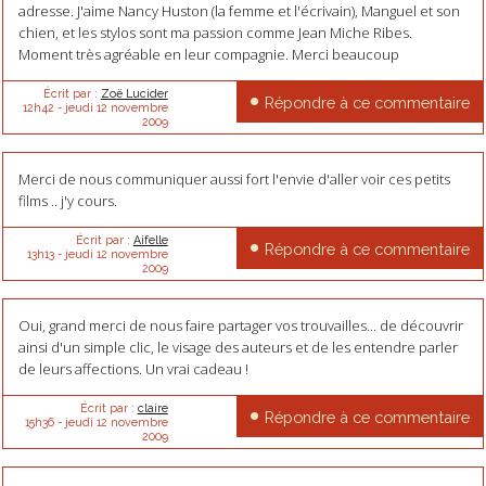
adresse. J'aime Nancy Huston (la femme et l'écrivain), Manguel et son
chien, et les stylos sont ma passion comme Jean Miche Ribes.
Moment très agréable en leur compagnie. Merci beaucoup
Écrit par :
Zoë Lucider
Répondre à ce commentaire
12h42
-
jeudi 12
novembre
2009
Merci de nous communiquer aussi fort l'envie d'aller voir ces petits
films .. j'y cours.
Écrit par :
Aifelle
Répondre à ce commentaire
13h13
-
jeudi 12
novembre
2009
Oui, grand merci de nous faire partager vos trouvailles... de découvrir
ainsi d'un simple clic, le visage des auteurs et de les entendre parler
de leurs affections. Un vrai cadeau !
Écrit par :
claire
Répondre à ce commentaire
15h36
-
jeudi 12
novembre
2009