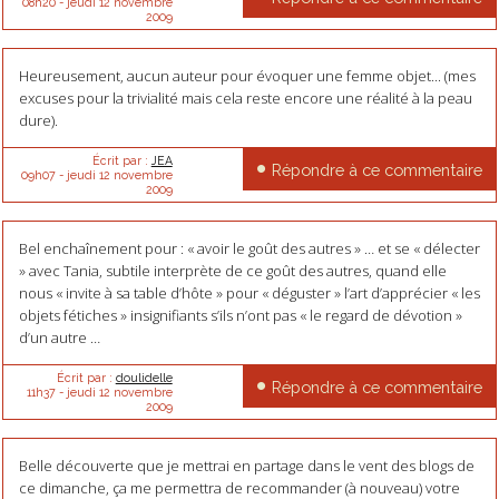
08h20
-
jeudi 12
novembre
2009
Heureusement, aucun auteur pour évoquer une femme objet... (mes
excuses pour la trivialité mais cela reste encore une réalité à la peau
dure).
Écrit par :
JEA
Répondre à ce commentaire
09h07
-
jeudi 12
novembre
2009
Bel enchaînement pour : « avoir le goût des autres » … et se « délecter
» avec Tania, subtile interprète de ce goût des autres, quand elle
nous « invite à sa table d’hôte » pour « déguster » l’art d’apprécier « les
objets fétiches » insignifiants s’ils n’ont pas « le regard de dévotion »
d’un autre …
Écrit par :
doulidelle
Répondre à ce commentaire
11h37
-
jeudi 12
novembre
2009
Belle découverte que je mettrai en partage dans le vent des blogs de
ce dimanche, ça me permettra de recommander (à nouveau) votre