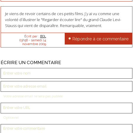
Je viens de revoir certains de ces petits films. J´y ai vu comme une
volonté d´illustrer le "Regarder écouter lire" du grand Claude Levi-
Stauss qui vient de disparaître. Remarquable, vraiment.
Écrit par :
BOL
Répondre à ce commentaire
03h56
-
samedi 14
novembre 2009
ÉCRIRE UN COMMENTAIRE
Votre adresse email ne sera pas publiée
Optionnel