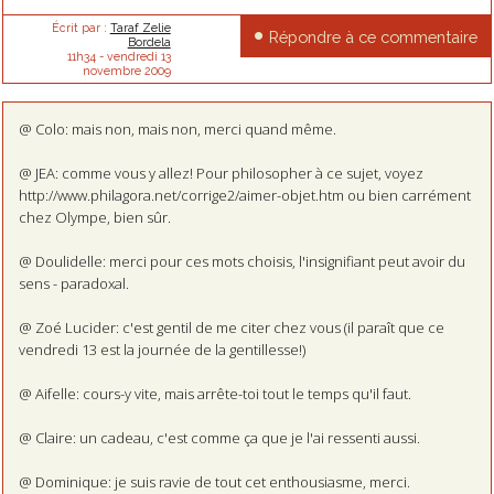
Écrit par :
Taraf Zelie
Répondre à ce commentaire
Bordela
11h34
-
vendredi 13
novembre 2009
@ Colo: mais non, mais non, merci quand même.
@ JEA: comme vous y allez! Pour philosopher à ce sujet, voyez
http://www.philagora.net/corrige2/aimer-objet.htm ou bien carrément
chez Olympe, bien sûr.
@ Doulidelle: merci pour ces mots choisis, l'insignifiant peut avoir du
sens - paradoxal.
@ Zoé Lucider: c'est gentil de me citer chez vous (il paraît que ce
vendredi 13 est la journée de la gentillesse!)
@ Aifelle: cours-y vite, mais arrête-toi tout le temps qu'il faut.
@ Claire: un cadeau, c'est comme ça que je l'ai ressenti aussi.
@ Dominique: je suis ravie de tout cet enthousiasme, merci.