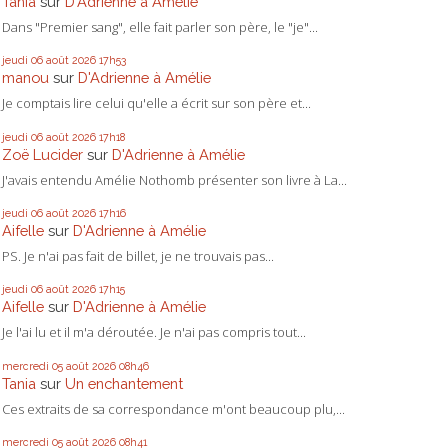
Tania
sur
D'Adrienne à Amélie
Dans "Premier sang", elle fait parler son père, le "je"...
jeudi 06
août 2026
17h53
manou
sur
D'Adrienne à Amélie
Je comptais lire celui qu'elle a écrit sur son père et...
jeudi 06
août 2026
17h18
Zoë Lucider
sur
D'Adrienne à Amélie
J'avais entendu Amélie Nothomb présenter son livre à La...
jeudi 06
août 2026
17h16
Aifelle
sur
D'Adrienne à Amélie
PS. Je n'ai pas fait de billet, je ne trouvais pas...
jeudi 06
août 2026
17h15
Aifelle
sur
D'Adrienne à Amélie
Je l'ai lu et il m'a déroutée. Je n'ai pas compris tout...
mercredi 05
août 2026
08h46
Tania
sur
Un enchantement
Ces extraits de sa correspondance m'ont beaucoup plu,...
mercredi 05
août 2026
08h41