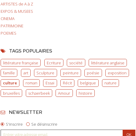
ARTISTES de A à Z
EXPOS & MUSEES
CINEMA
PATRIMOINE
POEMES
TAGS POPULAIRES
littérature française
Ecriture
société
littérature anglaise
famille
art
Sculpture
peinture
poésie
exposition
culture
roman
Essai
Récit
belgique
nature
bruxelles
schaerbeek
Amour
histoire
NEWSLETTER
S'inscrire
Se désinscrire