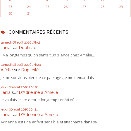
23
24
25
26
27
28
29
30
31
COMMENTAIRES RÉCENTS
samedi 08
août 2026
17h52
Tania
sur
Duplicité
Il y a longtemps qu'on sentait un silence chez Amélie...
samedi 08
août 2026
17h29
Aifelle
sur
Duplicité
Je me souviens bien de ce passage ; je me demandais...
jeudi 06
août 2026
20h26
Tania
sur
D'Adrienne à Amélie
Je voulais le lire depuis longtemps et j'ai dû le...
jeudi 06
août 2026
20h21
Tania
sur
D'Adrienne à Amélie
Adrienne est une enfant sensible et attachante dans sa...