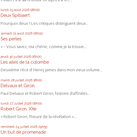
lundi 03
août 2026
06h00
Deux Spilliaert
Pourquoi deux ? Les critiques distinguent deux...
samedi 01
août 2026
06h00
Ses perles
« – Vous savez, ma chérie, comme je la trouve...
jeudi 30
juillet 2026
06h00
Les ailes de la colombe
Deuxième récit d’ Henry James dans mon vieux volume...
mardi 28
juillet 2026
18h00
Delvaux et Giron
Paul Delvaux et Robert Giron, histoire d’affinités...
lundi 27
juillet 2026
06h00
Robert Giron, XXe
« Robert Giron, l’heure de la révélation »...
vendredi 24
juillet 2026
09h55
Un but de promenade