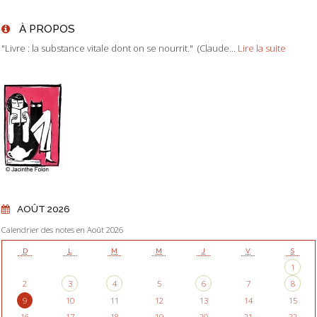
À PROPOS
"Livre : la substance vitale dont on se nourrit." (Claude...
Lire la suite
AOÛT 2026
Calendrier des notes en Août 2026
D
L
M
M
J
V
S
1
2
3
4
5
6
7
8
9
10
11
12
13
14
15
16
17
18
19
20
21
22