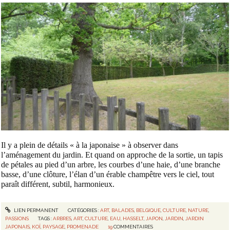
Il y a plein de détails « à la japonaise » à observer dans
l’aménagement du jardin. Et quand on approche de la sortie, un tapis
de pétales au pied d’un arbre, les courbes d’une haie, d’une branche
basse, d’une clôture, l’élan d’un érable champêtre vers le ciel, tout
paraît différent, subtil, harmonieux.
LIEN PERMANENT
CATÉGORIES :
ART
,
BALADES
,
BELGIQUE
,
CULTURE
,
NATURE
,
PASSIONS
TAGS :
ARBRES
,
ART
,
CULTURE
,
EAU
,
HASSELT
,
JAPON
,
JARDIN
,
JARDIN
JAPONAIS
,
KOÏ
,
PAYSAGE
,
PROMENADE
19
COMMENTAIRES