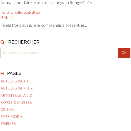
Nous aimons faire le tour des étangs au Rouge-Cloître...
mardi 21
juillet 2026
18h00
Bêta !
« Bêta ! Cela aussi, je le comprenais à présent, je...
RECHERCHER
PAGES
AUTEURS de A à L
AUTEURS de M à Z
ARTISTES de A à Z
EXPOS & MUSEES
CINEMA
PATRIMOINE
POEMES