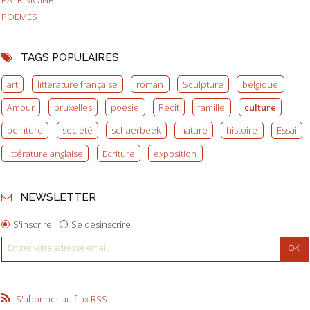
POEMES
TAGS POPULAIRES
art
littérature française
roman
Sculpture
belgique
Amour
bruxelles
poésie
Récit
famille
culture
peinture
société
schaerbeek
nature
histoire
Essai
littérature anglaise
Ecriture
exposition
NEWSLETTER
S'inscrire
Se désinscrire
S'abonner au flux RSS