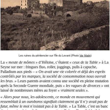
Les ruines du pénitencier sur l'île du Levant (Photo
Var Matin
)
La
« meute de mômes »
d’Héloïse, c’étaient
« ceux de la Table »
à La
Seyne sur mer : fringues fluo, roller, joggings, pulls à capuche,
Palladium aux pieds –
« On avait une vie colorée et déjà des esprits
contrôlés par les marques, la société de consommation nous ouvrait
les bras. »
Leurs parents avaient connu une société en pleine mutation
après la Seconde Guerre mondiale, puis
« les vagues de divorces »
ont
laissé de nombreuses mères au foyer
« vraiment seules ».
« Alors pour nous, les adolescents, ce monde en mouvement qui
ressemblait à un ouroboros signifiait clairement qu’il n’y avait pas de
futur, même le mot n’existait pas à la Table. »
La Table, c’est un banc