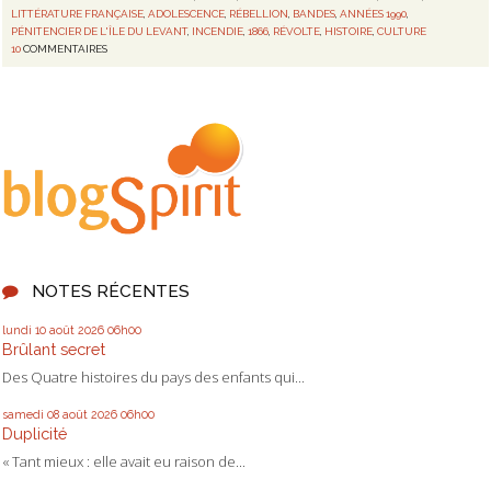
LITTÉRATURE FRANÇAISE
,
ADOLESCENCE
,
RÉBELLION
,
BANDES
,
ANNÉES 1990
,
PÉNITENCIER DE L'ÎLE DU LEVANT
,
INCENDIE
,
1866
,
RÉVOLTE
,
HISTOIRE
,
CULTURE
10
COMMENTAIRES
NOTES RÉCENTES
lundi 10
août 2026
06h00
Brûlant secret
Des Quatre histoires du pays des enfants qui...
samedi 08
août 2026
06h00
Duplicité
« Tant mieux : elle avait eu raison de...