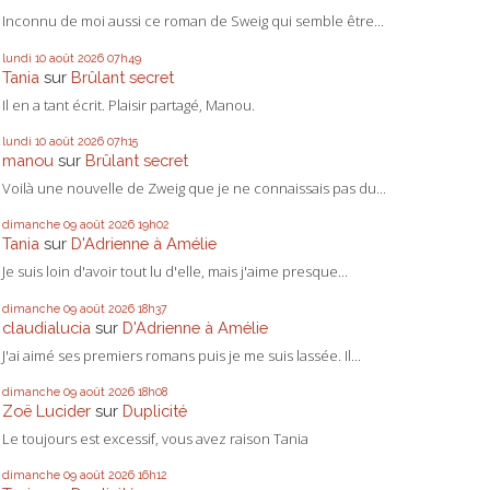
Inconnu de moi aussi ce roman de Sweig qui semble être...
lundi 10
août 2026
07h49
Tania
sur
Brûlant secret
Il en a tant écrit. Plaisir partagé, Manou.
lundi 10
août 2026
07h15
manou
sur
Brûlant secret
Voilà une nouvelle de Zweig que je ne connaissais pas du...
dimanche 09
août 2026
19h02
Tania
sur
D'Adrienne à Amélie
Je suis loin d'avoir tout lu d'elle, mais j'aime presque...
dimanche 09
août 2026
18h37
claudialucia
sur
D'Adrienne à Amélie
J'ai aimé ses premiers romans puis je me suis lassée. Il...
dimanche 09
août 2026
18h08
Zoë Lucider
sur
Duplicité
Le toujours est excessif, vous avez raison Tania
dimanche 09
août 2026
16h12