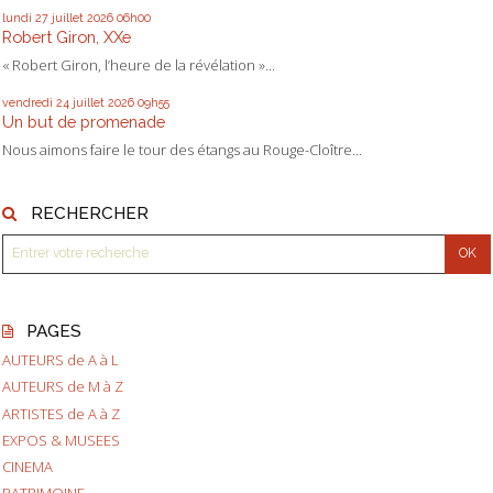
lundi 27
juillet 2026
06h00
Robert Giron, XXe
« Robert Giron, l’heure de la révélation »...
vendredi 24
juillet 2026
09h55
Un but de promenade
Nous aimons faire le tour des étangs au Rouge-Cloître...
RECHERCHER
PAGES
AUTEURS de A à L
AUTEURS de M à Z
ARTISTES de A à Z
EXPOS & MUSEES
CINEMA
PATRIMOINE