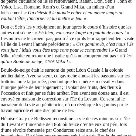
de pierre circulaire où ils se retrouvaient, Rahan, Don, Seb’s, John et
Yoko, Lisa, Romane, Rom’s et Grand Mika, au milieu d’un
lotissement.
« On détestait le monde entier et en même temps on
voulait l’être, l’incarner et lui mettre le feu. »
Don et Seb’s les y rejoignent un jour après le cours d’histoire que les
autres ont séché :
« Eh bien, vous avez loupé un putain de cours ! »
Les autres ne le croient pas, jusqu’à ce qu’ils leur rappellent leur visite
à l’île du Levant l’année précédente :
« Ces gamins-là, c’est nous ! Je
vous jure ! Mais vous êtes trop cons pour le comprendre ! »
Grand
Mika récolte en retour une insulte qu’ils ne comprennent pas :
« T’es
qu’un Boule-de-neige,
Mika ! »
GROS
Boule-de-neige était le surnom du petit Léon Cazale à la
colonie
pénitentiaire
. Avec sa sœur, ce gavroche amusait les passants sur les
trottoirs toute la journée, pendant que leur mère « recevait » dans
l’unique pièce de leur logement ; il volait des fruits, des fleurs à
l’occasion et finit par se faire arrêter. Peu avant ses douze ans, il est
envoyé en maison de correction sur l’île du Levant. Ce sera lui le
narrateur de la vie au pénitencier, où on rééduque les gamins par le
travail agricole et une discipline de fer.
Héloïse Guay de Bellissen reconstitue la vie de ces mineurs sur l’île
du Levant et l’incendie de 1866 où treize d’entre eux ont péri, lors
d’une révolte fomentée par Condurcer, seize ans, le chef des
incendiaires. On découvre comment celui-ci a pris Boule-de-neige en