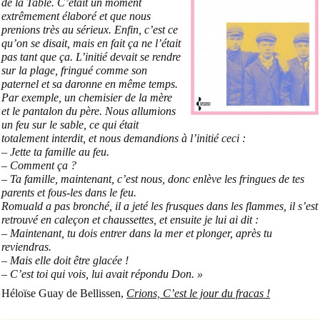
de la Table. C’était un moment
extrêmement élaboré et que nous
prenions très au sérieux. Enfin, c’est ce
qu’on se disait, mais en fait ça ne l’était
pas tant que ça. L’initié devait se rendre
sur la plage, fringué comme son
paternel et sa daronne en même temps.
Par exemple, un chemisier de la mère
et le pantalon du père. Nous allumions
un feu sur le sable, ce qui était
totalement interdit, et nous demandions à l’initié ceci :
– Jette ta famille au feu.
– Comment ça ?
– Ta famille, maintenant, c’est nous, donc enlève les fringues de tes
parents et fous-les dans le feu.
Romuald a pas bronché, il a jeté les frusques dans les flammes, il s’est
retrouvé en caleçon et chaussettes, et ensuite je lui ai dit :
– Maintenant, tu dois entrer dans la mer et plonger, après tu
reviendras.
– Mais elle doit être glacée !
– C’est toi qui vois, lui avait répondu Don. »
Héloïse Guay de Bellissen,
Crions, C’est le jour du fracas !