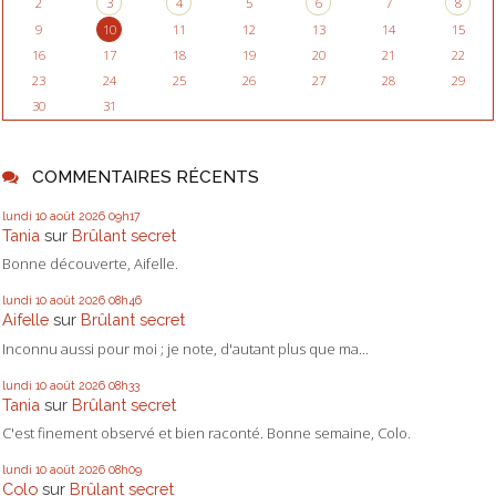
2
3
4
5
6
7
8
9
10
11
12
13
14
15
16
17
18
19
20
21
22
23
24
25
26
27
28
29
30
31
COMMENTAIRES RÉCENTS
lundi 10
août 2026
09h17
Tania
sur
Brûlant secret
Bonne découverte, Aifelle.
lundi 10
août 2026
08h46
Aifelle
sur
Brûlant secret
Inconnu aussi pour moi ; je note, d'autant plus que ma...
lundi 10
août 2026
08h33
Tania
sur
Brûlant secret
C'est finement observé et bien raconté. Bonne semaine, Colo.
lundi 10
août 2026
08h09
Colo
sur
Brûlant secret