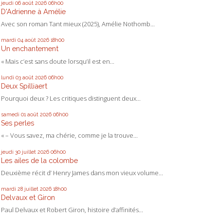
jeudi 06
août 2026
06h00
D'Adrienne à Amélie
Avec son roman Tant mieux (2025), Amélie Nothomb...
mardi 04
août 2026
18h00
Un enchantement
« Mais c’est sans doute lorsqu’il est en...
lundi 03
août 2026
06h00
Deux Spilliaert
Pourquoi deux ? Les critiques distinguent deux...
samedi 01
août 2026
06h00
Ses perles
« – Vous savez, ma chérie, comme je la trouve...
jeudi 30
juillet 2026
06h00
Les ailes de la colombe
Deuxième récit d’ Henry James dans mon vieux volume...
mardi 28
juillet 2026
18h00
Delvaux et Giron
Paul Delvaux et Robert Giron, histoire d’affinités...