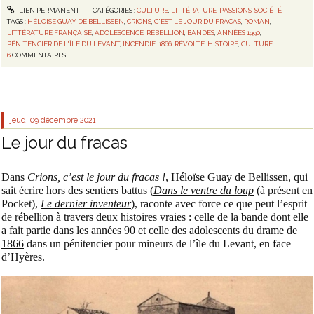
LIEN PERMANENT
CATÉGORIES :
CULTURE
,
LITTÉRATURE
,
PASSIONS
,
SOCIÉTÉ
TAGS :
HÉLOÏSE GUAY DE BELLISSEN
,
CRIONS
,
C'EST LE JOUR DU FRACAS
,
ROMAN
,
LITTÉRATURE FRANÇAISE
,
ADOLESCENCE
,
RÉBELLION
,
BANDES
,
ANNÉES 1990
,
PÉNITENCIER DE L'ÎLE DU LEVANT
,
INCENDIE
,
1866
,
RÉVOLTE
,
HISTOIRE
,
CULTURE
6
COMMENTAIRES
jeudi 09
décembre 2021
Le jour du fracas
Dans
Crions, c’est le jour du fracas !
, Héloïse Guay de Bellissen, qui
sait écrire hors des sentiers battus (
Dans le ventre du loup
(à présent en
Pocket),
Le dernier inventeur
), raconte avec force ce que peut l’esprit
de rébellion à travers deux histoires vraies : celle de la bande dont elle
a fait partie dans les années 90 et celle des adolescents du
drame de
1866
dans un pénitencier pour mineurs de l’île du Levant, en face
d’Hyères.