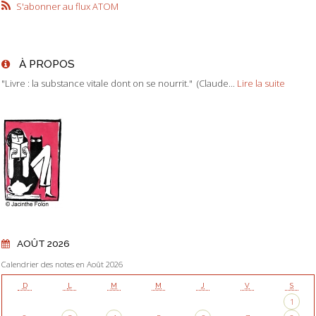
S'abonner au flux ATOM
À PROPOS
"Livre : la substance vitale dont on se nourrit." (Claude...
Lire la suite
AOÛT 2026
Calendrier des notes en Août 2026
D
L
M
M
J
V
S
1