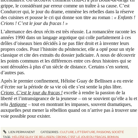
grippe, le considérant par erreur comme un traître à sa cause. C’est
Condurcer qui, le jour du drame, emmène les rebelles dans la réserve
des cuisines et pousse le cri qui donne son titre au roman :
« Enfants !
Crions ! C’est le jour du fracas ! »
L’alternance des deux récits est très réussie. La romancière raconte les
années 1990 dans un langage argotique qui colle parfaitement à ces
drôles d’oiseaux bien décidés à ne pas filer droit et à inventer leurs
propres codes. Pour l’histoire du pénitencier, elle a opté pour un style
classique et cite des extraits du dossier judiciaire. A nous de découvrir
les points communs et les différences entre ces deux histoires qui se
sont déroulées à plus d’un siècle de distance. Certains s’en sortent,
d’autres pas.
Après le premier confinement, Héloïse Guay de Bellissen a eu envie
d’écrire sur la période de sa vie où elle s’est sentie la plus libre.
Crions, C’est le jour du fracas !
excelle à rendre la passion de la
liberté et l’intransigeance de la jeunesse – on se souvient qu’elle a lu et
relu
Antigone
– tout en montrant les impasses, souvent dramatiques,
auxquelles peut mener la rébellion quand on n’arrive pas à trouver une
voie possible pour exister.
LIEN PERMANENT
CATÉGORIES :
CULTURE
,
LITTÉRATURE
,
PASSIONS
,
SOCIÉTÉ
TAGS :
HÉLOÏSE GUAY DE BELLISSEN
,
CRIONS
,
C'EST LE JOUR DU FRACAS
,
ROMAN
,