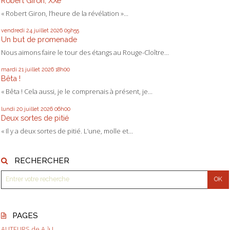
Robert Giron, XXe
« Robert Giron, l’heure de la révélation »...
vendredi 24
juillet 2026
09h55
Un but de promenade
Nous aimons faire le tour des étangs au Rouge-Cloître...
mardi 21
juillet 2026
18h00
Bêta !
« Bêta ! Cela aussi, je le comprenais à présent, je...
lundi 20
juillet 2026
06h00
Deux sortes de pitié
« Il y a deux sortes de pitié. L’une, molle et...
RECHERCHER
PAGES
AUTEURS de A à L