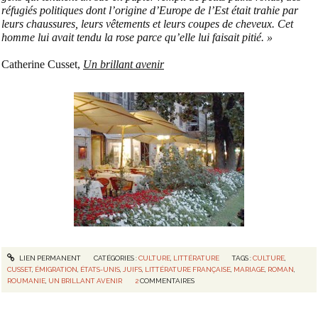
réfugiés politiques dont l’origine d’Europe de l’Est était trahie par
leurs chaussures, leurs vêtements et leurs coupes de cheveux. Cet
homme lui avait tendu la rose parce qu’elle lui faisait pitié. »
Catherine Cusset,
Un brillant avenir
LIEN PERMANENT
CATÉGORIES :
CULTURE
,
LITTÉRATURE
TAGS :
CULTURE
,
CUSSET
,
ÉMIGRATION
,
ÉTATS-UNIS
,
JUIFS
,
LITTÉRATURE FRANÇAISE
,
MARIAGE
,
ROMAN
,
ROUMANIE
,
UN BRILLANT AVENIR
2
COMMENTAIRES