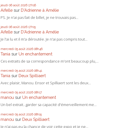
jeudi 06
août 2026
17h16
Aifelle
sur
D'Adrienne à Amélie
PS. Je n'ai pas fait de billet, je ne trouvais pas...
jeudi 06
août 2026
17h15
Aifelle
sur
D'Adrienne à Amélie
Je l'ai lu et il m'a déroutée. Je n'ai pas compris tout...
mercredi 05
août 2026
08h46
Tania
sur
Un enchantement
Ces extraits de sa correspondance m'ont beaucoup plu,...
mercredi 05
août 2026
08h41
Tania
sur
Deux Spilliaert
Avec plaisir, Manou. Ensor et Spilliaert sont les deux...
mercredi 05
août 2026
08h17
manou
sur
Un enchantement
Un bel extrait...garder sa capacité d'émerveillement me...
mercredi 05
août 2026
08h15
manou
sur
Deux Spilliaert
Je n'ai pas eu la chance de voir cette expo et je ne...