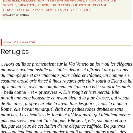
EUGENIDES
,
MIDDLESEX
,
ROMAN
,
LITTÉRATURE ANGLAISE
,
ETATS-UNIS
,
FAMILLE
GRECQUE
,
ÉMIGRATION
,
DETROIT
,
BERLIN
,
GÉNÉTIQUE
,
IDENTITÉ DE GENRE
,
HERMAPHRODISME
,
ROMAN D'APPRENTISSAGE
,
SOCIÉTÉ
,
CULTURE
10
COMMENTAIRES
mardi 08
février 2011
Réfugiés
« Alors qu’ils se promenaient sur la Via Veneto un jour où les élégants
magasins avaient installé des tables dehors et offraient aux passants
du champagne et des chocolats pour célébrer Pâques, un homme en
costume croisé gris foncé à fines rayures gris clair sourit à Elena et lui
offrit une rose, avec un compliment en italien où elle comprit les mots
« bella donna »
et
« primavera ».
Elle rougit et le remercia. Elle
portait une robe blousante en nylon bleu, à la jupe évasée, qui venait
de Bucarest, propre car elle la lavait tous les jours ; mais la mode à
Rome, elle l’avait remarqué, était aux petites robes droites et sans
manches. Les chemises de Jacob et d’Alexandru, qui n’étaient même
pas repassées, avaient l’air fatigué. Elle se vit, elle, son mari et son
fils, par les yeux de cet Italien d’une élégance raffinée. De pauvres
gens qui tenaient un sac en papier rempli de petits pains ronds, des