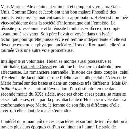
Mais Marie et Alex s’aiment vraiment et comptent vivre aux Etats-
Unis. Comme Elena et Jacob ont tenu bon malgré l’hostilité des
parents, eux aussi se marient sans leur approbation. Helen est nommée
vice-présidente dans la société d’informatique qui l’emploie. La
réussite professionnelle et la réussite familiale, voilà ce qui compte
avant tout à ses yeux. Son père l’avait envoyée dans un lycée
technique pour qu’elle puisse vivre en femme indépendante et elle est
devenue experte en physique nucléaire. Hors de Roumanie, elle s’est
tournée vers une autre voie prometteuse.
Intelligente et volontaire, Helen se montre aussi possessive et
autoritaire,
Catherine Cusset
en fait une belle-mère maladroite, peu
affectueuse. La romancière entremêle l’histoire des deux couples, celui
d’Helen et de Jacob bâti sur une fidélité sans faille, celui d’Alex et de
Marie formé sur des bases et dans un contexte très différents. Mais
Un
brillant avenir
est surtout l’évocation d’un destin de femme dans la
seconde moitié du XXe siècle, avec ses choix et ses peurs, sa réussite
et ses faiblesses, et la part la plus attachante d’Helen se révèle dans sa
confrontation avec Marie, la femme de son fils, si différente d’elle,
avec qui elle a tant de mal à s’entendre.
L’intérêt du roman naît de ces caractères, et surtout de leur évolution à
travers plusieurs époques et d’un continent à l’autre. Le style de