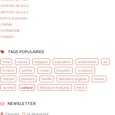
AUTEURS de M à Z
ARTISTES de A à Z
EXPOS & MUSEES
CINEMA
PATRIMOINE
POEMES
TAGS POPULAIRES
Essai
nature
belgique
exposition
schaerbeek
art
Ecriture
poésie
roman
bruxelles
Sculpture
histoire
peinture
famille
littérature anglaise
Amour
société
culture
littérature française
Récit
NEWSLETTER
S'inscrire
Se désinscrire