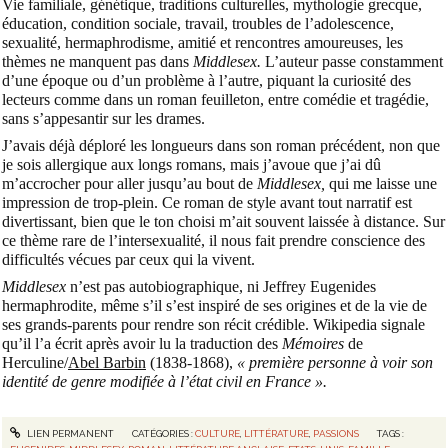
Vie familiale, génétique, traditions culturelles, mythologie grecque,
éducation, condition sociale, travail, troubles de l’adolescence,
sexualité, hermaphrodisme, amitié et rencontres amoureuses, les
thèmes ne manquent pas dans
Middlesex.
L’auteur passe constamment
d’une époque ou d’un problème à l’autre, piquant la curiosité des
lecteurs comme dans un roman feuilleton, entre comédie et tragédie,
sans s’appesantir sur les drames.
J’avais déjà déploré les longueurs dans son roman précédent, non que
je sois allergique aux longs romans, mais j’avoue que j’ai dû
m’accrocher pour aller jusqu’au bout de
Middlesex,
qui me laisse une
impression de trop-plein. Ce roman de style avant tout narratif est
divertissant, bien que le ton choisi m’ait souvent laissée à distance.
Sur
ce thème rare de l’intersexualité, il nous fait prendre conscience des
difficultés vécues par ceux qui la vivent.
Middlesex
n’est pas autobiographique, ni Jeffrey Eugenides
hermaphrodite, même s’il s’est inspiré de ses origines et de la vie de
ses grands-parents pour rendre son récit crédible. Wikipedia signale
qu’il l’a écrit après avoir lu la traduction des
Mémoires
de
Herculine/
Abel Barbin
(1838-1868),
« première personne à voir son
identité de genre modifiée à l’état civil en France ».
LIEN PERMANENT
CATÉGORIES :
CULTURE
,
LITTÉRATURE
,
PASSIONS
TAGS :