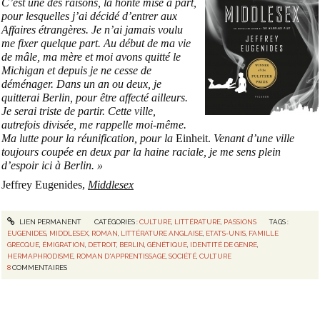
C’est une des raisons, la honte mise à part,
pour lesquelles j’ai décidé d’entrer aux
Affaires étrangères. Je n’ai jamais voulu
me fixer quelque part. Au début de ma vie
de mâle, ma mère et moi avons quitté le
Michigan et depuis je ne cesse de
déménager. Dans un an ou deux, je
quitterai Berlin, pour être affecté ailleurs.
Je serai triste de partir. Cette ville,
autrefois divisée, me rappelle moi-même.
Ma lutte pour la réunification, pour la
Einheit.
Venant d’une ville
toujours coupée en deux par la haine raciale, je me sens plein
d’espoir ici à Berlin. »
Jeffrey Eugenides,
Middlesex
LIEN PERMANENT
CATÉGORIES :
CULTURE
,
LITTÉRATURE
,
PASSIONS
TAGS :
EUGENIDES
,
MIDDLESEX
,
ROMAN
,
LITTÉRATURE ANGLAISE
,
ETATS-UNIS
,
FAMILLE
GRECQUE
,
ÉMIGRATION
,
DETROIT
,
BERLIN
,
GÉNÉTIQUE
,
IDENTITÉ DE GENRE
,
HERMAPHRODISME
,
ROMAN D'APPRENTISSAGE
,
SOCIÉTÉ
,
CULTURE
8
COMMENTAIRES