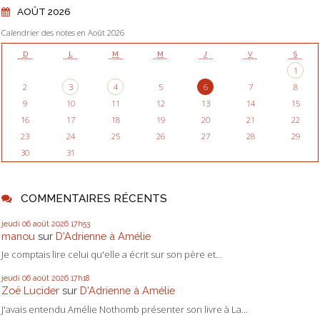
AOÛT 2026
Calendrier des notes en Août 2026
D
L
M
M
J
V
S
1
2
3
4
5
6
7
8
9
10
11
12
13
14
15
16
17
18
19
20
21
22
23
24
25
26
27
28
29
30
31
COMMENTAIRES RÉCENTS
jeudi 06
août 2026
17h53
manou
sur
D'Adrienne à Amélie
Je comptais lire celui qu'elle a écrit sur son père et...
jeudi 06
août 2026
17h18
Zoë Lucider
sur
D'Adrienne à Amélie
J'avais entendu Amélie Nothomb présenter son livre à La...