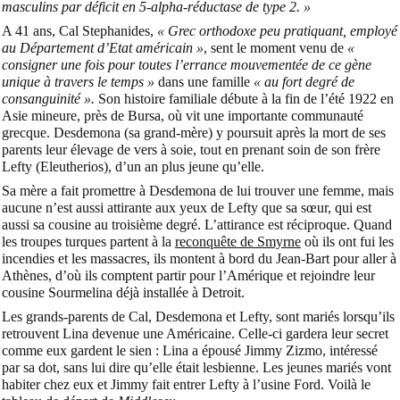
masculins par déficit en 5-alpha-réductase de type 2. »
A 41 ans, Cal Stephanides,
« Grec orthodoxe peu pratiquant, employé
au Département d’Etat américain »
, sent le moment venu de
«
consigner une fois pour toutes l’errance mouvementée de ce gène
unique à travers le temps »
dans une famille
« au fort degré de
consanguinité ».
Son histoire familiale débute à la fin de l’été 1922 en
Asie mineure, près de Bursa, où vit une importante communauté
grecque. Desdemona (sa grand-mère) y poursuit après la mort de ses
parents leur élevage de vers à soie, tout en prenant soin de son frère
Lefty (Eleutherios), d’un an plus jeune qu’elle.
Sa mère a fait promettre à Desdemona de lui trouver une femme, mais
aucune n’est aussi attirante aux yeux de Lefty que sa sœur, qui est
aussi sa cousine au troisième degré. L’attirance est réciproque. Quand
les troupes turques partent à la
reconquête de Smyrne
où ils ont fui les
incendies et les massacres, ils montent à bord du Jean-Bart pour aller à
Athènes, d’où ils comptent partir pour l’Amérique et rejoindre leur
cousine Sourmelina déjà installée à Detroit.
Les grands-parents de Cal, Desdemona et Lefty, sont mariés lorsqu’ils
retrouvent Lina devenue une Américaine. Celle-ci gardera leur secret
comme eux gardent le sien : Lina a épousé Jimmy Zizmo, intéressé
par sa dot, sans lui dire qu’elle était lesbienne. Les jeunes mariés vont
habiter chez eux et Jimmy fait entrer Lefty à l’usine Ford. Voilà le