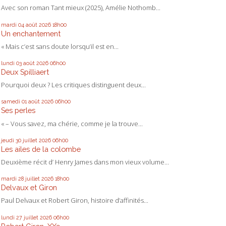
Avec son roman Tant mieux (2025), Amélie Nothomb...
mardi 04
août 2026
18h00
Un enchantement
« Mais c’est sans doute lorsqu’il est en...
lundi 03
août 2026
06h00
Deux Spilliaert
Pourquoi deux ? Les critiques distinguent deux...
samedi 01
août 2026
06h00
Ses perles
« – Vous savez, ma chérie, comme je la trouve...
jeudi 30
juillet 2026
06h00
Les ailes de la colombe
Deuxième récit d’ Henry James dans mon vieux volume...
mardi 28
juillet 2026
18h00
Delvaux et Giron
Paul Delvaux et Robert Giron, histoire d’affinités...
lundi 27
juillet 2026
06h00