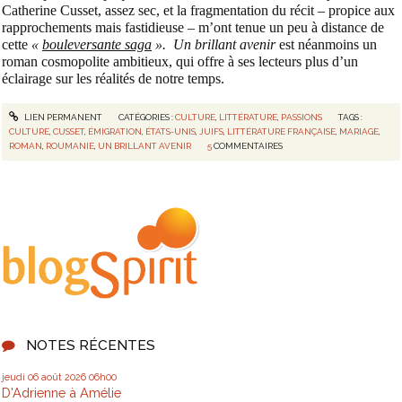
Catherine Cusset, assez sec, et la fragmentation du récit – propice aux
rapprochements mais fastidieuse – m’ont tenue un peu à distance de
cette
«
bouleversante saga
».
Un brillant avenir
est néanmoins un
roman cosmopolite ambitieux, qui offre à ses lecteurs plus d’un
éclairage sur les réalités de notre temps.
LIEN PERMANENT
CATÉGORIES :
CULTURE
,
LITTÉRATURE
,
PASSIONS
TAGS :
CULTURE
,
CUSSET
,
ÉMIGRATION
,
ÉTATS-UNIS
,
JUIFS
,
LITTÉRATURE FRANÇAISE
,
MARIAGE
,
ROMAN
,
ROUMANIE
,
UN BRILLANT AVENIR
5
COMMENTAIRES
NOTES RÉCENTES
jeudi 06
août 2026
06h00
D'Adrienne à Amélie