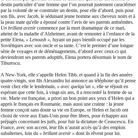
destin particulier d’une femme que l’on pourrait justement caractériser
par la volonté de se construire un destin, pour elle d’abord, puis pour
son fils, avec Jacob, le séduisant jeune homme aux cheveux noirs et à
la peau mate qu'elle a épousé contre l’avis de ses parents antisémites.
Un brillant
avenir
commence par la mort dramatique de ce mari,
atteint de la maladie d’Alzheimer, avant de remonter à l’enfance de la
petite Elena,
« Lenoush »
, fuyant un pays bientôt occupé par les
Soviétiques avec son oncle et sa tante. C’est le premier d’une longue
série de voyages et de déménagements, d’abord avec ceux-ci qui
deviendront ses parents adoptifs, Elena portera désormais le nom de
Tiburescu.
A New-York, elle s’appelle Helen Tibb, et quand à la fin des années
quatre-vingts, son fils Alexandru lui annonce au téléphone qu’il pense
venir chez elle le lendemain,
« avec quelqu’un »
, elle se réjouit en
espérant que cette fois, à vingt-six ans, il a rencontré la femme de sa
vie. Marie est française, a priori un bon point aux yeux d’Helen qui a
appris le français en Roumanie, mais aussi une crainte : la jeune
femme conçoit sans doute sa vie en Europe, or Helen et Jacob ont
choisi de vivre aux Etats-Unis pour être libres, pour échapper aux
préjugés concernant les juifs, pour fuir la dictature de Ceaucescu. En
France, avec son accent, leur fils n’aurait accès qu’à des emplois
subalternes, loin du
« brillant avenir »
dont ils rêvent pour lui.