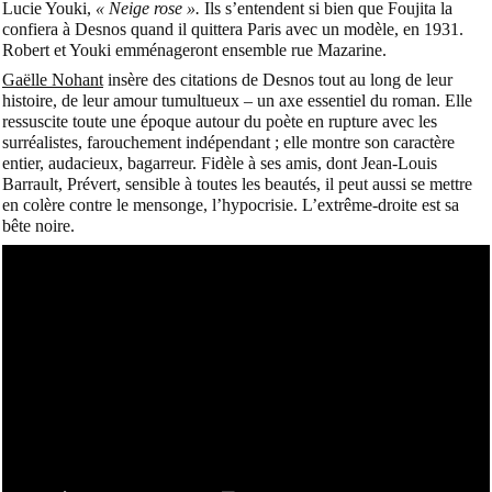
Lucie Youki,
« Neige rose ».
Ils s’entendent si bien que Foujita la
confiera à Desnos quand il quittera Paris avec un modèle, en 1931.
Robert et Youki emménageront ensemble rue Mazarine.
Gaëlle Nohant
insère des citations de Desnos tout au long de leur
histoire, de leur amour tumultueux – un axe essentiel du roman. Elle
ressuscite toute une époque autour du poète en rupture avec les
surréalistes, farouchement indépendant ; elle montre son caractère
entier, audacieux, bagarreur. Fidèle à ses amis, dont Jean-Louis
Barrault, Prévert, sensible à toutes les beautés, il peut aussi se mettre
en colère contre le mensonge, l’hypocrisie. L’extrême-droite est sa
bête noire.