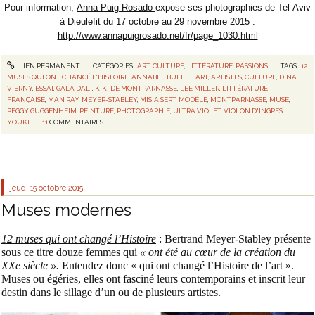
Pour information,
Anna Puig Rosado
expose ses photographies de Tel-Aviv
à Dieulefit du 17 octobre au 29 novembre 2015 :
http://www.annapuigrosado.net/fr/page_1030.html
LIEN PERMANENT
CATÉGORIES :
ART
,
CULTURE
,
LITTÉRATURE
,
PASSIONS
TAGS :
12
MUSES QUI ONT CHANGÉ L'HISTOIRE
,
ANNABEL BUFFET
,
ART
,
ARTISTES
,
CULTURE
,
DINA
VIERNY
,
ESSAI
,
GALA DALI
,
KIKI DE MONTPARNASSE
,
LEE MILLER
,
LITTÉRATURE
FRANÇAISE
,
MAN RAY
,
MEYER-STABLEY
,
MISIA SERT
,
MODÈLE
,
MONTPARNASSE
,
MUSE
,
PEGGY GUGGENHEIM
,
PEINTURE
,
PHOTOGRAPHIE
,
ULTRA VIOLET
,
VIOLON D'INGRES
,
YOUKI
11
COMMENTAIRES
jeudi 15
octobre 2015
Muses modernes
12 muses qui ont changé l’Histoire
: Bertrand Meyer-Stabley présente
sous ce titre douze femmes qui
« ont été au cœur de la création du
XXe siècle ».
Entendez donc « qui ont changé l’Histoire de l’art ».
Muses ou égéries, elles ont fasciné leurs contemporains et inscrit leur
destin dans le sillage d’un ou de plusieurs artistes.