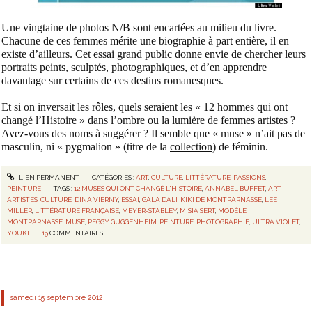
Une vingtaine de photos N/B sont encartées au milieu du livre.
Chacune de ces femmes mérite une biographie à part entière, il en
existe d’ailleurs. Cet essai grand public donne envie de chercher leurs
portraits peints, sculptés, photographiques, et d’en apprendre
davantage sur certains de ces destins romanesques.
Et si on inversait les rôles, quels seraient les « 12 hommes qui ont
changé l’Histoire » dans l’ombre ou la lumière de femmes artistes ?
Avez-vous des noms à suggérer ? Il semble que « muse » n’ait pas de
masculin, ni « pygmalion » (titre de la
collection
) de féminin.
LIEN PERMANENT
CATÉGORIES :
ART
,
CULTURE
,
LITTÉRATURE
,
PASSIONS
,
PEINTURE
TAGS :
12 MUSES QUI ONT CHANGÉ L'HISTOIRE
,
ANNABEL BUFFET
,
ART
,
ARTISTES
,
CULTURE
,
DINA VIERNY
,
ESSAI
,
GALA DALI
,
KIKI DE MONTPARNASSE
,
LEE
MILLER
,
LITTÉRATURE FRANÇAISE
,
MEYER-STABLEY
,
MISIA SERT
,
MODÈLE
,
MONTPARNASSE
,
MUSE
,
PEGGY GUGGENHEIM
,
PEINTURE
,
PHOTOGRAPHIE
,
ULTRA VIOLET
,
YOUKI
19
COMMENTAIRES
samedi 15
septembre 2012