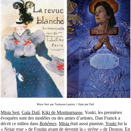
Misia Sert par Toulouse-Lautrec / Gala par Dalí
Misia Sert
,
Gala Dalí
,
Kiki de Montparnasse
, Youki, les premières
évoquées sont des modèles ou des amies d’artistes, Dan Franck a
décrit ce milieu dans
Bohèmes
.
Misia
était aussi pianiste,
Youki
fut la
« Neige rose »
de Foujita avant de devenir la
« sirène »
de Desnos. En