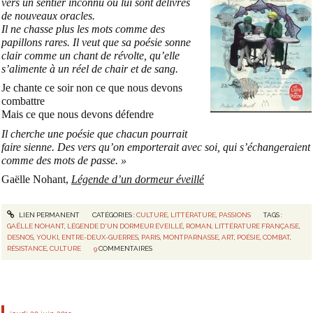
vers un sentier inconnu où lui sont délivrés
de nouveaux oracles.
Il ne chasse plus les mots comme des
papillons rares. Il veut que sa poésie sonne
clair comme un chant de révolte, qu’elle
s’alimente à un réel de chair et de sang.
Je chante ce soir non ce que nous devons
combattre
Mais ce que nous devons défendre
Il cherche une poésie que chacun pourrait
faire sienne. Des vers qu’on emporterait avec soi, qui s’échangeraient
comme des mots de passe. »
Gaëlle Nohant,
Légende d’un dormeur éveillé
LIEN PERMANENT
CATÉGORIES :
CULTURE
,
LITTÉRATURE
,
PASSIONS
TAGS :
GAËLLE NOHANT
,
LÉGENDE D'UN DORMEUR ÉVEILLÉ
,
ROMAN
,
LITTÉRATURE FRANÇAISE
,
DESNOS
,
YOUKI
,
ENTRE-DEUX-GUERRES
,
PARIS
,
MONTPARNASSE
,
ART
,
POÉSIE
,
COMBAT
,
RÉSISTANCE
,
CULTURE
9
COMMENTAIRES