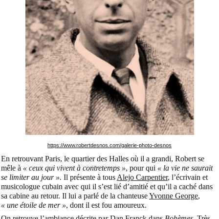
https://www.robertdesnos.com/galerie-photo-desnos
En retrouvant Paris, le quartier des Halles où il a grandi, Robert se
mêle à
« ceux qui vivent à contretemps »
, pour qui
« la vie ne saurait
se limiter au jour ».
Il présente à tous
Alejo Carpentier
, l’écrivain et
musicologue cubain avec qui il s’est lié d’amitié et qu’il a caché dans
sa cabine au retour. Il lui a parlé de la chanteuse
Yvonne George
,
« une étoile de mer »
, dont il est fou amoureux.
On retrouve l’ambiance décrite par Dan Franck dans
Bohèmes
. Très