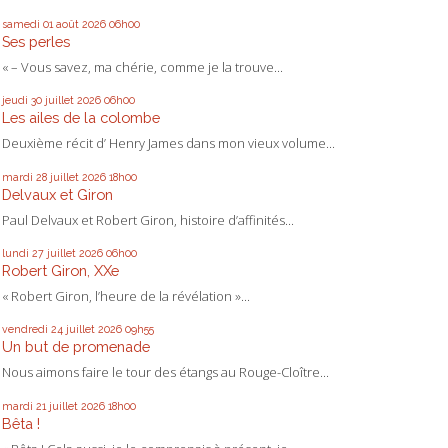
samedi 01
août 2026
06h00
Ses perles
« – Vous savez, ma chérie, comme je la trouve...
jeudi 30
juillet 2026
06h00
Les ailes de la colombe
Deuxième récit d’ Henry James dans mon vieux volume...
mardi 28
juillet 2026
18h00
Delvaux et Giron
Paul Delvaux et Robert Giron, histoire d’affinités...
lundi 27
juillet 2026
06h00
Robert Giron, XXe
« Robert Giron, l’heure de la révélation »...
vendredi 24
juillet 2026
09h55
Un but de promenade
Nous aimons faire le tour des étangs au Rouge-Cloître...
mardi 21
juillet 2026
18h00
Bêta !