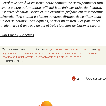
Derrière le bar, à la vaisselle, haute comme une demi-pomme et plus
vivace encore qu’un ludion, officiait le phénix des hôtes de l’endroit.
Sur deux réchauds, Marie et une cuisinière préparaient la tambouille
générale. Il en coûtait à chacun quelques dizaines de centimes pour
un bol de bouillon, des légumes, parfois un dessert. Les plus riches
avaient droit à un verre de vin et trois cigarettes de Caporal bleu. »
Dan Franck
,
Bohèmes
LIEN PERMANENT
CATÉGORIES :
ART
,
CULTURE
,
PASSIONS
,
PEINTURE
TAGS :
1900-
1930
,
ART
,
ARTISTES
,
AVANT-GARDE
,
BOHÈMES
,
CULTURE
,
ESSAI
,
FRANCK
,
LITTÉRATURE
FRANÇAISE
,
MONTMARTRE
,
MONTPARNASSE
,
PARIS
,
PEINTURE
,
POÉSIE
11
COMMENTAIRES
1
2
Page suivante