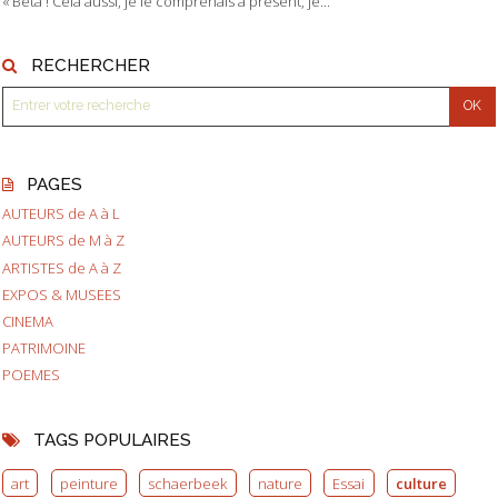
« Bêta ! Cela aussi, je le comprenais à présent, je...
RECHERCHER
PAGES
AUTEURS de A à L
AUTEURS de M à Z
ARTISTES de A à Z
EXPOS & MUSEES
CINEMA
PATRIMOINE
POEMES
TAGS POPULAIRES
art
peinture
schaerbeek
nature
Essai
culture