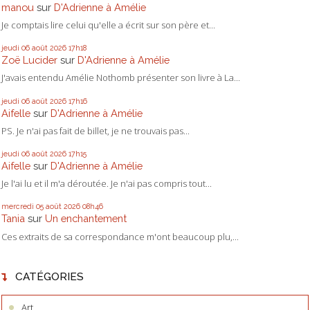
manou
sur
D'Adrienne à Amélie
Je comptais lire celui qu'elle a écrit sur son père et...
jeudi 06
août 2026
17h18
Zoë Lucider
sur
D'Adrienne à Amélie
J'avais entendu Amélie Nothomb présenter son livre à La...
jeudi 06
août 2026
17h16
Aifelle
sur
D'Adrienne à Amélie
PS. Je n'ai pas fait de billet, je ne trouvais pas...
jeudi 06
août 2026
17h15
Aifelle
sur
D'Adrienne à Amélie
Je l'ai lu et il m'a déroutée. Je n'ai pas compris tout...
mercredi 05
août 2026
08h46
Tania
sur
Un enchantement
Ces extraits de sa correspondance m'ont beaucoup plu,...
CATÉGORIES
Art