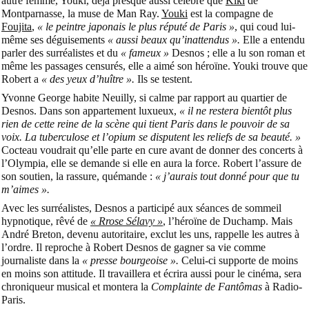
autre femme, Youki, déjà presque aussi célèbre que
Kiki
de
Montparnasse, la muse de Man Ray.
Youki
est la compagne de
Foujita
,
« le peintre japonais le plus réputé de Paris »
, qui coud lui-
même ses déguisements
« aussi beaux qu’inattendus ».
Elle a entendu
parler des surréalistes et du
« fameux »
Desnos ; elle a lu son roman et
même les passages censurés, elle a aimé son héroïne. Youki trouve que
Robert a
« des yeux d’huître ».
Ils se testent.
Yvonne George habite Neuilly, si calme par rapport au quartier de
Desnos. Dans son appartement luxueux,
« il ne restera bientôt plus
rien de cette reine de la scène qui tient Paris dans le pouvoir de sa
voix. La tuberculose et l’opium se disputent les reliefs de sa beauté. »
Cocteau voudrait qu’elle parte en cure avant de donner des concerts à
l’Olympia, elle se demande si elle en aura la force. Robert l’assure de
son soutien, la rassure, quémande :
« j’aurais tout donné pour que tu
m’aimes ».
Avec les surréalistes, Desnos a participé aux séances de sommeil
hypnotique, rêvé de
« Rrose Sélavy »
, l’héroïne de Duchamp. Mais
André Breton, devenu autoritaire, exclut les uns, rappelle les autres à
l’ordre. Il reproche à Robert Desnos de gagner sa vie comme
journaliste dans la
« presse bourgeoise ».
Celui-ci supporte de moins
en moins son attitude. Il travaillera et écrira aussi pour le cinéma, sera
chroniqueur musical et montera la
Complainte de Fantômas
à Radio-
Paris.