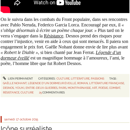
On le suivra dans les combats du Front populaire, dans ses rencontres
avec Pablo Neruda, Federico Garcia Lorca. Encouragé par eux, il
«
s’oblige désormais à écrire un poème chaque jour. »
Plus tard on le
verra s’engager dans la
Résistance
. Desnos prend des risques pour
contrer l’injustice, venir en aide à ceux qui sont menacés. Il paiera son
engagement le prix fort. Gaëlle Nohant donne envie de lire plus avant
« Robert le Diable »
, si bien chanté par Jean Ferrat.
Légende d’un
dormeur éveillé
est un magnifique hommage à l’amoureux, l’ami, le
poète, l’homme libre que fut Robert Desnos.
LIEN PERMANENT
CATÉGORIES :
CULTURE
,
LITTÉRATURE
,
PASSIONS
TAGS :
GAËLLE NOHANT
,
LÉGENDE D'UN DORMEUR ÉVEILLÉ
,
ROMAN
,
LITTÉRATURE FRANÇAISE
,
DESNOS
,
YOUKI
,
ENTRE-DEUX-GUERRES
,
PARIS
,
MONTPARNASSE
,
ART
,
POÉSIE
,
COMBAT
,
RÉSISTANCE
,
CULTURE
25
COMMENTAIRES
samedi 17
octobre 2015
Icône surréaliste