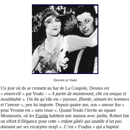
Desnos et Youki
Un jour où ils se croisent au bar de La Coupole, Desnos est
« ensorcelé »
par Youki –
« A partir de maintenant, elle est unique et
inoubliable ».
On dit qu’elle est «
joyeuse, fêtarde, aimant les hommes
et l’amour »
, peu lui importe. Depuis quatre ans, son
« amour fou »
pour Yvonne est
« sans issue ».
Quand Youki l’invite au square
Montsouris, où les
Foujita
habitent une maison avec jardin, Robert fait
un effort d’élégance pour cette
« enfant gâtée qui sautille d’un pas
dansant sur ses escarpins neufs ».
C’est
« Foufou »
qui a baptisé