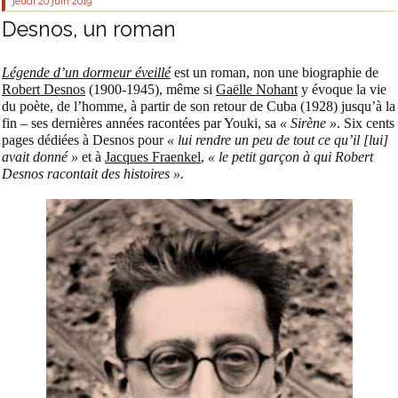
jeudi 20
juin 2019
Desnos, un roman
Légende d’un dormeur éveillé
est un roman, non une biographie de
Robert Desnos
(1900-1945), même si
Gaëlle Nohant
y évoque la vie
du poète, de l’homme, à partir de son retour de Cuba (1928) jusqu’à la
fin – ses dernières années racontées par Youki, sa
« Sirène »
. Six cents
pages dédiées à Desnos pour
« lui rendre un peu de tout ce qu’il [lui]
avait donné »
et à
Jacques Fraenkel
,
« le petit garçon à qui Robert
Desnos racontait des histoires ».