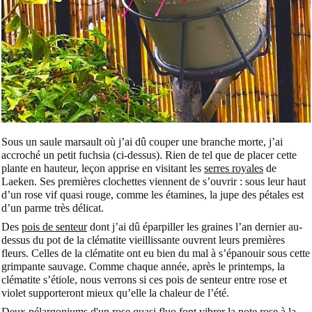
Sous un saule marsault où j’ai dû couper une branche morte, j’ai
accroché un petit fuchsia (ci-dessus). Rien de tel que de placer cette
plante en hauteur, leçon apprise en visitant les
serres royales
de
Laeken. Ses premières clochettes viennent de s’ouvrir : sous leur haut
d’un rose vif quasi rouge, comme les étamines, la jupe des pétales est
d’un parme très délicat.
Des
pois de senteur
dont j’ai dû éparpiller les graines l’an dernier au-
dessus du pot de la clématite vieillissante ouvrent leurs premières
fleurs. Celles de la clématite ont eu bien du mal à s’épanouir sous cette
grimpante sauvage. Comme chaque année, après le printemps, la
clématite s’étiole, nous verrons si ces pois de senteur entre rose et
violet supporteront mieux qu’elle la chaleur de l’été.
Deux
pélargoniums
d'un rose quasi fluo font vibrer la note rose à la