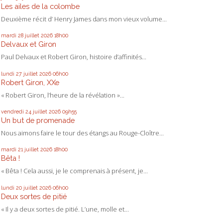
Les ailes de la colombe
Deuxième récit d’ Henry James dans mon vieux volume...
mardi 28
juillet 2026
18h00
Delvaux et Giron
Paul Delvaux et Robert Giron, histoire d’affinités...
lundi 27
juillet 2026
06h00
Robert Giron, XXe
« Robert Giron, l’heure de la révélation »...
vendredi 24
juillet 2026
09h55
Un but de promenade
Nous aimons faire le tour des étangs au Rouge-Cloître...
mardi 21
juillet 2026
18h00
Bêta !
« Bêta ! Cela aussi, je le comprenais à présent, je...
lundi 20
juillet 2026
06h00
Deux sortes de pitié
« Il y a deux sortes de pitié. L’une, molle et...