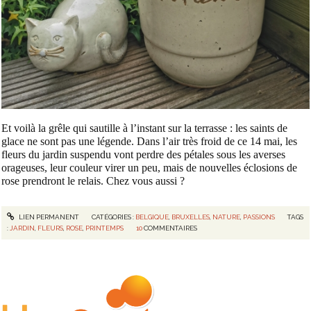
Et voilà la grêle qui sautille à l’instant sur la terrasse : les saints de
glace ne sont pas une légende. Dans l’air très froid de ce 14 mai, les
fleurs du jardin suspendu vont perdre des pétales sous les averses
orageuses, leur couleur virer un peu, mais de nouvelles éclosions de
rose prendront le relais. Chez vous aussi ?
LIEN PERMANENT
CATÉGORIES :
BELGIQUE
,
BRUXELLES
,
NATURE
,
PASSIONS
TAGS
:
JARDIN
,
FLEURS
,
ROSE
,
PRINTEMPS
10
COMMENTAIRES