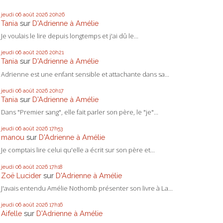
jeudi 06
août 2026
20h26
Tania
sur
D'Adrienne à Amélie
Je voulais le lire depuis longtemps et j'ai dû le...
jeudi 06
août 2026
20h21
Tania
sur
D'Adrienne à Amélie
Adrienne est une enfant sensible et attachante dans sa...
jeudi 06
août 2026
20h17
Tania
sur
D'Adrienne à Amélie
Dans "Premier sang", elle fait parler son père, le "je"...
jeudi 06
août 2026
17h53
manou
sur
D'Adrienne à Amélie
Je comptais lire celui qu'elle a écrit sur son père et...
jeudi 06
août 2026
17h18
Zoë Lucider
sur
D'Adrienne à Amélie
J'avais entendu Amélie Nothomb présenter son livre à La...
jeudi 06
août 2026
17h16
Aifelle
sur
D'Adrienne à Amélie