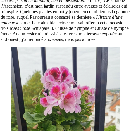
successifs, soit en montant, soit en descendant »
(TLF). Ce jeudi de
l’Ascension, c’est mon jardin suspendu entre averses et éclaircies qui
m’inspire. Quelques plantes en pot y jouent en ce printemps la gamme
du rose, auquel
Pastoureau
a consacré sa dernière
« Histoire d’une
couleur »
parue. Une aimable lectrice m’avait offert à cette occasion
trois roses : rose
Schiaparelli
,
Cuisse de nymphe
et
Cuisse de nymphe
émue
. Aucun rosier n’a réussi à survivre sur la terrasse exposée au
sud-ouest ; j’ai renoncé aux essais, mais pas au rose.