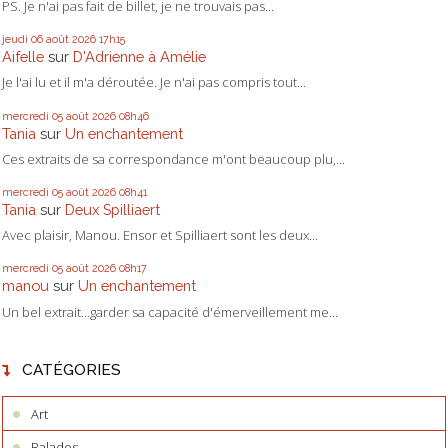
PS. Je n'ai pas fait de billet, je ne trouvais pas...
jeudi 06
août 2026
17h15
Aifelle
sur
D'Adrienne à Amélie
Je l'ai lu et il m'a déroutée. Je n'ai pas compris tout...
mercredi 05
août 2026
08h46
Tania
sur
Un enchantement
Ces extraits de sa correspondance m'ont beaucoup plu,...
mercredi 05
août 2026
08h41
Tania
sur
Deux Spilliaert
Avec plaisir, Manou. Ensor et Spilliaert sont les deux...
mercredi 05
août 2026
08h17
manou
sur
Un enchantement
Un bel extrait...garder sa capacité d'émerveillement me...
CATÉGORIES
Art
Balades