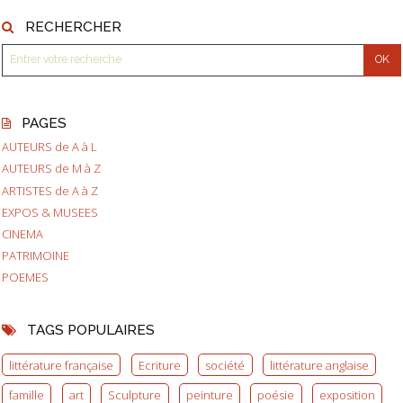
RECHERCHER
PAGES
AUTEURS de A à L
AUTEURS de M à Z
ARTISTES de A à Z
EXPOS & MUSEES
CINEMA
PATRIMOINE
POEMES
TAGS POPULAIRES
littérature française
Ecriture
société
littérature anglaise
famille
art
Sculpture
peinture
poésie
exposition